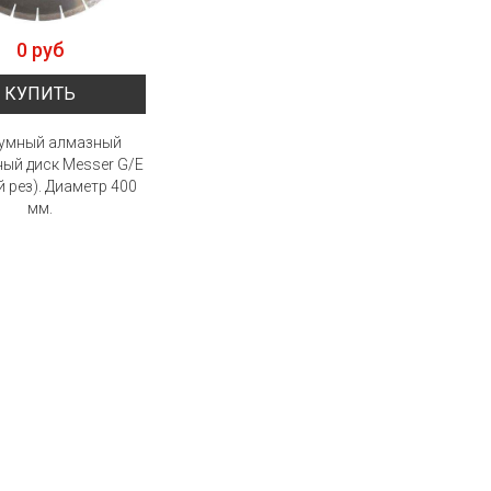
0 руб
КУПИТЬ
умный алмазный
ный диск Messer G/E
 рез). Диаметр 400
мм.