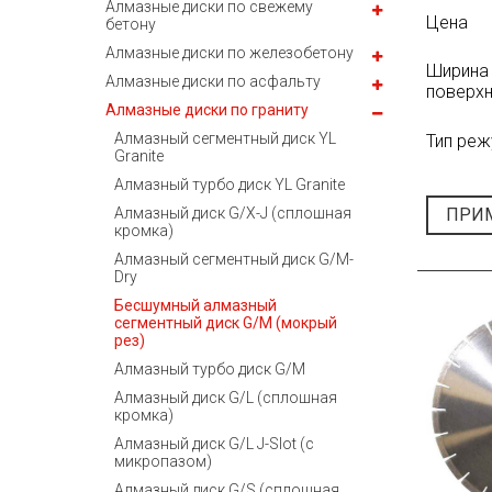
Алмазные диски по свежему
Цена
бетону
Алмазные диски по железобетону
Ширина
Алмазные диски по асфальту
поверх
Алмазные диски по граниту
Алмазный сегментный диск YL
Тип реж
Granite
Алмазный турбо диск YL Granite
ПРИ
Алмазный диск G/X-J (сплошная
кромка)
Алмазный сегментный диск G/M-
Dry
Бесшумный алмазный
сегментный диск G/M (мокрый
рез)
Алмазный турбо диск G/M
Алмазный диск G/L (сплошная
кромка)
Алмазный диск G/L J-Slot (с
микропазом)
Алмазный диск G/S (сплошная