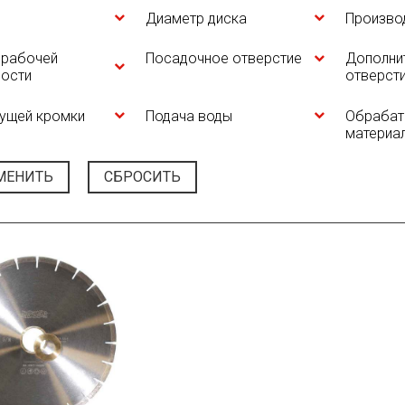
Диаметр диска
Произво
 рабочей
Посадочное отверстие
Дополни
ности
отверст
ущей кромки
Подача воды
Обраба
материа
МЕНИТЬ
СБРОСИТЬ