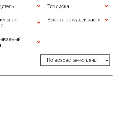
дитель
Тип диска
тельное
Высота режущей части
ие
тываемый
л