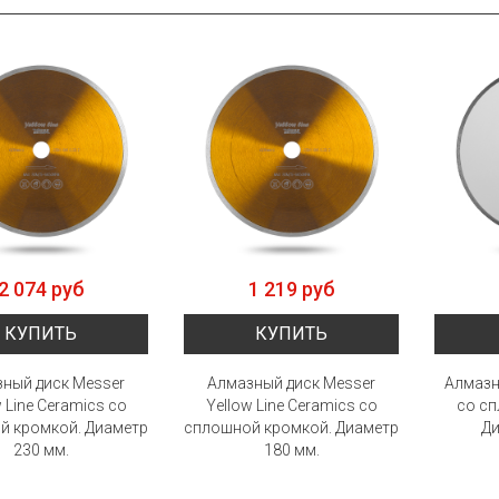
2 074 руб
1 219 руб
КУПИТЬ
КУПИТЬ
ный диск Messer
Алмазный диск Messer
Алмазн
 Line Ceramics со
Yellow Line Ceramics со
со с
й кромкой. Диаметр
сплошной кромкой. Диаметр
Ди
230 мм.
180 мм.