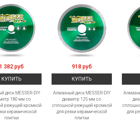
1 382 руб
918 руб
КУПИТЬ
КУПИТЬ
й диск MESSER-DIY
Алмазный диск MESSER-DIY
Алмазн
метр 180 мм со
диаметр 125 мм со
диа
й режущей кромкой
сплошной режущей кромкой
сплошно
зки керамической
для резки керамической
для р
плитки
плитки