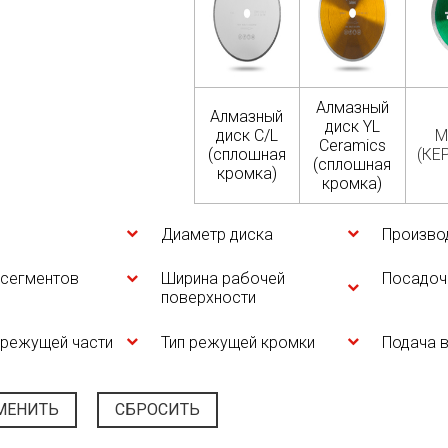
Алмазный
Алмазный
диск YL
диск C/L
M
Ceramics
(сплошная
(КЕ
(сплошная
кромка)
кромка)
Диаметр диска
Произво
 сегментов
Ширина рабочей
Посадоч
поверхности
 режущей части
Тип режущей кромки
Подача 
МЕНИТЬ
СБРОСИТЬ