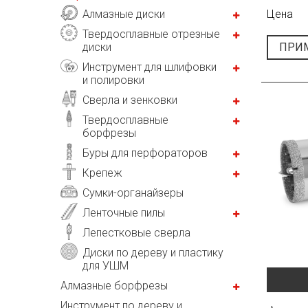
Цена
Алмазные диски
Твердосплавные отрезные
ПРИ
диски
Инструмент для шлифовки
и полировки
Сверла и зенковки
Твердосплавные
борфрезы
Буры для перфораторов
Крепеж
Сумки-органайзеры
Ленточные пилы
Лепестковые сверла
Диски по дереву и пластику
для УШМ
Алмазные борфрезы
Инструмент по дереву и