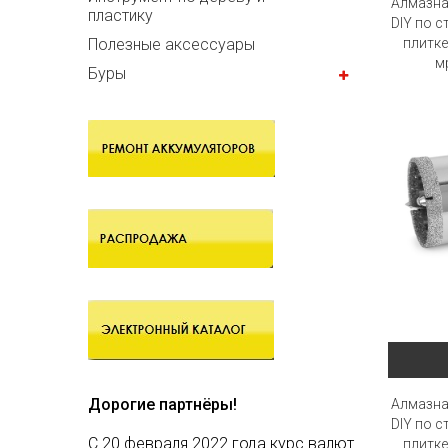
Алмазна
пластику
DIY по с
плитке
Полезные аксессуары
м
Буры
Дорогие партнёры!
Алмазна
DIY по с
С 20 февраля 2022 года курс валют
плитке