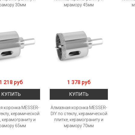
рамору 30мм
мрамору 45мм
м
1 218 руб
1 378 руб
КУПИТЬ
КУПИТЬ
я коронка MESSER-
Алмазная коронка MESSER-
теклу, керамической
DIY по стеклу, керамической
, керамограниту и
плитке, керамограниту и
рамору 65мм
мрамору 70мм