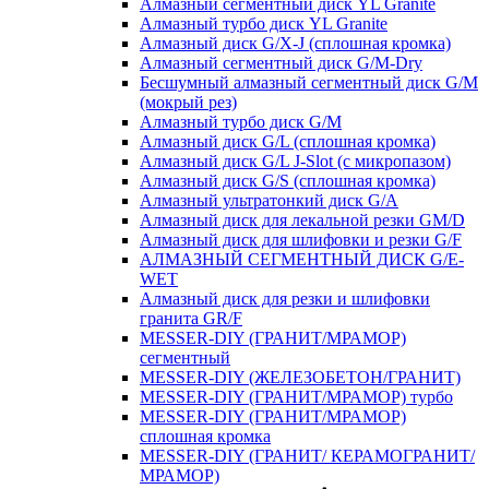
Алмазный сегментный диск YL Granite
Алмазный турбо диск YL Granite
Алмазный диск G/X-J (сплошная кромка)
Алмазный сегментный диск G/M-Dry
Бесшумный алмазный сегментный диск G/M
(мокрый рез)
Алмазный турбо диск G/M
Алмазный диск G/L (сплошная кромка)
Алмазный диск G/L J-Slot (с микропазом)
Алмазный диск G/S (сплошная кромка)
Алмазный ультратонкий диск G/A
Алмазный диск для лекальной резки GM/D
Алмазный диск для шлифовки и резки G/F
АЛМАЗНЫЙ СЕГМЕНТНЫЙ ДИСК G/E-
WET
Алмазный диск для резки и шлифовки
гранита GR/F
MESSER-DIY (ГРАНИТ/МРАМОР)
сегментный
MESSER-DIY (ЖЕЛЕЗОБЕТОН/ГРАНИТ)
MESSER-DIY (ГРАНИТ/МРАМОР) турбо
MESSER-DIY (ГРАНИТ/МРАМОР)
сплошная кромка
MESSER-DIY (ГРАНИТ/ КЕРАМОГРАНИТ/
МРАМОР)