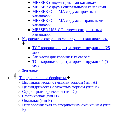
MESSER с двумя прямыми канавками
MESSER с двумя спиральными канавками
MESSER-OPTIMA с двумя прямыми
канавками
MESSER-OPTIMA с двумя спиральными
канавками
MESSER HSS CО с тремя спиральными
канавками
Корончатые сверла по металлу c выталкивателем
ТСТ коронки с центратором и пружиной (25
мм)
Зап.части для корончатых сверел
ТСТ коронки с центратором и пружиной (5
мм)
Зенковки
Твердосплавные борфрезы
Цилиндрическая с гладким торцом (тип А)
Цилиндрическая с зубчатым торцом (тип В)
Сферо-цилиндрическая (тип С)
Сферическая (тип D)
Овальная (тип Е)
Гиперболическая со сферическим окончанием (тип
F)