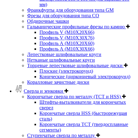
мм)
Франкфурты для оборудования типа GM
Фрезы для оборудования типа СО
Обдирочные чашки
Гальванические профильные фрезы по камню
Профиль V (M10X20X66)
Профиль V (M10X30X76)
Профиль А (М10Х20Х60)
Профиль А (М10Х30Х66)
Лепестковые шлифовальные круги
Нетканые шлифовальные круги
Торцевые лепестковые шлифовальные диски
Плоские (электрокорунд)
Конические (циркониевый электрокорунд)
Коралловые зачистные диски
Сверла и зенковки
Корончатые сверла по металлу (TCT и HSS)
Штифты-выталкиватели для корончатых
сверел
Корончатые сверла HSS (быстрорежущая
сталь)
Корончатые сверла TCT (твердосплавные
сегменты)
Ступенчатые сверла по металлу