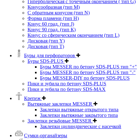
Гиперболическая с точечным окончанием ( тип G)
Конусообразная (тип М)
C обратным конусом (тип N)
Форма пламени (тип H)
Конус 60 град. (тип J)
Конус 90 град. (тип К)
Конус со сферическим окончанием (тип L)
Дисковая (тип Y)
Дисковая (тип Т)
Буры для перфораторов
Буры SDS-PLUS
Буры MESSER по бетону SDS-PLUS тип "+"
Буры MESSER по бетону SDS-PLUS тип "-"
Буры MESSER-DIY по бетону SDS-PLUS
Пики и зубила по бетону SDS-PLUS
Пики и зубила по бетону SDS-MAX
Крепеж
Вытяжные заклепки MESSER
Заклепки вытяжные открытого типа
Заклепки вытяжные закрытого типа
Заклепки резьбовые MESSER
Заклепки цилиндрические с насечкой
Сумки-органайзеры