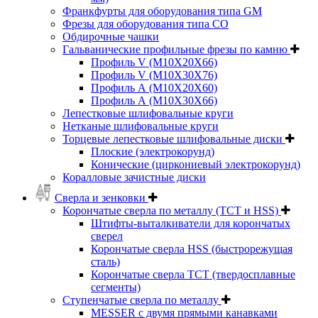
Франкфурты для оборудования типа GM
Фрезы для оборудования типа СО
Обдирочные чашки
Гальванические профильные фрезы по камню
Профиль V (M10X20X66)
Профиль V (M10X30X76)
Профиль А (М10Х20Х60)
Профиль А (М10Х30Х66)
Лепестковые шлифовальные круги
Нетканые шлифовальные круги
Торцевые лепестковые шлифовальные диски
Плоские (электрокорунд)
Конические (циркониевый электрокорунд)
Коралловые зачистные диски
Сверла и зенковки
Корончатые сверла по металлу (TCT и HSS)
Штифты-выталкиватели для корончатых
сверел
Корончатые сверла HSS (быстрорежущая
сталь)
Корончатые сверла TCT (твердосплавные
сегменты)
Ступенчатые сверла по металлу
MESSER с двумя прямыми канавками