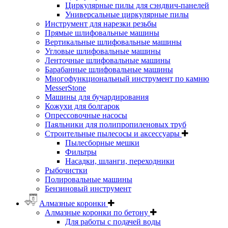
Циркулярные пилы для сэндвич-панелей
Универсальные циркулярные пилы
Инструмент для нарезки резьбы
Прямые шлифовальные машины
Вертикальные шлифовальные машины
Угловые шлифовальные машины
Ленточные шлифовальные машины
Барабанные шлифовальные машины
Многофункциональный инструмент по камню
MesserStone
Машины для бучардирования
Кожухи для болгарок
Опрессовочные насосы
Паяльники для полипропиленовых труб
Строительные пылесосы и аксессуары
Пылесборные мешки
Фильтры
Насадки, шланги, переходники
Рыбочистки
Полировальные машины
Бензиновый инструмент
Алмазные коронки
Алмазные коронки по бетону
Для работы с подачей воды