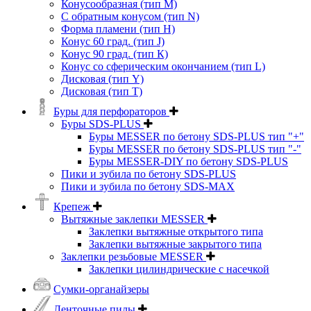
Конусообразная (тип М)
C обратным конусом (тип N)
Форма пламени (тип H)
Конус 60 град. (тип J)
Конус 90 град. (тип К)
Конус со сферическим окончанием (тип L)
Дисковая (тип Y)
Дисковая (тип Т)
Буры для перфораторов
Буры SDS-PLUS
Буры MESSER по бетону SDS-PLUS тип "+"
Буры MESSER по бетону SDS-PLUS тип "-"
Буры MESSER-DIY по бетону SDS-PLUS
Пики и зубила по бетону SDS-PLUS
Пики и зубила по бетону SDS-MAX
Крепеж
Вытяжные заклепки MESSER
Заклепки вытяжные открытого типа
Заклепки вытяжные закрытого типа
Заклепки резьбовые MESSER
Заклепки цилиндрические с насечкой
Сумки-органайзеры
Ленточные пилы