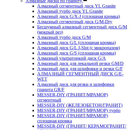
Алмазные диски по граниту
Алмазный сегментный диск YL Granite
Алмазный турбо диск YL Granite
Алмазный диск G/X-J (сплошная кромка)
Алмазный сегментный диск G/M-Dry
Бесшумный алмазный сегментный диск G/M
(мокрый рез)
Алмазный турбо диск G/M
Алмазный диск G/L (сплошная кромка)
Алмазный диск G/L J-Slot (с микропазом)
Алмазный диск G/S (сплошная кромка)
Алмазный ультратонкий диск G/A
Алмазный диск для лекальной резки GM/D
Алмазный диск для шлифовки и резки G/F
АЛМАЗНЫЙ СЕГМЕНТНЫЙ ДИСК G/E-
WET
Алмазный диск для резки и шлифовки
гранита GR/F
MESSER-DIY (ГРАНИТ/МРАМОР)
сегментный
MESSER-DIY (ЖЕЛЕЗОБЕТОН/ГРАНИТ)
MESSER-DIY (ГРАНИТ/МРАМОР) турбо
MESSER-DIY (ГРАНИТ/МРАМОР)
сплошная кромка
MESSER-DIY (ГРАНИТ/ КЕРАМОГРАНИТ/