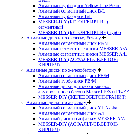
Beton
Алмазный турбо диск Yellow Line Beton
Алмазный сегментный диск B/L
Алмазный турбо диск B/L
MESSER-DIY (БЕТОН/КИРПИЧ)
сегментный
MESSER-DIY (БЕТОН/КИРПИЧ) турбо
Алмазные диски по свежему бетону
Алмазный сегментный диск PF/M
Алмазные сегментные диски MESSER A/A
Алмазные сегментные диски MESSER A/L
MESSER-DIY (АСФАЛЬТ/СВ.БЕТОН/
КИРПИЧ)
Алмазные диски по железобетону
Алмазный сегментный диск FB/M
Алмазный турбо диск FB/M
Алмазные диски для резки высоко-
армированного бетона Messer FB/Z и FB/ZZ
MESSER-DIY (ЖЕЛЕЗОБЕТОН/ГРАНИТ)
Алмазные диски по асфальту
Алмазный сегментный диск YL Asphalt
Алмазный сегментный диск A/L
Алмазный диск по асфальту MESSER A/A
MESSER-DIY (АСФАЛЬТ/СВ.БЕТОН/
КИРПИЧ)