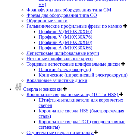
мм)
Франкфурты для оборудования типа GM
Фрезы для оборудования типа СО
Обдирочные чашки
Гальванические профильные фрезы по камню
Профиль V (M10X20X66)
Профиль V (M10X30X76)
Профиль А (М10Х20Х60)
Профиль А (М10Х30Х66)
Лепестковые шлифовальные круги
Нетканые шлифовальные круги
Торцевые лепестковые шлифовальные диски
Плоские (электрокорунд)
Конические (циркониевый электрокорунд)
Коралловые зачистные диски
Сверла и зенковки
Корончатые сверла по металлу (TCT и HSS)
Штифты-выталкиватели для корончатых
сверел
Корончатые сверла HSS (быстрорежущая
сталь)
Корончатые сверла TCT (твердосплавные
сегменты)
Ступенчатые сверла по металлу