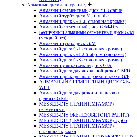
Алмазные диски по граниту
Алмазный сегментный диск YL Granite
Алмазный турбо диск YL Granite
Алмазный диск G/X-J (сплошная кромка)
Алмазный сегментный диск G/M-Dry
Бесшумный алмазный сегментный диск G/M
(мокрый рез)
Алмазный турбо диск G/M
Алмазный диск G/L (сплошная кромка)
Алмазный диск G/L J-Slot (с микропазом)
Алмазный диск G/S (сплошная кромка)
Алмазный ультратонкий диск G/A
Алмазный диск для лекальной резки GM/D
Алмазный диск для шлифовки и резки G/F
АЛМАЗНЫЙ СЕГМЕНТНЫЙ ДИСК G/E-
WET
Алмазный диск для резки и шлифовки
гранита GR/F
MESSER-DIY (ГРАНИТ/МРАМОР)
сегментный
MESSER-DIY (ЖЕЛЕЗОБЕТОН/ГРАНИТ)
MESSER-DIY (ГРАНИТ/МРАМОР) турбо
MESSER-DIY (ГРАНИТ/МРАМОР)
сплошная кромка
MESSER-DIY (ГРАНИТ/ КЕРАМОГРАНИТ/