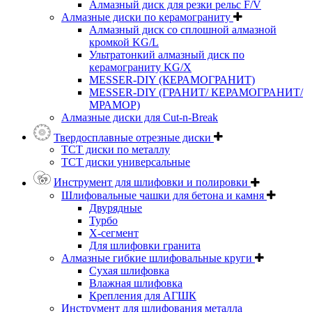
Алмазный диск для резки рельс F/V
Алмазные диски по керамограниту
Алмазный диск со сплошной алмазной
кромкой KG/L
Ультратонкий алмазный диск по
керамограниту KG/X
MESSER-DIY (КЕРАМОГРАНИТ)
MESSER-DIY (ГРАНИТ/ КЕРАМОГРАНИТ/
МРАМОР)
Алмазные диски для Cut-n-Break
Твердосплавные отрезные диски
ТСТ диски по металлу
ТСТ диски универсальные
Инструмент для шлифовки и полировки
Шлифовальные чашки для бетона и камня
Двурядные
Турбо
Х-сегмент
Для шлифовки гранита
Алмазные гибкие шлифовальные круги
Cухая шлифовка
Влажная шлифовка
Крепления для АГШК
Инструмент для шлифования металла