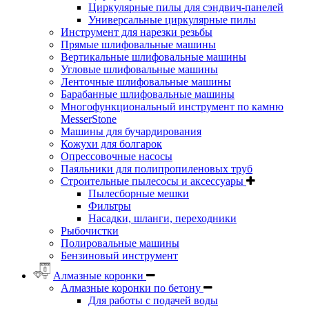
Циркулярные пилы для сэндвич-панелей
Универсальные циркулярные пилы
Инструмент для нарезки резьбы
Прямые шлифовальные машины
Вертикальные шлифовальные машины
Угловые шлифовальные машины
Ленточные шлифовальные машины
Барабанные шлифовальные машины
Многофункциональный инструмент по камню
MesserStone
Машины для бучардирования
Кожухи для болгарок
Опрессовочные насосы
Паяльники для полипропиленовых труб
Строительные пылесосы и аксессуары
Пылесборные мешки
Фильтры
Насадки, шланги, переходники
Рыбочистки
Полировальные машины
Бензиновый инструмент
Алмазные коронки
Алмазные коронки по бетону
Для работы с подачей воды