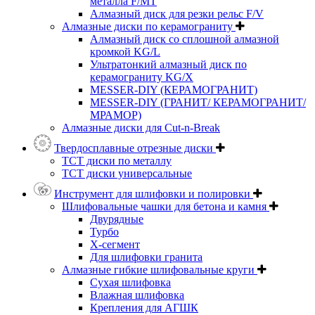
металла F/MT
Алмазный диск для резки рельс F/V
Алмазные диски по керамограниту
Алмазный диск со сплошной алмазной
кромкой KG/L
Ультратонкий алмазный диск по
керамограниту KG/X
MESSER-DIY (КЕРАМОГРАНИТ)
MESSER-DIY (ГРАНИТ/ КЕРАМОГРАНИТ/
МРАМОР)
Алмазные диски для Cut-n-Break
Твердосплавные отрезные диски
ТСТ диски по металлу
ТСТ диски универсальные
Инструмент для шлифовки и полировки
Шлифовальные чашки для бетона и камня
Двурядные
Турбо
Х-сегмент
Для шлифовки гранита
Алмазные гибкие шлифовальные круги
Cухая шлифовка
Влажная шлифовка
Крепления для АГШК