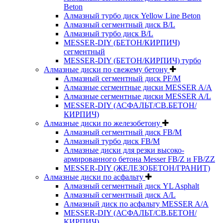
Beton
Алмазный турбо диск Yellow Line Beton
Алмазный сегментный диск B/L
Алмазный турбо диск B/L
MESSER-DIY (БЕТОН/КИРПИЧ)
сегментный
MESSER-DIY (БЕТОН/КИРПИЧ) турбо
Алмазные диски по свежему бетону
Алмазный сегментный диск PF/M
Алмазные сегментные диски MESSER A/A
Алмазные сегментные диски MESSER A/L
MESSER-DIY (АСФАЛЬТ/СВ.БЕТОН/
КИРПИЧ)
Алмазные диски по железобетону
Алмазный сегментный диск FB/M
Алмазный турбо диск FB/M
Алмазные диски для резки высоко-
армированного бетона Messer FB/Z и FB/ZZ
MESSER-DIY (ЖЕЛЕЗОБЕТОН/ГРАНИТ)
Алмазные диски по асфальту
Алмазный сегментный диск YL Asphalt
Алмазный сегментный диск A/L
Алмазный диск по асфальту MESSER A/A
MESSER-DIY (АСФАЛЬТ/СВ.БЕТОН/
КИРПИЧ)