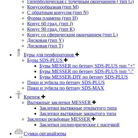
Гиперболическая с точечным окончанием ( тип G)
Конусообразная (тип М)
C обратным конусом (тип N)
Форма пламени (тип H)
Конус 60 град. (тип J)
Конус 90 град. (тип К)
Конус со сферическим окончанием (тип L)
Дисковая (тип Y)
Дисковая (тип Т)
Буры для перфораторов
Буры SDS-PLUS
Буры MESSER по бетону SDS-PLUS тип "+"
Буры MESSER по бетону SDS-PLUS тип "-"
Буры MESSER-DIY по бетону SDS-PLUS
Пики и зубила по бетону SDS-PLUS
Пики и зубила по бетону SDS-MAX
Крепеж
Вытяжные заклепки MESSER
Заклепки вытяжные открытого типа
Заклепки вытяжные закрытого типа
Заклепки резьбовые MESSER
Заклепки цилиндрические с насечкой
Сумки-органайзеры