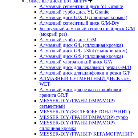
Алмазные диски по граниту
Алмазный сегментный диск YL Granite
Алмазный турбо диск YL Granite
Алмазный диск G/X-J (сплошная кромка)
Алмазный сегментный диск G/M-Dry
Бесшумный алмазный сегментный диск G/M
(мокрый рез)
Алмазный турбо диск G/M
Алмазный диск G/L (сплошная кромка)
Алмазный диск G/L J-Slot (с микропазом)
Алмазный диск G/S (сплошная кромка)
Алмазный ультратонкий диск G/A
Алмазный диск для лекальной резки GM/D
Алмазный диск для шлифовки и резки G/F
АЛМАЗНЫЙ СЕГМЕНТНЫЙ ДИСК G/E-
WET
Алмазный диск для резки и шлифовки
гранита GR/F
MESSER-DIY (ГРАНИТ/МРАМОР)
сегментный
MESSER-DIY (ЖЕЛЕЗОБЕТОН/ГРАНИТ)
MESSER-DIY (ГРАНИТ/МРАМОР) турбо
MESSER-DIY (ГРАНИТ/МРАМОР)
сплошная кромка
MESSER-DIY (ГРАНИТ/ КЕРАМОГРАНИТ/