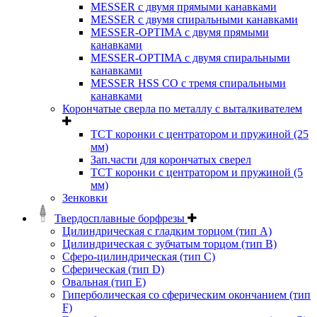
MESSER с двумя прямыми канавками
MESSER с двумя спиральными канавками
MESSER-OPTIMA с двумя прямыми
канавками
MESSER-OPTIMA с двумя спиральными
канавками
MESSER HSS CО с тремя спиральными
канавками
Корончатые сверла по металлу c выталкивателем
ТСТ коронки с центратором и пружиной (25
мм)
Зап.части для корончатых сверел
ТСТ коронки с центратором и пружиной (5
мм)
Зенковки
Твердосплавные борфрезы
Цилиндрическая с гладким торцом (тип А)
Цилиндрическая с зубчатым торцом (тип В)
Сферо-цилиндрическая (тип С)
Сферическая (тип D)
Овальная (тип Е)
Гиперболическая со сферическим окончанием (тип
F)