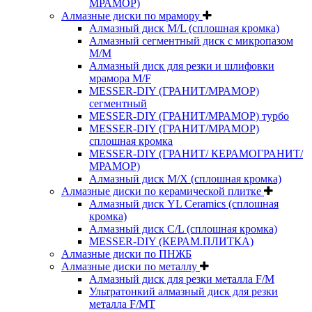
МРАМОР)
Алмазные диски по мрамору
Алмазный диск M/L (сплошная кромка)
Алмазный сегментный диск с микропазом
M/M
Алмазный диск для резки и шлифовки
мрамора M/F
MESSER-DIY (ГРАНИТ/МРАМОР)
сегментный
MESSER-DIY (ГРАНИТ/МРАМОР) турбо
MESSER-DIY (ГРАНИТ/МРАМОР)
сплошная кромка
MESSER-DIY (ГРАНИТ/ КЕРАМОГРАНИТ/
МРАМОР)
Алмазный диск M/X (сплошная кромка)
Алмазные диски по керамической плитке
Алмазный диск YL Ceramics (сплошная
кромка)
Алмазный диск C/L (сплошная кромка)
MESSER-DIY (КЕРАМ.ПЛИТКА)
Алмазные диски по ПНЖБ
Алмазные диски по металлу
Алмазный диск для резки металла F/M
Ультратонкий алмазный диск для резки
металла F/MT