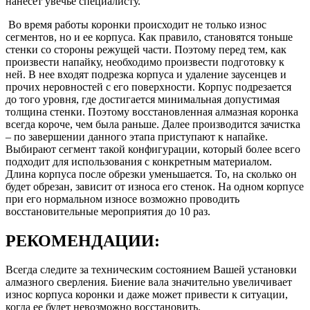
нанесет увечье специалисту.
Во время работы коронки происходит не только износ
сегментов, но и ее корпуса. Как правило, становятся тоньше
стенки со стороны режущей части. Поэтому перед тем, как
произвести напайку, необходимо произвести подготовку к
ней. В нее входят подрезка корпуса и удаление заусенцев и
прочих неровностей с его поверхности. Корпус подрезается
до того уровня, где достигается минимальная допустимая
толщина стенки. Поэтому восстановленная алмазная коронка
всегда короче, чем была раньше. Далее производится зачистка
– по завершении данного этапа приступают к напайке.
Выбирают сегмент такой конфигурации, который более всего
подходит для использования с конкретным материалом.
Длина корпуса после обрезки уменьшается. То, на сколько он
будет обрезан, зависит от износа его стенок. На одном корпусе
при его нормальном износе возможно проводить
восстановительные мероприятия до 10 раз.
РЕКОМЕНДАЦИИ:
Всегда следите за техническим состоянием Вашей установки
алмазного сверления. Биение вала значительно увеличивает
износ корпуса коронки и даже может привести к ситуации,
когда ее будет невозможно восстановить.