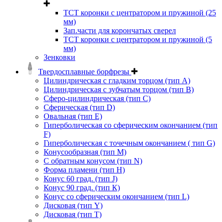
ТСТ коронки с центратором и пружиной (25
мм)
Зап.части для корончатых сверел
ТСТ коронки с центратором и пружиной (5
мм)
Зенковки
Твердосплавные борфрезы
Цилиндрическая с гладким торцом (тип А)
Цилиндрическая с зубчатым торцом (тип В)
Сферо-цилиндрическая (тип С)
Сферическая (тип D)
Овальная (тип Е)
Гиперболическая со сферическим окончанием (тип
F)
Гиперболическая с точечным окончанием ( тип G)
Конусообразная (тип М)
C обратным конусом (тип N)
Форма пламени (тип H)
Конус 60 град. (тип J)
Конус 90 град. (тип К)
Конус со сферическим окончанием (тип L)
Дисковая (тип Y)
Дисковая (тип Т)