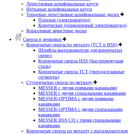
Лепестковые шлифовальные круги
Нетканые шлифовальные круги
Торцевые лепестковые шлифовальные диски
Плоские (электрокорунд)
Конические (циркониевый электрокорунд)
Коралловые зачистные диски
Сверла и зенковки
Корончатые сверла по металлу (TCT и HSS)
Штифты-выталкиватели для корончатых
сверел
Корончатые сверла HSS (быстрорежущая
сталь)
Корончатые сверла TCT (твердосплавные
сегменты)
Ступенчатые сверла по металлу
MESSER с двумя прямыми канавками
MESSER с двумя спиральными канавками
MESSER-OPTIMA с двумя прямыми
канавками
MESSER-OPTIMA с двумя спиральными
канавками
MESSER HSS CО с тремя спиральными
канавками
Корончатые сверла по металлу c выталкивателем