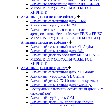
Алмазные сегментные диски MESSER A/L
MESSER-DIY (АСФАЛЬТ/СВ.БЕТОН/
КИРПИЧ)
Алмазные диски по железобетону
Алмазный сегментный диск FB/M
Алмазный турбо диск FB/M
Алмазные диски для резки высоко-
армированного бетона Messer FB/Z и FB/ZZ
MESSER-DIY (ЖЕЛЕЗОБЕТОН/ГРАНИТ)
Алмазные диски по асфальту
Алмазный сегментный диск YL Asphalt
Алмазный сегментный диск A/L
Алмазный диск по асфальту MESSER A/A
MESSER-DIY (АСФАЛЬТ/СВ.БЕТОН/
КИРПИЧ)
Алмазные диски по граниту
Алмазный сегментный диск YL Granite
Алмазный турбо диск YL Granite
Алмазный диск G/X-J (сплошная кромка)
Алмазный сегментный диск G/M-Dry
Бесшумный алмазный сегментный диск G/M
(мокрый рез)
Алмазный турбо диск G/M
Алмазный диск G/L (сплошная кромка)