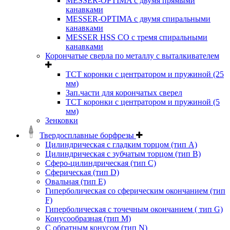
MESSER-OPTIMA с двумя прямыми
канавками
MESSER-OPTIMA с двумя спиральными
канавками
MESSER HSS CО с тремя спиральными
канавками
Корончатые сверла по металлу c выталкивателем
ТСТ коронки с центратором и пружиной (25
мм)
Зап.части для корончатых сверел
ТСТ коронки с центратором и пружиной (5
мм)
Зенковки
Твердосплавные борфрезы
Цилиндрическая с гладким торцом (тип А)
Цилиндрическая с зубчатым торцом (тип В)
Сферо-цилиндрическая (тип С)
Сферическая (тип D)
Овальная (тип Е)
Гиперболическая со сферическим окончанием (тип
F)
Гиперболическая с точечным окончанием ( тип G)
Конусообразная (тип М)
C обратным конусом (тип N)