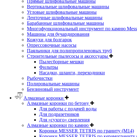
Прямые шлифовальные машины
Вертикальные шлифовальные машины
Угловые шлифовальные машины
Ленточные шлифовальные машины
Барабанные шлифовальные машины
Многофункциональный инструмент по камню Messe
Машины для бучардирования
Кожухи для болгарок
Опрессовочные насосы
Паяльники для полипропиленовых труб
Строительные пылесосы и аксессуары
Пылесборные мешки
Фильтры
Насадки, шланги, переходники
Рыбочистки
Полировальные машины
Бензиновый инструмент
Алмазные коронки
Алмазные коронки по бетону
Для работы с подачей воды
Для подразетников
Для «сухого» сверления
Алмазные коронки по камню
Коронки MESSER TETRIS по граниту (М14)
Коронки MESSER TETRIS по керамограниту (