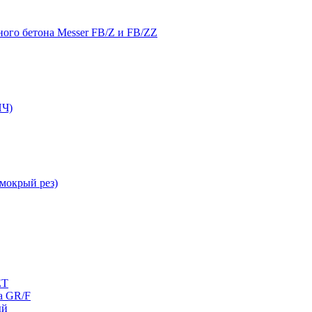
ого бетона Messer FB/Z и FB/ZZ
Ч)
мокрый рез)
ET
а GR/F
ый