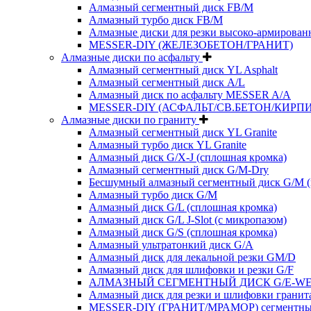
Алмазный сегментный диск FB/M
Алмазный турбо диск FB/M
Алмазные диски для резки высоко-армированн
MESSER-DIY (ЖЕЛЕЗОБЕТОН/ГРАНИТ)
Алмазные диски по асфальту
Алмазный сегментный диск YL Asphalt
Алмазный сегментный диск A/L
Алмазный диск по асфальту MESSER A/A
MESSER-DIY (АСФАЛЬТ/СВ.БЕТОН/КИРПИ
Алмазные диски по граниту
Алмазный сегментный диск YL Granite
Алмазный турбо диск YL Granite
Алмазный диск G/X-J (сплошная кромка)
Алмазный сегментный диск G/M-Dry
Бесшумный алмазный сегментный диск G/M (
Алмазный турбо диск G/M
Алмазный диск G/L (сплошная кромка)
Алмазный диск G/L J-Slot (с микропазом)
Алмазный диск G/S (сплошная кромка)
Алмазный ультратонкий диск G/A
Алмазный диск для лекальной резки GM/D
Алмазный диск для шлифовки и резки G/F
АЛМАЗНЫЙ СЕГМЕНТНЫЙ ДИСК G/E-W
Алмазный диск для резки и шлифовки гранит
MESSER-DIY (ГРАНИТ/МРАМОР) сегментн