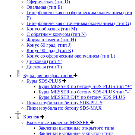
Сферическая (тип D)
Овальная (тип Е)
Гиперболическая со сферическим окончанием (тип
F)
Гиперболическая с точечным окончанием ( тип G)
Конусообразная (тип М)
C обратным конусом (тип N)
Форма пламени (тип H)
Конус 60 град. (тип J)
Конус 90 град. (тип К)
Конус со сферическим окончанием (тип L)
Дисковая (тип Y)
Дисковая (тип Т)
Буры для перфораторов
Буры SDS-PLUS
Буры MESSER по бетону SDS-PLUS тип "+"
Буры MESSER по бетону SDS-PLUS тип "-"
Буры MESSER-DIY по бетону SDS-PLUS
Пики и зубила по бетону SDS-PLUS
Пики и зубила по бетону SDS-MAX
Крепеж
Вытяжные заклепки MESSER
Заклепки вытяжные открытого типа
Заклепки вытяжные закрытого типа