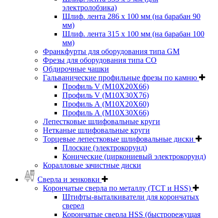
электролобзика)
Шлиф. лента 286 х 100 мм (на барабан 90
мм)
Шлиф. лента 315 х 100 мм (на барабан 100
мм)
Франкфурты для оборудования типа GM
Фрезы для оборудования типа СО
Обдирочные чашки
Гальванические профильные фрезы по камню
Профиль V (M10X20X66)
Профиль V (M10X30X76)
Профиль А (М10Х20Х60)
Профиль А (М10Х30Х66)
Лепестковые шлифовальные круги
Нетканые шлифовальные круги
Торцевые лепестковые шлифовальные диски
Плоские (электрокорунд)
Конические (циркониевый электрокорунд)
Коралловые зачистные диски
Сверла и зенковки
Корончатые сверла по металлу (TCT и HSS)
Штифты-выталкиватели для корончатых
сверел
Корончатые сверла HSS (быстрорежущая