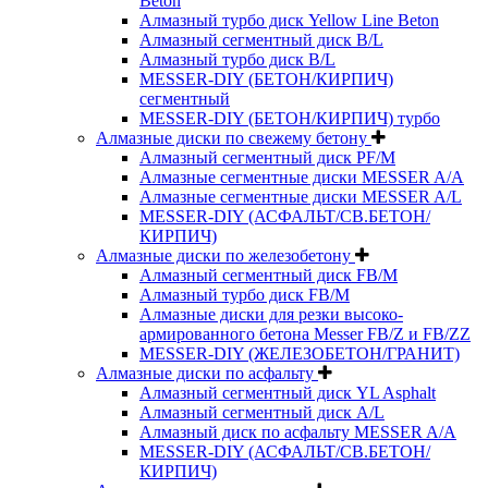
Beton
Алмазный турбо диск Yellow Line Beton
Алмазный сегментный диск B/L
Алмазный турбо диск B/L
MESSER-DIY (БЕТОН/КИРПИЧ)
сегментный
MESSER-DIY (БЕТОН/КИРПИЧ) турбо
Алмазные диски по свежему бетону
Алмазный сегментный диск PF/M
Алмазные сегментные диски MESSER A/A
Алмазные сегментные диски MESSER A/L
MESSER-DIY (АСФАЛЬТ/СВ.БЕТОН/
КИРПИЧ)
Алмазные диски по железобетону
Алмазный сегментный диск FB/M
Алмазный турбо диск FB/M
Алмазные диски для резки высоко-
армированного бетона Messer FB/Z и FB/ZZ
MESSER-DIY (ЖЕЛЕЗОБЕТОН/ГРАНИТ)
Алмазные диски по асфальту
Алмазный сегментный диск YL Asphalt
Алмазный сегментный диск A/L
Алмазный диск по асфальту MESSER A/A
MESSER-DIY (АСФАЛЬТ/СВ.БЕТОН/
КИРПИЧ)