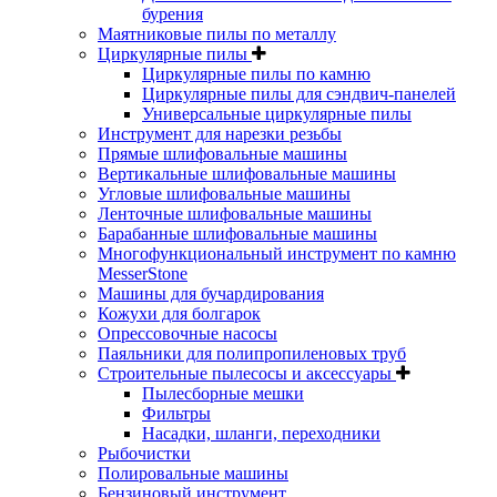
бурения
Маятниковые пилы по металлу
Циркулярные пилы
Циркулярные пилы по камню
Циркулярные пилы для сэндвич-панелей
Универсальные циркулярные пилы
Инструмент для нарезки резьбы
Прямые шлифовальные машины
Вертикальные шлифовальные машины
Угловые шлифовальные машины
Ленточные шлифовальные машины
Барабанные шлифовальные машины
Многофункциональный инструмент по камню
MesserStone
Машины для бучардирования
Кожухи для болгарок
Опрессовочные насосы
Паяльники для полипропиленовых труб
Строительные пылесосы и аксессуары
Пылесборные мешки
Фильтры
Насадки, шланги, переходники
Рыбочистки
Полировальные машины
Бензиновый инструмент