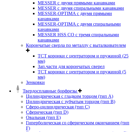
MESSER с двумя прямыми канавками
MESSER с двумя спиральными канавками
MESSER-OPTIMA с двумя прямыми
канавками
MESSER-OPTIMA с двумя спиральными
канавками
MESSER HSS CО с тремя спиральными
канавками
Корончатые сверла по металлу c выталкивателем
ТСТ коронки с центратором и пружиной (25
мм)
Зап.части для корончатых сверел
ТСТ коронки с центратором и пружиной (5
мм)
Зенковки
Твердосплавные борфрезы
Цилиндрическая с гладким торцом (тип А)
Цилиндрическая с зубчатым торцом (тип В)
Сферо-цилиндрическая (тип С)
Сферическая (тип D)
Овальная (тип Е)
Гиперболическая со сферическим окончанием (тип
F)