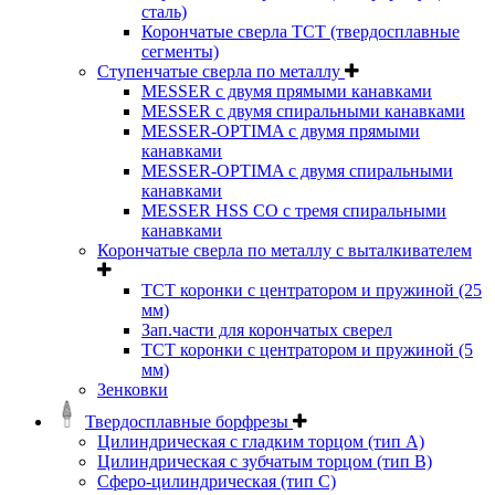
сталь)
Корончатые сверла TCT (твердосплавные
сегменты)
Ступенчатые сверла по металлу
MESSER с двумя прямыми канавками
MESSER с двумя спиральными канавками
MESSER-OPTIMA с двумя прямыми
канавками
MESSER-OPTIMA с двумя спиральными
канавками
MESSER HSS CО с тремя спиральными
канавками
Корончатые сверла по металлу c выталкивателем
ТСТ коронки с центратором и пружиной (25
мм)
Зап.части для корончатых сверел
ТСТ коронки с центратором и пружиной (5
мм)
Зенковки
Твердосплавные борфрезы
Цилиндрическая с гладким торцом (тип А)
Цилиндрическая с зубчатым торцом (тип В)
Сферо-цилиндрическая (тип С)