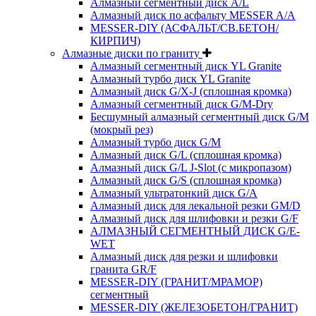
Алмазный сегментный диск A/L
Алмазный диск по асфальту MESSER A/A
MESSER-DIY (АСФАЛЬТ/СВ.БЕТОН/
КИРПИЧ)
Алмазные диски по граниту
Алмазный сегментный диск YL Granite
Алмазный турбо диск YL Granite
Алмазный диск G/X-J (сплошная кромка)
Алмазный сегментный диск G/M-Dry
Бесшумный алмазный сегментный диск G/M
(мокрый рез)
Алмазный турбо диск G/M
Алмазный диск G/L (сплошная кромка)
Алмазный диск G/L J-Slot (с микропазом)
Алмазный диск G/S (сплошная кромка)
Алмазный ультратонкий диск G/A
Алмазный диск для лекальной резки GM/D
Алмазный диск для шлифовки и резки G/F
АЛМАЗНЫЙ СЕГМЕНТНЫЙ ДИСК G/E-
WET
Алмазный диск для резки и шлифовки
гранита GR/F
MESSER-DIY (ГРАНИТ/МРАМОР)
сегментный
MESSER-DIY (ЖЕЛЕЗОБЕТОН/ГРАНИТ)