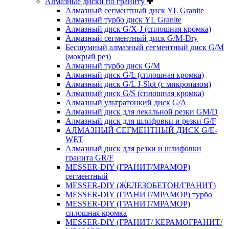
Алмазные диски по граниту
Алмазный сегментный диск YL Granite
Алмазный турбо диск YL Granite
Алмазный диск G/X-J (сплошная кромка)
Алмазный сегментный диск G/M-Dry
Бесшумный алмазный сегментный диск G/M
(мокрый рез)
Алмазный турбо диск G/M
Алмазный диск G/L (сплошная кромка)
Алмазный диск G/L J-Slot (с микропазом)
Алмазный диск G/S (сплошная кромка)
Алмазный ультратонкий диск G/A
Алмазный диск для лекальной резки GM/D
Алмазный диск для шлифовки и резки G/F
АЛМАЗНЫЙ СЕГМЕНТНЫЙ ДИСК G/E-
WET
Алмазный диск для резки и шлифовки
гранита GR/F
MESSER-DIY (ГРАНИТ/МРАМОР)
сегментный
MESSER-DIY (ЖЕЛЕЗОБЕТОН/ГРАНИТ)
MESSER-DIY (ГРАНИТ/МРАМОР) турбо
MESSER-DIY (ГРАНИТ/МРАМОР)
сплошная кромка
MESSER-DIY (ГРАНИТ/ КЕРАМОГРАНИТ/