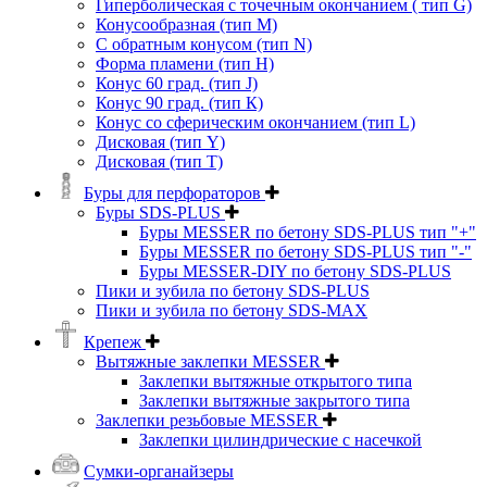
Гиперболическая с точечным окончанием ( тип G)
Конусообразная (тип М)
C обратным конусом (тип N)
Форма пламени (тип H)
Конус 60 град. (тип J)
Конус 90 град. (тип К)
Конус со сферическим окончанием (тип L)
Дисковая (тип Y)
Дисковая (тип Т)
Буры для перфораторов
Буры SDS-PLUS
Буры MESSER по бетону SDS-PLUS тип "+"
Буры MESSER по бетону SDS-PLUS тип "-"
Буры MESSER-DIY по бетону SDS-PLUS
Пики и зубила по бетону SDS-PLUS
Пики и зубила по бетону SDS-MAX
Крепеж
Вытяжные заклепки MESSER
Заклепки вытяжные открытого типа
Заклепки вытяжные закрытого типа
Заклепки резьбовые MESSER
Заклепки цилиндрические с насечкой
Сумки-органайзеры