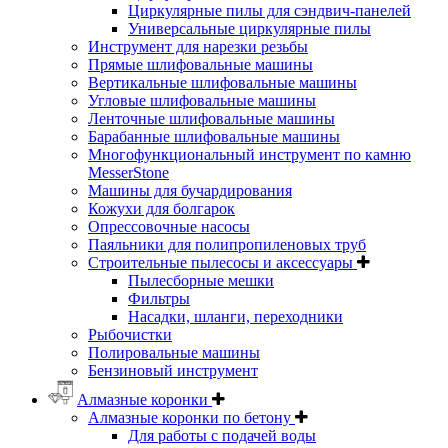
Циркулярные пилы для сэндвич-панелей
Универсальные циркулярные пилы
Инструмент для нарезки резьбы
Прямые шлифовальные машины
Вертикальные шлифовальные машины
Угловые шлифовальные машины
Ленточные шлифовальные машины
Барабанные шлифовальные машины
Многофункциональный инструмент по камню
MesserStone
Машины для бучардирования
Кожухи для болгарок
Опрессовочные насосы
Паяльники для полипропиленовых труб
Строительные пылесосы и аксессуары
Пылесборные мешки
Фильтры
Насадки, шланги, переходники
Рыбочистки
Полировальные машины
Бензиновый инструмент
Алмазные коронки
Алмазные коронки по бетону
Для работы с подачей воды