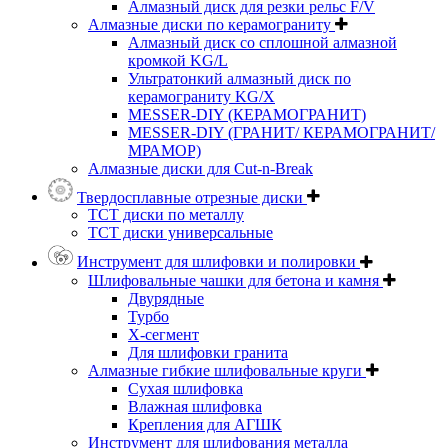
Алмазный диск для резки рельс F/V
Алмазные диски по керамограниту
Алмазный диск со сплошной алмазной
кромкой KG/L
Ультратонкий алмазный диск по
керамограниту KG/X
MESSER-DIY (КЕРАМОГРАНИТ)
MESSER-DIY (ГРАНИТ/ КЕРАМОГРАНИТ/
МРАМОР)
Алмазные диски для Cut-n-Break
Твердосплавные отрезные диски
ТСТ диски по металлу
ТСТ диски универсальные
Инструмент для шлифовки и полировки
Шлифовальные чашки для бетона и камня
Двурядные
Турбо
Х-сегмент
Для шлифовки гранита
Алмазные гибкие шлифовальные круги
Cухая шлифовка
Влажная шлифовка
Крепления для АГШК
Инструмент для шлифования металла