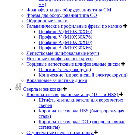
мм)
Франкфурты для оборудования типа GM
Фрезы для оборудования типа СО
Обдирочные чашки
Гальванические профильные фрезы по камню
Профиль V (M10X20X66)
Профиль V (M10X30X76)
Профиль А (М10Х20Х60)
Профиль А (М10Х30Х66)
Лепестковые шлифовальные круги
Нетканые шлифовальные круги
Торцевые лепестковые шлифовальные диски
Плоские (электрокорунд)
Конические (циркониевый электрокорунд)
Коралловые зачистные диски
Сверла и зенковки
Корончатые сверла по металлу (TCT и HSS)
Штифты-выталкиватели для корончатых
сверел
Корончатые сверла HSS (быстрорежущая
сталь)
Корончатые сверла TCT (твердосплавные
сегменты)
Ступенчатые сверла по металлу