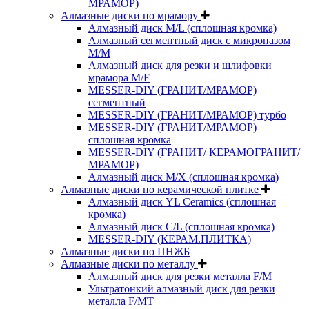
МРАМОР)
Алмазные диски по мрамору
Алмазный диск M/L (сплошная кромка)
Алмазный сегментный диск с микропазом
M/M
Алмазный диск для резки и шлифовки
мрамора M/F
MESSER-DIY (ГРАНИТ/МРАМОР)
сегментный
MESSER-DIY (ГРАНИТ/МРАМОР) турбо
MESSER-DIY (ГРАНИТ/МРАМОР)
сплошная кромка
MESSER-DIY (ГРАНИТ/ КЕРАМОГРАНИТ/
МРАМОР)
Алмазный диск M/X (сплошная кромка)
Алмазные диски по керамической плитке
Алмазный диск YL Ceramics (сплошная
кромка)
Алмазный диск C/L (сплошная кромка)
MESSER-DIY (КЕРАМ.ПЛИТКА)
Алмазные диски по ПНЖБ
Алмазные диски по металлу
Алмазный диск для резки металла F/M
Ультратонкий алмазный диск для резки
металла F/MT