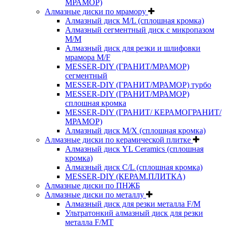
МРАМОР)
Алмазные диски по мрамору
Алмазный диск M/L (сплошная кромка)
Алмазный сегментный диск с микропазом
M/M
Алмазный диск для резки и шлифовки
мрамора M/F
MESSER-DIY (ГРАНИТ/МРАМОР)
сегментный
MESSER-DIY (ГРАНИТ/МРАМОР) турбо
MESSER-DIY (ГРАНИТ/МРАМОР)
сплошная кромка
MESSER-DIY (ГРАНИТ/ КЕРАМОГРАНИТ/
МРАМОР)
Алмазный диск M/X (сплошная кромка)
Алмазные диски по керамической плитке
Алмазный диск YL Ceramics (сплошная
кромка)
Алмазный диск C/L (сплошная кромка)
MESSER-DIY (КЕРАМ.ПЛИТКА)
Алмазные диски по ПНЖБ
Алмазные диски по металлу
Алмазный диск для резки металла F/M
Ультратонкий алмазный диск для резки
металла F/MT