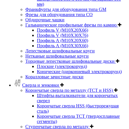
мм)
Франкфурты для оборудования типа GM
Фрезы для оборудования типа СО
Обдирочные чашки
Гальванические профильные фрезы по камню
Профиль V (M10X20X66)
Профиль V (M10X30X76)
Профиль А (М10Х20Х60)
Профиль А (М10Х30Х66)
Лепестковые шлифовальные круги
Нетканые шлифовальные круги
Торцевые лепестковые шлифовальные диски
Плоские (электрокорунд)
Конические (циркониевый электрокорунд)
Коралловые зачистные диски
Сверла и зенковки
Корончатые сверла по металлу (TCT и HSS)
Штифты-выталкиватели для корончатых
сверел
Корончатые сверла HSS (быстрорежущая
сталь)
Корончатые сверла TCT (твердосплавные
сегменты)
Ступенчатые сверла по металлу