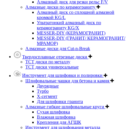
Алмазный диск для резки рельс F/V
Алмазные диски по керамограниту
Алмазный диск со сплошной алмазной
кромкой KG/L
Ультратонкий алмазный диск по
керамограниту KG/X
MESSER-DIY (КЕРАМОГРАНИТ)
MESSER-DIY (ГРАНИТ/ КЕРАМОГРАНИТ/
МРАМОР)
Алмазные диски для Cut-n-Break
Твердосплавные отрезные диски
ТСТ диски по металлу
ТСТ диски универсальные
Инструмент для шлифовки и полировки
Шлифовальные чашки для бетона и камня
Двурядные
Турбо
Х-сегмент
Для шлифовки гранита
Алмазные гибкие шлифовальные круги
Cухая шлифовка
Влажная шлифовка
Крепления для АГШК
Инструмент для шлифования металла