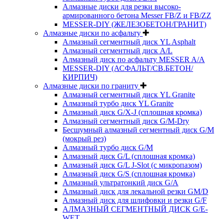
Алмазные диски для резки высоко-
армированного бетона Messer FB/Z и FB/ZZ
MESSER-DIY (ЖЕЛЕЗОБЕТОН/ГРАНИТ)
Алмазные диски по асфальту
Алмазный сегментный диск YL Asphalt
Алмазный сегментный диск A/L
Алмазный диск по асфальту MESSER A/A
MESSER-DIY (АСФАЛЬТ/СВ.БЕТОН/
КИРПИЧ)
Алмазные диски по граниту
Алмазный сегментный диск YL Granite
Алмазный турбо диск YL Granite
Алмазный диск G/X-J (сплошная кромка)
Алмазный сегментный диск G/M-Dry
Бесшумный алмазный сегментный диск G/M
(мокрый рез)
Алмазный турбо диск G/M
Алмазный диск G/L (сплошная кромка)
Алмазный диск G/L J-Slot (с микропазом)
Алмазный диск G/S (сплошная кромка)
Алмазный ультратонкий диск G/A
Алмазный диск для лекальной резки GM/D
Алмазный диск для шлифовки и резки G/F
АЛМАЗНЫЙ СЕГМЕНТНЫЙ ДИСК G/E-
WET