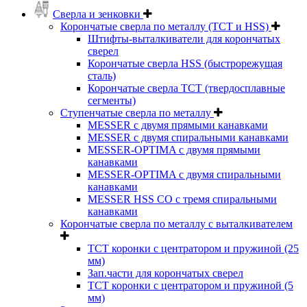
Сверла и зенковки
Корончатые сверла по металлу (TCT и HSS)
Штифты-выталкиватели для корончатых
сверел
Корончатые сверла HSS (быстрорежущая
сталь)
Корончатые сверла TCT (твердосплавные
сегменты)
Ступенчатые сверла по металлу
MESSER с двумя прямыми канавками
MESSER с двумя спиральными канавками
MESSER-OPTIMA с двумя прямыми
канавками
MESSER-OPTIMA с двумя спиральными
канавками
MESSER HSS CО с тремя спиральными
канавками
Корончатые сверла по металлу c выталкивателем
ТСТ коронки с центратором и пружиной (25
мм)
Зап.части для корончатых сверел
ТСТ коронки с центратором и пружиной (5
мм)