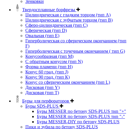
Зенковки
Твердосплавные борфрезы
Цилиндрическая с гладким торцом (тип А)
Цилиндрическая с зубчатым торцом (тип В)
Сферо-цилиндрическая (тип С)
Сферическая (тип D)
Овальная (тип Е)
Гиперболическая со сферическим окончанием (тип
F)
Гиперболическая с точечным окончанием ( тип G)
Конусообразная (тип М)
C обратным конусом (тип N)
Форма пламени (тип H)
Конус 60 град. (тип J)
Конус 90 град. (тип К)
Конус со сферическим окончанием (тип L)
Дисковая (тип Y)
Дисковая (тип Т)
Буры для перфораторов
Буры SDS-PLUS
Буры MESSER по бетону SDS-PLUS тип "+"
Буры MESSER по бетону SDS-PLUS тип "-"
Буры MESSER-DIY по бетону SDS-PLUS
Пики и зубила по бетону SDS-PLUS