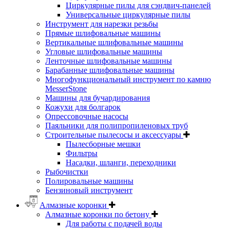
Циркулярные пилы для сэндвич-панелей
Универсальные циркулярные пилы
Инструмент для нарезки резьбы
Прямые шлифовальные машины
Вертикальные шлифовальные машины
Угловые шлифовальные машины
Ленточные шлифовальные машины
Барабанные шлифовальные машины
Многофункциональный инструмент по камню
MesserStone
Машины для бучардирования
Кожухи для болгарок
Опрессовочные насосы
Паяльники для полипропиленовых труб
Строительные пылесосы и аксессуары
Пылесборные мешки
Фильтры
Насадки, шланги, переходники
Рыбочистки
Полировальные машины
Бензиновый инструмент
Алмазные коронки
Алмазные коронки по бетону
Для работы с подачей воды