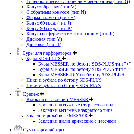
Гиперболическая с точечным окончанием ( тип G)
Конусообразная (тип М)
C обратным конусом (тип N)
Форма пламени (тип H)
Конус 60 град. (тип J)
Конус 90 град. (тип К)
Конус со сферическим окончанием (тип L)
Дисковая (тип Y)
Дисковая (тип Т)
Буры для перфораторов
Буры SDS-PLUS
Буры MESSER по бетону SDS-PLUS тип "+"
Буры MESSER по бетону SDS-PLUS тип "-"
Буры MESSER-DIY по бетону SDS-PLUS
Пики и зубила по бетону SDS-PLUS
Пики и зубила по бетону SDS-MAX
Крепеж
Вытяжные заклепки MESSER
Заклепки вытяжные открытого типа
Заклепки вытяжные закрытого типа
Заклепки резьбовые MESSER
Заклепки цилиндрические с насечкой
Сумки-органайзеры