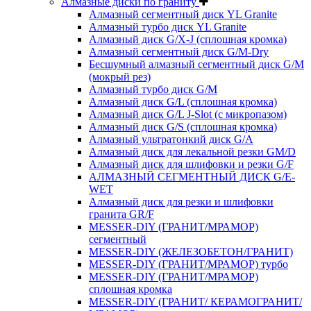
Алмазные диски по граниту
Алмазный сегментный диск YL Granite
Алмазный турбо диск YL Granite
Алмазный диск G/X-J (сплошная кромка)
Алмазный сегментный диск G/M-Dry
Бесшумный алмазный сегментный диск G/M
(мокрый рез)
Алмазный турбо диск G/M
Алмазный диск G/L (сплошная кромка)
Алмазный диск G/L J-Slot (с микропазом)
Алмазный диск G/S (сплошная кромка)
Алмазный ультратонкий диск G/A
Алмазный диск для лекальной резки GM/D
Алмазный диск для шлифовки и резки G/F
АЛМАЗНЫЙ СЕГМЕНТНЫЙ ДИСК G/E-
WET
Алмазный диск для резки и шлифовки
гранита GR/F
MESSER-DIY (ГРАНИТ/МРАМОР)
сегментный
MESSER-DIY (ЖЕЛЕЗОБЕТОН/ГРАНИТ)
MESSER-DIY (ГРАНИТ/МРАМОР) турбо
MESSER-DIY (ГРАНИТ/МРАМОР)
сплошная кромка
MESSER-DIY (ГРАНИТ/ КЕРАМОГРАНИТ/