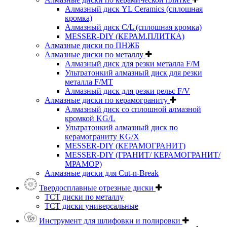
Алмазный диск YL Ceramics (сплошная
кромка)
Алмазный диск C/L (сплошная кромка)
MESSER-DIY (КЕРАМ.ПЛИТКА)
Алмазные диски по ПНЖБ
Алмазные диски по металлу
Алмазный диск для резки металла F/M
Ультратонкий алмазный диск для резки
металла F/MT
Алмазный диск для резки рельс F/V
Алмазные диски по керамограниту
Алмазный диск со сплошной алмазной
кромкой KG/L
Ультратонкий алмазный диск по
керамограниту KG/X
MESSER-DIY (КЕРАМОГРАНИТ)
MESSER-DIY (ГРАНИТ/ КЕРАМОГРАНИТ/
МРАМОР)
Алмазные диски для Cut-n-Break
Твердосплавные отрезные диски
ТСТ диски по металлу
ТСТ диски универсальные
Инструмент для шлифовки и полировки