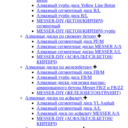
Beton
Алмазный турбо диск Yellow Line Beton
Алмазный сегментный диск B/L
Алмазный турбо диск B/L
MESSER-DIY (БЕТОН/КИРПИЧ)
сегментный
MESSER-DIY (БЕТОН/КИРПИЧ) турбо
Алмазные диски по свежему бетону
Алмазный сегментный диск PF/M
Алмазные сегментные диски MESSER A/A
Алмазные сегментные диски MESSER A/L
MESSER-DIY (АСФАЛЬТ/СВ.БЕТОН/
КИРПИЧ)
Алмазные диски по железобетону
Алмазный сегментный диск FB/M
Алмазный турбо диск FB/M
Алмазные диски для резки высоко-
армированного бетона Messer FB/Z и FB/ZZ
MESSER-DIY (ЖЕЛЕЗОБЕТОН/ГРАНИТ)
Алмазные диски по асфальту
Алмазный сегментный диск YL Asphalt
Алмазный сегментный диск A/L
Алмазный диск по асфальту MESSER A/A
MESSER-DIY (АСФАЛЬТ/СВ.БЕТОН/
КИРПИЧ)