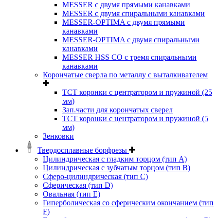
MESSER с двумя прямыми канавками
MESSER с двумя спиральными канавками
MESSER-OPTIMA с двумя прямыми
канавками
MESSER-OPTIMA с двумя спиральными
канавками
MESSER HSS CО с тремя спиральными
канавками
Корончатые сверла по металлу c выталкивателем
ТСТ коронки с центратором и пружиной (25
мм)
Зап.части для корончатых сверел
ТСТ коронки с центратором и пружиной (5
мм)
Зенковки
Твердосплавные борфрезы
Цилиндрическая с гладким торцом (тип А)
Цилиндрическая с зубчатым торцом (тип В)
Сферо-цилиндрическая (тип С)
Сферическая (тип D)
Овальная (тип Е)
Гиперболическая со сферическим окончанием (тип
F)