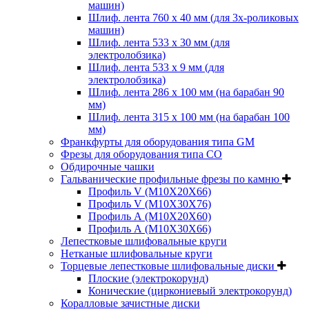
машин)
Шлиф. лента 760 х 40 мм (для 3х-роликовых
машин)
Шлиф. лента 533 х 30 мм (для
электролобзика)
Шлиф. лента 533 х 9 мм (для
электролобзика)
Шлиф. лента 286 х 100 мм (на барабан 90
мм)
Шлиф. лента 315 х 100 мм (на барабан 100
мм)
Франкфурты для оборудования типа GM
Фрезы для оборудования типа СО
Обдирочные чашки
Гальванические профильные фрезы по камню
Профиль V (M10X20X66)
Профиль V (M10X30X76)
Профиль А (М10Х20Х60)
Профиль А (М10Х30Х66)
Лепестковые шлифовальные круги
Нетканые шлифовальные круги
Торцевые лепестковые шлифовальные диски
Плоские (электрокорунд)
Конические (циркониевый электрокорунд)
Коралловые зачистные диски