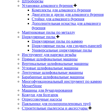
Штроборезы
Установки алмазного бурения
Комплекты для алмазного бурения
Двигатели и дрели для алмазного бурения
Стойки для алмазного бурения
Дополнительная оснастка для алмазного
бурения
Маятниковые пилы по металлу
Циркулярные пилы
Циркулярные пилы по камню
Циркулярные пилы для сэндвич-панелей
Универсальные циркулярные пилы
Инструмент для нарезки резьбы
Прямые шлифовальные машины
Вертикальные шлифовальные машины
Угловые шлифовальные машины
Ленточные шлифовальные машины
Барабанные шлифовальные машины
Многофункциональный инструмент по камню
MesserStone
Машины для бучардирования
Кожухи для болгарок
Опрессовочные насосы
Паяльники для полипропиленовых труб
Строительные пылесосы и аксессуары