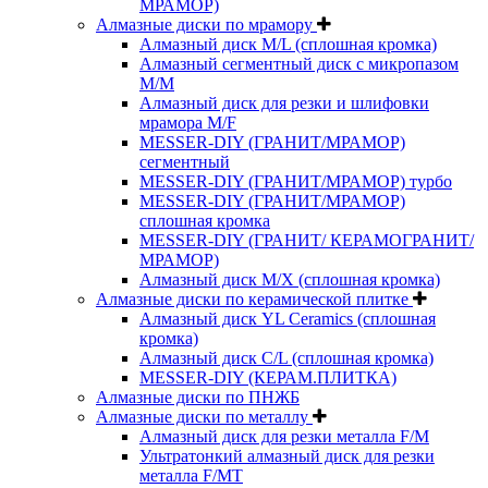
МРАМОР)
Алмазные диски по мрамору
Алмазный диск M/L (сплошная кромка)
Алмазный сегментный диск с микропазом
M/M
Алмазный диск для резки и шлифовки
мрамора M/F
MESSER-DIY (ГРАНИТ/МРАМОР)
сегментный
MESSER-DIY (ГРАНИТ/МРАМОР) турбо
MESSER-DIY (ГРАНИТ/МРАМОР)
сплошная кромка
MESSER-DIY (ГРАНИТ/ КЕРАМОГРАНИТ/
МРАМОР)
Алмазный диск M/X (сплошная кромка)
Алмазные диски по керамической плитке
Алмазный диск YL Ceramics (сплошная
кромка)
Алмазный диск C/L (сплошная кромка)
MESSER-DIY (КЕРАМ.ПЛИТКА)
Алмазные диски по ПНЖБ
Алмазные диски по металлу
Алмазный диск для резки металла F/M
Ультратонкий алмазный диск для резки
металла F/MT