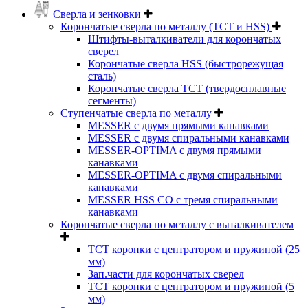
Сверла и зенковки
Корончатые сверла по металлу (TCT и HSS)
Штифты-выталкиватели для корончатых
сверел
Корончатые сверла HSS (быстрорежущая
сталь)
Корончатые сверла TCT (твердосплавные
сегменты)
Ступенчатые сверла по металлу
MESSER с двумя прямыми канавками
MESSER с двумя спиральными канавками
MESSER-OPTIMA с двумя прямыми
канавками
MESSER-OPTIMA с двумя спиральными
канавками
MESSER HSS CО с тремя спиральными
канавками
Корончатые сверла по металлу c выталкивателем
ТСТ коронки с центратором и пружиной (25
мм)
Зап.части для корончатых сверел
ТСТ коронки с центратором и пружиной (5
мм)