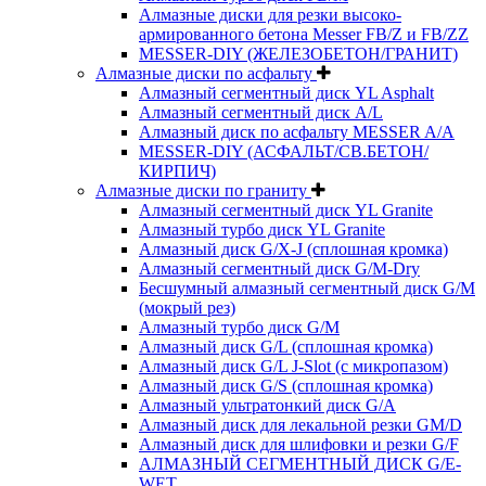
Алмазные диски для резки высоко-
армированного бетона Messer FB/Z и FB/ZZ
MESSER-DIY (ЖЕЛЕЗОБЕТОН/ГРАНИТ)
Алмазные диски по асфальту
Алмазный сегментный диск YL Asphalt
Алмазный сегментный диск A/L
Алмазный диск по асфальту MESSER A/A
MESSER-DIY (АСФАЛЬТ/СВ.БЕТОН/
КИРПИЧ)
Алмазные диски по граниту
Алмазный сегментный диск YL Granite
Алмазный турбо диск YL Granite
Алмазный диск G/X-J (сплошная кромка)
Алмазный сегментный диск G/M-Dry
Бесшумный алмазный сегментный диск G/M
(мокрый рез)
Алмазный турбо диск G/M
Алмазный диск G/L (сплошная кромка)
Алмазный диск G/L J-Slot (с микропазом)
Алмазный диск G/S (сплошная кромка)
Алмазный ультратонкий диск G/A
Алмазный диск для лекальной резки GM/D
Алмазный диск для шлифовки и резки G/F
АЛМАЗНЫЙ СЕГМЕНТНЫЙ ДИСК G/E-
WET