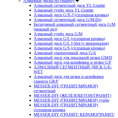
Алмазные диски по граниту
Алмазный сегментный диск YL Granite
Алмазный турбо диск YL Granite
Алмазный диск G/X-J (сплошная кромка)
Алмазный сегментный диск G/M-Dry
Бесшумный алмазный сегментный диск G/M
(мокрый рез)
Алмазный турбо диск G/M
Алмазный диск G/L (сплошная кромка)
Алмазный диск G/L J-Slot (с микропазом)
Алмазный диск G/S (сплошная кромка)
Алмазный ультратонкий диск G/A
Алмазный диск для лекальной резки GM/D
Алмазный диск для шлифовки и резки G/F
АЛМАЗНЫЙ СЕГМЕНТНЫЙ ДИСК G/E-
WET
Алмазный диск для резки и шлифовки
гранита GR/F
MESSER-DIY (ГРАНИТ/МРАМОР)
сегментный
MESSER-DIY (ЖЕЛЕЗОБЕТОН/ГРАНИТ)
MESSER-DIY (ГРАНИТ/МРАМОР) турбо
MESSER-DIY (ГРАНИТ/МРАМОР)
сплошная кромка
MESSER-DIY (ГРАНИТ/ КЕРАМОГРАНИТ/