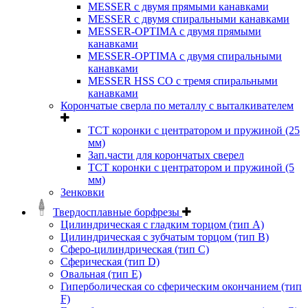
MESSER с двумя прямыми канавками
MESSER с двумя спиральными канавками
MESSER-OPTIMA с двумя прямыми
канавками
MESSER-OPTIMA с двумя спиральными
канавками
MESSER HSS CО с тремя спиральными
канавками
Корончатые сверла по металлу c выталкивателем
ТСТ коронки с центратором и пружиной (25
мм)
Зап.части для корончатых сверел
ТСТ коронки с центратором и пружиной (5
мм)
Зенковки
Твердосплавные борфрезы
Цилиндрическая с гладким торцом (тип А)
Цилиндрическая с зубчатым торцом (тип В)
Сферо-цилиндрическая (тип С)
Сферическая (тип D)
Овальная (тип Е)
Гиперболическая со сферическим окончанием (тип
F)