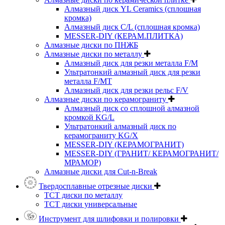
Алмазный диск YL Ceramics (сплошная
кромка)
Алмазный диск C/L (сплошная кромка)
MESSER-DIY (КЕРАМ.ПЛИТКА)
Алмазные диски по ПНЖБ
Алмазные диски по металлу
Алмазный диск для резки металла F/M
Ультратонкий алмазный диск для резки
металла F/MT
Алмазный диск для резки рельс F/V
Алмазные диски по керамограниту
Алмазный диск со сплошной алмазной
кромкой KG/L
Ультратонкий алмазный диск по
керамограниту KG/X
MESSER-DIY (КЕРАМОГРАНИТ)
MESSER-DIY (ГРАНИТ/ КЕРАМОГРАНИТ/
МРАМОР)
Алмазные диски для Cut-n-Break
Твердосплавные отрезные диски
ТСТ диски по металлу
ТСТ диски универсальные
Инструмент для шлифовки и полировки