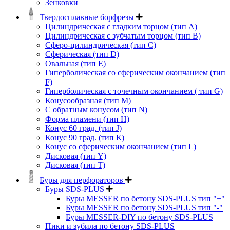
Зенковки
Твердосплавные борфрезы
Цилиндрическая с гладким торцом (тип А)
Цилиндрическая с зубчатым торцом (тип В)
Сферо-цилиндрическая (тип С)
Сферическая (тип D)
Овальная (тип Е)
Гиперболическая со сферическим окончанием (тип
F)
Гиперболическая с точечным окончанием ( тип G)
Конусообразная (тип М)
C обратным конусом (тип N)
Форма пламени (тип H)
Конус 60 град. (тип J)
Конус 90 град. (тип К)
Конус со сферическим окончанием (тип L)
Дисковая (тип Y)
Дисковая (тип Т)
Буры для перфораторов
Буры SDS-PLUS
Буры MESSER по бетону SDS-PLUS тип "+"
Буры MESSER по бетону SDS-PLUS тип "-"
Буры MESSER-DIY по бетону SDS-PLUS
Пики и зубила по бетону SDS-PLUS