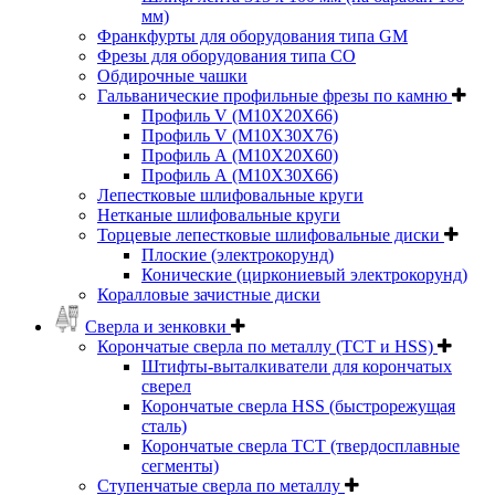
мм)
Франкфурты для оборудования типа GM
Фрезы для оборудования типа СО
Обдирочные чашки
Гальванические профильные фрезы по камню
Профиль V (M10X20X66)
Профиль V (M10X30X76)
Профиль А (М10Х20Х60)
Профиль А (М10Х30Х66)
Лепестковые шлифовальные круги
Нетканые шлифовальные круги
Торцевые лепестковые шлифовальные диски
Плоские (электрокорунд)
Конические (циркониевый электрокорунд)
Коралловые зачистные диски
Сверла и зенковки
Корончатые сверла по металлу (TCT и HSS)
Штифты-выталкиватели для корончатых
сверел
Корончатые сверла HSS (быстрорежущая
сталь)
Корончатые сверла TCT (твердосплавные
сегменты)
Ступенчатые сверла по металлу