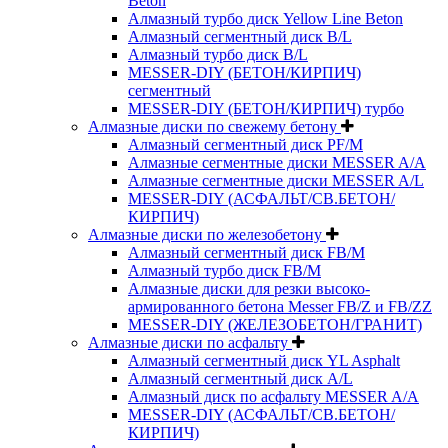
Beton
Алмазный турбо диск Yellow Line Beton
Алмазный сегментный диск B/L
Алмазный турбо диск B/L
MESSER-DIY (БЕТОН/КИРПИЧ)
сегментный
MESSER-DIY (БЕТОН/КИРПИЧ) турбо
Алмазные диски по свежему бетону
Алмазный сегментный диск PF/M
Алмазные сегментные диски MESSER A/A
Алмазные сегментные диски MESSER A/L
MESSER-DIY (АСФАЛЬТ/СВ.БЕТОН/
КИРПИЧ)
Алмазные диски по железобетону
Алмазный сегментный диск FB/M
Алмазный турбо диск FB/M
Алмазные диски для резки высоко-
армированного бетона Messer FB/Z и FB/ZZ
MESSER-DIY (ЖЕЛЕЗОБЕТОН/ГРАНИТ)
Алмазные диски по асфальту
Алмазный сегментный диск YL Asphalt
Алмазный сегментный диск A/L
Алмазный диск по асфальту MESSER A/A
MESSER-DIY (АСФАЛЬТ/СВ.БЕТОН/
КИРПИЧ)