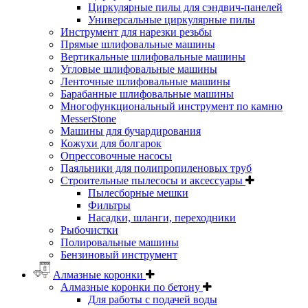
Циркулярные пилы для сэндвич-панелей
Универсальные циркулярные пилы
Инструмент для нарезки резьбы
Прямые шлифовальные машины
Вертикальные шлифовальные машины
Угловые шлифовальные машины
Ленточные шлифовальные машины
Барабанные шлифовальные машины
Многофункциональный инструмент по камню
MesserStone
Машины для бучардирования
Кожухи для болгарок
Опрессовочные насосы
Паяльники для полипропиленовых труб
Строительные пылесосы и аксессуары
Пылесборные мешки
Фильтры
Насадки, шланги, переходники
Рыбочистки
Полировальные машины
Бензиновый инструмент
Алмазные коронки
Алмазные коронки по бетону
Для работы с подачей воды