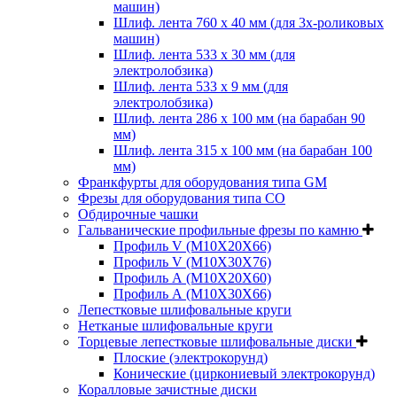
машин)
Шлиф. лента 760 х 40 мм (для 3х-роликовых
машин)
Шлиф. лента 533 х 30 мм (для
электролобзика)
Шлиф. лента 533 х 9 мм (для
электролобзика)
Шлиф. лента 286 х 100 мм (на барабан 90
мм)
Шлиф. лента 315 х 100 мм (на барабан 100
мм)
Франкфурты для оборудования типа GM
Фрезы для оборудования типа СО
Обдирочные чашки
Гальванические профильные фрезы по камню
Профиль V (M10X20X66)
Профиль V (M10X30X76)
Профиль А (М10Х20Х60)
Профиль А (М10Х30Х66)
Лепестковые шлифовальные круги
Нетканые шлифовальные круги
Торцевые лепестковые шлифовальные диски
Плоские (электрокорунд)
Конические (циркониевый электрокорунд)
Коралловые зачистные диски