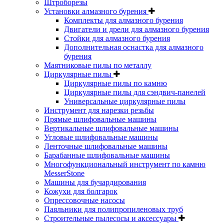
Штроборезы
Установки алмазного бурения
Комплекты для алмазного бурения
Двигатели и дрели для алмазного бурения
Стойки для алмазного бурения
Дополнительная оснастка для алмазного
бурения
Маятниковые пилы по металлу
Циркулярные пилы
Циркулярные пилы по камню
Циркулярные пилы для сэндвич-панелей
Универсальные циркулярные пилы
Инструмент для нарезки резьбы
Прямые шлифовальные машины
Вертикальные шлифовальные машины
Угловые шлифовальные машины
Ленточные шлифовальные машины
Барабанные шлифовальные машины
Многофункциональный инструмент по камню
MesserStone
Машины для бучардирования
Кожухи для болгарок
Опрессовочные насосы
Паяльники для полипропиленовых труб
Строительные пылесосы и аксессуары