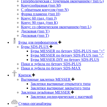
Гиперболическая с точечным окончанием ( тип G)
Конусообразная (тип М)
C обратным конусом (тип N)
Форма пламени (тип H)
Конус 60 град. (тип J)
Конус 90 град. (тип К)
Конус со сферическим окончанием (тип L)
Дисковая (тип Y)
Дисковая (тип Т)
Буры для перфораторов
Буры SDS-PLUS
Буры MESSER по бетону SDS-PLUS тип "+"
Буры MESSER по бетону SDS-PLUS тип "-"
Буры MESSER-DIY по бетону SDS-PLUS
Пики и зубила по бетону SDS-PLUS
Пики и зубила по бетону SDS-MAX
Крепеж
Вытяжные заклепки MESSER
Заклепки вытяжные открытого типа
Заклепки вытяжные закрытого типа
Заклепки резьбовые MESSER
Заклепки цилиндрические с насечкой
Сумки-органайзеры