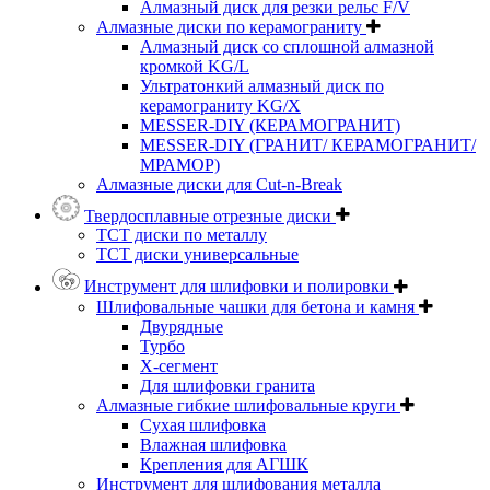
Алмазный диск для резки рельс F/V
Алмазные диски по керамограниту
Алмазный диск со сплошной алмазной
кромкой KG/L
Ультратонкий алмазный диск по
керамограниту KG/X
MESSER-DIY (КЕРАМОГРАНИТ)
MESSER-DIY (ГРАНИТ/ КЕРАМОГРАНИТ/
МРАМОР)
Алмазные диски для Cut-n-Break
Твердосплавные отрезные диски
ТСТ диски по металлу
ТСТ диски универсальные
Инструмент для шлифовки и полировки
Шлифовальные чашки для бетона и камня
Двурядные
Турбо
Х-сегмент
Для шлифовки гранита
Алмазные гибкие шлифовальные круги
Cухая шлифовка
Влажная шлифовка
Крепления для АГШК
Инструмент для шлифования металла