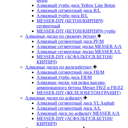
Beton
Алмазный турбо диск Yellow Line Beton
Алмазный сегментный диск B/L
Алмазный турбо диск B/L
MESSER-DIY (БЕТОН/КИРПИЧ)
сегментный
MESSER-DIY (БЕТОН/КИРПИЧ) турбо
Алмазные диски по свежему бетону
Алмазный сегментный диск PF/M
Алмазные сегментные диски MESSER A/A
Алмазные сегментные диски MESSER A/L
MESSER-DIY (АСФАЛЬТ/СВ.БЕТОН/
КИРПИЧ)
Алмазные диски по железобетону
Алмазный сегментный диск FB/M
Алмазный турбо диск FB/M
Алмазные диски для резки высоко-
армированного бетона Messer FB/Z и FB/ZZ
MESSER-DIY (ЖЕЛЕЗОБЕТОН/ГРАНИТ)
Алмазные диски по асфальту
Алмазный сегментный диск YL Asphalt
Алмазный сегментный диск A/L
Алмазный диск по асфальту MESSER A/A
MESSER-DIY (АСФАЛЬТ/СВ.БЕТОН/
КИРПИЧ)