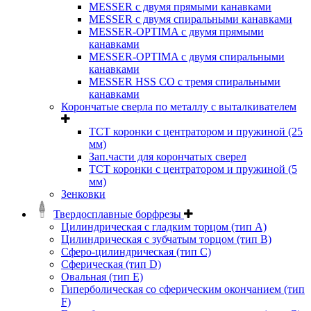
MESSER с двумя прямыми канавками
MESSER с двумя спиральными канавками
MESSER-OPTIMA с двумя прямыми
канавками
MESSER-OPTIMA с двумя спиральными
канавками
MESSER HSS CО с тремя спиральными
канавками
Корончатые сверла по металлу c выталкивателем
ТСТ коронки с центратором и пружиной (25
мм)
Зап.части для корончатых сверел
ТСТ коронки с центратором и пружиной (5
мм)
Зенковки
Твердосплавные борфрезы
Цилиндрическая с гладким торцом (тип А)
Цилиндрическая с зубчатым торцом (тип В)
Сферо-цилиндрическая (тип С)
Сферическая (тип D)
Овальная (тип Е)
Гиперболическая со сферическим окончанием (тип
F)