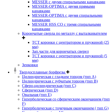
MESSER с двумя спиральными канавками
MESSER-OPTIMA с двумя прямыми
канавками
MESSER-OPTIMA с двумя спиральными
канавками
MESSER HSS CО с тремя спиральными
канавками
Корончатые сверла по металлу c выталкивателем
ТСТ коронки с центратором и пружиной (25
мм)
Зап.части для корончатых сверел
ТСТ коронки с центратором и пружиной (5
мм)
Зенковки
Твердосплавные борфрезы
Цилиндрическая с гладким торцом (тип А)
Цилиндрическая с зубчатым торцом (тип В)
Сферо-цилиндрическая (тип С)
Сферическая (тип D)
Овальная (тип Е)
Гиперболическая со сферическим окончанием (тип
F)
Гиперболическая с точечным окончанием ( тип G)