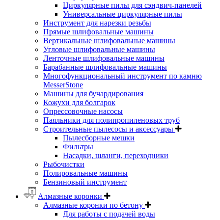
Циркулярные пилы для сэндвич-панелей
Универсальные циркулярные пилы
Инструмент для нарезки резьбы
Прямые шлифовальные машины
Вертикальные шлифовальные машины
Угловые шлифовальные машины
Ленточные шлифовальные машины
Барабанные шлифовальные машины
Многофункциональный инструмент по камню
MesserStone
Машины для бучардирования
Кожухи для болгарок
Опрессовочные насосы
Паяльники для полипропиленовых труб
Строительные пылесосы и аксессуары
Пылесборные мешки
Фильтры
Насадки, шланги, переходники
Рыбочистки
Полировальные машины
Бензиновый инструмент
Алмазные коронки
Алмазные коронки по бетону
Для работы с подачей воды