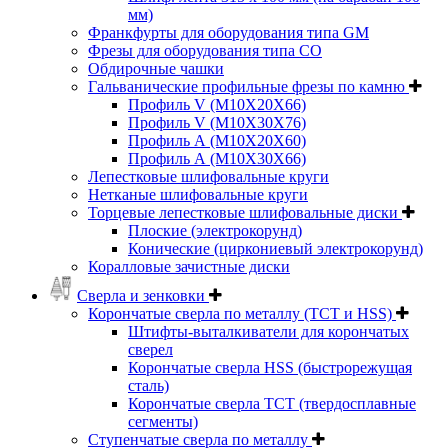
мм)
Франкфурты для оборудования типа GM
Фрезы для оборудования типа СО
Обдирочные чашки
Гальванические профильные фрезы по камню
Профиль V (M10X20X66)
Профиль V (M10X30X76)
Профиль А (М10Х20Х60)
Профиль А (М10Х30Х66)
Лепестковые шлифовальные круги
Нетканые шлифовальные круги
Торцевые лепестковые шлифовальные диски
Плоские (электрокорунд)
Конические (циркониевый электрокорунд)
Коралловые зачистные диски
Сверла и зенковки
Корончатые сверла по металлу (TCT и HSS)
Штифты-выталкиватели для корончатых
сверел
Корончатые сверла HSS (быстрорежущая
сталь)
Корончатые сверла TCT (твердосплавные
сегменты)
Ступенчатые сверла по металлу