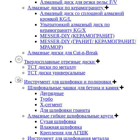
Алмазный диск для резки рельс F/V
Алмазные диски по керамограниту
Алмазный диск со сплошной алмазной
кромкой KG/L
Ультратонкий алмазный диск по
керамограниту KG/X
MESSER-DIY (КЕРАМОГРАНИТ)
MESSER-DIY (ГРАНИТ/ КЕРАМОГРАНИТ/
МРАМОР)
Алмазные диски для Cut-n-Break
Твердосплавные отрезные диски
ТСТ диски по металлу
ТСТ диски универсальные
Инструмент для шлифовки и полировки
Шлифовальные чашки для бетона и камня
Двурядные
Турбо
Х-сегмент
Для шлифовки гранита
Алмазные гибкие шлифовальные круги
Cухая шлифовка
Влажная шлифовка
Крепления для АГШК
Инструмент для шлифования металла