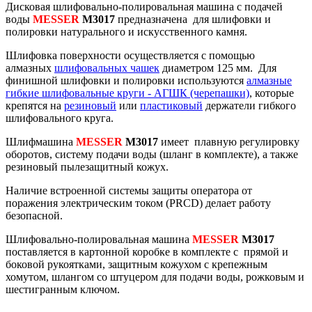
Дисковая шлифовально-полировальная машина с подачей
воды
MESSER
M3017
предназначена для шлифовки и
полировки натурального и искусственного камня.
Шлифовка поверхности осуществляется с помощью
алмазных
шлифовальных чашек
диаметром 125 мм. Для
финишной шлифовки и полировки используются
алмазные
гибкие шлифовальные круги - АГШК (черепашки)
, которые
крепятся на
резиновый
или
пластиковый
держатели гибкого
шлифовального круга.
Шлифмашина
MESSER
M3017
имеет плавную регулировку
оборотов, систему подачи воды (шланг в комплекте), а также
резиновый пылезащитный кожух.
Наличие встроенной системы защиты оператора от
поражения электрическим током (PRCD) делает работу
безопасной.
Шлифовально-полировальная машина
MESSER
M3017
поставляется в картонной коробке в комплекте с прямой и
боковой рукоятками, защитным кожухом с крепежным
хомутом, шлангом со штуцером для подачи воды, рожковым и
шестигранным ключом.