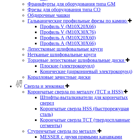
Франкфурты для оборудования типа GM
Фрезы для оборудования типа СО
Обдирочные чашки
Гальванические профильные фрезы по камню
Профиль V (M10X20X66)
Профиль V (M10X30X76)
Профиль А (М10Х20Х60)
Профиль А (М10Х30Х66)
Лепестковые шлифовальные круги
Нетканые шлифовальные круги
Торцевые лепестковые шлифовальные диски
Плоские (электрокорунд)
Конические (циркониевый электрокорунд)
Коралловые зачистные диски
Сверла и зенковки
Корончатые сверла по металлу (TCT и HSS)
Штифты-выталкиватели для корончатых
сверел
Корончатые сверла HSS (быстрорежущая
сталь)
Корончатые сверла TCT (твердосплавные
сегменты)
Ступенчатые сверла по металлу
MESSER с двумя прямыми канавками