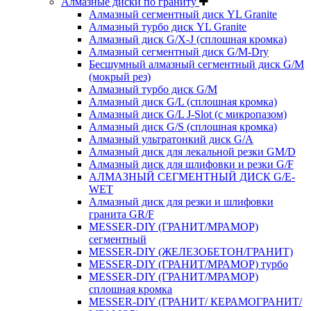
Алмазные диски по граниту
Алмазный сегментный диск YL Granite
Алмазный турбо диск YL Granite
Алмазный диск G/X-J (сплошная кромка)
Алмазный сегментный диск G/M-Dry
Бесшумный алмазный сегментный диск G/M
(мокрый рез)
Алмазный турбо диск G/M
Алмазный диск G/L (сплошная кромка)
Алмазный диск G/L J-Slot (с микропазом)
Алмазный диск G/S (сплошная кромка)
Алмазный ультратонкий диск G/A
Алмазный диск для лекальной резки GM/D
Алмазный диск для шлифовки и резки G/F
АЛМАЗНЫЙ СЕГМЕНТНЫЙ ДИСК G/E-
WET
Алмазный диск для резки и шлифовки
гранита GR/F
MESSER-DIY (ГРАНИТ/МРАМОР)
сегментный
MESSER-DIY (ЖЕЛЕЗОБЕТОН/ГРАНИТ)
MESSER-DIY (ГРАНИТ/МРАМОР) турбо
MESSER-DIY (ГРАНИТ/МРАМОР)
сплошная кромка
MESSER-DIY (ГРАНИТ/ КЕРАМОГРАНИТ/