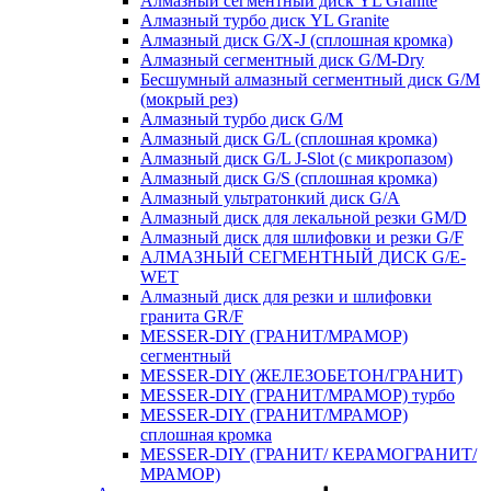
Алмазный сегментный диск YL Granite
Алмазный турбо диск YL Granite
Алмазный диск G/X-J (сплошная кромка)
Алмазный сегментный диск G/M-Dry
Бесшумный алмазный сегментный диск G/M
(мокрый рез)
Алмазный турбо диск G/M
Алмазный диск G/L (сплошная кромка)
Алмазный диск G/L J-Slot (с микропазом)
Алмазный диск G/S (сплошная кромка)
Алмазный ультратонкий диск G/A
Алмазный диск для лекальной резки GM/D
Алмазный диск для шлифовки и резки G/F
АЛМАЗНЫЙ СЕГМЕНТНЫЙ ДИСК G/E-
WET
Алмазный диск для резки и шлифовки
гранита GR/F
MESSER-DIY (ГРАНИТ/МРАМОР)
сегментный
MESSER-DIY (ЖЕЛЕЗОБЕТОН/ГРАНИТ)
MESSER-DIY (ГРАНИТ/МРАМОР) турбо
MESSER-DIY (ГРАНИТ/МРАМОР)
сплошная кромка
MESSER-DIY (ГРАНИТ/ КЕРАМОГРАНИТ/
МРАМОР)