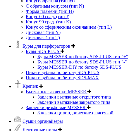
Конусообразная (тип М)
C обратным конусом (тип N)
Форма пламени (тип H)
Конус 60 град. (тип J)
Конус 90 град. (тип К)
Конус со сферическим окончанием (тип L)
Дисковая (тип Y)
Дисковая (тип Т)
Буры для перфораторов
Буры SDS-PLUS
Буры MESSER по бетону SDS-PLUS тип "+"
Буры MESSER по бетону SDS-PLUS тип "-"
Буры MESSER-DIY по бетону SDS-PLUS
Пики и зубила по бетону SDS-PLUS
Пики и зубила по бетону SDS-MAX
Крепеж
Вытяжные заклепки MESSER
Заклепки вытяжные открытого типа
Заклепки вытяжные закрытого типа
Заклепки резьбовые MESSER
Заклепки цилиндрические с насечкой
Сумки-органайзеры
Ленточные пилы