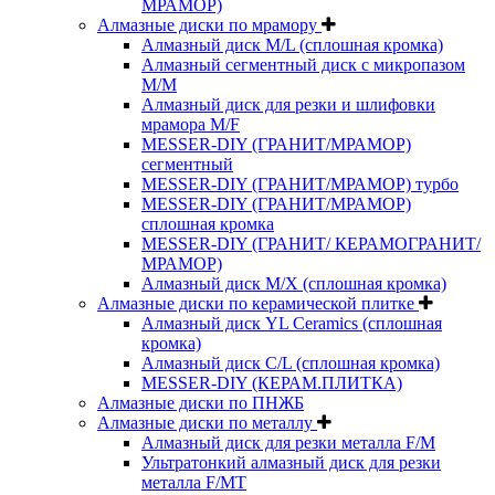
МРАМОР)
Алмазные диски по мрамору
Алмазный диск M/L (сплошная кромка)
Алмазный сегментный диск с микропазом
M/M
Алмазный диск для резки и шлифовки
мрамора M/F
MESSER-DIY (ГРАНИТ/МРАМОР)
сегментный
MESSER-DIY (ГРАНИТ/МРАМОР) турбо
MESSER-DIY (ГРАНИТ/МРАМОР)
сплошная кромка
MESSER-DIY (ГРАНИТ/ КЕРАМОГРАНИТ/
МРАМОР)
Алмазный диск M/X (сплошная кромка)
Алмазные диски по керамической плитке
Алмазный диск YL Ceramics (сплошная
кромка)
Алмазный диск C/L (сплошная кромка)
MESSER-DIY (КЕРАМ.ПЛИТКА)
Алмазные диски по ПНЖБ
Алмазные диски по металлу
Алмазный диск для резки металла F/M
Ультратонкий алмазный диск для резки
металла F/MT