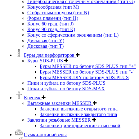
Гиперболическая с точечным окончанием ( тип G)
Конусообразная (тип М)
C обратным конусом (тип N)
Форма пламени (тип H)
Конус 60 град. (тип J)
Конус 90 град. (тип К)
Конус со сферическим окончанием (тип L)
Дисковая (тип Y)
Дисковая (тип Т)
Буры для перфораторов
Буры SDS-PLUS
Буры MESSER по бетону SDS-PLUS тип "+"
Буры MESSER по бетону SDS-PLUS тип "-"
Буры MESSER-DIY по бетону SDS-PLUS
Пики и зубила по бетону SDS-PLUS
Пики и зубила по бетону SDS-MAX
Крепеж
Вытяжные заклепки MESSER
Заклепки вытяжные открытого типа
Заклепки вытяжные закрытого типа
Заклепки резьбовые MESSER
Заклепки цилиндрические с насечкой
Сумки-органайзеры