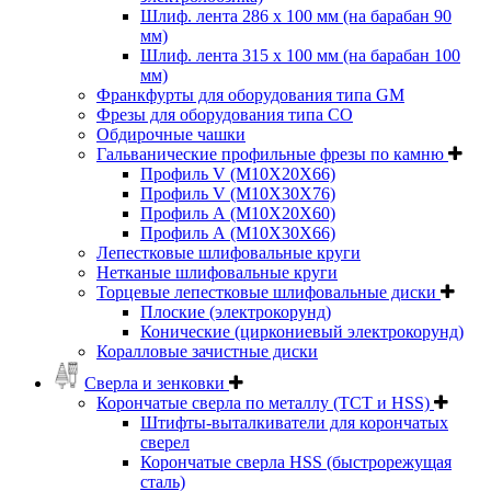
Шлиф. лента 286 х 100 мм (на барабан 90
мм)
Шлиф. лента 315 х 100 мм (на барабан 100
мм)
Франкфурты для оборудования типа GM
Фрезы для оборудования типа СО
Обдирочные чашки
Гальванические профильные фрезы по камню
Профиль V (M10X20X66)
Профиль V (M10X30X76)
Профиль А (М10Х20Х60)
Профиль А (М10Х30Х66)
Лепестковые шлифовальные круги
Нетканые шлифовальные круги
Торцевые лепестковые шлифовальные диски
Плоские (электрокорунд)
Конические (циркониевый электрокорунд)
Коралловые зачистные диски
Сверла и зенковки
Корончатые сверла по металлу (TCT и HSS)
Штифты-выталкиватели для корончатых
сверел
Корончатые сверла HSS (быстрорежущая
сталь)