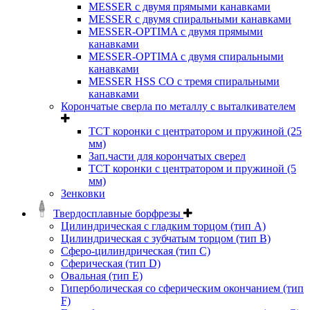
MESSER с двумя прямыми канавками
MESSER с двумя спиральными канавками
MESSER-OPTIMA с двумя прямыми
канавками
MESSER-OPTIMA с двумя спиральными
канавками
MESSER HSS CО с тремя спиральными
канавками
Корончатые сверла по металлу c выталкивателем
ТСТ коронки с центратором и пружиной (25
мм)
Зап.части для корончатых сверел
ТСТ коронки с центратором и пружиной (5
мм)
Зенковки
Твердосплавные борфрезы
Цилиндрическая с гладким торцом (тип А)
Цилиндрическая с зубчатым торцом (тип В)
Сферо-цилиндрическая (тип С)
Сферическая (тип D)
Овальная (тип Е)
Гиперболическая со сферическим окончанием (тип
F)