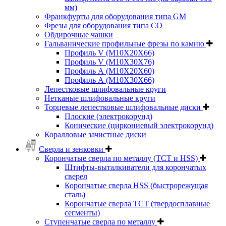
мм)
Франкфурты для оборудования типа GM
Фрезы для оборудования типа СО
Обдирочные чашки
Гальванические профильные фрезы по камню
Профиль V (M10X20X66)
Профиль V (M10X30X76)
Профиль А (М10Х20Х60)
Профиль А (М10Х30Х66)
Лепестковые шлифовальные круги
Нетканые шлифовальные круги
Торцевые лепестковые шлифовальные диски
Плоские (электрокорунд)
Конические (циркониевый электрокорунд)
Коралловые зачистные диски
Сверла и зенковки
Корончатые сверла по металлу (TCT и HSS)
Штифты-выталкиватели для корончатых
сверел
Корончатые сверла HSS (быстрорежущая
сталь)
Корончатые сверла TCT (твердосплавные
сегменты)
Ступенчатые сверла по металлу