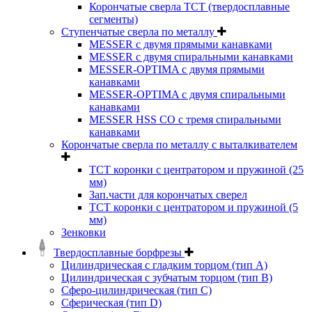
Корончатые сверла TCT (твердосплавные
сегменты)
Ступенчатые сверла по металлу
MESSER с двумя прямыми канавками
MESSER с двумя спиральными канавками
MESSER-OPTIMA с двумя прямыми
канавками
MESSER-OPTIMA с двумя спиральными
канавками
MESSER HSS CО с тремя спиральными
канавками
Корончатые сверла по металлу c выталкивателем
ТСТ коронки с центратором и пружиной (25
мм)
Зап.части для корончатых сверел
ТСТ коронки с центратором и пружиной (5
мм)
Зенковки
Твердосплавные борфрезы
Цилиндрическая с гладким торцом (тип А)
Цилиндрическая с зубчатым торцом (тип В)
Сферо-цилиндрическая (тип С)
Сферическая (тип D)