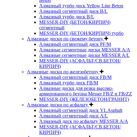
Beton
Алмазный турбо диск Yellow Line Beton
Алмазный сегментный диск B/L
Алмазный турбо диск B/L
MESSER-DIY (БЕТОН/КИРПИЧ)
сегментный
MESSER-DIY (БЕТОН/КИРПИЧ) турбо
Алмазные диски по свежему бетону
Алмазный сегментный диск PF/M
Алмазные сегментные диски MESSER A/A
Алмазные сегментные диски MESSER A/L
MESSER-DIY (АСФАЛЬТ/СВ.БЕТОН/
КИРПИЧ)
Алмазные диски по железобетону
Алмазный сегментный диск FB/M
Алмазный турбо диск FB/M
Алмазные диски для резки высоко-
армированного бетона Messer FB/Z и FB/ZZ
MESSER-DIY (ЖЕЛЕЗОБЕТОН/ГРАНИТ)
Алмазные диски по асфальту
Алмазный сегментный диск YL Asphalt
Алмазный сегментный диск A/L
Алмазный диск по асфальту MESSER A/A
MESSER-DIY (АСФАЛЬТ/СВ.БЕТОН/
КИРПИЧ)