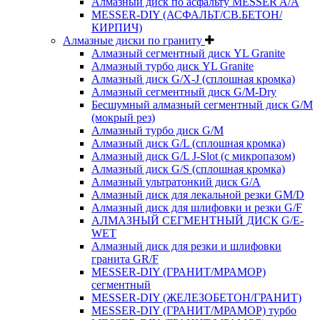
Алмазный диск по асфальту MESSER A/A
MESSER-DIY (АСФАЛЬТ/СВ.БЕТОН/
КИРПИЧ)
Алмазные диски по граниту
Алмазный сегментный диск YL Granite
Алмазный турбо диск YL Granite
Алмазный диск G/X-J (сплошная кромка)
Алмазный сегментный диск G/M-Dry
Бесшумный алмазный сегментный диск G/M
(мокрый рез)
Алмазный турбо диск G/M
Алмазный диск G/L (сплошная кромка)
Алмазный диск G/L J-Slot (с микропазом)
Алмазный диск G/S (сплошная кромка)
Алмазный ультратонкий диск G/A
Алмазный диск для лекальной резки GM/D
Алмазный диск для шлифовки и резки G/F
АЛМАЗНЫЙ СЕГМЕНТНЫЙ ДИСК G/E-
WET
Алмазный диск для резки и шлифовки
гранита GR/F
MESSER-DIY (ГРАНИТ/МРАМОР)
сегментный
MESSER-DIY (ЖЕЛЕЗОБЕТОН/ГРАНИТ)
MESSER-DIY (ГРАНИТ/МРАМОР) турбо