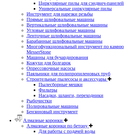
Циркулярные пилы для сэндвич-панелей
Универсальные циркулярные пилы
Инструмент для нарезки резьбы
Прямые шлифовальные машины
Вертикальные шлифовальные машины
Угловые шлифовальные машины
Ленточные шлифовальные машины
Барабанные шлифовальные машины
Многофункциональный инструмент по камню
MesserStone
Машины для бучардирования
Кожухи для болгарок
Опрессовочные насосы
Паяльники для полипропиленовых труб
Строительные пылесосы и аксессуары
Пылесборные мешки
Фильтры
Насадки, шланги, переходники
Рыбочистки
Полировальные машины
Бензиновый инструмент
Алмазные коронки
Алмазные коронки по бетону
Для работы с подачей воды