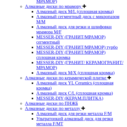
МРАМОР)
Алмазные диски по мрамору
Алмазный диск M/L (сплошная кромка)
Алмазный сегментный диск с микропазом
M/M
Алмазный диск для резки и шлифовки
мрамора M/F
MESSER-DIY (ГРАНИТ/МРАМОР)
сегментный
MESSER-DIY (ГРАНИТ/МРАМОР) турбо
MESSER-DIY (ГРАНИТ/МРАМОР)
сплошная кромка
MESSER-DIY (ГРАНИТ/ КЕРАМОГРАНИТ/
МРАМОР)
Алмазный диск M/X (сплошная кромка)
Алмазные диски по керамической плитке
Алмазный диск YL Ceramics (сплошная
кромка)
Алмазный диск C/L (сплошная кромка)
MESSER-DIY (КЕРАМ.ПЛИТКА)
Алмазные диски по ПНЖБ
Алмазные диски по металлу
Алмазный диск для резки металла F/M
Ультратонкий алмазный диск для резки
металла F/MT