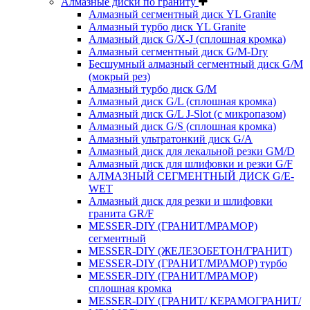
Алмазные диски по граниту
Алмазный сегментный диск YL Granite
Алмазный турбо диск YL Granite
Алмазный диск G/X-J (сплошная кромка)
Алмазный сегментный диск G/M-Dry
Бесшумный алмазный сегментный диск G/M
(мокрый рез)
Алмазный турбо диск G/M
Алмазный диск G/L (сплошная кромка)
Алмазный диск G/L J-Slot (с микропазом)
Алмазный диск G/S (сплошная кромка)
Алмазный ультратонкий диск G/A
Алмазный диск для лекальной резки GM/D
Алмазный диск для шлифовки и резки G/F
АЛМАЗНЫЙ СЕГМЕНТНЫЙ ДИСК G/E-
WET
Алмазный диск для резки и шлифовки
гранита GR/F
MESSER-DIY (ГРАНИТ/МРАМОР)
сегментный
MESSER-DIY (ЖЕЛЕЗОБЕТОН/ГРАНИТ)
MESSER-DIY (ГРАНИТ/МРАМОР) турбо
MESSER-DIY (ГРАНИТ/МРАМОР)
сплошная кромка
MESSER-DIY (ГРАНИТ/ КЕРАМОГРАНИТ/