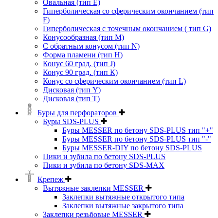
Овальная (тип Е)
Гиперболическая со сферическим окончанием (тип
F)
Гиперболическая с точечным окончанием ( тип G)
Конусообразная (тип М)
C обратным конусом (тип N)
Форма пламени (тип H)
Конус 60 град. (тип J)
Конус 90 град. (тип К)
Конус со сферическим окончанием (тип L)
Дисковая (тип Y)
Дисковая (тип Т)
Буры для перфораторов
Буры SDS-PLUS
Буры MESSER по бетону SDS-PLUS тип "+"
Буры MESSER по бетону SDS-PLUS тип "-"
Буры MESSER-DIY по бетону SDS-PLUS
Пики и зубила по бетону SDS-PLUS
Пики и зубила по бетону SDS-MAX
Крепеж
Вытяжные заклепки MESSER
Заклепки вытяжные открытого типа
Заклепки вытяжные закрытого типа
Заклепки резьбовые MESSER