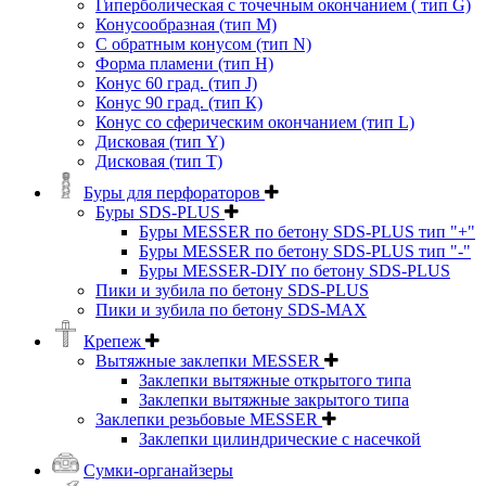
Гиперболическая с точечным окончанием ( тип G)
Конусообразная (тип М)
C обратным конусом (тип N)
Форма пламени (тип H)
Конус 60 град. (тип J)
Конус 90 град. (тип К)
Конус со сферическим окончанием (тип L)
Дисковая (тип Y)
Дисковая (тип Т)
Буры для перфораторов
Буры SDS-PLUS
Буры MESSER по бетону SDS-PLUS тип "+"
Буры MESSER по бетону SDS-PLUS тип "-"
Буры MESSER-DIY по бетону SDS-PLUS
Пики и зубила по бетону SDS-PLUS
Пики и зубила по бетону SDS-MAX
Крепеж
Вытяжные заклепки MESSER
Заклепки вытяжные открытого типа
Заклепки вытяжные закрытого типа
Заклепки резьбовые MESSER
Заклепки цилиндрические с насечкой
Сумки-органайзеры