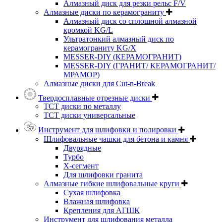
Алмазный диск для резки рельс F/V
Алмазные диски по керамограниту
Алмазный диск со сплошной алмазной
кромкой KG/L
Ультратонкий алмазный диск по
керамограниту KG/X
MESSER-DIY (КЕРАМОГРАНИТ)
MESSER-DIY (ГРАНИТ/ КЕРАМОГРАНИТ/
МРАМОР)
Алмазные диски для Cut-n-Break
Твердосплавные отрезные диски
ТСТ диски по металлу
ТСТ диски универсальные
Инструмент для шлифовки и полировки
Шлифовальные чашки для бетона и камня
Двурядные
Турбо
Х-сегмент
Для шлифовки гранита
Алмазные гибкие шлифовальные круги
Cухая шлифовка
Влажная шлифовка
Крепления для АГШК
Инструмент для шлифования металла