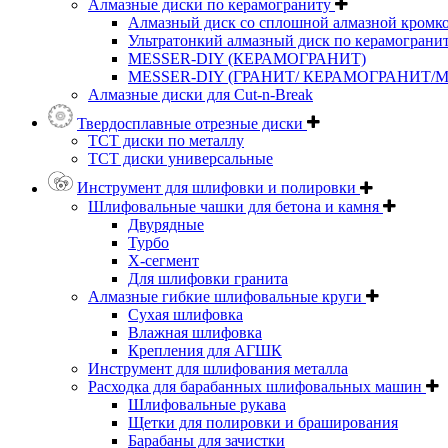
Алмазные диски по керамограниту
Алмазный диск со сплошной алмазной кромк
Ультратонкий алмазный диск по керамограни
MESSER-DIY (КЕРАМОГРАНИТ)
MESSER-DIY (ГРАНИТ/ КЕРАМОГРАНИТ/
Алмазные диски для Cut-n-Break
Твердосплавные отрезные диски
ТСТ диски по металлу
ТСТ диски универсальные
Инструмент для шлифовки и полировки
Шлифовальные чашки для бетона и камня
Двурядные
Турбо
Х-сегмент
Для шлифовки гранита
Алмазные гибкие шлифовальные круги
Cухая шлифовка
Влажная шлифовка
Крепления для АГШК
Инструмент для шлифования металла
Расходка для барабанных шлифовальных машин
Шлифовальные рукава
Щетки для полировки и браширования
Барабаны для зачистки