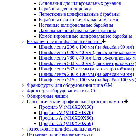
Основания для шлифовальных рукавов
Барабаны для полировки
Лепестковые шлифовальные барабаны
Барабаны с синтетическими алмазами
Нетканые шлифовальные барабаны
Ламельные шлифовальные барабаны
Комбинированные шлифовальные барабаны
Бесконечные шлифовальные ленты
Шлиф. лента 296 х 100 мм (на барабан 90 мм)
Шлиф. лента 620 х 40 мм (для 2х-роликовых 
Шлиф. лента 760 х 40 мм (для 3х-роликовых 
Шлиф. лента 533 х 30 мм (для электролобзика
Шлиф. лента 533 х 9 мм (для электролобзика)
Шлиф. лента 286 х 100 мм (на барабан 90 мм)
Шлиф. лента 315 х 100 мм (на барабан 100 мм
Франкфурты для оборудования типа GM
Фрезы для оборудования типа СО
Обдирочные чашки
Гальванические профильные фрезы по камню
Профиль V (M10X20X66)
Профиль V (M10X30X76)
Профиль А (М10Х20Х60)
Профиль А (М10Х30Х66)
Лепестковые шлифовальные круги
Нетканые шлифовальные круги