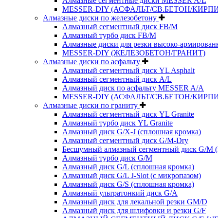
Алмазные сегментные диски MESSER A/L
MESSER-DIY (АСФАЛЬТ/СВ.БЕТОН/КИРПИ
Алмазные диски по железобетону
Алмазный сегментный диск FB/M
Алмазный турбо диск FB/M
Алмазные диски для резки высоко-армированн
MESSER-DIY (ЖЕЛЕЗОБЕТОН/ГРАНИТ)
Алмазные диски по асфальту
Алмазный сегментный диск YL Asphalt
Алмазный сегментный диск A/L
Алмазный диск по асфальту MESSER A/A
MESSER-DIY (АСФАЛЬТ/СВ.БЕТОН/КИРПИ
Алмазные диски по граниту
Алмазный сегментный диск YL Granite
Алмазный турбо диск YL Granite
Алмазный диск G/X-J (сплошная кромка)
Алмазный сегментный диск G/M-Dry
Бесшумный алмазный сегментный диск G/M (
Алмазный турбо диск G/M
Алмазный диск G/L (сплошная кромка)
Алмазный диск G/L J-Slot (с микропазом)
Алмазный диск G/S (сплошная кромка)
Алмазный ультратонкий диск G/A
Алмазный диск для лекальной резки GM/D
Алмазный диск для шлифовки и резки G/F