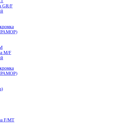
ET
а GR/F
ый
кромка
МРАМОР)
/M
а M/F
ый
кромка
МРАМОР)
а)
ла F/MT