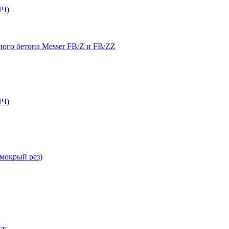
Ч)
ого бетона Messer FB/Z и FB/ZZ
Ч)
мокрый рез)