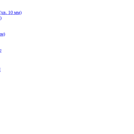
хв. 10 мм)
)
мм)
е
M