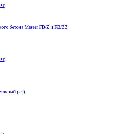
Ч)
ого бетона Messer FB/Z и FB/ZZ
Ч)
мокрый рез)