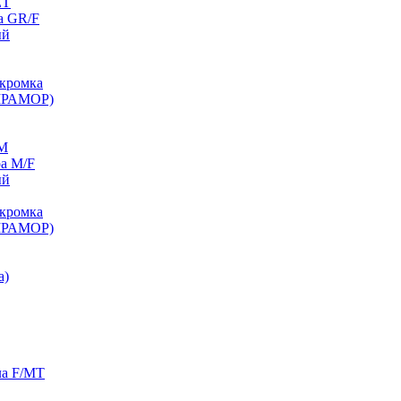
ET
а GR/F
ый
кромка
МРАМОР)
/M
а M/F
ый
кромка
МРАМОР)
а)
ла F/MT