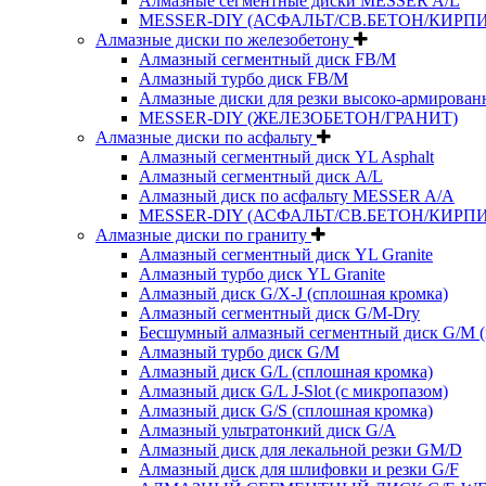
Алмазные сегментные диски MESSER A/L
MESSER-DIY (АСФАЛЬТ/СВ.БЕТОН/КИРПИ
Алмазные диски по железобетону
Алмазный сегментный диск FB/M
Алмазный турбо диск FB/M
Алмазные диски для резки высоко-армированн
MESSER-DIY (ЖЕЛЕЗОБЕТОН/ГРАНИТ)
Алмазные диски по асфальту
Алмазный сегментный диск YL Asphalt
Алмазный сегментный диск A/L
Алмазный диск по асфальту MESSER A/A
MESSER-DIY (АСФАЛЬТ/СВ.БЕТОН/КИРПИ
Алмазные диски по граниту
Алмазный сегментный диск YL Granite
Алмазный турбо диск YL Granite
Алмазный диск G/X-J (сплошная кромка)
Алмазный сегментный диск G/M-Dry
Бесшумный алмазный сегментный диск G/M (
Алмазный турбо диск G/M
Алмазный диск G/L (сплошная кромка)
Алмазный диск G/L J-Slot (с микропазом)
Алмазный диск G/S (сплошная кромка)
Алмазный ультратонкий диск G/A
Алмазный диск для лекальной резки GM/D
Алмазный диск для шлифовки и резки G/F