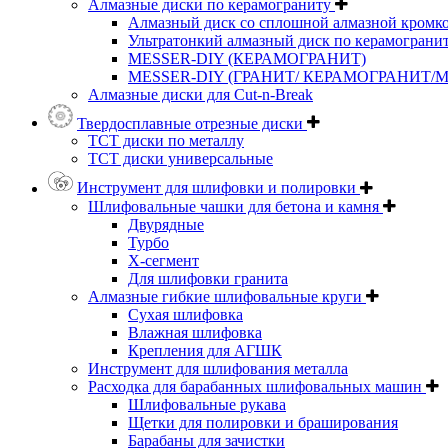
Алмазные диски по керамограниту
Алмазный диск со сплошной алмазной кромк
Ультратонкий алмазный диск по керамограни
MESSER-DIY (КЕРАМОГРАНИТ)
MESSER-DIY (ГРАНИТ/ КЕРАМОГРАНИТ/
Алмазные диски для Cut-n-Break
Твердосплавные отрезные диски
ТСТ диски по металлу
ТСТ диски универсальные
Инструмент для шлифовки и полировки
Шлифовальные чашки для бетона и камня
Двурядные
Турбо
Х-сегмент
Для шлифовки гранита
Алмазные гибкие шлифовальные круги
Cухая шлифовка
Влажная шлифовка
Крепления для АГШК
Инструмент для шлифования металла
Расходка для барабанных шлифовальных машин
Шлифовальные рукава
Щетки для полировки и браширования
Барабаны для зачистки