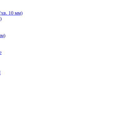
хв. 10 мм)
)
мм)
е
M