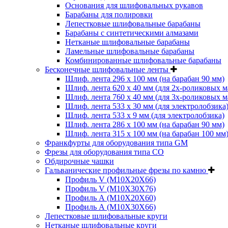
Основания для шлифовальных рукавов
Барабаны для полировки
Лепестковые шлифовальные барабаны
Барабаны с синтетическими алмазами
Нетканые шлифовальные барабаны
Ламельные шлифовальные барабаны
Комбинированные шлифовальные барабаны
Бесконечные шлифовальные ленты
Шлиф. лента 296 х 100 мм (на барабан 90 мм)
Шлиф. лента 620 х 40 мм (для 2х-роликовых 
Шлиф. лента 760 х 40 мм (для 3х-роликовых 
Шлиф. лента 533 х 30 мм (для электролобзика
Шлиф. лента 533 х 9 мм (для электролобзика)
Шлиф. лента 286 х 100 мм (на барабан 90 мм)
Шлиф. лента 315 х 100 мм (на барабан 100 мм
Франкфурты для оборудования типа GM
Фрезы для оборудования типа СО
Обдирочные чашки
Гальванические профильные фрезы по камню
Профиль V (M10X20X66)
Профиль V (M10X30X76)
Профиль А (М10Х20Х60)
Профиль А (М10Х30Х66)
Лепестковые шлифовальные круги
Нетканые шлифовальные круги