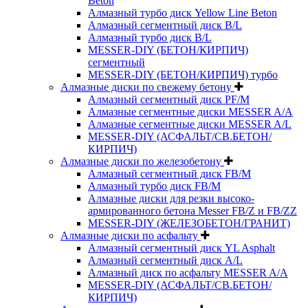
Beton
Алмазный турбо диск Yellow Line Beton
Алмазный сегментный диск B/L
Алмазный турбо диск B/L
MESSER-DIY (БЕТОН/КИРПИЧ)
сегментный
MESSER-DIY (БЕТОН/КИРПИЧ) турбо
Алмазные диски по свежему бетону
Алмазный сегментный диск PF/M
Алмазные сегментные диски MESSER A/A
Алмазные сегментные диски MESSER A/L
MESSER-DIY (АСФАЛЬТ/СВ.БЕТОН/
КИРПИЧ)
Алмазные диски по железобетону
Алмазный сегментный диск FB/M
Алмазный турбо диск FB/M
Алмазные диски для резки высоко-
армированного бетона Messer FB/Z и FB/ZZ
MESSER-DIY (ЖЕЛЕЗОБЕТОН/ГРАНИТ)
Алмазные диски по асфальту
Алмазный сегментный диск YL Asphalt
Алмазный сегментный диск A/L
Алмазный диск по асфальту MESSER A/A
MESSER-DIY (АСФАЛЬТ/СВ.БЕТОН/
КИРПИЧ)