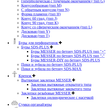
Гиперболическая с точечным окончанием ( тип G)
Конусообразная (тип М)
C обратным конусом (тип N)
Форма пламени (тип H)
Конус 60 град. (тип J)
Конус 90 град. (тип К)
Конус со сферическим окончанием (тип L)
Дисковая (тип Y)
Дисковая (тип Т)
Буры для перфораторов
Буры SDS-PLUS
Буры MESSER по бетону SDS-PLUS тип "+"
Буры MESSER по бетону SDS-PLUS тип "-"
Буры MESSER-DIY по бетону SDS-PLUS
Пики и зубила по бетону SDS-PLUS
Пики и зубила по бетону SDS-MAX
Крепеж
Вытяжные заклепки MESSER
Заклепки вытяжные открытого типа
Заклепки вытяжные закрытого типа
Заклепки резьбовые MESSER
Заклепки цилиндрические с насечкой
Сумки-органайзеры