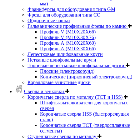
мм)
Франкфурты для оборудования типа GM
Фрезы для оборудования типа СО
Обдирочные чашки
Гальванические профильные фрезы по камню
Профиль V (M10X20X66)
Профиль V (M10X30X76)
Профиль А (М10Х20Х60)
Профиль А (М10Х30Х66)
Лепестковые шлифовальные круги
Нетканые шлифовальные круги
Торцевые лепестковые шлифовальные диски
Плоские (электрокорунд)
Конические (циркониевый электрокорунд)
Коралловые зачистные диски
Сверла и зенковки
Корончатые сверла по металлу (TCT и HSS)
Штифты-выталкиватели для корончатых
сверел
Корончатые сверла HSS (быстрорежущая
сталь)
Корончатые сверла TCT (твердосплавные
сегменты)
Ступенчатые сверла по металлу