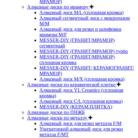
МРАМОР)
Алмазные диски по мрамору
Алмазный диск M/L (сплошная кромка)
Алмазный сегментный диск с микропазом
M/M
Алмазный диск для резки и шлифовки
мрамора M/F
MESSER-DIY (ГРАНИТ/МРАМОР)
сегментный
MESSER-DIY (ГРАНИТ/МРАМОР) турбо
MESSER-DIY (ГРАНИТ/МРАМОР)
сплошная кромка
MESSER-DIY (ГРАНИТ/ КЕРАМОГРАНИТ/
МРАМОР)
Алмазный диск M/X (сплошная кромка)
Алмазные диски по керамической плитке
Алмазный диск YL Ceramics (сплошная
кромка)
Алмазный диск C/L (сплошная кромка)
MESSER-DIY (КЕРАМ.ПЛИТКА)
Алмазные диски по ПНЖБ
Алмазные диски по металлу
Алмазный диск для резки металла F/M
Ультратонкий алмазный диск для резки
металла F/MT