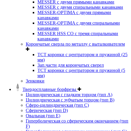
MESSER с двумя прямыми канавками
MESSER с двумя спиральными канавками
MESSER-OPTIMA с двумя прямыми
канавками
MESSER-OPTIMA с двумя спиральными
канавками
MESSER HSS CО с тремя спиральными
канавками
Корончатые сверла по металлу c выталкивателем
ТСТ коронки с центратором и пружиной (25
мм)
Зап.части для корончатых сверел
ТСТ коронки с центратором и пружиной (5
мм)
Зенковки
Твердосплавные борфрезы
Цилиндрическая с гладким торцом (тип А)
Цилиндрическая с зубчатым торцом (тип В)
Сферо-цилиндрическая (тип С)
Сферическая (тип D)
Овальная (тип Е)
Гиперболическая со сферическим окончанием (тип
F)