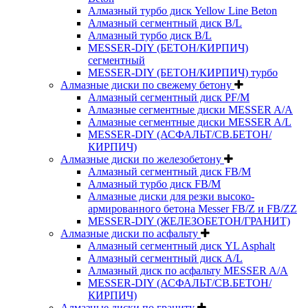
Алмазный турбо диск Yellow Line Beton
Алмазный сегментный диск B/L
Алмазный турбо диск B/L
MESSER-DIY (БЕТОН/КИРПИЧ)
сегментный
MESSER-DIY (БЕТОН/КИРПИЧ) турбо
Алмазные диски по свежему бетону
Алмазный сегментный диск PF/M
Алмазные сегментные диски MESSER A/A
Алмазные сегментные диски MESSER A/L
MESSER-DIY (АСФАЛЬТ/СВ.БЕТОН/
КИРПИЧ)
Алмазные диски по железобетону
Алмазный сегментный диск FB/M
Алмазный турбо диск FB/M
Алмазные диски для резки высоко-
армированного бетона Messer FB/Z и FB/ZZ
MESSER-DIY (ЖЕЛЕЗОБЕТОН/ГРАНИТ)
Алмазные диски по асфальту
Алмазный сегментный диск YL Asphalt
Алмазный сегментный диск A/L
Алмазный диск по асфальту MESSER A/A
MESSER-DIY (АСФАЛЬТ/СВ.БЕТОН/
КИРПИЧ)
Алмазные диски по граниту