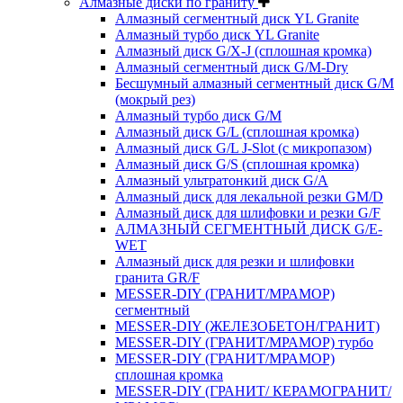
Алмазные диски по граниту
Алмазный сегментный диск YL Granite
Алмазный турбо диск YL Granite
Алмазный диск G/X-J (сплошная кромка)
Алмазный сегментный диск G/M-Dry
Бесшумный алмазный сегментный диск G/M
(мокрый рез)
Алмазный турбо диск G/M
Алмазный диск G/L (сплошная кромка)
Алмазный диск G/L J-Slot (с микропазом)
Алмазный диск G/S (сплошная кромка)
Алмазный ультратонкий диск G/A
Алмазный диск для лекальной резки GM/D
Алмазный диск для шлифовки и резки G/F
АЛМАЗНЫЙ СЕГМЕНТНЫЙ ДИСК G/E-
WET
Алмазный диск для резки и шлифовки
гранита GR/F
MESSER-DIY (ГРАНИТ/МРАМОР)
сегментный
MESSER-DIY (ЖЕЛЕЗОБЕТОН/ГРАНИТ)
MESSER-DIY (ГРАНИТ/МРАМОР) турбо
MESSER-DIY (ГРАНИТ/МРАМОР)
сплошная кромка
MESSER-DIY (ГРАНИТ/ КЕРАМОГРАНИТ/