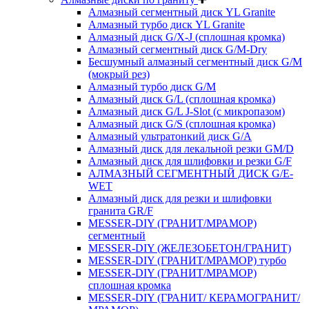
Алмазный сегментный диск YL Granite
Алмазный турбо диск YL Granite
Алмазный диск G/X-J (сплошная кромка)
Алмазный сегментный диск G/M-Dry
Бесшумный алмазный сегментный диск G/M
(мокрый рез)
Алмазный турбо диск G/M
Алмазный диск G/L (сплошная кромка)
Алмазный диск G/L J-Slot (с микропазом)
Алмазный диск G/S (сплошная кромка)
Алмазный ультратонкий диск G/A
Алмазный диск для лекальной резки GM/D
Алмазный диск для шлифовки и резки G/F
АЛМАЗНЫЙ СЕГМЕНТНЫЙ ДИСК G/E-
WET
Алмазный диск для резки и шлифовки
гранита GR/F
MESSER-DIY (ГРАНИТ/МРАМОР)
сегментный
MESSER-DIY (ЖЕЛЕЗОБЕТОН/ГРАНИТ)
MESSER-DIY (ГРАНИТ/МРАМОР) турбо
MESSER-DIY (ГРАНИТ/МРАМОР)
сплошная кромка
MESSER-DIY (ГРАНИТ/ КЕРАМОГРАНИТ/