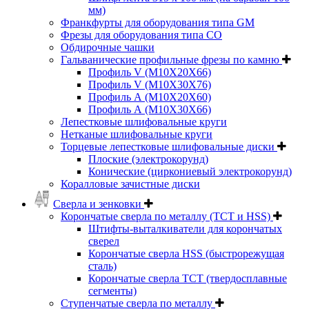
мм)
Франкфурты для оборудования типа GM
Фрезы для оборудования типа СО
Обдирочные чашки
Гальванические профильные фрезы по камню
Профиль V (M10X20X66)
Профиль V (M10X30X76)
Профиль А (М10Х20Х60)
Профиль А (М10Х30Х66)
Лепестковые шлифовальные круги
Нетканые шлифовальные круги
Торцевые лепестковые шлифовальные диски
Плоские (электрокорунд)
Конические (циркониевый электрокорунд)
Коралловые зачистные диски
Сверла и зенковки
Корончатые сверла по металлу (TCT и HSS)
Штифты-выталкиватели для корончатых
сверел
Корончатые сверла HSS (быстрорежущая
сталь)
Корончатые сверла TCT (твердосплавные
сегменты)
Ступенчатые сверла по металлу