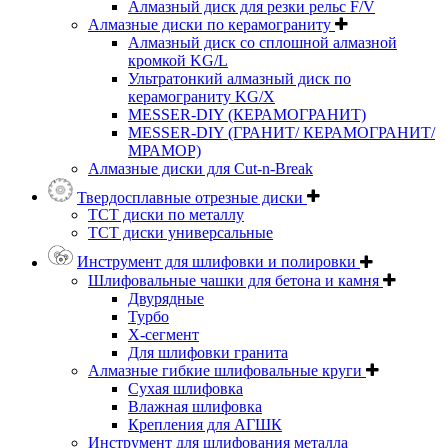
Алмазный диск для резки рельс F/V
Алмазные диски по керамограниту
Алмазный диск со сплошной алмазной
кромкой KG/L
Ультратонкий алмазный диск по
керамограниту KG/X
MESSER-DIY (КЕРАМОГРАНИТ)
MESSER-DIY (ГРАНИТ/ КЕРАМОГРАНИТ/
МРАМОР)
Алмазные диски для Cut-n-Break
Твердосплавные отрезные диски
ТСТ диски по металлу
ТСТ диски универсальные
Инструмент для шлифовки и полировки
Шлифовальные чашки для бетона и камня
Двурядные
Турбо
Х-сегмент
Для шлифовки гранита
Алмазные гибкие шлифовальные круги
Cухая шлифовка
Влажная шлифовка
Крепления для АГШК
Инструмент для шлифования металла