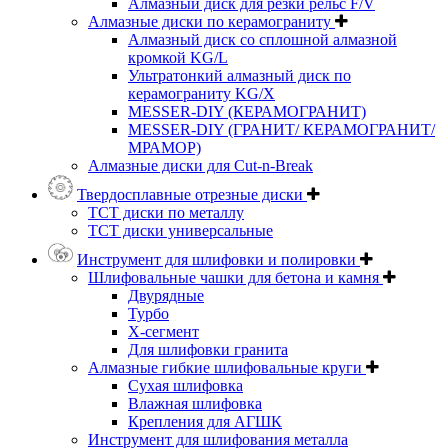
Алмазный диск для резки рельс F/V
Алмазные диски по керамограниту
Алмазный диск со сплошной алмазной
кромкой KG/L
Ультратонкий алмазный диск по
керамограниту KG/X
MESSER-DIY (КЕРАМОГРАНИТ)
MESSER-DIY (ГРАНИТ/ КЕРАМОГРАНИТ/
МРАМОР)
Алмазные диски для Cut-n-Break
Твердосплавные отрезные диски
ТСТ диски по металлу
ТСТ диски универсальные
Инструмент для шлифовки и полировки
Шлифовальные чашки для бетона и камня
Двурядные
Турбо
Х-сегмент
Для шлифовки гранита
Алмазные гибкие шлифовальные круги
Cухая шлифовка
Влажная шлифовка
Крепления для АГШК
Инструмент для шлифования металла