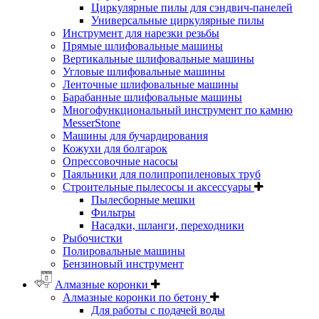
Циркулярные пилы для сэндвич-панелей
Универсальные циркулярные пилы
Инструмент для нарезки резьбы
Прямые шлифовальные машины
Вертикальные шлифовальные машины
Угловые шлифовальные машины
Ленточные шлифовальные машины
Барабанные шлифовальные машины
Многофункциональный инструмент по камню
MesserStone
Машины для бучардирования
Кожухи для болгарок
Опрессовочные насосы
Паяльники для полипропиленовых труб
Строительные пылесосы и аксессуары
Пылесборные мешки
Фильтры
Насадки, шланги, переходники
Рыбочистки
Полировальные машины
Бензиновый инструмент
Алмазные коронки
Алмазные коронки по бетону
Для работы с подачей воды