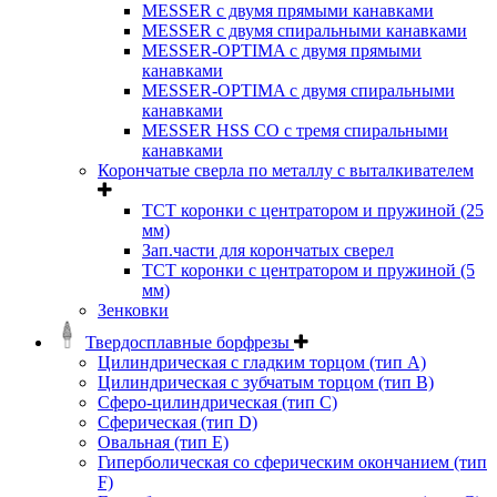
MESSER с двумя прямыми канавками
MESSER с двумя спиральными канавками
MESSER-OPTIMA с двумя прямыми
канавками
MESSER-OPTIMA с двумя спиральными
канавками
MESSER HSS CО с тремя спиральными
канавками
Корончатые сверла по металлу c выталкивателем
ТСТ коронки с центратором и пружиной (25
мм)
Зап.части для корончатых сверел
ТСТ коронки с центратором и пружиной (5
мм)
Зенковки
Твердосплавные борфрезы
Цилиндрическая с гладким торцом (тип А)
Цилиндрическая с зубчатым торцом (тип В)
Сферо-цилиндрическая (тип С)
Сферическая (тип D)
Овальная (тип Е)
Гиперболическая со сферическим окончанием (тип
F)