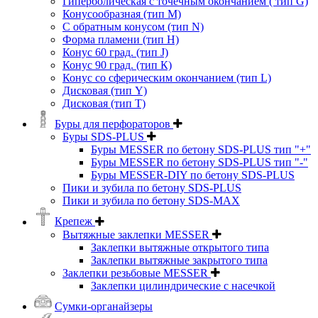
Гиперболическая с точечным окончанием ( тип G)
Конусообразная (тип М)
C обратным конусом (тип N)
Форма пламени (тип H)
Конус 60 град. (тип J)
Конус 90 град. (тип К)
Конус со сферическим окончанием (тип L)
Дисковая (тип Y)
Дисковая (тип Т)
Буры для перфораторов
Буры SDS-PLUS
Буры MESSER по бетону SDS-PLUS тип "+"
Буры MESSER по бетону SDS-PLUS тип "-"
Буры MESSER-DIY по бетону SDS-PLUS
Пики и зубила по бетону SDS-PLUS
Пики и зубила по бетону SDS-MAX
Крепеж
Вытяжные заклепки MESSER
Заклепки вытяжные открытого типа
Заклепки вытяжные закрытого типа
Заклепки резьбовые MESSER
Заклепки цилиндрические с насечкой
Сумки-органайзеры