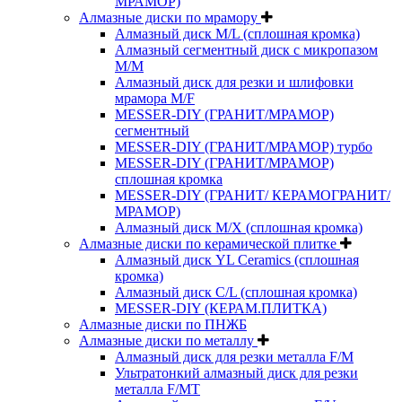
МРАМОР)
Алмазные диски по мрамору
Алмазный диск M/L (сплошная кромка)
Алмазный сегментный диск с микропазом
M/M
Алмазный диск для резки и шлифовки
мрамора M/F
MESSER-DIY (ГРАНИТ/МРАМОР)
сегментный
MESSER-DIY (ГРАНИТ/МРАМОР) турбо
MESSER-DIY (ГРАНИТ/МРАМОР)
сплошная кромка
MESSER-DIY (ГРАНИТ/ КЕРАМОГРАНИТ/
МРАМОР)
Алмазный диск M/X (сплошная кромка)
Алмазные диски по керамической плитке
Алмазный диск YL Ceramics (сплошная
кромка)
Алмазный диск C/L (сплошная кромка)
MESSER-DIY (КЕРАМ.ПЛИТКА)
Алмазные диски по ПНЖБ
Алмазные диски по металлу
Алмазный диск для резки металла F/M
Ультратонкий алмазный диск для резки
металла F/MT