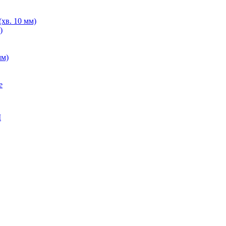
хв. 10 мм)
)
мм)
е
M