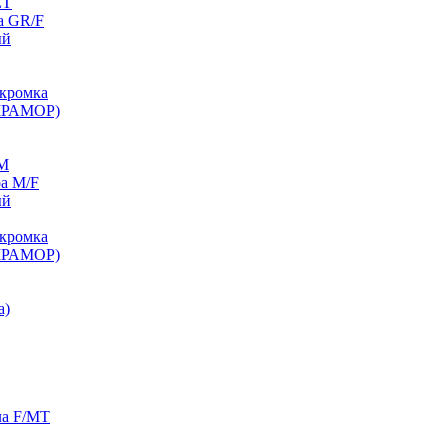
ET
а GR/F
ый
кромка
МРАМОР)
/M
а M/F
ый
кромка
МРАМОР)
а)
ла F/MT