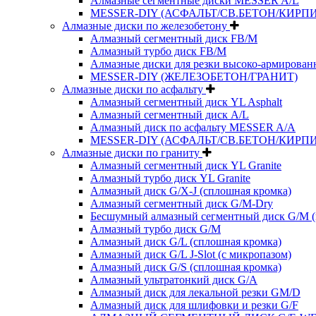
Алмазные сегментные диски MESSER A/L
MESSER-DIY (АСФАЛЬТ/СВ.БЕТОН/КИРПИ
Алмазные диски по железобетону
Алмазный сегментный диск FB/M
Алмазный турбо диск FB/M
Алмазные диски для резки высоко-армированн
MESSER-DIY (ЖЕЛЕЗОБЕТОН/ГРАНИТ)
Алмазные диски по асфальту
Алмазный сегментный диск YL Asphalt
Алмазный сегментный диск A/L
Алмазный диск по асфальту MESSER A/A
MESSER-DIY (АСФАЛЬТ/СВ.БЕТОН/КИРПИ
Алмазные диски по граниту
Алмазный сегментный диск YL Granite
Алмазный турбо диск YL Granite
Алмазный диск G/X-J (сплошная кромка)
Алмазный сегментный диск G/M-Dry
Бесшумный алмазный сегментный диск G/M (
Алмазный турбо диск G/M
Алмазный диск G/L (сплошная кромка)
Алмазный диск G/L J-Slot (с микропазом)
Алмазный диск G/S (сплошная кромка)
Алмазный ультратонкий диск G/A
Алмазный диск для лекальной резки GM/D
Алмазный диск для шлифовки и резки G/F