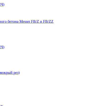
Ч)
ого бетона Messer FB/Z и FB/ZZ
Ч)
мокрый рез)