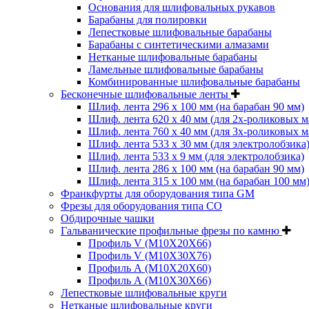
Основания для шлифовальных рукавов
Барабаны для полировки
Лепестковые шлифовальные барабаны
Барабаны с синтетическими алмазами
Нетканые шлифовальные барабаны
Ламельные шлифовальные барабаны
Комбинированные шлифовальные барабаны
Бесконечные шлифовальные ленты
Шлиф. лента 296 х 100 мм (на барабан 90 мм)
Шлиф. лента 620 х 40 мм (для 2х-роликовых 
Шлиф. лента 760 х 40 мм (для 3х-роликовых 
Шлиф. лента 533 х 30 мм (для электролобзика
Шлиф. лента 533 х 9 мм (для электролобзика)
Шлиф. лента 286 х 100 мм (на барабан 90 мм)
Шлиф. лента 315 х 100 мм (на барабан 100 мм
Франкфурты для оборудования типа GM
Фрезы для оборудования типа СО
Обдирочные чашки
Гальванические профильные фрезы по камню
Профиль V (M10X20X66)
Профиль V (M10X30X76)
Профиль А (М10Х20Х60)
Профиль А (М10Х30Х66)
Лепестковые шлифовальные круги
Нетканые шлифовальные круги