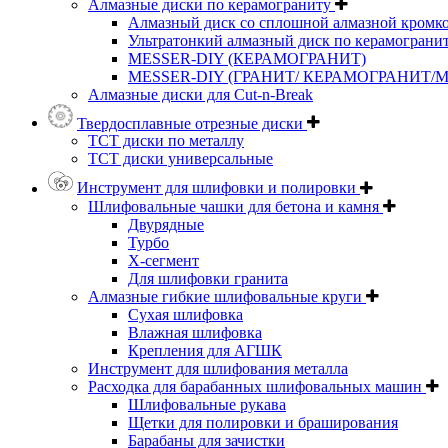
Алмазные диски по керамограниту
Алмазный диск со сплошной алмазной кромк
Ультратонкий алмазный диск по керамограни
MESSER-DIY (КЕРАМОГРАНИТ)
MESSER-DIY (ГРАНИТ/ КЕРАМОГРАНИТ/
Алмазные диски для Cut-n-Break
Твердосплавные отрезные диски
ТСТ диски по металлу
ТСТ диски универсальные
Инструмент для шлифовки и полировки
Шлифовальные чашки для бетона и камня
Двурядные
Турбо
Х-сегмент
Для шлифовки гранита
Алмазные гибкие шлифовальные круги
Cухая шлифовка
Влажная шлифовка
Крепления для АГШК
Инструмент для шлифования металла
Расходка для барабанных шлифовальных машин
Шлифовальные рукава
Щетки для полировки и браширования
Барабаны для зачистки