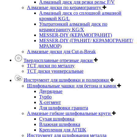
Алмазный диск для резки рельс F/V
Алмазные диски по керамограниту
Алмазный диск со сплошной алмазной
кромкой KG/L
Ультратонкий алмазный диск по
керамограниту KG/X
MESSER-DIY (КЕРАМОГРАНИТ)
MESSER-DIY (ГРАНИТ/ КЕРАМОГРАНИТ/
МРАМОР)
Алмазные диски для Cut-n-Break
Твердосплавные отрезные диски
ТСТ диски по металлу
ТСТ диски универсальные
Инструмент для шлифовки и полировки
Шлифовальные чашки для бетона и камня
Двурядные
Турбо
Х-сегмент
Для шлифовки гранита
Алмазные гибкие шлифовальные круги
Cухая шлифовка
Влажная шлифовка
Крепления для АГШК
Инструмент для шлифования металла