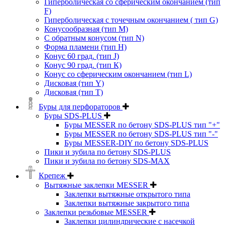
Гиперболическая со сферическим окончанием (тип
F)
Гиперболическая с точечным окончанием ( тип G)
Конусообразная (тип М)
C обратным конусом (тип N)
Форма пламени (тип H)
Конус 60 град. (тип J)
Конус 90 град. (тип К)
Конус со сферическим окончанием (тип L)
Дисковая (тип Y)
Дисковая (тип Т)
Буры для перфораторов
Буры SDS-PLUS
Буры MESSER по бетону SDS-PLUS тип "+"
Буры MESSER по бетону SDS-PLUS тип "-"
Буры MESSER-DIY по бетону SDS-PLUS
Пики и зубила по бетону SDS-PLUS
Пики и зубила по бетону SDS-MAX
Крепеж
Вытяжные заклепки MESSER
Заклепки вытяжные открытого типа
Заклепки вытяжные закрытого типа
Заклепки резьбовые MESSER
Заклепки цилиндрические с насечкой