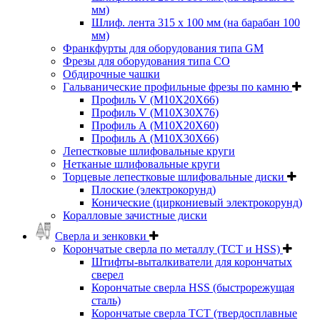
мм)
Шлиф. лента 315 х 100 мм (на барабан 100
мм)
Франкфурты для оборудования типа GM
Фрезы для оборудования типа СО
Обдирочные чашки
Гальванические профильные фрезы по камню
Профиль V (M10X20X66)
Профиль V (M10X30X76)
Профиль А (М10Х20Х60)
Профиль А (М10Х30Х66)
Лепестковые шлифовальные круги
Нетканые шлифовальные круги
Торцевые лепестковые шлифовальные диски
Плоские (электрокорунд)
Конические (циркониевый электрокорунд)
Коралловые зачистные диски
Сверла и зенковки
Корончатые сверла по металлу (TCT и HSS)
Штифты-выталкиватели для корончатых
сверел
Корончатые сверла HSS (быстрорежущая
сталь)
Корончатые сверла TCT (твердосплавные