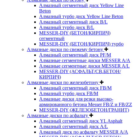
Алмазный сегментный диск Yellow Line
Beton
Алмазный турбо диск Yellow Line Beton
Алмазный сегментный диск B/L
Алмазный турбо диск B/L
MESSER-DIY (БЕТОН/КИРПИЧ)
сегментный
MESSER-DIY (БЕТОН/КИРПИЧ) турбо
Алмазные диски по свежему бетону
Алмазный сегментный диск PF/M
Алмазные сегментные диски MESSER A/A
Алмазные сегментные диски MESSER A/L
MESSER-DIY (АСФАЛЬТ/СВ.БЕТОН/
КИРПИЧ)
Алмазные диски по железобетону
Алмазный сегментный диск FB/M
Алмазный турбо диск FB/M
Алмазные диски для резки высоко-
армированного бетона Messer FB/Z и FB/ZZ
MESSER-DIY (ЖЕЛЕЗОБЕТОН/ГРАНИТ)
Алмазные диски по асфальту
Алмазный сегментный диск YL Asphalt
Алмазный сегментный диск A/L
Алмазный диск по асфальту MESSER A/A