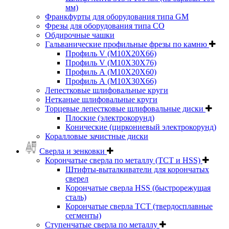
мм)
Франкфурты для оборудования типа GM
Фрезы для оборудования типа СО
Обдирочные чашки
Гальванические профильные фрезы по камню
Профиль V (M10X20X66)
Профиль V (M10X30X76)
Профиль А (М10Х20Х60)
Профиль А (М10Х30Х66)
Лепестковые шлифовальные круги
Нетканые шлифовальные круги
Торцевые лепестковые шлифовальные диски
Плоские (электрокорунд)
Конические (циркониевый электрокорунд)
Коралловые зачистные диски
Сверла и зенковки
Корончатые сверла по металлу (TCT и HSS)
Штифты-выталкиватели для корончатых
сверел
Корончатые сверла HSS (быстрорежущая
сталь)
Корончатые сверла TCT (твердосплавные
сегменты)
Ступенчатые сверла по металлу