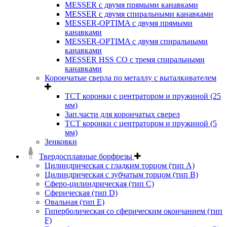
MESSER с двумя прямыми канавками
MESSER с двумя спиральными канавками
MESSER-OPTIMA с двумя прямыми
канавками
MESSER-OPTIMA с двумя спиральными
канавками
MESSER HSS CО с тремя спиральными
канавками
Корончатые сверла по металлу c выталкивателем
ТСТ коронки с центратором и пружиной (25
мм)
Зап.части для корончатых сверел
ТСТ коронки с центратором и пружиной (5
мм)
Зенковки
Твердосплавные борфрезы
Цилиндрическая с гладким торцом (тип А)
Цилиндрическая с зубчатым торцом (тип В)
Сферо-цилиндрическая (тип С)
Сферическая (тип D)
Овальная (тип Е)
Гиперболическая со сферическим окончанием (тип
F)