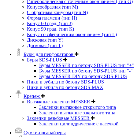
Гиперболическая с точечным окончанием ( тип G)
Конусообразная (тип М)
C обратным конусом (тип N)
Форма пламени (тип H)
Конус 60 град. (тип J)
Конус 90 град. (тип К)
Конус со сферическим окончанием (тип L)
Дисковая (тип Y)
Дисковая (тип Т)
Буры для перфораторов
Буры SDS-PLUS
Буры MESSER по бетону SDS-PLUS тип "+"
Буры MESSER по бетону SDS-PLUS тип "-"
Буры MESSER-DIY по бетону SDS-PLUS
Пики и зубила по бетону SDS-PLUS
Пики и зубила по бетону SDS-MAX
Крепеж
Вытяжные заклепки MESSER
Заклепки вытяжные открытого типа
Заклепки вытяжные закрытого типа
Заклепки резьбовые MESSER
Заклепки цилиндрические с насечкой
Сумки-органайзеры