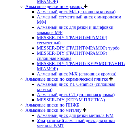
МРАМОР)
Алмазные диски по мрамору
Алмазный диск M/L (сплошная кромка)
Алмазный сегментный диск с микропазом
M/M
Алмазный диск для резки и шлифовки
мрамора M/F
MESSER-DIY (ГРАНИТ/МРАМОР)
сегментный
MESSER-DIY (ГРАНИТ/МРАМОР) турбо
MESSER-DIY (ГРАНИТ/МРАМОР)
сплошная кромка
MESSER-DIY (ГРАНИТ/ КЕРАМОГРАНИТ/
МРАМОР)
Алмазный диск M/X (сплошная кромка)
Алмазные диски по керамической плитке
Алмазный диск YL Ceramics (сплошная
кромка)
Алмазный диск C/L (сплошная кромка)
MESSER-DIY (КЕРАМ.ПЛИТКА)
Алмазные диски по ПНЖБ
Алмазные диски по металлу
Алмазный диск для резки металла F/M
Ультратонкий алмазный диск для резки
металла F/MT