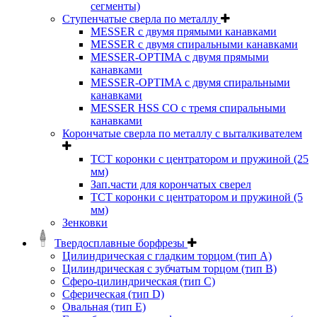
сегменты)
Ступенчатые сверла по металлу
MESSER с двумя прямыми канавками
MESSER с двумя спиральными канавками
MESSER-OPTIMA с двумя прямыми
канавками
MESSER-OPTIMA с двумя спиральными
канавками
MESSER HSS CО с тремя спиральными
канавками
Корончатые сверла по металлу c выталкивателем
ТСТ коронки с центратором и пружиной (25
мм)
Зап.части для корончатых сверел
ТСТ коронки с центратором и пружиной (5
мм)
Зенковки
Твердосплавные борфрезы
Цилиндрическая с гладким торцом (тип А)
Цилиндрическая с зубчатым торцом (тип В)
Сферо-цилиндрическая (тип С)
Сферическая (тип D)
Овальная (тип Е)