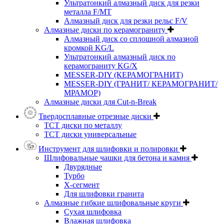
Ультратонкий алмазный диск для резки
металла F/MT
Алмазный диск для резки рельс F/V
Алмазные диски по керамограниту
Алмазный диск со сплошной алмазной
кромкой KG/L
Ультратонкий алмазный диск по
керамограниту KG/X
MESSER-DIY (КЕРАМОГРАНИТ)
MESSER-DIY (ГРАНИТ/ КЕРАМОГРАНИТ/
МРАМОР)
Алмазные диски для Cut-n-Break
Твердосплавные отрезные диски
ТСТ диски по металлу
ТСТ диски универсальные
Инструмент для шлифовки и полировки
Шлифовальные чашки для бетона и камня
Двурядные
Турбо
Х-сегмент
Для шлифовки гранита
Алмазные гибкие шлифовальные круги
Cухая шлифовка
Влажная шлифовка