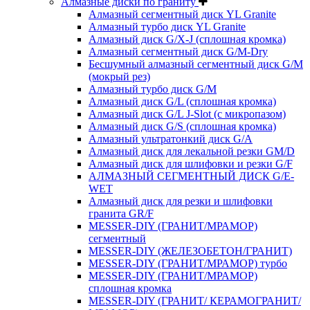
Алмазные диски по граниту
Алмазный сегментный диск YL Granite
Алмазный турбо диск YL Granite
Алмазный диск G/X-J (сплошная кромка)
Алмазный сегментный диск G/M-Dry
Бесшумный алмазный сегментный диск G/M
(мокрый рез)
Алмазный турбо диск G/M
Алмазный диск G/L (сплошная кромка)
Алмазный диск G/L J-Slot (с микропазом)
Алмазный диск G/S (сплошная кромка)
Алмазный ультратонкий диск G/A
Алмазный диск для лекальной резки GM/D
Алмазный диск для шлифовки и резки G/F
АЛМАЗНЫЙ СЕГМЕНТНЫЙ ДИСК G/E-
WET
Алмазный диск для резки и шлифовки
гранита GR/F
MESSER-DIY (ГРАНИТ/МРАМОР)
сегментный
MESSER-DIY (ЖЕЛЕЗОБЕТОН/ГРАНИТ)
MESSER-DIY (ГРАНИТ/МРАМОР) турбо
MESSER-DIY (ГРАНИТ/МРАМОР)
сплошная кромка
MESSER-DIY (ГРАНИТ/ КЕРАМОГРАНИТ/