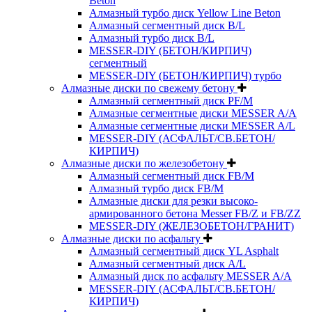
Beton
Алмазный турбо диск Yellow Line Beton
Алмазный сегментный диск B/L
Алмазный турбо диск B/L
MESSER-DIY (БЕТОН/КИРПИЧ)
сегментный
MESSER-DIY (БЕТОН/КИРПИЧ) турбо
Алмазные диски по свежему бетону
Алмазный сегментный диск PF/M
Алмазные сегментные диски MESSER A/A
Алмазные сегментные диски MESSER A/L
MESSER-DIY (АСФАЛЬТ/СВ.БЕТОН/
КИРПИЧ)
Алмазные диски по железобетону
Алмазный сегментный диск FB/M
Алмазный турбо диск FB/M
Алмазные диски для резки высоко-
армированного бетона Messer FB/Z и FB/ZZ
MESSER-DIY (ЖЕЛЕЗОБЕТОН/ГРАНИТ)
Алмазные диски по асфальту
Алмазный сегментный диск YL Asphalt
Алмазный сегментный диск A/L
Алмазный диск по асфальту MESSER A/A
MESSER-DIY (АСФАЛЬТ/СВ.БЕТОН/
КИРПИЧ)