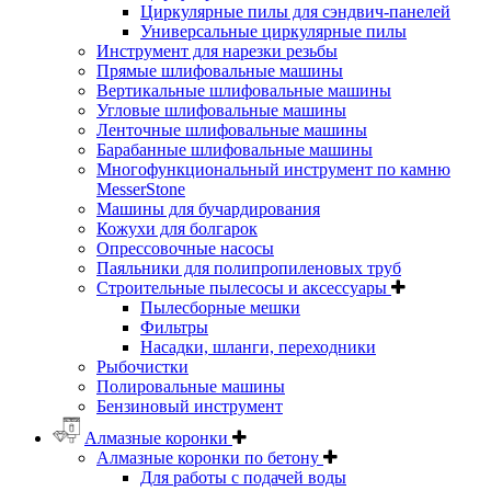
Циркулярные пилы для сэндвич-панелей
Универсальные циркулярные пилы
Инструмент для нарезки резьбы
Прямые шлифовальные машины
Вертикальные шлифовальные машины
Угловые шлифовальные машины
Ленточные шлифовальные машины
Барабанные шлифовальные машины
Многофункциональный инструмент по камню
MesserStone
Машины для бучардирования
Кожухи для болгарок
Опрессовочные насосы
Паяльники для полипропиленовых труб
Строительные пылесосы и аксессуары
Пылесборные мешки
Фильтры
Насадки, шланги, переходники
Рыбочистки
Полировальные машины
Бензиновый инструмент
Алмазные коронки
Алмазные коронки по бетону
Для работы с подачей воды