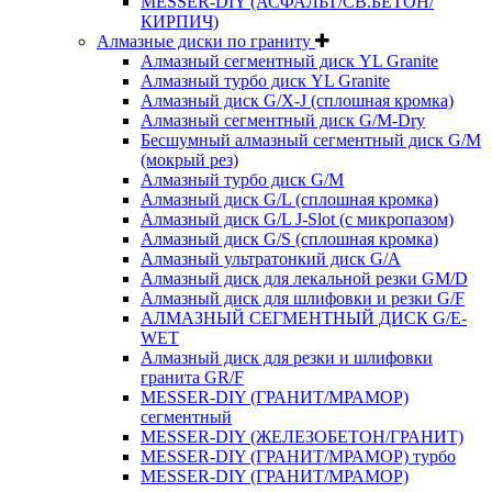
MESSER-DIY (АСФАЛЬТ/СВ.БЕТОН/
КИРПИЧ)
Алмазные диски по граниту
Алмазный сегментный диск YL Granite
Алмазный турбо диск YL Granite
Алмазный диск G/X-J (сплошная кромка)
Алмазный сегментный диск G/M-Dry
Бесшумный алмазный сегментный диск G/M
(мокрый рез)
Алмазный турбо диск G/M
Алмазный диск G/L (сплошная кромка)
Алмазный диск G/L J-Slot (с микропазом)
Алмазный диск G/S (сплошная кромка)
Алмазный ультратонкий диск G/A
Алмазный диск для лекальной резки GM/D
Алмазный диск для шлифовки и резки G/F
АЛМАЗНЫЙ СЕГМЕНТНЫЙ ДИСК G/E-
WET
Алмазный диск для резки и шлифовки
гранита GR/F
MESSER-DIY (ГРАНИТ/МРАМОР)
сегментный
MESSER-DIY (ЖЕЛЕЗОБЕТОН/ГРАНИТ)
MESSER-DIY (ГРАНИТ/МРАМОР) турбо
MESSER-DIY (ГРАНИТ/МРАМОР)