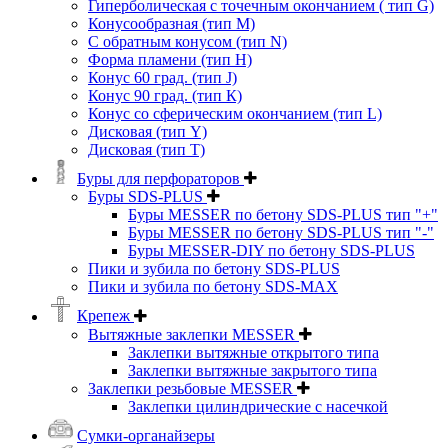
Гиперболическая с точечным окончанием ( тип G)
Конусообразная (тип М)
C обратным конусом (тип N)
Форма пламени (тип H)
Конус 60 град. (тип J)
Конус 90 град. (тип К)
Конус со сферическим окончанием (тип L)
Дисковая (тип Y)
Дисковая (тип Т)
Буры для перфораторов
Буры SDS-PLUS
Буры MESSER по бетону SDS-PLUS тип "+"
Буры MESSER по бетону SDS-PLUS тип "-"
Буры MESSER-DIY по бетону SDS-PLUS
Пики и зубила по бетону SDS-PLUS
Пики и зубила по бетону SDS-MAX
Крепеж
Вытяжные заклепки MESSER
Заклепки вытяжные открытого типа
Заклепки вытяжные закрытого типа
Заклепки резьбовые MESSER
Заклепки цилиндрические с насечкой
Сумки-органайзеры