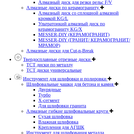
Алмазный диск для резки рельс F/V
Алмазные диски по керамограниту
Алмазный диск со сплошной алмазной
кромкой KG/L
Ультратонкий алмазный диск по
керамограниту KG/X
MESSER-DIY (КЕРАМОГРАНИТ)
MESSER-DIY (ГРАНИТ/ КЕРАМОГРАНИТ/
МРАМОР)
Алмазные диски для Cut-n-Break
Твердосплавные отрезные диски
ТСТ диски по металлу
ТСТ диски универсальные
Инструмент для шлифовки и полировки
Шлифовальные чашки для бетона и камня
Двурядные
Турбо
Х-сегмент
Для шлифовки гранита
Алмазные гибкие шлифовальные круги
Cухая шлифовка
Влажная шлифовка
Крепления для АГШК
Инструмент для шлифования металла