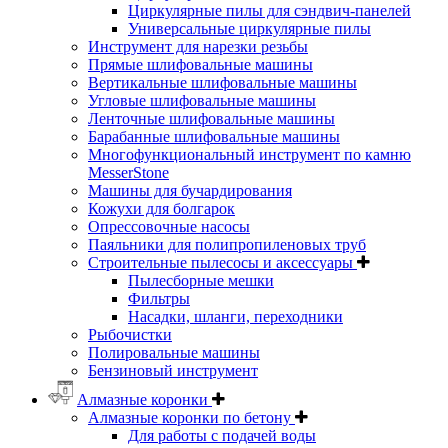
Циркулярные пилы для сэндвич-панелей
Универсальные циркулярные пилы
Инструмент для нарезки резьбы
Прямые шлифовальные машины
Вертикальные шлифовальные машины
Угловые шлифовальные машины
Ленточные шлифовальные машины
Барабанные шлифовальные машины
Многофункциональный инструмент по камню
MesserStone
Машины для бучардирования
Кожухи для болгарок
Опрессовочные насосы
Паяльники для полипропиленовых труб
Строительные пылесосы и аксессуары
Пылесборные мешки
Фильтры
Насадки, шланги, переходники
Рыбочистки
Полировальные машины
Бензиновый инструмент
Алмазные коронки
Алмазные коронки по бетону
Для работы с подачей воды