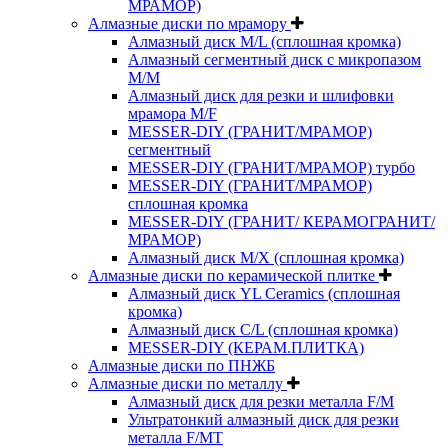
МРАМОР)
Алмазные диски по мрамору
Алмазный диск M/L (сплошная кромка)
Алмазный сегментный диск с микропазом
M/M
Алмазный диск для резки и шлифовки
мрамора M/F
MESSER-DIY (ГРАНИТ/МРАМОР)
сегментный
MESSER-DIY (ГРАНИТ/МРАМОР) турбо
MESSER-DIY (ГРАНИТ/МРАМОР)
сплошная кромка
MESSER-DIY (ГРАНИТ/ КЕРАМОГРАНИТ/
МРАМОР)
Алмазный диск M/X (сплошная кромка)
Алмазные диски по керамической плитке
Алмазный диск YL Ceramics (сплошная
кромка)
Алмазный диск C/L (сплошная кромка)
MESSER-DIY (КЕРАМ.ПЛИТКА)
Алмазные диски по ПНЖБ
Алмазные диски по металлу
Алмазный диск для резки металла F/M
Ультратонкий алмазный диск для резки
металла F/MT