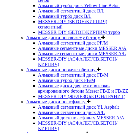
Beton
Алмазный турбо диск Yellow Line Beton
Алмазный сегментный диск B/L
Алмазный турбо диск B/L
MESSER-DIY (БЕТОН/КИРПИЧ)
сегментный
MESSER-DIY (БЕТОН/КИРПИЧ) турбо
Алмазные диски по свежему бетону
Алмазный сегментный диск PF/M
Алмазные сегментные диски MESSER A/A
Алмазные сегментные диски MESSER A/L
MESSER-DIY (АСФАЛЬТ/СВ.БЕТОН/
КИРПИЧ)
Алмазные диски по железобетону
Алмазный сегментный диск FB/M
Алмазный турбо диск FB/M
Алмазные диски для резки высоко-
армированного бетона Messer FB/Z и FB/ZZ
MESSER-DIY (ЖЕЛЕЗОБЕТОН/ГРАНИТ)
Алмазные диски по асфальту
Алмазный сегментный диск YL Asphalt
Алмазный сегментный диск A/L
Алмазный диск по асфальту MESSER A/A
MESSER-DIY (АСФАЛЬТ/СВ.БЕТОН/
КИРПИЧ)