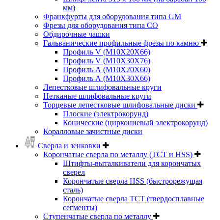
мм)
Франкфурты для оборудования типа GM
Фрезы для оборудования типа СО
Обдирочные чашки
Гальванические профильные фрезы по камню
Профиль V (M10X20X66)
Профиль V (M10X30X76)
Профиль А (М10Х20Х60)
Профиль А (М10Х30Х66)
Лепестковые шлифовальные круги
Нетканые шлифовальные круги
Торцевые лепестковые шлифовальные диски
Плоские (электрокорунд)
Конические (циркониевый электрокорунд)
Коралловые зачистные диски
Сверла и зенковки
Корончатые сверла по металлу (TCT и HSS)
Штифты-выталкиватели для корончатых
сверел
Корончатые сверла HSS (быстрорежущая
сталь)
Корончатые сверла TCT (твердосплавные
сегменты)
Ступенчатые сверла по металлу