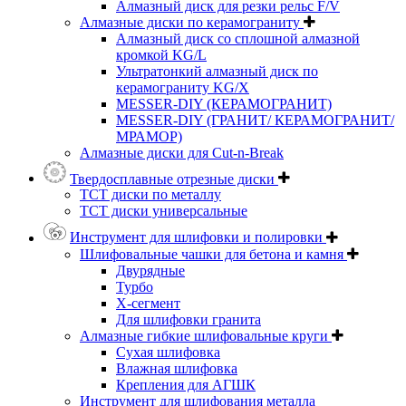
Алмазный диск для резки рельс F/V
Алмазные диски по керамограниту
Алмазный диск со сплошной алмазной
кромкой KG/L
Ультратонкий алмазный диск по
керамограниту KG/X
MESSER-DIY (КЕРАМОГРАНИТ)
MESSER-DIY (ГРАНИТ/ КЕРАМОГРАНИТ/
МРАМОР)
Алмазные диски для Cut-n-Break
Твердосплавные отрезные диски
ТСТ диски по металлу
ТСТ диски универсальные
Инструмент для шлифовки и полировки
Шлифовальные чашки для бетона и камня
Двурядные
Турбо
Х-сегмент
Для шлифовки гранита
Алмазные гибкие шлифовальные круги
Cухая шлифовка
Влажная шлифовка
Крепления для АГШК
Инструмент для шлифования металла