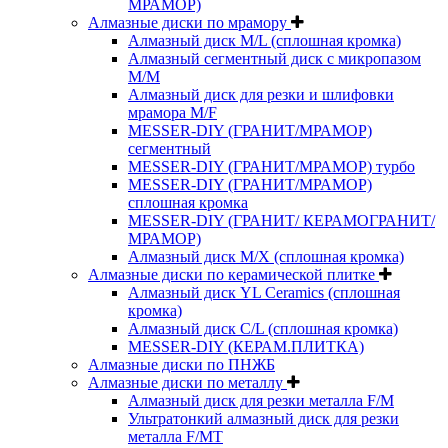
МРАМОР)
Алмазные диски по мрамору
Алмазный диск M/L (сплошная кромка)
Алмазный сегментный диск с микропазом
M/M
Алмазный диск для резки и шлифовки
мрамора M/F
MESSER-DIY (ГРАНИТ/МРАМОР)
сегментный
MESSER-DIY (ГРАНИТ/МРАМОР) турбо
MESSER-DIY (ГРАНИТ/МРАМОР)
сплошная кромка
MESSER-DIY (ГРАНИТ/ КЕРАМОГРАНИТ/
МРАМОР)
Алмазный диск M/X (сплошная кромка)
Алмазные диски по керамической плитке
Алмазный диск YL Ceramics (сплошная
кромка)
Алмазный диск C/L (сплошная кромка)
MESSER-DIY (КЕРАМ.ПЛИТКА)
Алмазные диски по ПНЖБ
Алмазные диски по металлу
Алмазный диск для резки металла F/M
Ультратонкий алмазный диск для резки
металла F/MT