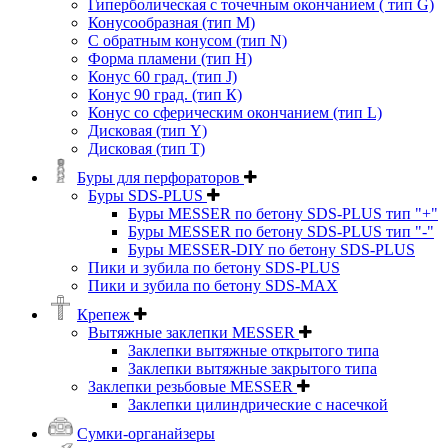
Гиперболическая с точечным окончанием ( тип G)
Конусообразная (тип М)
C обратным конусом (тип N)
Форма пламени (тип H)
Конус 60 град. (тип J)
Конус 90 град. (тип К)
Конус со сферическим окончанием (тип L)
Дисковая (тип Y)
Дисковая (тип Т)
Буры для перфораторов
Буры SDS-PLUS
Буры MESSER по бетону SDS-PLUS тип "+"
Буры MESSER по бетону SDS-PLUS тип "-"
Буры MESSER-DIY по бетону SDS-PLUS
Пики и зубила по бетону SDS-PLUS
Пики и зубила по бетону SDS-MAX
Крепеж
Вытяжные заклепки MESSER
Заклепки вытяжные открытого типа
Заклепки вытяжные закрытого типа
Заклепки резьбовые MESSER
Заклепки цилиндрические с насечкой
Сумки-органайзеры