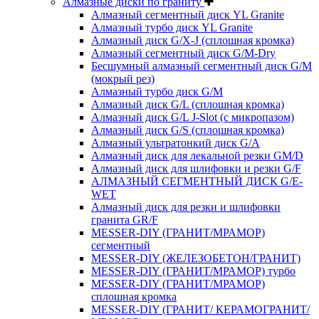
Алмазные диски по граниту
Алмазный сегментный диск YL Granite
Алмазный турбо диск YL Granite
Алмазный диск G/X-J (сплошная кромка)
Алмазный сегментный диск G/M-Dry
Бесшумный алмазный сегментный диск G/M
(мокрый рез)
Алмазный турбо диск G/M
Алмазный диск G/L (сплошная кромка)
Алмазный диск G/L J-Slot (с микропазом)
Алмазный диск G/S (сплошная кромка)
Алмазный ультратонкий диск G/A
Алмазный диск для лекальной резки GM/D
Алмазный диск для шлифовки и резки G/F
АЛМАЗНЫЙ СЕГМЕНТНЫЙ ДИСК G/E-
WET
Алмазный диск для резки и шлифовки
гранита GR/F
MESSER-DIY (ГРАНИТ/МРАМОР)
сегментный
MESSER-DIY (ЖЕЛЕЗОБЕТОН/ГРАНИТ)
MESSER-DIY (ГРАНИТ/МРАМОР) турбо
MESSER-DIY (ГРАНИТ/МРАМОР)
сплошная кромка
MESSER-DIY (ГРАНИТ/ КЕРАМОГРАНИТ/