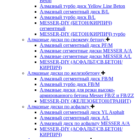
Beton
Алмазный турбо диск Yellow Line Beton
Алмазный сегментный диск B/L
Алмазный турбо диск B/L
MESSER-DIY (БЕТОН/КИРПИЧ)
сегментный
MESSER-DIY (БЕТОН/КИРПИЧ) турбо
Алмазные диски по свежему бетону
Алмазный сегментный диск PF/M
Алмазные сегментные диски MESSER A/A
Алмазные сегментные диски MESSER A/L
MESSER-DIY (АСФАЛЬТ/СВ.БЕТОН/
КИРПИЧ)
Алмазные диски по железобетону
Алмазный сегментный диск FB/M
Алмазный турбо диск FB/M
Алмазные диски для резки высоко-
армированного бетона Messer FB/Z и FB/ZZ
MESSER-DIY (ЖЕЛЕЗОБЕТОН/ГРАНИТ)
Алмазные диски по асфальту
Алмазный сегментный диск YL Asphalt
Алмазный сегментный диск A/L
Алмазный диск по асфальту MESSER A/A
MESSER-DIY (АСФАЛЬТ/СВ.БЕТОН/
КИРПИЧ)