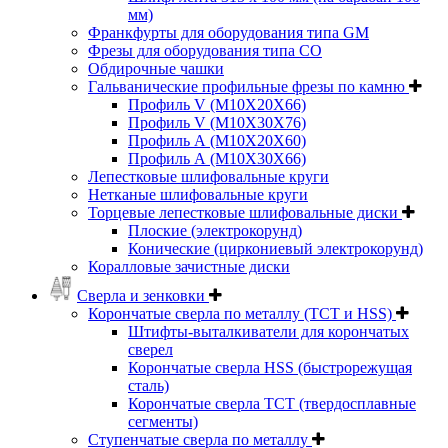
мм)
Франкфурты для оборудования типа GM
Фрезы для оборудования типа СО
Обдирочные чашки
Гальванические профильные фрезы по камню
Профиль V (M10X20X66)
Профиль V (M10X30X76)
Профиль А (М10Х20Х60)
Профиль А (М10Х30Х66)
Лепестковые шлифовальные круги
Нетканые шлифовальные круги
Торцевые лепестковые шлифовальные диски
Плоские (электрокорунд)
Конические (циркониевый электрокорунд)
Коралловые зачистные диски
Сверла и зенковки
Корончатые сверла по металлу (TCT и HSS)
Штифты-выталкиватели для корончатых
сверел
Корончатые сверла HSS (быстрорежущая
сталь)
Корончатые сверла TCT (твердосплавные
сегменты)
Ступенчатые сверла по металлу