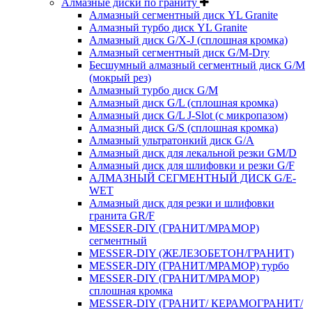
Алмазные диски по граниту
Алмазный сегментный диск YL Granite
Алмазный турбо диск YL Granite
Алмазный диск G/X-J (сплошная кромка)
Алмазный сегментный диск G/M-Dry
Бесшумный алмазный сегментный диск G/M
(мокрый рез)
Алмазный турбо диск G/M
Алмазный диск G/L (сплошная кромка)
Алмазный диск G/L J-Slot (с микропазом)
Алмазный диск G/S (сплошная кромка)
Алмазный ультратонкий диск G/A
Алмазный диск для лекальной резки GM/D
Алмазный диск для шлифовки и резки G/F
АЛМАЗНЫЙ СЕГМЕНТНЫЙ ДИСК G/E-
WET
Алмазный диск для резки и шлифовки
гранита GR/F
MESSER-DIY (ГРАНИТ/МРАМОР)
сегментный
MESSER-DIY (ЖЕЛЕЗОБЕТОН/ГРАНИТ)
MESSER-DIY (ГРАНИТ/МРАМОР) турбо
MESSER-DIY (ГРАНИТ/МРАМОР)
сплошная кромка
MESSER-DIY (ГРАНИТ/ КЕРАМОГРАНИТ/