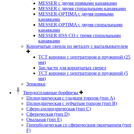
MESSER с двумя прямыми канавками
MESSER с двумя спиральными канавками
MESSER-OPTIMA с двумя прямыми
канавками
MESSER-OPTIMA с двумя спиральными
канавками
MESSER HSS CО с тремя спиральными
канавками
Корончатые сверла по металлу c выталкивателем
ТСТ коронки с центратором и пружиной (25
мм)
Зап.части для корончатых сверел
ТСТ коронки с центратором и пружиной (5
мм)
Зенковки
Твердосплавные борфрезы
Цилиндрическая с гладким торцом (тип А)
Цилиндрическая с зубчатым торцом (тип В)
Сферо-цилиндрическая (тип С)
Сферическая (тип D)
Овальная (тип Е)
Гиперболическая со сферическим окончанием (тип
F)