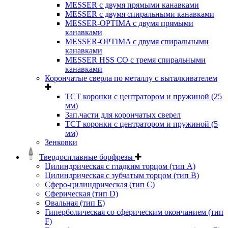
MESSER с двумя прямыми канавками
MESSER с двумя спиральными канавками
MESSER-OPTIMA с двумя прямыми
канавками
MESSER-OPTIMA с двумя спиральными
канавками
MESSER HSS CО с тремя спиральными
канавками
Корончатые сверла по металлу c выталкивателем
ТСТ коронки с центратором и пружиной (25
мм)
Зап.части для корончатых сверел
ТСТ коронки с центратором и пружиной (5
мм)
Зенковки
Твердосплавные борфрезы
Цилиндрическая с гладким торцом (тип А)
Цилиндрическая с зубчатым торцом (тип В)
Сферо-цилиндрическая (тип С)
Сферическая (тип D)
Овальная (тип Е)
Гиперболическая со сферическим окончанием (тип
F)