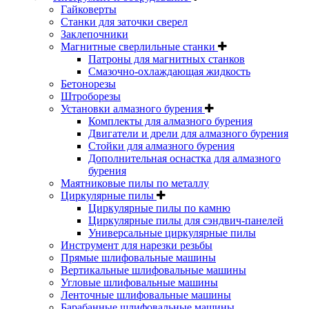
Гайковерты
Станки для заточки сверел
Заклепочники
Магнитные сверлильные станки
Патроны для магнитных станков
Смазочно-охлаждающая жидкость
Бетонорезы
Штроборезы
Установки алмазного бурения
Комплекты для алмазного бурения
Двигатели и дрели для алмазного бурения
Стойки для алмазного бурения
Дополнительная оснастка для алмазного
бурения
Маятниковые пилы по металлу
Циркулярные пилы
Циркулярные пилы по камню
Циркулярные пилы для сэндвич-панелей
Универсальные циркулярные пилы
Инструмент для нарезки резьбы
Прямые шлифовальные машины
Вертикальные шлифовальные машины
Угловые шлифовальные машины
Ленточные шлифовальные машины
Барабанные шлифовальные машины