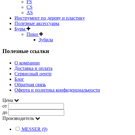
FS
CS
AS
Инструмент по дереву и пластику
Полезные аксессуары
Буры
Пики
Зубила
Полезные ссылки
О компании
Доставка и оплата
Сервисный центр
Блог
Обратная связь
Оферта и политика конфиденциальности
Цена
от
до
Производитель
MESSER (9)