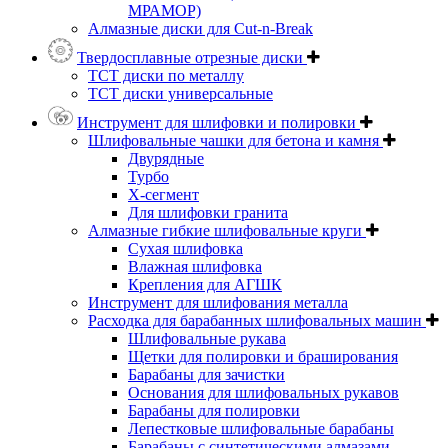
МРАМОР)
Алмазные диски для Cut-n-Break
Твердосплавные отрезные диски
ТСТ диски по металлу
ТСТ диски универсальные
Инструмент для шлифовки и полировки
Шлифовальные чашки для бетона и камня
Двурядные
Турбо
Х-сегмент
Для шлифовки гранита
Алмазные гибкие шлифовальные круги
Cухая шлифовка
Влажная шлифовка
Крепления для АГШК
Инструмент для шлифования металла
Расходка для барабанных шлифовальных машин
Шлифовальные рукава
Щетки для полировки и браширования
Барабаны для зачистки
Основания для шлифовальных рукавов
Барабаны для полировки
Лепестковые шлифовальные барабаны
Барабаны с синтетическими алмазами