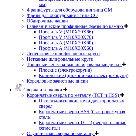
мм)
Франкфурты для оборудования типа GM
Фрезы для оборудования типа СО
Обдирочные чашки
Гальванические профильные фрезы по камню
Профиль V (M10X20X66)
Профиль V (M10X30X76)
Профиль А (М10Х20Х60)
Профиль А (М10Х30Х66)
Лепестковые шлифовальные круги
Нетканые шлифовальные круги
Торцевые лепестковые шлифовальные диски
Плоские (электрокорунд)
Конические (циркониевый электрокорунд)
Коралловые зачистные диски
Сверла и зенковки
Корончатые сверла по металлу (TCT и HSS)
Штифты-выталкиватели для корончатых
сверел
Корончатые сверла HSS (быстрорежущая
сталь)
Корончатые сверла TCT (твердосплавные
сегменты)
Ступенчатые сверла по металлу