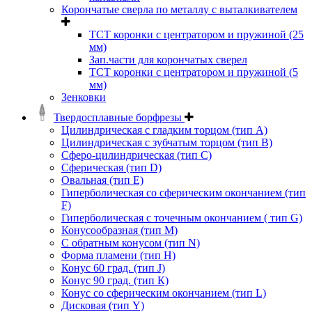
Корончатые сверла по металлу c выталкивателем
ТСТ коронки с центратором и пружиной (25
мм)
Зап.части для корончатых сверел
ТСТ коронки с центратором и пружиной (5
мм)
Зенковки
Твердосплавные борфрезы
Цилиндрическая с гладким торцом (тип А)
Цилиндрическая с зубчатым торцом (тип В)
Сферо-цилиндрическая (тип С)
Сферическая (тип D)
Овальная (тип Е)
Гиперболическая со сферическим окончанием (тип
F)
Гиперболическая с точечным окончанием ( тип G)
Конусообразная (тип М)
C обратным конусом (тип N)
Форма пламени (тип H)
Конус 60 град. (тип J)
Конус 90 град. (тип К)
Конус со сферическим окончанием (тип L)
Дисковая (тип Y)