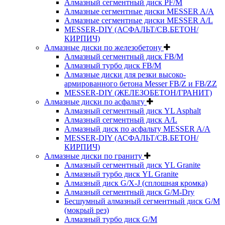
Алмазный сегментный диск PF/M
Алмазные сегментные диски MESSER A/A
Алмазные сегментные диски MESSER A/L
MESSER-DIY (АСФАЛЬТ/СВ.БЕТОН/
КИРПИЧ)
Алмазные диски по железобетону
Алмазный сегментный диск FB/M
Алмазный турбо диск FB/M
Алмазные диски для резки высоко-
армированного бетона Messer FB/Z и FB/ZZ
MESSER-DIY (ЖЕЛЕЗОБЕТОН/ГРАНИТ)
Алмазные диски по асфальту
Алмазный сегментный диск YL Asphalt
Алмазный сегментный диск A/L
Алмазный диск по асфальту MESSER A/A
MESSER-DIY (АСФАЛЬТ/СВ.БЕТОН/
КИРПИЧ)
Алмазные диски по граниту
Алмазный сегментный диск YL Granite
Алмазный турбо диск YL Granite
Алмазный диск G/X-J (сплошная кромка)
Алмазный сегментный диск G/M-Dry
Бесшумный алмазный сегментный диск G/M
(мокрый рез)
Алмазный турбо диск G/M