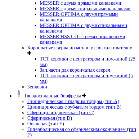
MESSER с двумя прямыми канавками
MESSER с двумя спиральными канавками
MESSER-OPTIMA с двумя прямыми
канавками
MESSER-OPTIMA с двумя спиральными
канавками
MESSER HSS CО с тремя спиральными
канавками
Корончатые сверла по металлу c выталкивателем
ТСТ коронки с центратором и пружиной (25
мм)
Зап.части для корончатых сверел
ТСТ коронки с центратором и пружиной (5
мм)
Зенковки
Твердосплавные борфрезы
Цилиндрическая с гладким торцом (тип А)
Цилиндрическая с зубчатым торцом (тип В)
Сферо-цилиндрическая (тип С)
Сферическая (тип D)
Овальная (тип Е)
Гиперболическая со сферическим окончанием (тип
F)