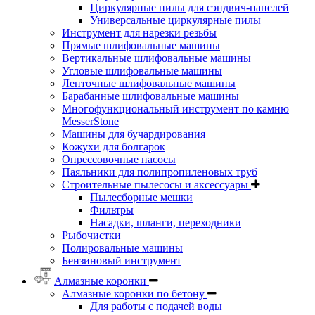
Циркулярные пилы для сэндвич-панелей
Универсальные циркулярные пилы
Инструмент для нарезки резьбы
Прямые шлифовальные машины
Вертикальные шлифовальные машины
Угловые шлифовальные машины
Ленточные шлифовальные машины
Барабанные шлифовальные машины
Многофункциональный инструмент по камню
MesserStone
Машины для бучардирования
Кожухи для болгарок
Опрессовочные насосы
Паяльники для полипропиленовых труб
Строительные пылесосы и аксессуары
Пылесборные мешки
Фильтры
Насадки, шланги, переходники
Рыбочистки
Полировальные машины
Бензиновый инструмент
Алмазные коронки
Алмазные коронки по бетону
Для работы с подачей воды