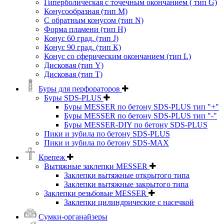
Гиперболическая с точечным окончанием ( тип G)
Конусообразная (тип М)
C обратным конусом (тип N)
Форма пламени (тип H)
Конус 60 град. (тип J)
Конус 90 град. (тип К)
Конус со сферическим окончанием (тип L)
Дисковая (тип Y)
Дисковая (тип Т)
Буры для перфораторов
Буры SDS-PLUS
Буры MESSER по бетону SDS-PLUS тип "+"
Буры MESSER по бетону SDS-PLUS тип "-"
Буры MESSER-DIY по бетону SDS-PLUS
Пики и зубила по бетону SDS-PLUS
Пики и зубила по бетону SDS-MAX
Крепеж
Вытяжные заклепки MESSER
Заклепки вытяжные открытого типа
Заклепки вытяжные закрытого типа
Заклепки резьбовые MESSER
Заклепки цилиндрические с насечкой
Сумки-органайзеры