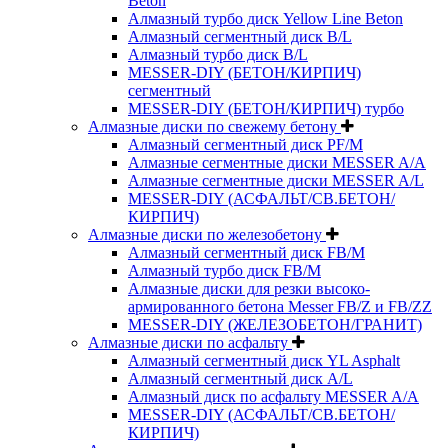
Beton
Алмазный турбо диск Yellow Line Beton
Алмазный сегментный диск B/L
Алмазный турбо диск B/L
MESSER-DIY (БЕТОН/КИРПИЧ)
сегментный
MESSER-DIY (БЕТОН/КИРПИЧ) турбо
Алмазные диски по свежему бетону
Алмазный сегментный диск PF/M
Алмазные сегментные диски MESSER A/A
Алмазные сегментные диски MESSER A/L
MESSER-DIY (АСФАЛЬТ/СВ.БЕТОН/
КИРПИЧ)
Алмазные диски по железобетону
Алмазный сегментный диск FB/M
Алмазный турбо диск FB/M
Алмазные диски для резки высоко-
армированного бетона Messer FB/Z и FB/ZZ
MESSER-DIY (ЖЕЛЕЗОБЕТОН/ГРАНИТ)
Алмазные диски по асфальту
Алмазный сегментный диск YL Asphalt
Алмазный сегментный диск A/L
Алмазный диск по асфальту MESSER A/A
MESSER-DIY (АСФАЛЬТ/СВ.БЕТОН/
КИРПИЧ)