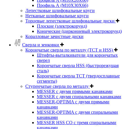
Профиль А (М10Х20Х60)
Профиль А (М10Х30Х66)
Лепестковые шлифовальные круги
Нетканые шлифовальные круги
Торцевые лепестковые шлифовальные диски
Плоские (электрокорунд)
Конические (циркониевый электрокорунд)
Коралловые зачистные диски
Сверла и зенковки
Корончатые сверла по металлу (TCT и HSS)
Штифты-выталкиватели для корончатых
сверел
Корончатые сверла HSS (быстрорежущая
сталь)
Корончатые сверла TCT (твердосплавные
сегменты)
Ступенчатые сверла по металлу
MESSER с двумя прямыми канавками
MESSER с двумя спиральными канавками
MESSER-OPTIMA с двумя прямыми
канавками
MESSER-OPTIMA с двумя спиральными
канавками
MESSER HSS CО с тремя спиральными
канавками