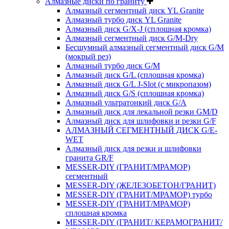
Алмазные диски по граниту
Алмазный сегментный диск YL Granite
Алмазный турбо диск YL Granite
Алмазный диск G/X-J (сплошная кромка)
Алмазный сегментный диск G/M-Dry
Бесшумный алмазный сегментный диск G/M
(мокрый рез)
Алмазный турбо диск G/M
Алмазный диск G/L (сплошная кромка)
Алмазный диск G/L J-Slot (с микропазом)
Алмазный диск G/S (сплошная кромка)
Алмазный ультратонкий диск G/A
Алмазный диск для лекальной резки GM/D
Алмазный диск для шлифовки и резки G/F
АЛМАЗНЫЙ СЕГМЕНТНЫЙ ДИСК G/E-
WET
Алмазный диск для резки и шлифовки
гранита GR/F
MESSER-DIY (ГРАНИТ/МРАМОР)
сегментный
MESSER-DIY (ЖЕЛЕЗОБЕТОН/ГРАНИТ)
MESSER-DIY (ГРАНИТ/МРАМОР) турбо
MESSER-DIY (ГРАНИТ/МРАМОР)
сплошная кромка
MESSER-DIY (ГРАНИТ/ КЕРАМОГРАНИТ/