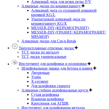
Алмазный диск для резки рельс F/V
Алмазные диски по керамограниту
Алмазный диск со сплошной алмазной
кромкой KG/L
Ультратонкий алмазный диск по
керамограниту KG/X
MESSER-DIY (КЕРАМОГРАНИТ)
MESSER-DIY (ГРАНИТ/ КЕРАМОГРАНИТ/
МРАМОР)
Алмазные диски для Cut-n-Break
Твердосплавные отрезные диски
ТСТ диски по металлу
ТСТ диски универсальные
Инструмент для шлифовки и полировки
Шлифовальные чашки для бетона и камня
Двурядные
Турбо
Х-сегмент
Для шлифовки гранита
Алмазные гибкие шлифовальные круги
Cухая шлифовка
Влажная шлифовка
Крепления для АГШК
Инструмент для шлифования металла