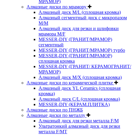
МРАМОР)
Алмазные диски по мрамору
Алмазный диск M/L (сплошная кромка)
Алмазный сегментный диск с микропазом
M/M
Алмазный диск для резки и шлифовки
мрамора M/F
MESSER-DIY (ГРАНИТ/МРАМОР)
сегментный
MESSER-DIY (ГРАНИТ/МРАМОР) турбо
MESSER-DIY (ГРАНИТ/МРАМОР)
сплошная кромка
MESSER-DIY (ГРАНИТ/ КЕРАМОГРАНИТ/
МРАМОР)
Алмазный диск M/X (сплошная кромка)
Алмазные диски по керамической плитке
Алмазный диск YL Ceramics (сплошная
кромка)
Алмазный диск C/L (сплошная кромка)
MESSER-DIY (КЕРАМ.ПЛИТКА)
Алмазные диски по ПНЖБ
Алмазные диски по металлу
Алмазный диск для резки металла F/M
Ультратонкий алмазный диск для резки
металла F/MT