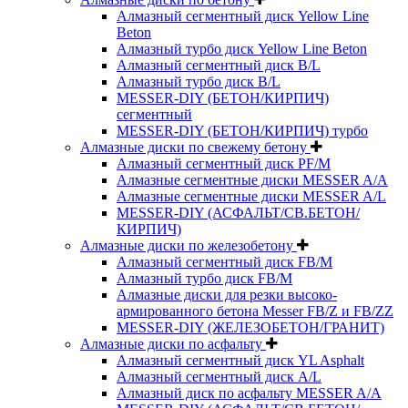
Алмазный сегментный диск Yellow Line
Beton
Алмазный турбо диск Yellow Line Beton
Алмазный сегментный диск B/L
Алмазный турбо диск B/L
MESSER-DIY (БЕТОН/КИРПИЧ)
сегментный
MESSER-DIY (БЕТОН/КИРПИЧ) турбо
Алмазные диски по свежему бетону
Алмазный сегментный диск PF/M
Алмазные сегментные диски MESSER A/A
Алмазные сегментные диски MESSER A/L
MESSER-DIY (АСФАЛЬТ/СВ.БЕТОН/
КИРПИЧ)
Алмазные диски по железобетону
Алмазный сегментный диск FB/M
Алмазный турбо диск FB/M
Алмазные диски для резки высоко-
армированного бетона Messer FB/Z и FB/ZZ
MESSER-DIY (ЖЕЛЕЗОБЕТОН/ГРАНИТ)
Алмазные диски по асфальту
Алмазный сегментный диск YL Asphalt
Алмазный сегментный диск A/L
Алмазный диск по асфальту MESSER A/A