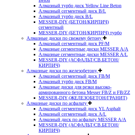
Beton
Алмазный турбо диск Yellow Line Beton
Алмазный сегментный диск B/L
Алмазный турбо диск B/L
MESSER-DIY (БЕТОН/КИРПИЧ)
сегментный
MESSER-DIY (БЕТОН/КИРПИЧ) турбо
Алмазные диски по свежему бетону
Алмазный сегментный диск PF/M
Алмазные сегментные диски MESSER A/A
Алмазные сегментные диски MESSER A/L
MESSER-DIY (АСФАЛЬТ/СВ.БЕТОН/
КИРПИЧ)
Алмазные диски по железобетону
Алмазный сегментный диск FB/M
Алмазный турбо диск FB/M
Алмазные диски для резки высоко-
армированного бетона Messer FB/Z и FB/ZZ
MESSER-DIY (ЖЕЛЕЗОБЕТОН/ГРАНИТ)
Алмазные диски по асфальту
Алмазный сегментный диск YL Asphalt
Алмазный сегментный диск A/L
Алмазный диск по асфальту MESSER A/A
MESSER-DIY (АСФАЛЬТ/СВ.БЕТОН/
КИРПИЧ)