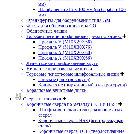
мм)
Шлиф. лента 315 х 100 мм (на барабан 100
мм)
Франкфурты для оборудования типа GM
Фрезы для оборудования типа СО
Обдирочные чашки
Гальванические профильные фрезы по камню
Профиль V (M10X20X66)
Профиль V (M10X30X76)
Профиль А (М10Х20Х60)
Профиль А (М10Х30Х66)
Лепестковые шлифовальные круги
Нетканые шлифовальные круги
Торцевые лепестковые шлифовальные диски
Плоские (электрокорунд)
Конические (циркониевый электрокорунд)
Коралловые зачистные диски
Сверла и зенковки
Корончатые сверла по металлу (TCT и HSS)
Штифты-выталкиватели для корончатых
сверел
Корончатые сверла HSS (быстрорежущая
сталь)
Корончатые сверла TCT (твердосплавные