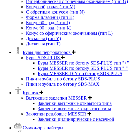
Гиперболическая с точечным окончанием ( тип G)
Конусообразная (тип М)
C обратным конусом (тип N)
Форма пламени (тип H)
Конус 60 град. (тип J)
Конус 90 град. (тип К)
Конус со сферическим окончанием (тип L)
Дисковая (тип Y)
Дисковая (тип Т)
Буры для перфораторов
Буры SDS-PLUS
Буры MESSER по бетону SDS-PLUS тип "+"
Буры MESSER по бетону SDS-PLUS тип "-"
Буры MESSER-DIY по бетону SDS-PLUS
Пики и зубила по бетону SDS-PLUS
Пики и зубила по бетону SDS-MAX
Крепеж
Вытяжные заклепки MESSER
Заклепки вытяжные открытого типа
Заклепки вытяжные закрытого типа
Заклепки резьбовые MESSER
Заклепки цилиндрические с насечкой
Сумки-органайзеры