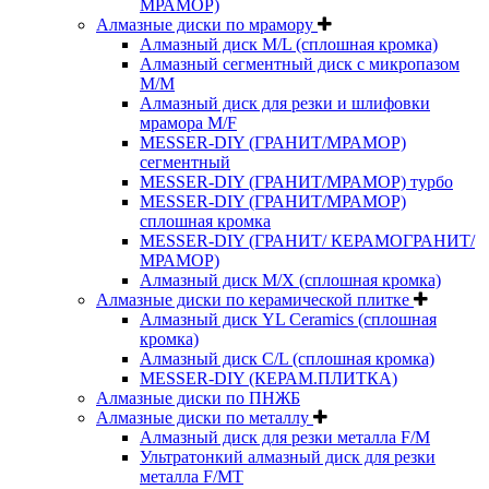
МРАМОР)
Алмазные диски по мрамору
Алмазный диск M/L (сплошная кромка)
Алмазный сегментный диск с микропазом
M/M
Алмазный диск для резки и шлифовки
мрамора M/F
MESSER-DIY (ГРАНИТ/МРАМОР)
сегментный
MESSER-DIY (ГРАНИТ/МРАМОР) турбо
MESSER-DIY (ГРАНИТ/МРАМОР)
сплошная кромка
MESSER-DIY (ГРАНИТ/ КЕРАМОГРАНИТ/
МРАМОР)
Алмазный диск M/X (сплошная кромка)
Алмазные диски по керамической плитке
Алмазный диск YL Ceramics (сплошная
кромка)
Алмазный диск C/L (сплошная кромка)
MESSER-DIY (КЕРАМ.ПЛИТКА)
Алмазные диски по ПНЖБ
Алмазные диски по металлу
Алмазный диск для резки металла F/M
Ультратонкий алмазный диск для резки
металла F/MT