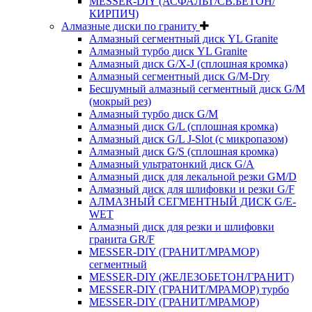
MESSER-DIY (АСФАЛЬТ/СВ.БЕТОН/
КИРПИЧ)
Алмазные диски по граниту
Алмазный сегментный диск YL Granite
Алмазный турбо диск YL Granite
Алмазный диск G/X-J (сплошная кромка)
Алмазный сегментный диск G/M-Dry
Бесшумный алмазный сегментный диск G/M
(мокрый рез)
Алмазный турбо диск G/M
Алмазный диск G/L (сплошная кромка)
Алмазный диск G/L J-Slot (с микропазом)
Алмазный диск G/S (сплошная кромка)
Алмазный ультратонкий диск G/A
Алмазный диск для лекальной резки GM/D
Алмазный диск для шлифовки и резки G/F
АЛМАЗНЫЙ СЕГМЕНТНЫЙ ДИСК G/E-
WET
Алмазный диск для резки и шлифовки
гранита GR/F
MESSER-DIY (ГРАНИТ/МРАМОР)
сегментный
MESSER-DIY (ЖЕЛЕЗОБЕТОН/ГРАНИТ)
MESSER-DIY (ГРАНИТ/МРАМОР) турбо
MESSER-DIY (ГРАНИТ/МРАМОР)