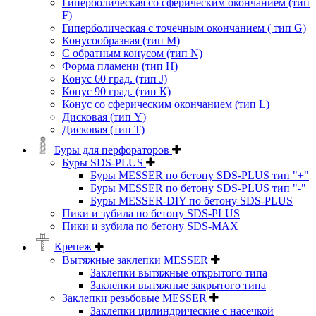
Гиперболическая со сферическим окончанием (тип
F)
Гиперболическая с точечным окончанием ( тип G)
Конусообразная (тип М)
C обратным конусом (тип N)
Форма пламени (тип H)
Конус 60 град. (тип J)
Конус 90 град. (тип К)
Конус со сферическим окончанием (тип L)
Дисковая (тип Y)
Дисковая (тип Т)
Буры для перфораторов
Буры SDS-PLUS
Буры MESSER по бетону SDS-PLUS тип "+"
Буры MESSER по бетону SDS-PLUS тип "-"
Буры MESSER-DIY по бетону SDS-PLUS
Пики и зубила по бетону SDS-PLUS
Пики и зубила по бетону SDS-MAX
Крепеж
Вытяжные заклепки MESSER
Заклепки вытяжные открытого типа
Заклепки вытяжные закрытого типа
Заклепки резьбовые MESSER
Заклепки цилиндрические с насечкой