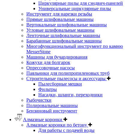
Циркулярные пилы для сэндвич-панелей
Универсальные циркулярные пилы
Инструмент для нарезки резьбы
Прямые шлифовальные машины
Вертикальные шлифовальные машины
Угловые шлифовальные машины
Ленточные шлифовальные машины
Барабанные шлифовальные машины
Многофункциональный инструмент по камню
MesserStone
Машины для бучардирования
Кожухи для болгарок
Опрессовочные насосы
Паяльники для полипропиленовых труб
Строительные пылесосы и аксессуары
Пылесборные мешки
Фильтры
Насадки, шланги, переходники
Рыбочистки
Полировальные машины
Бензиновый инструмент
Алмазные коронки
Алмазные коронки по бетону
Для работы с подачей воды