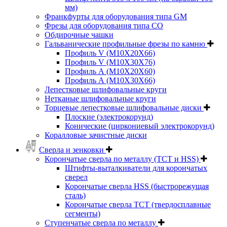
мм)
Франкфурты для оборудования типа GM
Фрезы для оборудования типа СО
Обдирочные чашки
Гальванические профильные фрезы по камню
Профиль V (M10X20X66)
Профиль V (M10X30X76)
Профиль А (М10Х20Х60)
Профиль А (М10Х30Х66)
Лепестковые шлифовальные круги
Нетканые шлифовальные круги
Торцевые лепестковые шлифовальные диски
Плоские (электрокорунд)
Конические (циркониевый электрокорунд)
Коралловые зачистные диски
Сверла и зенковки
Корончатые сверла по металлу (TCT и HSS)
Штифты-выталкиватели для корончатых
сверел
Корончатые сверла HSS (быстрорежущая
сталь)
Корончатые сверла TCT (твердосплавные
сегменты)
Ступенчатые сверла по металлу