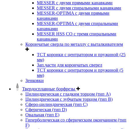
MESSER с двумя прямыми канавками
MESSER с двумя спиральными канавками
MESSER-OPTIMA с двумя прямыми
канавками
MESSER-OPTIMA с двумя спиральными
канавками
MESSER HSS CО с тремя спиральными
канавками
Корончатые сверла по металлу c выталкивателем
ТСТ коронки с центратором и пружиной (25
мм)
Зап.части для корончатых сверел
ТСТ коронки с центратором и пружиной (5
мм)
Зенковки
Твердосплавные борфрезы
Цилиндрическая с гладким торцом (тип А)
Цилиндрическая с зубчатым торцом (тип В)
Сферо-цилиндрическая (тип С)
Сферическая (тип D)
Овальная (тип Е)
Гиперболическая со сферическим окончанием (тип
F)