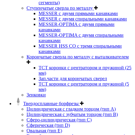
сегменты)
Ступенчатые сверла по металлу
MESSER с двумя прямыми канавками
MESSER с двумя спиральными канавками
MESSER-OPTIMA с двумя прямыми
канавками
MESSER-OPTIMA с двумя спиральными
канавками
MESSER HSS CО с тремя спиральными
канавками
Корончатые сверла по металлу c выталкивателем
ТСТ коронки с центратором и пружиной (25
мм)
Зап.части для корончатых сверел
ТСТ коронки с центратором и пружиной (5
мм)
Зенковки
Твердосплавные борфрезы
Цилиндрическая с гладким торцом (тип А)
Цилиндрическая с зубчатым торцом (тип В)
Сферо-цилиндрическая (тип С)
Сферическая (тип D)
Овальная (тип Е)