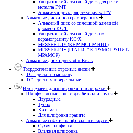
Ультратонкий алмазный диск для резки
металла F/MT
Алмазный диск для резки рельс F/V
Алмазные диски по керамограниту
Алмазный диск со сплошной алмазной
кромкой KG/L
Ультратонкий алмазный диск по
керамограниту KG/X
MESSER-DIY (КЕРАМОГРАНИТ)
MESSER-DIY (ГРАНИТ/ КЕРАМОГРАНИТ/
МРАМОР)
Алмазные диски для Cut-n-Break
Твердосплавные отрезные диски
ТСТ диски по металлу
ТСТ диски универсальные
Инструмент для шлифовки и полировки
Шлифовальные чашки для бетона и камня
Двурядные
Турбо
Х-сегмент
Для шлифовки гранита
Алмазные гибкие шлифовальные круги
Cухая шлифовка
Влажная шлифовка