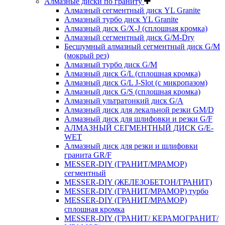
Алмазные диски по граниту
Алмазный сегментный диск YL Granite
Алмазный турбо диск YL Granite
Алмазный диск G/X-J (сплошная кромка)
Алмазный сегментный диск G/M-Dry
Бесшумный алмазный сегментный диск G/M
(мокрый рез)
Алмазный турбо диск G/M
Алмазный диск G/L (сплошная кромка)
Алмазный диск G/L J-Slot (с микропазом)
Алмазный диск G/S (сплошная кромка)
Алмазный ультратонкий диск G/A
Алмазный диск для лекальной резки GM/D
Алмазный диск для шлифовки и резки G/F
АЛМАЗНЫЙ СЕГМЕНТНЫЙ ДИСК G/E-
WET
Алмазный диск для резки и шлифовки
гранита GR/F
MESSER-DIY (ГРАНИТ/МРАМОР)
сегментный
MESSER-DIY (ЖЕЛЕЗОБЕТОН/ГРАНИТ)
MESSER-DIY (ГРАНИТ/МРАМОР) турбо
MESSER-DIY (ГРАНИТ/МРАМОР)
сплошная кромка
MESSER-DIY (ГРАНИТ/ КЕРАМОГРАНИТ/