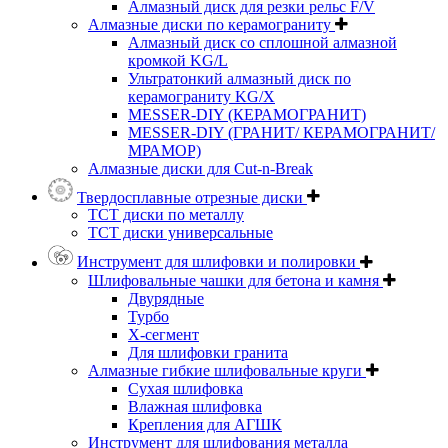
Алмазный диск для резки рельс F/V
Алмазные диски по керамограниту
Алмазный диск со сплошной алмазной
кромкой KG/L
Ультратонкий алмазный диск по
керамограниту KG/X
MESSER-DIY (КЕРАМОГРАНИТ)
MESSER-DIY (ГРАНИТ/ КЕРАМОГРАНИТ/
МРАМОР)
Алмазные диски для Cut-n-Break
Твердосплавные отрезные диски
ТСТ диски по металлу
ТСТ диски универсальные
Инструмент для шлифовки и полировки
Шлифовальные чашки для бетона и камня
Двурядные
Турбо
Х-сегмент
Для шлифовки гранита
Алмазные гибкие шлифовальные круги
Cухая шлифовка
Влажная шлифовка
Крепления для АГШК
Инструмент для шлифования металла