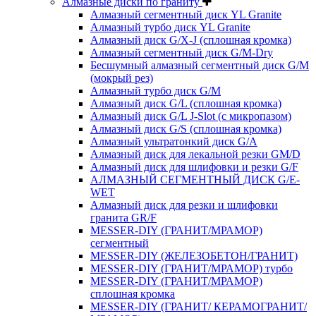
Алмазные диски по граниту
Алмазный сегментный диск YL Granite
Алмазный турбо диск YL Granite
Алмазный диск G/X-J (сплошная кромка)
Алмазный сегментный диск G/M-Dry
Бесшумный алмазный сегментный диск G/M
(мокрый рез)
Алмазный турбо диск G/M
Алмазный диск G/L (сплошная кромка)
Алмазный диск G/L J-Slot (с микропазом)
Алмазный диск G/S (сплошная кромка)
Алмазный ультратонкий диск G/A
Алмазный диск для лекальной резки GM/D
Алмазный диск для шлифовки и резки G/F
АЛМАЗНЫЙ СЕГМЕНТНЫЙ ДИСК G/E-
WET
Алмазный диск для резки и шлифовки
гранита GR/F
MESSER-DIY (ГРАНИТ/МРАМОР)
сегментный
MESSER-DIY (ЖЕЛЕЗОБЕТОН/ГРАНИТ)
MESSER-DIY (ГРАНИТ/МРАМОР) турбо
MESSER-DIY (ГРАНИТ/МРАМОР)
сплошная кромка
MESSER-DIY (ГРАНИТ/ КЕРАМОГРАНИТ/