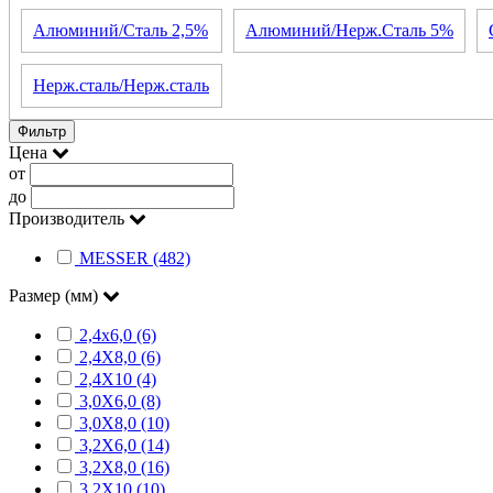
Алюминий/Сталь 2,5%
Алюминий/Нерж.Сталь 5%
Нерж.сталь/Нерж.сталь
Фильтр
Цена
от
до
Производитель
MESSER (482)
Размер (мм)
2,4x6,0 (6)
2,4X8,0 (6)
2,4X10 (4)
3,0X6,0 (8)
3,0Х8,0 (10)
3,2X6,0 (14)
3,2X8,0 (16)
3,2X10 (10)