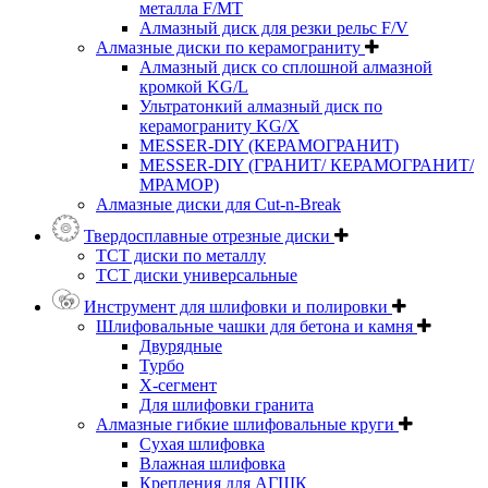
металла F/MT
Алмазный диск для резки рельс F/V
Алмазные диски по керамограниту
Алмазный диск со сплошной алмазной
кромкой KG/L
Ультратонкий алмазный диск по
керамограниту KG/X
MESSER-DIY (КЕРАМОГРАНИТ)
MESSER-DIY (ГРАНИТ/ КЕРАМОГРАНИТ/
МРАМОР)
Алмазные диски для Cut-n-Break
Твердосплавные отрезные диски
ТСТ диски по металлу
ТСТ диски универсальные
Инструмент для шлифовки и полировки
Шлифовальные чашки для бетона и камня
Двурядные
Турбо
Х-сегмент
Для шлифовки гранита
Алмазные гибкие шлифовальные круги
Cухая шлифовка
Влажная шлифовка
Крепления для АГШК