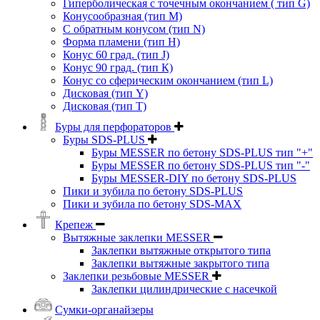
Гиперболическая с точечным окончанием ( тип G)
Конусообразная (тип М)
C обратным конусом (тип N)
Форма пламени (тип H)
Конус 60 град. (тип J)
Конус 90 град. (тип К)
Конус со сферическим окончанием (тип L)
Дисковая (тип Y)
Дисковая (тип Т)
Буры для перфораторов
Буры SDS-PLUS
Буры MESSER по бетону SDS-PLUS тип "+"
Буры MESSER по бетону SDS-PLUS тип "-"
Буры MESSER-DIY по бетону SDS-PLUS
Пики и зубила по бетону SDS-PLUS
Пики и зубила по бетону SDS-MAX
Крепеж
Вытяжные заклепки MESSER
Заклепки вытяжные открытого типа
Заклепки вытяжные закрытого типа
Заклепки резьбовые MESSER
Заклепки цилиндрические с насечкой
Сумки-органайзеры