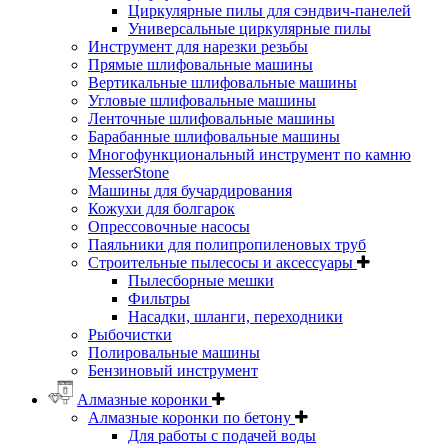
Циркулярные пилы для сэндвич-панелей
Универсальные циркулярные пилы
Инструмент для нарезки резьбы
Прямые шлифовальные машины
Вертикальные шлифовальные машины
Угловые шлифовальные машины
Ленточные шлифовальные машины
Барабанные шлифовальные машины
Многофункциональный инструмент по камню
MesserStone
Машины для бучардирования
Кожухи для болгарок
Опрессовочные насосы
Паяльники для полипропиленовых труб
Строительные пылесосы и аксессуары
Пылесборные мешки
Фильтры
Насадки, шланги, переходники
Рыбочистки
Полировальные машины
Бензиновый инструмент
Алмазные коронки
Алмазные коронки по бетону
Для работы с подачей воды