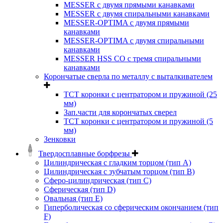
MESSER с двумя прямыми канавками
MESSER с двумя спиральными канавками
MESSER-OPTIMA с двумя прямыми
канавками
MESSER-OPTIMA с двумя спиральными
канавками
MESSER HSS CО с тремя спиральными
канавками
Корончатые сверла по металлу c выталкивателем
ТСТ коронки с центратором и пружиной (25
мм)
Зап.части для корончатых сверел
ТСТ коронки с центратором и пружиной (5
мм)
Зенковки
Твердосплавные борфрезы
Цилиндрическая с гладким торцом (тип А)
Цилиндрическая с зубчатым торцом (тип В)
Сферо-цилиндрическая (тип С)
Сферическая (тип D)
Овальная (тип Е)
Гиперболическая со сферическим окончанием (тип
F)