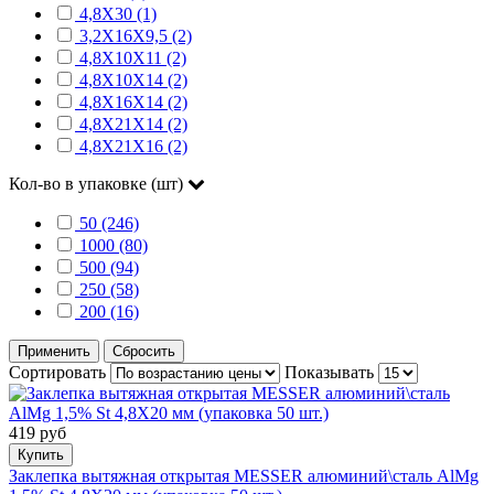
4,8Х30 (1)
3,2Х16Х9,5 (2)
4,8Х10Х11 (2)
4,8Х10Х14 (2)
4,8Х16Х14 (2)
4,8Х21Х14 (2)
4,8Х21Х16 (2)
Кол-во в упаковке (шт)
50 (246)
1000 (80)
500 (94)
250 (58)
200 (16)
Применить
Сбросить
Сортировать
Показывать
419 руб
Купить
Заклепка вытяжная открытая MESSER алюминий\сталь AlMg