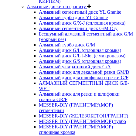
КИРПИЧ)
Алмазные диски по граниту
Алмазный сегментный диск YL Granite
Алмазный турбо диск YL Granite
Алмазный диск G/X-J (сплошная кромка)
Алмазный сегментный диск G/M-Dry
Бесшумный алмазный сегментный диск G/M
(мокрый рез)
Алмазный турбо диск G/M
Алмазный диск G/L (сплошная кромка)
Алмазный диск G/L J-Slot (с микропазом)
Алмазный диск G/S (сплошная кромка)
Алмазный ультратонкий диск G/A
Алмазный диск для лекальной резки GM/D
Алмазный диск для шлифовки и резки G/F
АЛМАЗНЫЙ СЕГМЕНТНЫЙ ДИСК G/E-
WET
Алмазный диск для резки и шлифовки
гранита GR/F
MESSER-DIY (ГРАНИТ/МРАМОР)
сегментный
MESSER-DIY (ЖЕЛЕЗОБЕТОН/ГРАНИТ)
MESSER-DIY (ГРАНИТ/МРАМОР) турбо
MESSER-DIY (ГРАНИТ/МРАМОР)
сплошная кромка