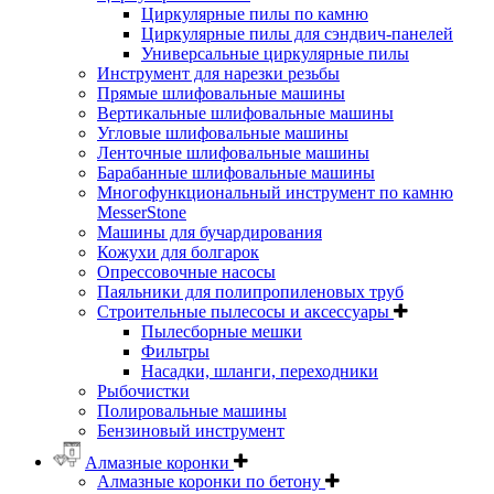
Циркулярные пилы по камню
Циркулярные пилы для сэндвич-панелей
Универсальные циркулярные пилы
Инструмент для нарезки резьбы
Прямые шлифовальные машины
Вертикальные шлифовальные машины
Угловые шлифовальные машины
Ленточные шлифовальные машины
Барабанные шлифовальные машины
Многофункциональный инструмент по камню
MesserStone
Машины для бучардирования
Кожухи для болгарок
Опрессовочные насосы
Паяльники для полипропиленовых труб
Строительные пылесосы и аксессуары
Пылесборные мешки
Фильтры
Насадки, шланги, переходники
Рыбочистки
Полировальные машины
Бензиновый инструмент
Алмазные коронки
Алмазные коронки по бетону