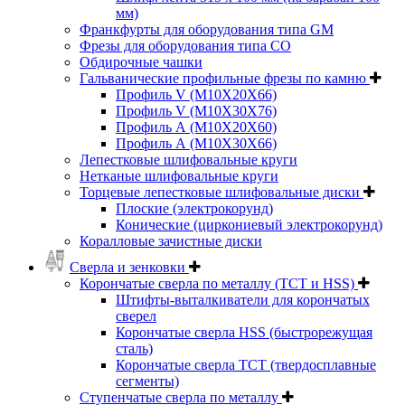
мм)
Франкфурты для оборудования типа GM
Фрезы для оборудования типа СО
Обдирочные чашки
Гальванические профильные фрезы по камню
Профиль V (M10X20X66)
Профиль V (M10X30X76)
Профиль А (М10Х20Х60)
Профиль А (М10Х30Х66)
Лепестковые шлифовальные круги
Нетканые шлифовальные круги
Торцевые лепестковые шлифовальные диски
Плоские (электрокорунд)
Конические (циркониевый электрокорунд)
Коралловые зачистные диски
Сверла и зенковки
Корончатые сверла по металлу (TCT и HSS)
Штифты-выталкиватели для корончатых
сверел
Корончатые сверла HSS (быстрорежущая
сталь)
Корончатые сверла TCT (твердосплавные
сегменты)
Ступенчатые сверла по металлу