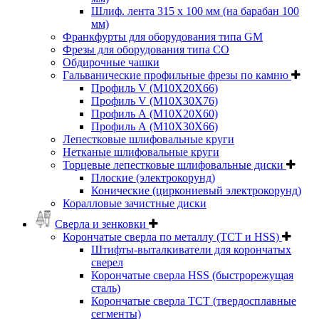
Шлиф. лента 315 х 100 мм (на барабан 100
мм)
Франкфурты для оборудования типа GM
Фрезы для оборудования типа СО
Обдирочные чашки
Гальванические профильные фрезы по камню
Профиль V (M10X20X66)
Профиль V (M10X30X76)
Профиль А (М10Х20Х60)
Профиль А (М10Х30Х66)
Лепестковые шлифовальные круги
Нетканые шлифовальные круги
Торцевые лепестковые шлифовальные диски
Плоские (электрокорунд)
Конические (циркониевый электрокорунд)
Коралловые зачистные диски
Сверла и зенковки
Корончатые сверла по металлу (TCT и HSS)
Штифты-выталкиватели для корончатых
сверел
Корончатые сверла HSS (быстрорежущая
сталь)
Корончатые сверла TCT (твердосплавные
сегменты)