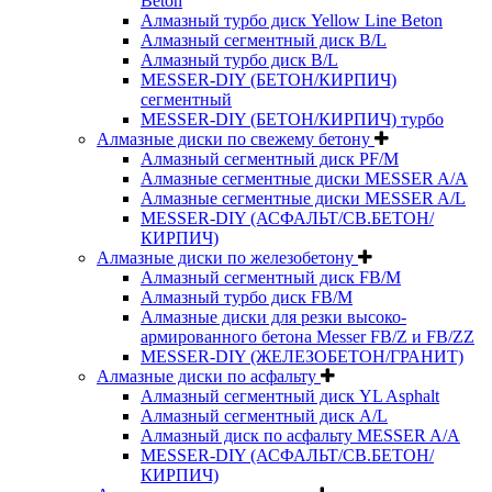
Beton
Алмазный турбо диск Yellow Line Beton
Алмазный сегментный диск B/L
Алмазный турбо диск B/L
MESSER-DIY (БЕТОН/КИРПИЧ)
сегментный
MESSER-DIY (БЕТОН/КИРПИЧ) турбо
Алмазные диски по свежему бетону
Алмазный сегментный диск PF/M
Алмазные сегментные диски MESSER A/A
Алмазные сегментные диски MESSER A/L
MESSER-DIY (АСФАЛЬТ/СВ.БЕТОН/
КИРПИЧ)
Алмазные диски по железобетону
Алмазный сегментный диск FB/M
Алмазный турбо диск FB/M
Алмазные диски для резки высоко-
армированного бетона Messer FB/Z и FB/ZZ
MESSER-DIY (ЖЕЛЕЗОБЕТОН/ГРАНИТ)
Алмазные диски по асфальту
Алмазный сегментный диск YL Asphalt
Алмазный сегментный диск A/L
Алмазный диск по асфальту MESSER A/A
MESSER-DIY (АСФАЛЬТ/СВ.БЕТОН/
КИРПИЧ)