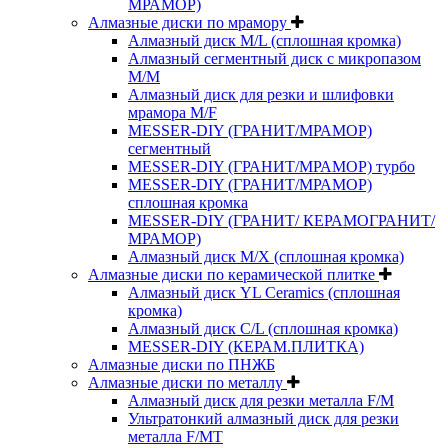
МРАМОР)
Алмазные диски по мрамору
Алмазный диск M/L (сплошная кромка)
Алмазный сегментный диск с микропазом
M/M
Алмазный диск для резки и шлифовки
мрамора M/F
MESSER-DIY (ГРАНИТ/МРАМОР)
сегментный
MESSER-DIY (ГРАНИТ/МРАМОР) турбо
MESSER-DIY (ГРАНИТ/МРАМОР)
сплошная кромка
MESSER-DIY (ГРАНИТ/ КЕРАМОГРАНИТ/
МРАМОР)
Алмазный диск M/X (сплошная кромка)
Алмазные диски по керамической плитке
Алмазный диск YL Ceramics (сплошная
кромка)
Алмазный диск C/L (сплошная кромка)
MESSER-DIY (КЕРАМ.ПЛИТКА)
Алмазные диски по ПНЖБ
Алмазные диски по металлу
Алмазный диск для резки металла F/M
Ультратонкий алмазный диск для резки
металла F/MT