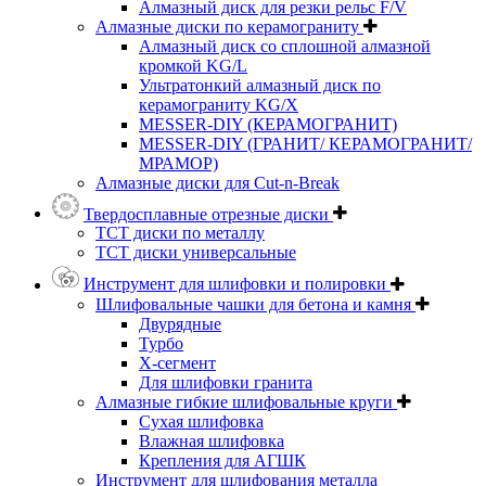
Алмазный диск для резки рельс F/V
Алмазные диски по керамограниту
Алмазный диск со сплошной алмазной
кромкой KG/L
Ультратонкий алмазный диск по
керамограниту KG/X
MESSER-DIY (КЕРАМОГРАНИТ)
MESSER-DIY (ГРАНИТ/ КЕРАМОГРАНИТ/
МРАМОР)
Алмазные диски для Cut-n-Break
Твердосплавные отрезные диски
ТСТ диски по металлу
ТСТ диски универсальные
Инструмент для шлифовки и полировки
Шлифовальные чашки для бетона и камня
Двурядные
Турбо
Х-сегмент
Для шлифовки гранита
Алмазные гибкие шлифовальные круги
Cухая шлифовка
Влажная шлифовка
Крепления для АГШК
Инструмент для шлифования металла