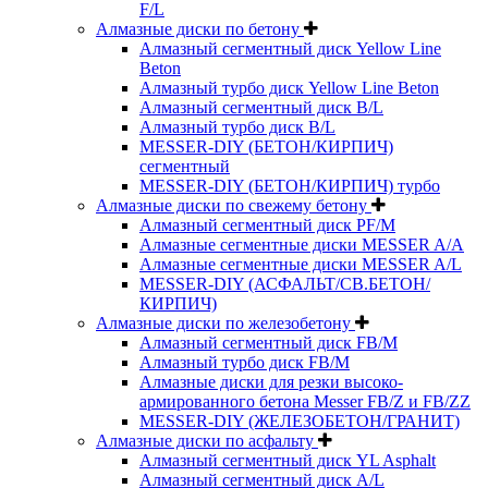
F/L
Алмазные диски по бетону
Алмазный сегментный диск Yellow Line
Beton
Алмазный турбо диск Yellow Line Beton
Алмазный сегментный диск B/L
Алмазный турбо диск B/L
MESSER-DIY (БЕТОН/КИРПИЧ)
сегментный
MESSER-DIY (БЕТОН/КИРПИЧ) турбо
Алмазные диски по свежему бетону
Алмазный сегментный диск PF/M
Алмазные сегментные диски MESSER A/A
Алмазные сегментные диски MESSER A/L
MESSER-DIY (АСФАЛЬТ/СВ.БЕТОН/
КИРПИЧ)
Алмазные диски по железобетону
Алмазный сегментный диск FB/M
Алмазный турбо диск FB/M
Алмазные диски для резки высоко-
армированного бетона Messer FB/Z и FB/ZZ
MESSER-DIY (ЖЕЛЕЗОБЕТОН/ГРАНИТ)
Алмазные диски по асфальту
Алмазный сегментный диск YL Asphalt
Алмазный сегментный диск A/L