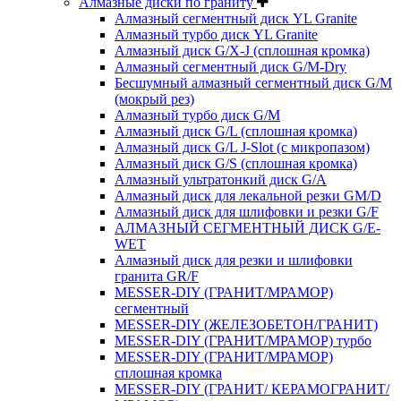
Алмазные диски по граниту
Алмазный сегментный диск YL Granite
Алмазный турбо диск YL Granite
Алмазный диск G/X-J (сплошная кромка)
Алмазный сегментный диск G/M-Dry
Бесшумный алмазный сегментный диск G/M
(мокрый рез)
Алмазный турбо диск G/M
Алмазный диск G/L (сплошная кромка)
Алмазный диск G/L J-Slot (с микропазом)
Алмазный диск G/S (сплошная кромка)
Алмазный ультратонкий диск G/A
Алмазный диск для лекальной резки GM/D
Алмазный диск для шлифовки и резки G/F
АЛМАЗНЫЙ СЕГМЕНТНЫЙ ДИСК G/E-
WET
Алмазный диск для резки и шлифовки
гранита GR/F
MESSER-DIY (ГРАНИТ/МРАМОР)
сегментный
MESSER-DIY (ЖЕЛЕЗОБЕТОН/ГРАНИТ)
MESSER-DIY (ГРАНИТ/МРАМОР) турбо
MESSER-DIY (ГРАНИТ/МРАМОР)
сплошная кромка
MESSER-DIY (ГРАНИТ/ КЕРАМОГРАНИТ/