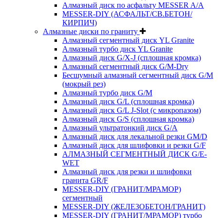
Алмазный диск по асфальту MESSER A/A
MESSER-DIY (АСФАЛЬТ/СВ.БЕТОН/
КИРПИЧ)
Алмазные диски по граниту
Алмазный сегментный диск YL Granite
Алмазный турбо диск YL Granite
Алмазный диск G/X-J (сплошная кромка)
Алмазный сегментный диск G/M-Dry
Бесшумный алмазный сегментный диск G/M
(мокрый рез)
Алмазный турбо диск G/M
Алмазный диск G/L (сплошная кромка)
Алмазный диск G/L J-Slot (с микропазом)
Алмазный диск G/S (сплошная кромка)
Алмазный ультратонкий диск G/A
Алмазный диск для лекальной резки GM/D
Алмазный диск для шлифовки и резки G/F
АЛМАЗНЫЙ СЕГМЕНТНЫЙ ДИСК G/E-
WET
Алмазный диск для резки и шлифовки
гранита GR/F
MESSER-DIY (ГРАНИТ/МРАМОР)
сегментный
MESSER-DIY (ЖЕЛЕЗОБЕТОН/ГРАНИТ)
MESSER-DIY (ГРАНИТ/МРАМОР) турбо