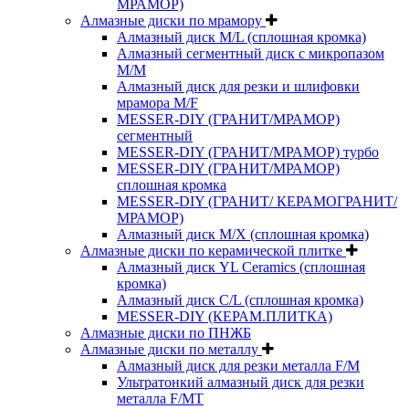
МРАМОР)
Алмазные диски по мрамору
Алмазный диск M/L (сплошная кромка)
Алмазный сегментный диск с микропазом
M/M
Алмазный диск для резки и шлифовки
мрамора M/F
MESSER-DIY (ГРАНИТ/МРАМОР)
сегментный
MESSER-DIY (ГРАНИТ/МРАМОР) турбо
MESSER-DIY (ГРАНИТ/МРАМОР)
сплошная кромка
MESSER-DIY (ГРАНИТ/ КЕРАМОГРАНИТ/
МРАМОР)
Алмазный диск M/X (сплошная кромка)
Алмазные диски по керамической плитке
Алмазный диск YL Ceramics (сплошная
кромка)
Алмазный диск C/L (сплошная кромка)
MESSER-DIY (КЕРАМ.ПЛИТКА)
Алмазные диски по ПНЖБ
Алмазные диски по металлу
Алмазный диск для резки металла F/M
Ультратонкий алмазный диск для резки
металла F/MT