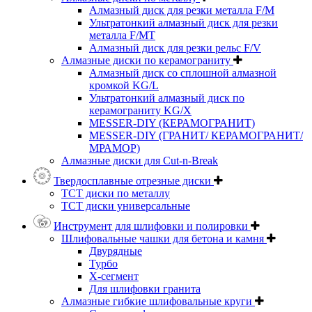
Алмазный диск для резки металла F/M
Ультратонкий алмазный диск для резки
металла F/MT
Алмазный диск для резки рельс F/V
Алмазные диски по керамограниту
Алмазный диск со сплошной алмазной
кромкой KG/L
Ультратонкий алмазный диск по
керамограниту KG/X
MESSER-DIY (КЕРАМОГРАНИТ)
MESSER-DIY (ГРАНИТ/ КЕРАМОГРАНИТ/
МРАМОР)
Алмазные диски для Cut-n-Break
Твердосплавные отрезные диски
ТСТ диски по металлу
ТСТ диски универсальные
Инструмент для шлифовки и полировки
Шлифовальные чашки для бетона и камня
Двурядные
Турбо
Х-сегмент
Для шлифовки гранита
Алмазные гибкие шлифовальные круги