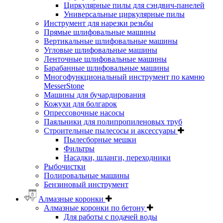
Циркулярные пилы для сэндвич-панелей
Универсальные циркулярные пилы
Инструмент для нарезки резьбы
Прямые шлифовальные машины
Вертикальные шлифовальные машины
Угловые шлифовальные машины
Ленточные шлифовальные машины
Барабанные шлифовальные машины
Многофункциональный инструмент по камню
MesserStone
Машины для бучардирования
Кожухи для болгарок
Опрессовочные насосы
Паяльники для полипропиленовых труб
Строительные пылесосы и аксессуары
Пылесборные мешки
Фильтры
Насадки, шланги, переходники
Рыбочистки
Полировальные машины
Бензиновый инструмент
Алмазные коронки
Алмазные коронки по бетону
Для работы с подачей воды