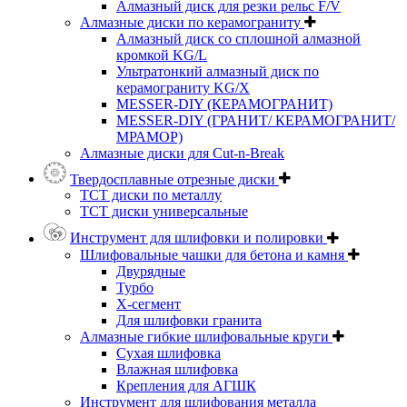
Алмазный диск для резки рельс F/V
Алмазные диски по керамограниту
Алмазный диск со сплошной алмазной
кромкой KG/L
Ультратонкий алмазный диск по
керамограниту KG/X
MESSER-DIY (КЕРАМОГРАНИТ)
MESSER-DIY (ГРАНИТ/ КЕРАМОГРАНИТ/
МРАМОР)
Алмазные диски для Cut-n-Break
Твердосплавные отрезные диски
ТСТ диски по металлу
ТСТ диски универсальные
Инструмент для шлифовки и полировки
Шлифовальные чашки для бетона и камня
Двурядные
Турбо
Х-сегмент
Для шлифовки гранита
Алмазные гибкие шлифовальные круги
Cухая шлифовка
Влажная шлифовка
Крепления для АГШК
Инструмент для шлифования металла