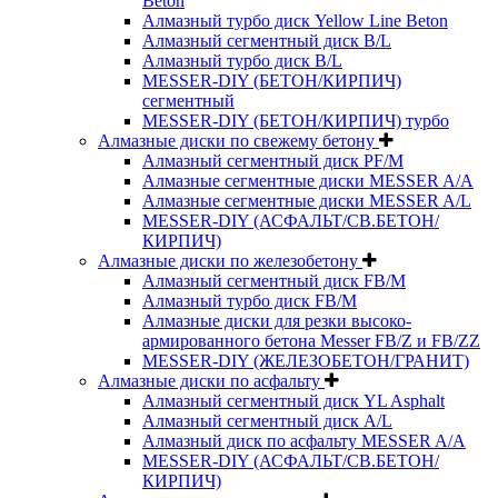
Beton
Алмазный турбо диск Yellow Line Beton
Алмазный сегментный диск B/L
Алмазный турбо диск B/L
MESSER-DIY (БЕТОН/КИРПИЧ)
сегментный
MESSER-DIY (БЕТОН/КИРПИЧ) турбо
Алмазные диски по свежему бетону
Алмазный сегментный диск PF/M
Алмазные сегментные диски MESSER A/A
Алмазные сегментные диски MESSER A/L
MESSER-DIY (АСФАЛЬТ/СВ.БЕТОН/
КИРПИЧ)
Алмазные диски по железобетону
Алмазный сегментный диск FB/M
Алмазный турбо диск FB/M
Алмазные диски для резки высоко-
армированного бетона Messer FB/Z и FB/ZZ
MESSER-DIY (ЖЕЛЕЗОБЕТОН/ГРАНИТ)
Алмазные диски по асфальту
Алмазный сегментный диск YL Asphalt
Алмазный сегментный диск A/L
Алмазный диск по асфальту MESSER A/A
MESSER-DIY (АСФАЛЬТ/СВ.БЕТОН/
КИРПИЧ)