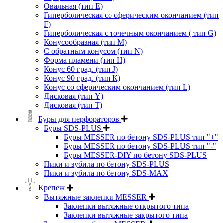
Овальная (тип Е)
Гиперболическая со сферическим окончанием (тип
F)
Гиперболическая с точечным окончанием ( тип G)
Конусообразная (тип М)
C обратным конусом (тип N)
Форма пламени (тип H)
Конус 60 град. (тип J)
Конус 90 град. (тип К)
Конус со сферическим окончанием (тип L)
Дисковая (тип Y)
Дисковая (тип Т)
Буры для перфораторов
Буры SDS-PLUS
Буры MESSER по бетону SDS-PLUS тип "+"
Буры MESSER по бетону SDS-PLUS тип "-"
Буры MESSER-DIY по бетону SDS-PLUS
Пики и зубила по бетону SDS-PLUS
Пики и зубила по бетону SDS-MAX
Крепеж
Вытяжные заклепки MESSER
Заклепки вытяжные открытого типа
Заклепки вытяжные закрытого типа