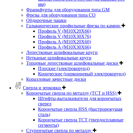
мм)
Франкфурты для оборудования типа GM
Фрезы для оборудования типа СО
Обдирочные чашки
Гальванические профильные фрезы по камню
Профиль V (M10X20X66)
Профиль V (M10X30X76)
Профиль А (М10Х20Х60)
Профиль А (М10Х30Х66)
Лепестковые шлифовальные круги
Нетканые шлифовальные круги
Торцевые лепестковые шлифовальные диски
Плоские (электрокорунд)
Конические (циркониевый электрокорунд)
Коралловые зачистные диски
Сверла и зенковки
Корончатые сверла по металлу (TCT и HSS)
Штифты-выталкиватели для корончатых
сверел
Корончатые сверла HSS (быстрорежущая
сталь)
Корончатые сверла TCT (твердосплавные
сегменты)
Ступенчатые сверла по металлу