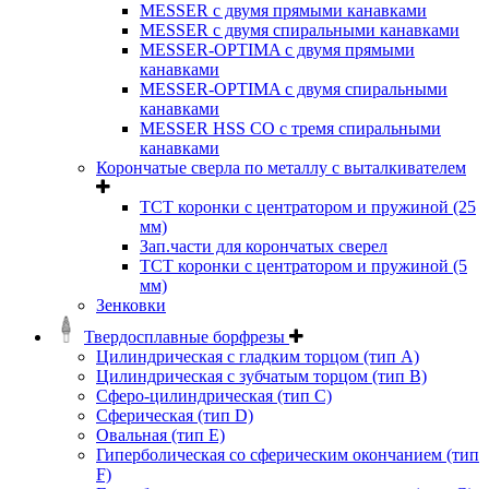
MESSER с двумя прямыми канавками
MESSER с двумя спиральными канавками
MESSER-OPTIMA с двумя прямыми
канавками
MESSER-OPTIMA с двумя спиральными
канавками
MESSER HSS CО с тремя спиральными
канавками
Корончатые сверла по металлу c выталкивателем
ТСТ коронки с центратором и пружиной (25
мм)
Зап.части для корончатых сверел
ТСТ коронки с центратором и пружиной (5
мм)
Зенковки
Твердосплавные борфрезы
Цилиндрическая с гладким торцом (тип А)
Цилиндрическая с зубчатым торцом (тип В)
Сферо-цилиндрическая (тип С)
Сферическая (тип D)
Овальная (тип Е)
Гиперболическая со сферическим окончанием (тип
F)