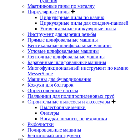
бурения
Маятниковые пилы по металлу
Циркулярные пилы
Циркулярные пилы по камню
Циркулярные пилы для сэндвич-панелей
Универсальные циркулярные пилы
Инструмент для нарезки резьбы
Прямые шлифовальные машины
Вертикальные шлифовальные машины
Угловые шлифовальные машины
Ленточные шлифовальные машины
Барабанные шлифовальные машины
Многофункциональный инструмент по камню
MesserStone
Машины для бучардирования
Кожухи для болгарок
Опрессовочные насосы
Паяльники для полипропиленовых труб
Строительные пылесосы и аксессуары
Пылесборные мешки
Фильтры
Насадки, шланги, переходники
Рыбочистки
Полировальные машины
Бензиновый инструмент