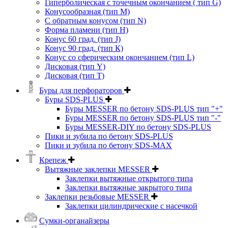
Гиперболическая с точечным окончанием ( тип G)
Конусообразная (тип М)
C обратным конусом (тип N)
Форма пламени (тип H)
Конус 60 град. (тип J)
Конус 90 град. (тип К)
Конус со сферическим окончанием (тип L)
Дисковая (тип Y)
Дисковая (тип Т)
Буры для перфораторов
Буры SDS-PLUS
Буры MESSER по бетону SDS-PLUS тип "+"
Буры MESSER по бетону SDS-PLUS тип "-"
Буры MESSER-DIY по бетону SDS-PLUS
Пики и зубила по бетону SDS-PLUS
Пики и зубила по бетону SDS-MAX
Крепеж
Вытяжные заклепки MESSER
Заклепки вытяжные открытого типа
Заклепки вытяжные закрытого типа
Заклепки резьбовые MESSER
Заклепки цилиндрические с насечкой
Сумки-органайзеры