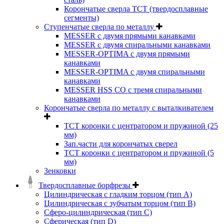
Корончатые сверла TCT (твердосплавные
сегменты)
Ступенчатые сверла по металлу
MESSER с двумя прямыми канавками
MESSER с двумя спиральными канавками
MESSER-OPTIMA с двумя прямыми
канавками
MESSER-OPTIMA с двумя спиральными
канавками
MESSER HSS CО с тремя спиральными
канавками
Корончатые сверла по металлу c выталкивателем
ТСТ коронки с центратором и пружиной (25
мм)
Зап.части для корончатых сверел
ТСТ коронки с центратором и пружиной (5
мм)
Зенковки
Твердосплавные борфрезы
Цилиндрическая с гладким торцом (тип А)
Цилиндрическая с зубчатым торцом (тип В)
Сферо-цилиндрическая (тип С)
Сферическая (тип D)