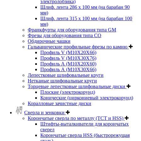
электролобзика)
Шлиф. лента 286 х 100 мм (на барабан 90
мм)
Шлиф. лента 315 х 100 мм (на барабан 100
мм)
Франкфурты для оборудования типа GM
Фрезы для оборудования типа СО
Обдирочные чашки
Гальванические профильные фрезы по камню
Профиль V (M10X20X66)
Профиль V (M10X30X76)
Профиль А (М10Х20Х60)
Профиль А (М10Х30Х66)
Лепестковые шлифовальные круги
Нетканые шлифовальные круги
Торцевые лепестковые шлифовальные диски
Плоские (электрокорунд)
Конические (циркониевый электрокорунд)
Коралловые зачистные диски
Сверла и зенковки
Корончатые сверла по металлу (TCT и HSS)
Штифты-выталкиватели для корончатых
сверел
Корончатые сверла HSS (быстрорежущая
сталь)