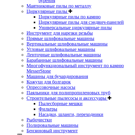
бурения
Маятниковые пилы по металлу
Циркулярные пилы
Циркулярные пилы по камню
Циркулярные пилы для сэндвич-панелей
Универсальные циркулярные пилы
Инструмент для нарезки резьбы
Прямые шлифовальные машины
Вертикальные шлифовальные машины
Угловые шлифовальные машины
Ленточные шлифовальные машины
Барабанные шлифовальные машины
Многофункциональный инструмент по камню
MesserStone
Машины для бучардирования
Кожухи для болгарок
Опрессовочные насосы
Паяльники для полипропиленовых труб
Строительные пылесосы и аксессуары
Пылесборные мешки
Фильтры
Насадки, шланги, переходники
Рыбочистки
Полировальные машины
Бензиновый инструмент