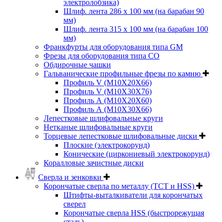
электролобзика)
Шлиф. лента 286 х 100 мм (на барабан 90
мм)
Шлиф. лента 315 х 100 мм (на барабан 100
мм)
Франкфурты для оборудования типа GM
Фрезы для оборудования типа СО
Обдирочные чашки
Гальванические профильные фрезы по камню
Профиль V (M10X20X66)
Профиль V (M10X30X76)
Профиль А (М10Х20Х60)
Профиль А (М10Х30Х66)
Лепестковые шлифовальные круги
Нетканые шлифовальные круги
Торцевые лепестковые шлифовальные диски
Плоские (электрокорунд)
Конические (циркониевый электрокорунд)
Коралловые зачистные диски
Сверла и зенковки
Корончатые сверла по металлу (TCT и HSS)
Штифты-выталкиватели для корончатых
сверел
Корончатые сверла HSS (быстрорежущая
сталь)