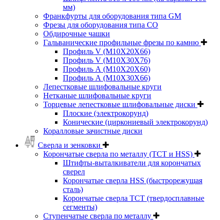
мм)
Франкфурты для оборудования типа GM
Фрезы для оборудования типа СО
Обдирочные чашки
Гальванические профильные фрезы по камню
Профиль V (M10X20X66)
Профиль V (M10X30X76)
Профиль А (М10Х20Х60)
Профиль А (М10Х30Х66)
Лепестковые шлифовальные круги
Нетканые шлифовальные круги
Торцевые лепестковые шлифовальные диски
Плоские (электрокорунд)
Конические (циркониевый электрокорунд)
Коралловые зачистные диски
Сверла и зенковки
Корончатые сверла по металлу (TCT и HSS)
Штифты-выталкиватели для корончатых
сверел
Корончатые сверла HSS (быстрорежущая
сталь)
Корончатые сверла TCT (твердосплавные
сегменты)
Ступенчатые сверла по металлу