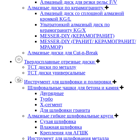
Алмазный диск для резки рельс F/V
Алмазные диски по керамограниту
Алмазный диск со сплошной алмазной
кромкой KG/L
Ультратонкий алмазный диск по
керамограниту KG/X
MESSER-DIY (КЕРАМОГРАНИТ)
MESSER-DIY (ГРАНИТ/ КЕРАМОГРАНИТ/
МРАМОР)
Алмазные диски для Cut-n-Break
Твердосплавные отрезные диски
ТСТ диски по металлу
ТСТ диски универсальные
Инструмент для шлифовки и полировки
Шлифовальные чашки для бетона и камня
Двурядные
Турбо
Х-сегмент
Для шлифовки гранита
Алмазные гибкие шлифовальные круги
Cухая шлифовка
Влажная шлифовка
Крепления для АГШК
Инструмент для шлифования металла