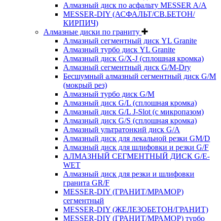
Алмазный диск по асфальту MESSER A/A
MESSER-DIY (АСФАЛЬТ/СВ.БЕТОН/
КИРПИЧ)
Алмазные диски по граниту
Алмазный сегментный диск YL Granite
Алмазный турбо диск YL Granite
Алмазный диск G/X-J (сплошная кромка)
Алмазный сегментный диск G/M-Dry
Бесшумный алмазный сегментный диск G/M
(мокрый рез)
Алмазный турбо диск G/M
Алмазный диск G/L (сплошная кромка)
Алмазный диск G/L J-Slot (с микропазом)
Алмазный диск G/S (сплошная кромка)
Алмазный ультратонкий диск G/A
Алмазный диск для лекальной резки GM/D
Алмазный диск для шлифовки и резки G/F
АЛМАЗНЫЙ СЕГМЕНТНЫЙ ДИСК G/E-
WET
Алмазный диск для резки и шлифовки
гранита GR/F
MESSER-DIY (ГРАНИТ/МРАМОР)
сегментный
MESSER-DIY (ЖЕЛЕЗОБЕТОН/ГРАНИТ)
MESSER-DIY (ГРАНИТ/МРАМОР) турбо