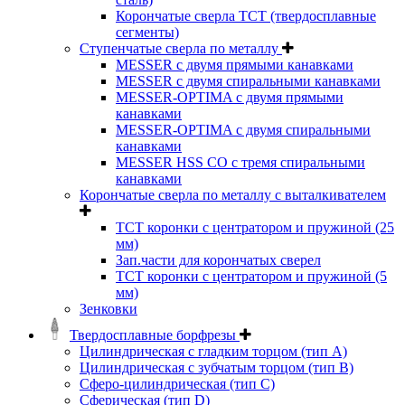
Корончатые сверла TCT (твердосплавные
сегменты)
Ступенчатые сверла по металлу
MESSER с двумя прямыми канавками
MESSER с двумя спиральными канавками
MESSER-OPTIMA с двумя прямыми
канавками
MESSER-OPTIMA с двумя спиральными
канавками
MESSER HSS CО с тремя спиральными
канавками
Корончатые сверла по металлу c выталкивателем
ТСТ коронки с центратором и пружиной (25
мм)
Зап.части для корончатых сверел
ТСТ коронки с центратором и пружиной (5
мм)
Зенковки
Твердосплавные борфрезы
Цилиндрическая с гладким торцом (тип А)
Цилиндрическая с зубчатым торцом (тип В)
Сферо-цилиндрическая (тип С)
Сферическая (тип D)