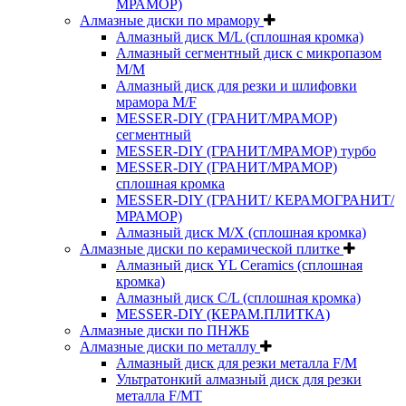
МРАМОР)
Алмазные диски по мрамору
Алмазный диск M/L (сплошная кромка)
Алмазный сегментный диск с микропазом
M/M
Алмазный диск для резки и шлифовки
мрамора M/F
MESSER-DIY (ГРАНИТ/МРАМОР)
сегментный
MESSER-DIY (ГРАНИТ/МРАМОР) турбо
MESSER-DIY (ГРАНИТ/МРАМОР)
сплошная кромка
MESSER-DIY (ГРАНИТ/ КЕРАМОГРАНИТ/
МРАМОР)
Алмазный диск M/X (сплошная кромка)
Алмазные диски по керамической плитке
Алмазный диск YL Ceramics (сплошная
кромка)
Алмазный диск C/L (сплошная кромка)
MESSER-DIY (КЕРАМ.ПЛИТКА)
Алмазные диски по ПНЖБ
Алмазные диски по металлу
Алмазный диск для резки металла F/M
Ультратонкий алмазный диск для резки
металла F/MT