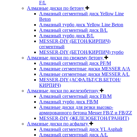
F/L
Алмазные диски по бетону
Алмазный сегментный диск Yellow Line
Beton
Алмазный турбо диск Yellow Line Beton
Алмазный сегментный диск B/L
Алмазный турбо диск B/L
MESSER-DIY (БЕТОН/КИРПИЧ)
сегментный
MESSER-DIY (БЕТОН/КИРПИЧ) турбо
Алмазные диски по свежему бетону
Алмазный сегментный диск PF/M
Алмазные сегментные диски MESSER A/A
Алмазные сегментные диски MESSER A/L
MESSER-DIY (АСФАЛЬТ/СВ.БЕТОН/
КИРПИЧ)
Алмазные диски по железобетону
Алмазный сегментный диск FB/M
Алмазный турбо диск FB/M
Алмазные диски для резки высоко-
армированного бетона Messer FB/Z и FB/ZZ
MESSER-DIY (ЖЕЛЕЗОБЕТОН/ГРАНИТ)
Алмазные диски по асфальту
Алмазный сегментный диск YL Asphalt
Алмазный сегментный диск A/L