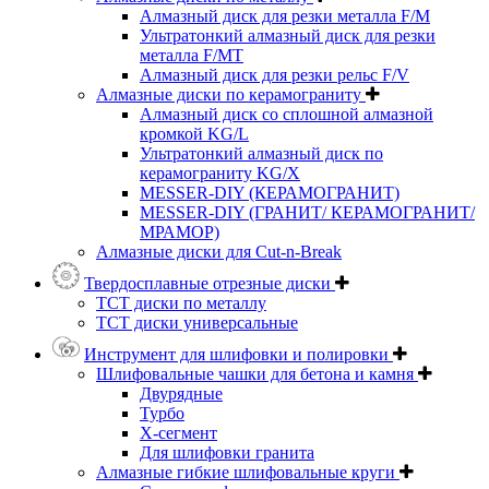
Алмазный диск для резки металла F/M
Ультратонкий алмазный диск для резки
металла F/MT
Алмазный диск для резки рельс F/V
Алмазные диски по керамограниту
Алмазный диск со сплошной алмазной
кромкой KG/L
Ультратонкий алмазный диск по
керамограниту KG/X
MESSER-DIY (КЕРАМОГРАНИТ)
MESSER-DIY (ГРАНИТ/ КЕРАМОГРАНИТ/
МРАМОР)
Алмазные диски для Cut-n-Break
Твердосплавные отрезные диски
ТСТ диски по металлу
ТСТ диски универсальные
Инструмент для шлифовки и полировки
Шлифовальные чашки для бетона и камня
Двурядные
Турбо
Х-сегмент
Для шлифовки гранита
Алмазные гибкие шлифовальные круги