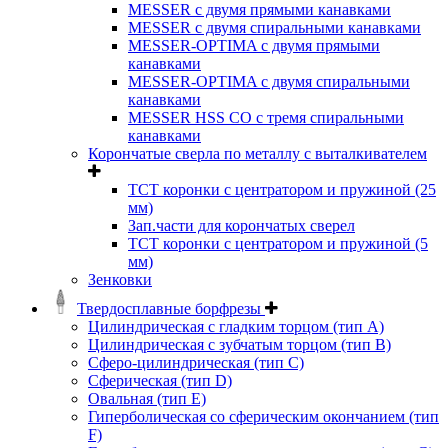
MESSER с двумя прямыми канавками
MESSER с двумя спиральными канавками
MESSER-OPTIMA с двумя прямыми
канавками
MESSER-OPTIMA с двумя спиральными
канавками
MESSER HSS CО с тремя спиральными
канавками
Корончатые сверла по металлу c выталкивателем
ТСТ коронки с центратором и пружиной (25
мм)
Зап.части для корончатых сверел
ТСТ коронки с центратором и пружиной (5
мм)
Зенковки
Твердосплавные борфрезы
Цилиндрическая с гладким торцом (тип А)
Цилиндрическая с зубчатым торцом (тип В)
Сферо-цилиндрическая (тип С)
Сферическая (тип D)
Овальная (тип Е)
Гиперболическая со сферическим окончанием (тип
F)