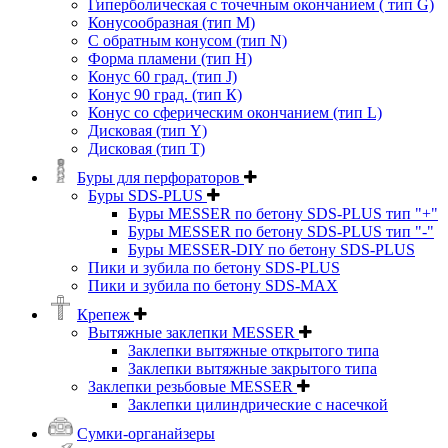
Гиперболическая с точечным окончанием ( тип G)
Конусообразная (тип М)
C обратным конусом (тип N)
Форма пламени (тип H)
Конус 60 град. (тип J)
Конус 90 град. (тип К)
Конус со сферическим окончанием (тип L)
Дисковая (тип Y)
Дисковая (тип Т)
Буры для перфораторов
Буры SDS-PLUS
Буры MESSER по бетону SDS-PLUS тип "+"
Буры MESSER по бетону SDS-PLUS тип "-"
Буры MESSER-DIY по бетону SDS-PLUS
Пики и зубила по бетону SDS-PLUS
Пики и зубила по бетону SDS-MAX
Крепеж
Вытяжные заклепки MESSER
Заклепки вытяжные открытого типа
Заклепки вытяжные закрытого типа
Заклепки резьбовые MESSER
Заклепки цилиндрические с насечкой
Сумки-органайзеры