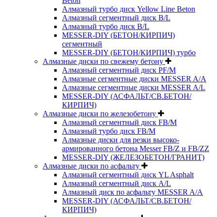
Beton
Алмазный турбо диск Yellow Line Beton
Алмазный сегментный диск B/L
Алмазный турбо диск B/L
MESSER-DIY (БЕТОН/КИРПИЧ)
сегментный
MESSER-DIY (БЕТОН/КИРПИЧ) турбо
Алмазные диски по свежему бетону
Алмазный сегментный диск PF/M
Алмазные сегментные диски MESSER A/A
Алмазные сегментные диски MESSER A/L
MESSER-DIY (АСФАЛЬТ/СВ.БЕТОН/
КИРПИЧ)
Алмазные диски по железобетону
Алмазный сегментный диск FB/M
Алмазный турбо диск FB/M
Алмазные диски для резки высоко-
армированного бетона Messer FB/Z и FB/ZZ
MESSER-DIY (ЖЕЛЕЗОБЕТОН/ГРАНИТ)
Алмазные диски по асфальту
Алмазный сегментный диск YL Asphalt
Алмазный сегментный диск A/L
Алмазный диск по асфальту MESSER A/A
MESSER-DIY (АСФАЛЬТ/СВ.БЕТОН/
КИРПИЧ)