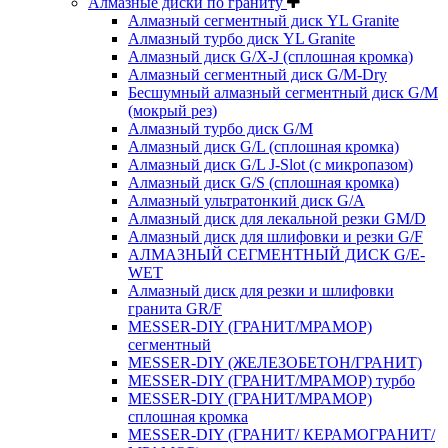
Алмазные диски по граниту
Алмазный сегментный диск YL Granite
Алмазный турбо диск YL Granite
Алмазный диск G/X-J (сплошная кромка)
Алмазный сегментный диск G/M-Dry
Бесшумный алмазный сегментный диск G/M
(мокрый рез)
Алмазный турбо диск G/M
Алмазный диск G/L (сплошная кромка)
Алмазный диск G/L J-Slot (с микропазом)
Алмазный диск G/S (сплошная кромка)
Алмазный ультратонкий диск G/A
Алмазный диск для лекальной резки GM/D
Алмазный диск для шлифовки и резки G/F
АЛМАЗНЫЙ СЕГМЕНТНЫЙ ДИСК G/E-
WET
Алмазный диск для резки и шлифовки
гранита GR/F
MESSER-DIY (ГРАНИТ/МРАМОР)
сегментный
MESSER-DIY (ЖЕЛЕЗОБЕТОН/ГРАНИТ)
MESSER-DIY (ГРАНИТ/МРАМОР) турбо
MESSER-DIY (ГРАНИТ/МРАМОР)
сплошная кромка
MESSER-DIY (ГРАНИТ/ КЕРАМОГРАНИТ/