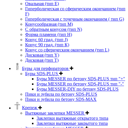
Овальная (тип Е)
Гиперболическая со сферическим окончанием (тип
F)
Гиперболическая с точечным окончанием ( тип G)
Конусообразная (тип М)
C обратным конусом (тип N)
Форма пламени (тип H)
Конус 60 град. (тип J)
Конус 90 град. (тип К)
Конус со сферическим окончанием (тип L)
Дисковая (тип Y)
Дисковая (тип Т)
Буры для перфораторов
Буры SDS-PLUS
Буры MESSER по бетону SDS-PLUS тип "+"
Буры MESSER по бетону SDS-PLUS тип "-"
Буры MESSER-DIY по бетону SDS-PLUS
Пики и зубила по бетону SDS-PLUS
Пики и зубила по бетону SDS-MAX
Крепеж
Вытяжные заклепки MESSER
Заклепки вытяжные открытого типа
Заклепки вытяжные закрытого типа