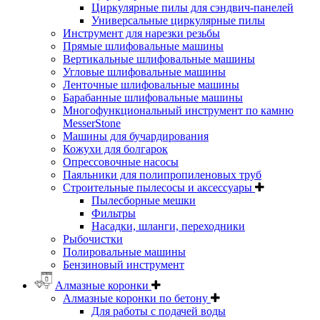
Циркулярные пилы для сэндвич-панелей
Универсальные циркулярные пилы
Инструмент для нарезки резьбы
Прямые шлифовальные машины
Вертикальные шлифовальные машины
Угловые шлифовальные машины
Ленточные шлифовальные машины
Барабанные шлифовальные машины
Многофункциональный инструмент по камню
MesserStone
Машины для бучардирования
Кожухи для болгарок
Опрессовочные насосы
Паяльники для полипропиленовых труб
Строительные пылесосы и аксессуары
Пылесборные мешки
Фильтры
Насадки, шланги, переходники
Рыбочистки
Полировальные машины
Бензиновый инструмент
Алмазные коронки
Алмазные коронки по бетону
Для работы с подачей воды