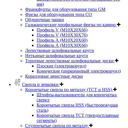
мм)
Франкфурты для оборудования типа GM
Фрезы для оборудования типа СО
Обдирочные чашки
Гальванические профильные фрезы по камню
Профиль V (M10X20X66)
Профиль V (M10X30X76)
Профиль А (М10Х20Х60)
Профиль А (М10Х30Х66)
Лепестковые шлифовальные круги
Нетканые шлифовальные круги
Торцевые лепестковые шлифовальные диски
Плоские (электрокорунд)
Конические (циркониевый электрокорунд)
Коралловые зачистные диски
Сверла и зенковки
Корончатые сверла по металлу (TCT и HSS)
Штифты-выталкиватели для корончатых
сверел
Корончатые сверла HSS (быстрорежущая
сталь)
Корончатые сверла TCT (твердосплавные
сегменты)
Ступенчатые сверла по металлу