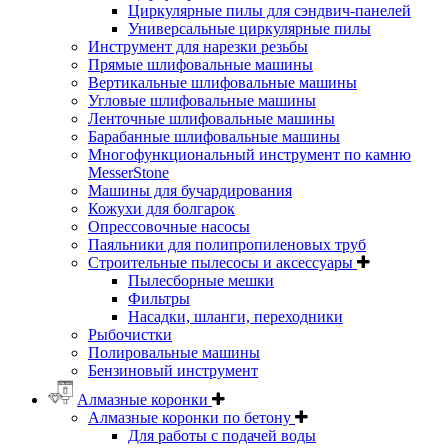
Циркулярные пилы для сэндвич-панелей
Универсальные циркулярные пилы
Инструмент для нарезки резьбы
Прямые шлифовальные машины
Вертикальные шлифовальные машины
Угловые шлифовальные машины
Ленточные шлифовальные машины
Барабанные шлифовальные машины
Многофункциональный инструмент по камню
MesserStone
Машины для бучардирования
Кожухи для болгарок
Опрессовочные насосы
Паяльники для полипропиленовых труб
Строительные пылесосы и аксессуары
Пылесборные мешки
Фильтры
Насадки, шланги, переходники
Рыбочистки
Полировальные машины
Бензиновый инструмент
Алмазные коронки
Алмазные коронки по бетону
Для работы с подачей воды