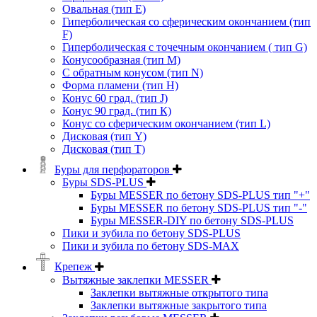
Овальная (тип Е)
Гиперболическая со сферическим окончанием (тип
F)
Гиперболическая с точечным окончанием ( тип G)
Конусообразная (тип М)
C обратным конусом (тип N)
Форма пламени (тип H)
Конус 60 град. (тип J)
Конус 90 град. (тип К)
Конус со сферическим окончанием (тип L)
Дисковая (тип Y)
Дисковая (тип Т)
Буры для перфораторов
Буры SDS-PLUS
Буры MESSER по бетону SDS-PLUS тип "+"
Буры MESSER по бетону SDS-PLUS тип "-"
Буры MESSER-DIY по бетону SDS-PLUS
Пики и зубила по бетону SDS-PLUS
Пики и зубила по бетону SDS-MAX
Крепеж
Вытяжные заклепки MESSER
Заклепки вытяжные открытого типа
Заклепки вытяжные закрытого типа