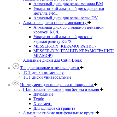
Алмазный диск для резки металла F/M
Ультратонкий алмазный диск для резки
металла F/MT
Алмазный диск для резки рельс F/V
Алмазные диски по керамограниту
Алмазный диск со сплошной алмазной
кромкой KG/L
Ультратонкий алмазный диск по
керамограниту KG/X
MESSER-DIY (КЕРАМОГРАНИТ)
MESSER-DIY (ГРАНИТ/ КЕРАМОГРАНИТ/
МРАМОР)
Алмазные диски для Cut-n-Break
Твердосплавные отрезные диски
ТСТ диски по металлу
ТСТ диски универсальные
Инструмент для шлифовки и полировки
Шлифовальные чашки для бетона и камня
Двурядные
Турбо
Х-сегмент
Для шлифовки гранита
Алмазные гибкие шлифовальные круги