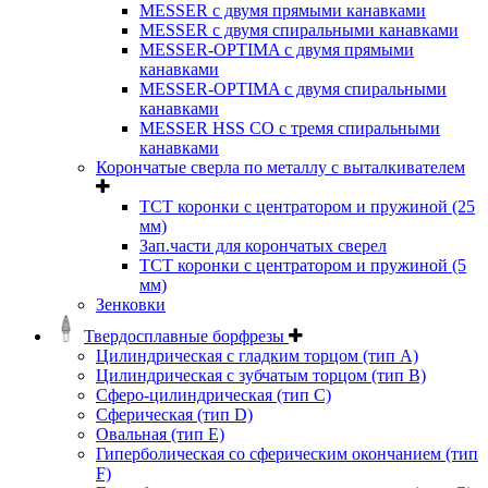
MESSER с двумя прямыми канавками
MESSER с двумя спиральными канавками
MESSER-OPTIMA с двумя прямыми
канавками
MESSER-OPTIMA с двумя спиральными
канавками
MESSER HSS CО с тремя спиральными
канавками
Корончатые сверла по металлу c выталкивателем
ТСТ коронки с центратором и пружиной (25
мм)
Зап.части для корончатых сверел
ТСТ коронки с центратором и пружиной (5
мм)
Зенковки
Твердосплавные борфрезы
Цилиндрическая с гладким торцом (тип А)
Цилиндрическая с зубчатым торцом (тип В)
Сферо-цилиндрическая (тип С)
Сферическая (тип D)
Овальная (тип Е)
Гиперболическая со сферическим окончанием (тип
F)