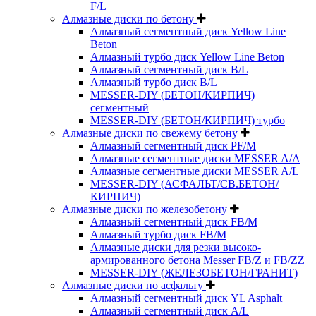
F/L
Алмазные диски по бетону
Алмазный сегментный диск Yellow Line
Beton
Алмазный турбо диск Yellow Line Beton
Алмазный сегментный диск B/L
Алмазный турбо диск B/L
MESSER-DIY (БЕТОН/КИРПИЧ)
сегментный
MESSER-DIY (БЕТОН/КИРПИЧ) турбо
Алмазные диски по свежему бетону
Алмазный сегментный диск PF/M
Алмазные сегментные диски MESSER A/A
Алмазные сегментные диски MESSER A/L
MESSER-DIY (АСФАЛЬТ/СВ.БЕТОН/
КИРПИЧ)
Алмазные диски по железобетону
Алмазный сегментный диск FB/M
Алмазный турбо диск FB/M
Алмазные диски для резки высоко-
армированного бетона Messer FB/Z и FB/ZZ
MESSER-DIY (ЖЕЛЕЗОБЕТОН/ГРАНИТ)
Алмазные диски по асфальту
Алмазный сегментный диск YL Asphalt
Алмазный сегментный диск A/L