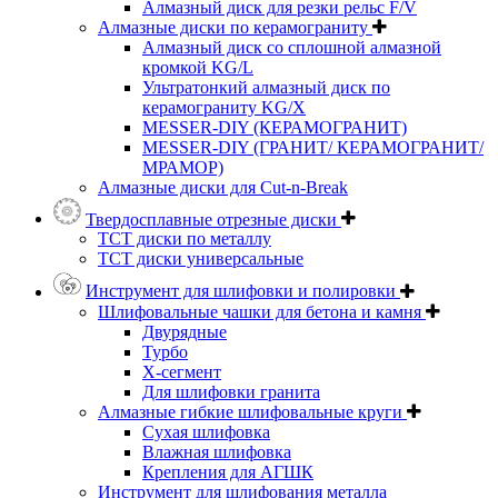
Алмазный диск для резки рельс F/V
Алмазные диски по керамограниту
Алмазный диск со сплошной алмазной
кромкой KG/L
Ультратонкий алмазный диск по
керамограниту KG/X
MESSER-DIY (КЕРАМОГРАНИТ)
MESSER-DIY (ГРАНИТ/ КЕРАМОГРАНИТ/
МРАМОР)
Алмазные диски для Cut-n-Break
Твердосплавные отрезные диски
ТСТ диски по металлу
ТСТ диски универсальные
Инструмент для шлифовки и полировки
Шлифовальные чашки для бетона и камня
Двурядные
Турбо
Х-сегмент
Для шлифовки гранита
Алмазные гибкие шлифовальные круги
Cухая шлифовка
Влажная шлифовка
Крепления для АГШК
Инструмент для шлифования металла