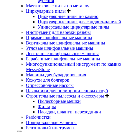
бурения
Маятниковые пилы по металлу
Циркулярные пилы
Циркулярные пилы по камню
Циркулярные пилы для сэндвич-панелей
Универсальные циркулярные пилы
Инструмент для нарезки резьбы
Прямые шлифовальные машины
Вертикальные шлифовальные машины
Угловые шлифовальные машины
Ленточные шлифовальные машины
Барабанные шлифовальные машины
Многофункциональный инструмент по камню
MesserStone
Машины для бучардирования
Кожухи для болгарок
Опрессовочные насосы
Паяльники для полипропиленовых труб
Строительные пылесосы и аксессуары
Пылесборные мешки
Фильтры
Насадки, шланги, переходники
Рыбочистки
Полировальные машины
Бензиновый инструмент