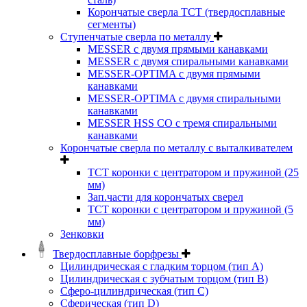
Корончатые сверла TCT (твердосплавные
сегменты)
Ступенчатые сверла по металлу
MESSER с двумя прямыми канавками
MESSER с двумя спиральными канавками
MESSER-OPTIMA с двумя прямыми
канавками
MESSER-OPTIMA с двумя спиральными
канавками
MESSER HSS CО с тремя спиральными
канавками
Корончатые сверла по металлу c выталкивателем
ТСТ коронки с центратором и пружиной (25
мм)
Зап.части для корончатых сверел
ТСТ коронки с центратором и пружиной (5
мм)
Зенковки
Твердосплавные борфрезы
Цилиндрическая с гладким торцом (тип А)
Цилиндрическая с зубчатым торцом (тип В)
Сферо-цилиндрическая (тип С)
Сферическая (тип D)