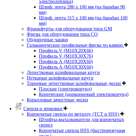
электролобзика)
Шлиф. лента 286 х 100 мм (на барабан 90
мм)
Шлиф. лента 315 х 100 мм (на барабан 100
мм)
Франкфурты для оборудования типа GM
Фрезы для оборудования типа СО
Обдирочные чашки
Гальванические профильные фрезы по камню
Профиль V (M10X20X66)
Профиль V (M10X30X76)
Профиль А (М10Х20Х60)
Профиль А (М10Х30Х66)
Лепестковые шлифовальные круги
Нетканые шлифовальные круги
Торцевые лепестковые шлифовальные диски
Плоские (электрокорунд)
Конические (циркониевый электрокорунд)
Коралловые зачистные диски
Сверла и зенковки
Корончатые сверла по металлу (TCT и HSS)
Штифты-выталкиватели для корончатых
сверел
Корончатые сверла HSS (быстрорежущая
сталь)