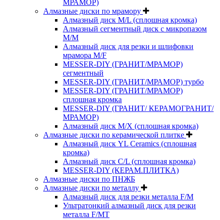
МРАМОР)
Алмазные диски по мрамору
Алмазный диск M/L (сплошная кромка)
Алмазный сегментный диск с микропазом
M/M
Алмазный диск для резки и шлифовки
мрамора M/F
MESSER-DIY (ГРАНИТ/МРАМОР)
сегментный
MESSER-DIY (ГРАНИТ/МРАМОР) турбо
MESSER-DIY (ГРАНИТ/МРАМОР)
сплошная кромка
MESSER-DIY (ГРАНИТ/ КЕРАМОГРАНИТ/
МРАМОР)
Алмазный диск M/X (сплошная кромка)
Алмазные диски по керамической плитке
Алмазный диск YL Ceramics (сплошная
кромка)
Алмазный диск C/L (сплошная кромка)
MESSER-DIY (КЕРАМ.ПЛИТКА)
Алмазные диски по ПНЖБ
Алмазные диски по металлу
Алмазный диск для резки металла F/M
Ультратонкий алмазный диск для резки
металла F/MT