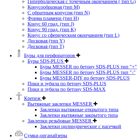
Гиперболическая с точечным окончанием ( тип G)
Конусообразная (тип М)
C обратным конусом (тип N)
Форма пламени (тип H)
Конус 60 град. (тип J)
Конус 90 град. (тип К)
Конус со сферическим окончанием (тип L)
Дисковая (тип Y)
Дисковая (тип Т)
Буры для перфораторов
Буры SDS-PLUS
Буры MESSER по бетону SDS-PLUS тип "+"
Буры MESSER по бетону SDS-PLUS тип "-"
Буры MESSER-DIY по бетону SDS-PLUS
Пики и зубила по бетону SDS-PLUS
Пики и зубила по бетону SDS-MAX
Крепеж
Вытяжные заклепки MESSER
Заклепки вытяжные открытого типа
Заклепки вытяжные закрытого типа
Заклепки резьбовые MESSER
Заклепки цилиндрические с насечкой
Сумки-органайзеры