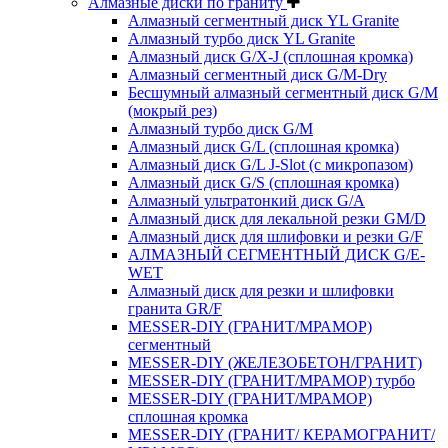
Алмазные диски по граниту
Алмазный сегментный диск YL Granite
Алмазный турбо диск YL Granite
Алмазный диск G/X-J (сплошная кромка)
Алмазный сегментный диск G/M-Dry
Бесшумный алмазный сегментный диск G/M
(мокрый рез)
Алмазный турбо диск G/M
Алмазный диск G/L (сплошная кромка)
Алмазный диск G/L J-Slot (с микропазом)
Алмазный диск G/S (сплошная кромка)
Алмазный ультратонкий диск G/A
Алмазный диск для лекальной резки GM/D
Алмазный диск для шлифовки и резки G/F
АЛМАЗНЫЙ СЕГМЕНТНЫЙ ДИСК G/E-
WET
Алмазный диск для резки и шлифовки
гранита GR/F
MESSER-DIY (ГРАНИТ/МРАМОР)
сегментный
MESSER-DIY (ЖЕЛЕЗОБЕТОН/ГРАНИТ)
MESSER-DIY (ГРАНИТ/МРАМОР) турбо
MESSER-DIY (ГРАНИТ/МРАМОР)
сплошная кромка
MESSER-DIY (ГРАНИТ/ КЕРАМОГРАНИТ/