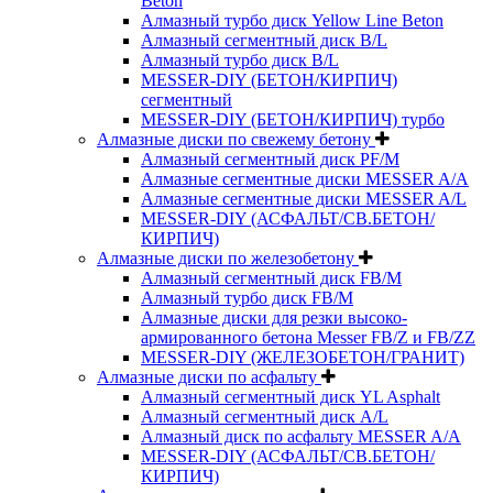
Beton
Алмазный турбо диск Yellow Line Beton
Алмазный сегментный диск B/L
Алмазный турбо диск B/L
MESSER-DIY (БЕТОН/КИРПИЧ)
сегментный
MESSER-DIY (БЕТОН/КИРПИЧ) турбо
Алмазные диски по свежему бетону
Алмазный сегментный диск PF/M
Алмазные сегментные диски MESSER A/A
Алмазные сегментные диски MESSER A/L
MESSER-DIY (АСФАЛЬТ/СВ.БЕТОН/
КИРПИЧ)
Алмазные диски по железобетону
Алмазный сегментный диск FB/M
Алмазный турбо диск FB/M
Алмазные диски для резки высоко-
армированного бетона Messer FB/Z и FB/ZZ
MESSER-DIY (ЖЕЛЕЗОБЕТОН/ГРАНИТ)
Алмазные диски по асфальту
Алмазный сегментный диск YL Asphalt
Алмазный сегментный диск A/L
Алмазный диск по асфальту MESSER A/A
MESSER-DIY (АСФАЛЬТ/СВ.БЕТОН/
КИРПИЧ)