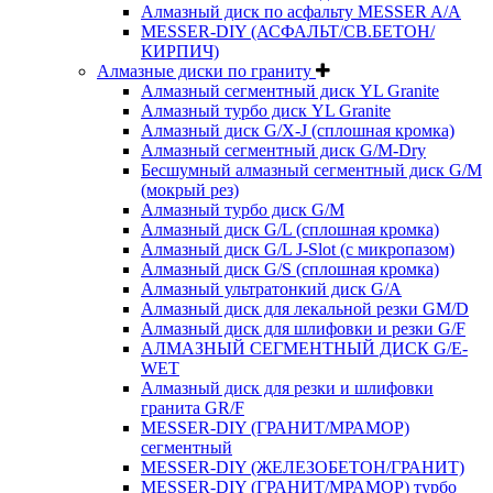
Алмазный диск по асфальту MESSER A/A
MESSER-DIY (АСФАЛЬТ/СВ.БЕТОН/
КИРПИЧ)
Алмазные диски по граниту
Алмазный сегментный диск YL Granite
Алмазный турбо диск YL Granite
Алмазный диск G/X-J (сплошная кромка)
Алмазный сегментный диск G/M-Dry
Бесшумный алмазный сегментный диск G/M
(мокрый рез)
Алмазный турбо диск G/M
Алмазный диск G/L (сплошная кромка)
Алмазный диск G/L J-Slot (с микропазом)
Алмазный диск G/S (сплошная кромка)
Алмазный ультратонкий диск G/A
Алмазный диск для лекальной резки GM/D
Алмазный диск для шлифовки и резки G/F
АЛМАЗНЫЙ СЕГМЕНТНЫЙ ДИСК G/E-
WET
Алмазный диск для резки и шлифовки
гранита GR/F
MESSER-DIY (ГРАНИТ/МРАМОР)
сегментный
MESSER-DIY (ЖЕЛЕЗОБЕТОН/ГРАНИТ)
MESSER-DIY (ГРАНИТ/МРАМОР) турбо