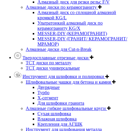
Алмазный диск для резки рельс F/V
Алмазные диски по керамограниту
Алмазный диск со сплошной алмазной
кромкой KG/L
Ультратонкий алмазный диск по
керамограниту KG/X
MESSER-DIY (КЕРАМОГРАНИТ)
MESSER-DIY (ГРАНИТ/ КЕРАМОГРАНИТ/
МРАМОР)
Алмазные диски для Cut-n-Break
Твердосплавные отрезные диски
ТСТ диски по металлу
ТСТ диски универсальные
Инструмент для шлифовки и полировки
Шлифовальные чашки для бетона и камня
Двурядные
Турбо
Х-сегмент
Для шлифовки гранита
Алмазные гибкие шлифовальные круги
Cухая шлифовка
Влажная шлифовка
Крепления для АГШК
Инструмент для шлифования металла