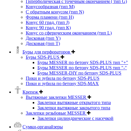
Гиперболическая с точечным окончанием ( тип G)
Конусообразная (тип М)
C обратным конусом (тип N)
Форма пламени (тип H)
Конус 60 град. (тип J)
Конус 90 град. (тип К)
Конус со сферическим окончанием (тип L)
Дисковая (тип Y)
Дисковая (тип Т)
Буры для перфораторов
Буры SDS-PLUS
Буры MESSER по бетону SDS-PLUS тип "+"
Буры MESSER по бетону SDS-PLUS тип "-"
Буры MESSER-DIY по бетону SDS-PLUS
Пики и зубила по бетону SDS-PLUS
Пики и зубила по бетону SDS-MAX
Крепеж
Вытяжные заклепки MESSER
Заклепки вытяжные открытого типа
Заклепки вытяжные закрытого типа
Заклепки резьбовые MESSER
Заклепки цилиндрические с насечкой
Сумки-органайзеры