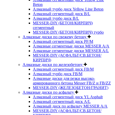
Beton
Алмазный турбо диск Yellow Line Beton
Алмазный сегментный диск B/L
Алмазный турбо диск B/L
MESSER-DIY (БЕТОН/КИРПИЧ)
сегментный
MESSER-DIY (БЕТОН/КИРПИЧ) турбо
Алмазные диски по свежему бетону
Алмазный сегментный диск PF/M
Алмазные сегментные диски MESSER A/A
Алмазные сегментные диски MESSER A/L
MESSER-DIY (АСФАЛЬТ/СВ.БЕТОН/
КИРПИЧ)
Алмазные диски по железобетону
Алмазный сегментный диск FB/M
Алмазный турбо диск FB/M
Алмазные диски для резки высоко-
армированного бетона Messer FB/Z и FB/ZZ
MESSER-DIY (ЖЕЛЕЗОБЕТОН/ГРАНИТ)
Алмазные диски по асфальту
Алмазный сегментный диск YL Asphalt
Алмазный сегментный диск A/L
Алмазный диск по асфальту MESSER A/A
MESSER-DIY (АСФАЛЬТ/СВ.БЕТОН/