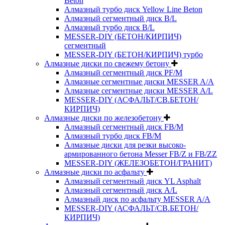
Beton
Алмазный турбо диск Yellow Line Beton
Алмазный сегментный диск B/L
Алмазный турбо диск B/L
MESSER-DIY (БЕТОН/КИРПИЧ)
сегментный
MESSER-DIY (БЕТОН/КИРПИЧ) турбо
Алмазные диски по свежему бетону
Алмазный сегментный диск PF/M
Алмазные сегментные диски MESSER A/A
Алмазные сегментные диски MESSER A/L
MESSER-DIY (АСФАЛЬТ/СВ.БЕТОН/
КИРПИЧ)
Алмазные диски по железобетону
Алмазный сегментный диск FB/M
Алмазный турбо диск FB/M
Алмазные диски для резки высоко-
армированного бетона Messer FB/Z и FB/ZZ
MESSER-DIY (ЖЕЛЕЗОБЕТОН/ГРАНИТ)
Алмазные диски по асфальту
Алмазный сегментный диск YL Asphalt
Алмазный сегментный диск A/L
Алмазный диск по асфальту MESSER A/A
MESSER-DIY (АСФАЛЬТ/СВ.БЕТОН/
КИРПИЧ)