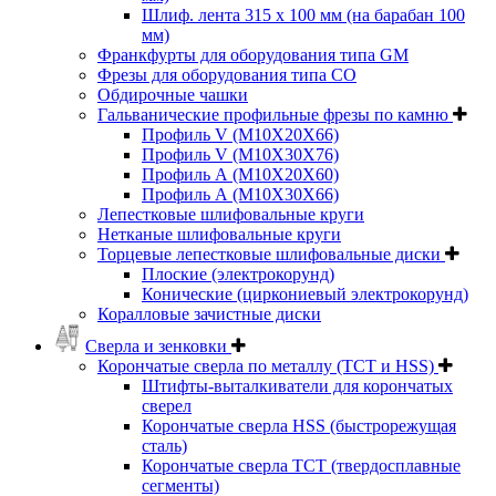
Шлиф. лента 315 х 100 мм (на барабан 100
мм)
Франкфурты для оборудования типа GM
Фрезы для оборудования типа СО
Обдирочные чашки
Гальванические профильные фрезы по камню
Профиль V (M10X20X66)
Профиль V (M10X30X76)
Профиль А (М10Х20Х60)
Профиль А (М10Х30Х66)
Лепестковые шлифовальные круги
Нетканые шлифовальные круги
Торцевые лепестковые шлифовальные диски
Плоские (электрокорунд)
Конические (циркониевый электрокорунд)
Коралловые зачистные диски
Сверла и зенковки
Корончатые сверла по металлу (TCT и HSS)
Штифты-выталкиватели для корончатых
сверел
Корончатые сверла HSS (быстрорежущая
сталь)
Корончатые сверла TCT (твердосплавные
сегменты)