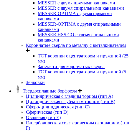
MESSER с двумя прямыми канавками
MESSER с двумя спиральными канавками
MESSER-OPTIMA с двумя прямыми
канавками
MESSER-OPTIMA с двумя спиральными
канавками
MESSER HSS CО с тремя спиральными
канавками
Корончатые сверла по металлу c выталкивателем
ТСТ коронки с центратором и пружиной (25
мм)
Зап.части для корончатых сверел
ТСТ коронки с центратором и пружиной (5
мм)
Зенковки
Твердосплавные борфрезы
Цилиндрическая с гладким торцом (тип А)
Цилиндрическая с зубчатым торцом (тип В)
Сферо-цилиндрическая (тип С)
Сферическая (тип D)
Овальная (тип Е)
Гиперболическая со сферическим окончанием (тип
F)