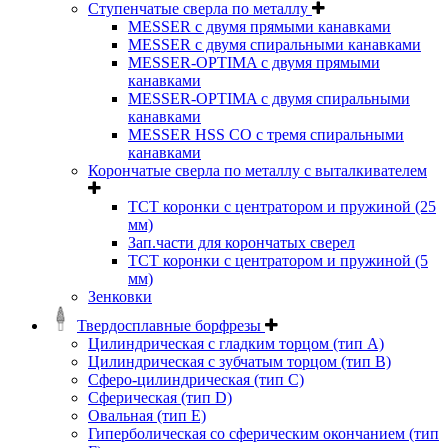
Ступенчатые сверла по металлу
MESSER с двумя прямыми канавками
MESSER с двумя спиральными канавками
MESSER-OPTIMA с двумя прямыми
канавками
MESSER-OPTIMA с двумя спиральными
канавками
MESSER HSS CО с тремя спиральными
канавками
Корончатые сверла по металлу c выталкивателем
ТСТ коронки с центратором и пружиной (25
мм)
Зап.части для корончатых сверел
ТСТ коронки с центратором и пружиной (5
мм)
Зенковки
Твердосплавные борфрезы
Цилиндрическая с гладким торцом (тип А)
Цилиндрическая с зубчатым торцом (тип В)
Сферо-цилиндрическая (тип С)
Сферическая (тип D)
Овальная (тип Е)
Гиперболическая со сферическим окончанием (тип