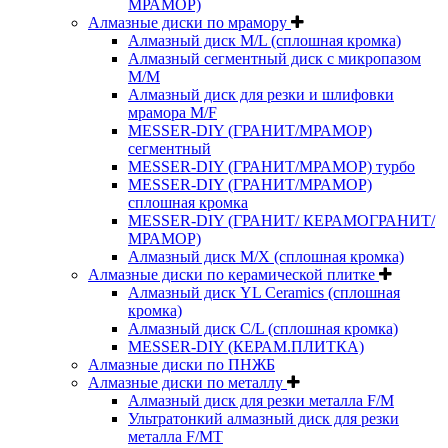
МРАМОР)
Алмазные диски по мрамору
Алмазный диск M/L (сплошная кромка)
Алмазный сегментный диск с микропазом
M/M
Алмазный диск для резки и шлифовки
мрамора M/F
MESSER-DIY (ГРАНИТ/МРАМОР)
сегментный
MESSER-DIY (ГРАНИТ/МРАМОР) турбо
MESSER-DIY (ГРАНИТ/МРАМОР)
сплошная кромка
MESSER-DIY (ГРАНИТ/ КЕРАМОГРАНИТ/
МРАМОР)
Алмазный диск M/X (сплошная кромка)
Алмазные диски по керамической плитке
Алмазный диск YL Ceramics (сплошная
кромка)
Алмазный диск C/L (сплошная кромка)
MESSER-DIY (КЕРАМ.ПЛИТКА)
Алмазные диски по ПНЖБ
Алмазные диски по металлу
Алмазный диск для резки металла F/M
Ультратонкий алмазный диск для резки
металла F/MT