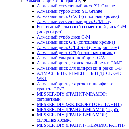
Алмазные диски по граниту
Алмазный сегментный диск YL Granite
Алмазный турбо диск YL Granite
Алмазный диск G/X-J (сплошная кромка)
Алмазный сегментный диск G/M-Dry
Бесшумный алмазный сегментный диск G/M
(мокрый рез)
Алмазный турбо диск G/M
Алмазный диск G/L (сплошная кромка)
Алмазный диск G/L J-Slot (с микропазом)
Алмазный диск G/S (сплошная кромка)
Алмазный ультратонкий диск G/A
Алмазный диск для лекальной резки GM/D
Алмазный диск для шлифовки и резки G/F
АЛМАЗНЫЙ СЕГМЕНТНЫЙ ДИСК G/E-
WET
Алмазный диск для резки и шлифовки
гранита GR/F
MESSER-DIY (ГРАНИТ/МРАМОР)
сегментный
MESSER-DIY (ЖЕЛЕЗОБЕТОН/ГРАНИТ)
MESSER-DIY (ГРАНИТ/МРАМОР) турбо
MESSER-DIY (ГРАНИТ/МРАМОР)
сплошная кромка
MESSER-DIY (ГРАНИТ/ КЕРАМОГРАНИТ/