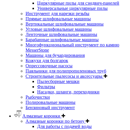
Циркулярные пилы для сэндвич-панелей
Универсальные циркулярные пилы
Инструмент для нарезки резьбы
Прямые шлифовальные машины
Вертикальные шлифовальные машины
Угловые шлифовальные машины
Ленточные шлифовальные машины
Барабанные шлифовальные машины
Многофункциональный инструмент по камню
MesserStone
Машины для бучардирования
Кожухи для болгарок
Опрессовочные насосы
Паяльники для полипропиленовых труб
Строительные пылесосы и аксессуары
Пылесборные мешки
Фильтры
Насадки, шланги, переходники
Рыбочистки
Полировальные машины
Бензиновый инструмент
Алмазные коронки
Алмазные коронки по бетону
Для работы с подачей воды