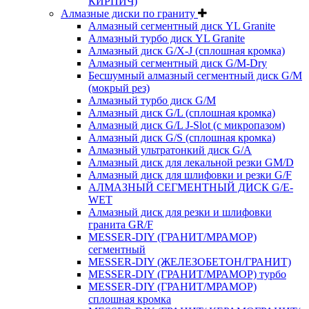
КИРПИЧ)
Алмазные диски по граниту
Алмазный сегментный диск YL Granite
Алмазный турбо диск YL Granite
Алмазный диск G/X-J (сплошная кромка)
Алмазный сегментный диск G/M-Dry
Бесшумный алмазный сегментный диск G/M
(мокрый рез)
Алмазный турбо диск G/M
Алмазный диск G/L (сплошная кромка)
Алмазный диск G/L J-Slot (с микропазом)
Алмазный диск G/S (сплошная кромка)
Алмазный ультратонкий диск G/A
Алмазный диск для лекальной резки GM/D
Алмазный диск для шлифовки и резки G/F
АЛМАЗНЫЙ СЕГМЕНТНЫЙ ДИСК G/E-
WET
Алмазный диск для резки и шлифовки
гранита GR/F
MESSER-DIY (ГРАНИТ/МРАМОР)
сегментный
MESSER-DIY (ЖЕЛЕЗОБЕТОН/ГРАНИТ)
MESSER-DIY (ГРАНИТ/МРАМОР) турбо
MESSER-DIY (ГРАНИТ/МРАМОР)
сплошная кромка