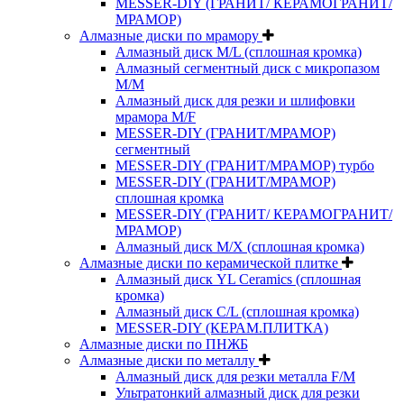
MESSER-DIY (ГРАНИТ/ КЕРАМОГРАНИТ/
МРАМОР)
Алмазные диски по мрамору
Алмазный диск M/L (сплошная кромка)
Алмазный сегментный диск с микропазом
M/M
Алмазный диск для резки и шлифовки
мрамора M/F
MESSER-DIY (ГРАНИТ/МРАМОР)
сегментный
MESSER-DIY (ГРАНИТ/МРАМОР) турбо
MESSER-DIY (ГРАНИТ/МРАМОР)
сплошная кромка
MESSER-DIY (ГРАНИТ/ КЕРАМОГРАНИТ/
МРАМОР)
Алмазный диск M/X (сплошная кромка)
Алмазные диски по керамической плитке
Алмазный диск YL Ceramics (сплошная
кромка)
Алмазный диск C/L (сплошная кромка)
MESSER-DIY (КЕРАМ.ПЛИТКА)
Алмазные диски по ПНЖБ
Алмазные диски по металлу
Алмазный диск для резки металла F/M
Ультратонкий алмазный диск для резки