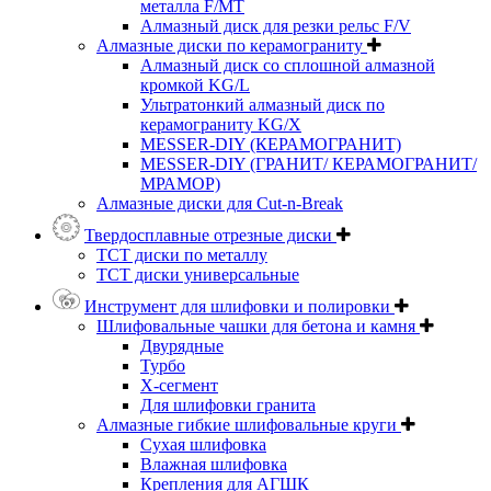
металла F/MT
Алмазный диск для резки рельс F/V
Алмазные диски по керамограниту
Алмазный диск со сплошной алмазной
кромкой KG/L
Ультратонкий алмазный диск по
керамограниту KG/X
MESSER-DIY (КЕРАМОГРАНИТ)
MESSER-DIY (ГРАНИТ/ КЕРАМОГРАНИТ/
МРАМОР)
Алмазные диски для Cut-n-Break
Твердосплавные отрезные диски
ТСТ диски по металлу
ТСТ диски универсальные
Инструмент для шлифовки и полировки
Шлифовальные чашки для бетона и камня
Двурядные
Турбо
Х-сегмент
Для шлифовки гранита
Алмазные гибкие шлифовальные круги
Cухая шлифовка
Влажная шлифовка
Крепления для АГШК