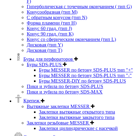
F)
Гиперболическая с точечным окончанием ( тип G)
Конусообразная (тип М)
C обратным конусом (тип N)
Форма пламени (тип H)
Конус 60 град. (тип J)
Конус 90 град. (тип К)
Конус со сферическим окончанием (тип L)
Дисковая (тип Y)
Дисковая (тип Т)
Буры для перфораторов
Буры SDS-PLUS
Буры MESSER по бетону SDS-PLUS тип "+"
Буры MESSER по бетону SDS-PLUS тип "-"
Буры MESSER-DIY по бетону SDS-PLUS
Пики и зубила по бетону SDS-PLUS
Пики и зубила по бетону SDS-MAX
Крепеж
Вытяжные заклепки MESSER
Заклепки вытяжные открытого типа
Заклепки вытяжные закрытого типа
Заклепки резьбовые MESSER
Заклепки цилиндрические с насечкой