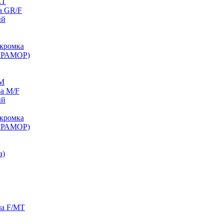
ET
а GR/F
ый
кромка
МРАМОР)
/M
а M/F
ый
кромка
МРАМОР)
а)
ла F/MT