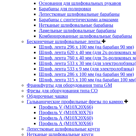
Основания для шлифовальных рукавов
Барабаны для полировки
Лепестковые шлифовальные барабаны
Барабаны с синтетическими алмазами
Нетканые шлифовальные барабаны
Ламельные шлифовальные барабаны
Комбинированные шлифовальные барабаны
Бесконечные шлифовальные ленты
Шлиф. лента 296 х 100 мм (на барабан 90 мм)
Шлиф. лента 620 х 40 мм (для 2х-роликовых 
Шлиф. лента 760 х 40 мм (для 3х-роликовых 
Шлиф. лента 533 х 30 мм (для электролобзика
Шлиф. лента 533 х 9 мм (для электролобзика)
Шлиф. лента 286 х 100 мм (на барабан 90 мм)
Шлиф. лента 315 х 100 мм (на барабан 100 мм
Франкфурты для оборудования типа GM
Фрезы для оборудования типа СО
Обдирочные чашки
Гальванические профильные фрезы по камню
Профиль V (M10X20X66)
Профиль V (M10X30X76)
Профиль А (М10Х20Х60)
Профиль А (М10Х30Х66)
Лепестковые шлифовальные круги
Нетканые шлифовальные круги