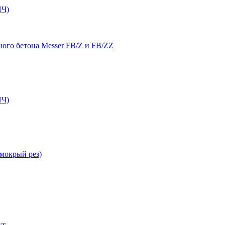
Ч)
ого бетона Messer FB/Z и FB/ZZ
Ч)
мокрый рез)