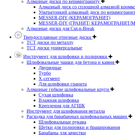
Алмазные диски по керамограниту
Алмазный диск со сплошной алмазной кромк
Ультратонкий алмазный диск по керамограни
MESSER-DIY (КЕРАМОГРАНИТ)
MESSER-DIY (ГРАНИТ/ КЕРАМОГРАНИТ/
Алмазные диски для Cut-n-Break
Твердосплавные отрезные диски
ТСТ диски по металлу
ТСТ диски универсальные
Инструмент для шлифовки и полировки
Шлифовальные чашки для бетона и камня
Двурядные
Турбо
Х-сегмент
Для шлифовки гранита
Алмазные гибкие шлифовальные круги
Cухая шлифовка
Влажная шлифовка
Крепления для АГШК
Инструмент для шлифования металла
Расходка для барабанных шлифовальных машин
Шлифовальные рукава
Щетки для полировки и браширования
Барабаны для зачистки