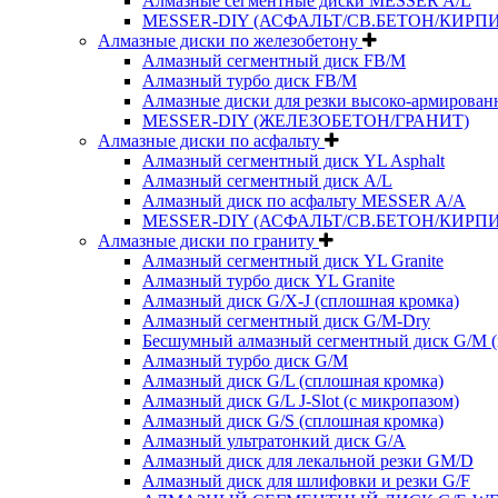
Алмазные сегментные диски MESSER A/L
MESSER-DIY (АСФАЛЬТ/СВ.БЕТОН/КИРПИ
Алмазные диски по железобетону
Алмазный сегментный диск FB/M
Алмазный турбо диск FB/M
Алмазные диски для резки высоко-армированн
MESSER-DIY (ЖЕЛЕЗОБЕТОН/ГРАНИТ)
Алмазные диски по асфальту
Алмазный сегментный диск YL Asphalt
Алмазный сегментный диск A/L
Алмазный диск по асфальту MESSER A/A
MESSER-DIY (АСФАЛЬТ/СВ.БЕТОН/КИРПИ
Алмазные диски по граниту
Алмазный сегментный диск YL Granite
Алмазный турбо диск YL Granite
Алмазный диск G/X-J (сплошная кромка)
Алмазный сегментный диск G/M-Dry
Бесшумный алмазный сегментный диск G/M (
Алмазный турбо диск G/M
Алмазный диск G/L (сплошная кромка)
Алмазный диск G/L J-Slot (с микропазом)
Алмазный диск G/S (сплошная кромка)
Алмазный ультратонкий диск G/A
Алмазный диск для лекальной резки GM/D
Алмазный диск для шлифовки и резки G/F