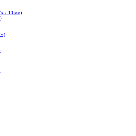
хв. 10 мм)
)
мм)
е
M