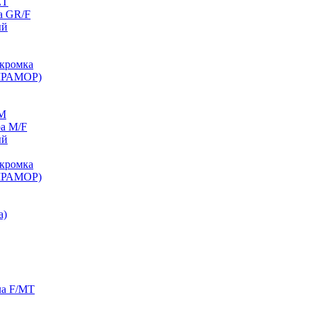
ET
а GR/F
ый
кромка
МРАМОР)
/M
а M/F
ый
кромка
МРАМОР)
а)
ла F/MT