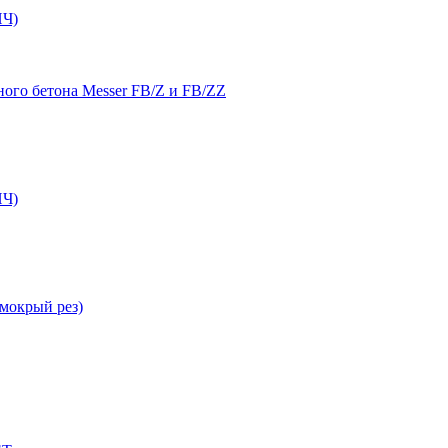
Ч)
ого бетона Messer FB/Z и FB/ZZ
Ч)
мокрый рез)