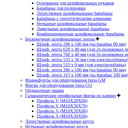
Основания для шлифовальных рукавов
Барабаны для полировки
Лепестковые шлифовальные барабаны
Барабаны с синтетическими алмазами
Нетканые шлифовальные барабаны
Ламельные шлифовальные барабаны
Комбинированные шлифовальные барабаны
Бесконечные шлифовальные ленты
Шлиф. лента 296 х 100 мм (на барабан 90 мм)
Шлиф. лента 620 х 40 мм (для 2х-роликовых 
Шлиф. лента 760 х 40 мм (для 3х-роликовых 
Шлиф. лента 533 х 30 мм (для электролобзика
Шлиф. лента 533 х 9 мм (для электролобзика)
Шлиф. лента 286 х 100 мм (на барабан 90 мм)
Шлиф. лента 315 х 100 мм (на барабан 100 мм
Франкфурты для оборудования типа GM
Фрезы для оборудования типа СО
Обдирочные чашки
Гальванические профильные фрезы по камню
Профиль V (M10X20X66)
Профиль V (M10X30X76)
Профиль А (М10Х20Х60)
Профиль А (М10Х30Х66)
Лепестковые шлифовальные круги
Нетканые шлифовальные круги