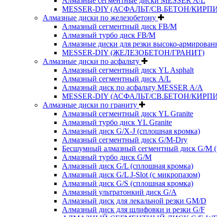
Алмазные сегментные диски MESSER A/L
MESSER-DIY (АСФАЛЬТ/СВ.БЕТОН/КИРПИ
Алмазные диски по железобетону
Алмазный сегментный диск FB/M
Алмазный турбо диск FB/M
Алмазные диски для резки высоко-армированн
MESSER-DIY (ЖЕЛЕЗОБЕТОН/ГРАНИТ)
Алмазные диски по асфальту
Алмазный сегментный диск YL Asphalt
Алмазный сегментный диск A/L
Алмазный диск по асфальту MESSER A/A
MESSER-DIY (АСФАЛЬТ/СВ.БЕТОН/КИРПИ
Алмазные диски по граниту
Алмазный сегментный диск YL Granite
Алмазный турбо диск YL Granite
Алмазный диск G/X-J (сплошная кромка)
Алмазный сегментный диск G/M-Dry
Бесшумный алмазный сегментный диск G/M (
Алмазный турбо диск G/M
Алмазный диск G/L (сплошная кромка)
Алмазный диск G/L J-Slot (с микропазом)
Алмазный диск G/S (сплошная кромка)
Алмазный ультратонкий диск G/A
Алмазный диск для лекальной резки GM/D
Алмазный диск для шлифовки и резки G/F