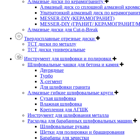
Алмазные диски по керамограниту
Алмазный диск со сплошной алмазной кромк
Ультратонкий алмазный диск по керамограни
MESSER-DIY (КЕРАМОГРАНИТ)
MESSER-DIY (ГРАНИТ/ КЕРАМОГРАНИТ/
Алмазные диски для Cut-n-Break
Твердосплавные отрезные диски
ТСТ диски по металлу
ТСТ диски универсальные
Инструмент для шлифовки и полировки
Шлифовальные чашки для бетона и камня
Двурядные
Турбо
Х-сегмент
Для шлифовки гранита
Алмазные гибкие шлифовальные круги
Cухая шлифовка
Влажная шлифовка
Крепления для АГШК
Инструмент для шлифования металла
Расходка для барабанных шлифовальных машин
Шлифовальные рукава
Щетки для полировки и браширования
Барабаны для зачистки