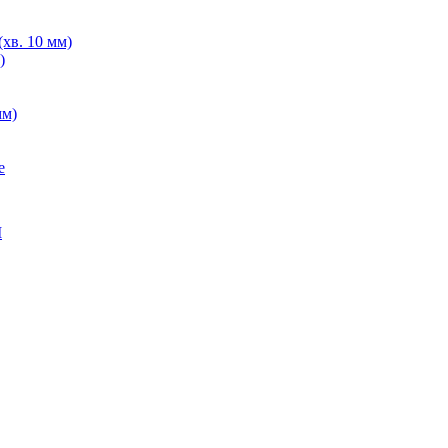
хв. 10 мм)
)
мм)
е
M