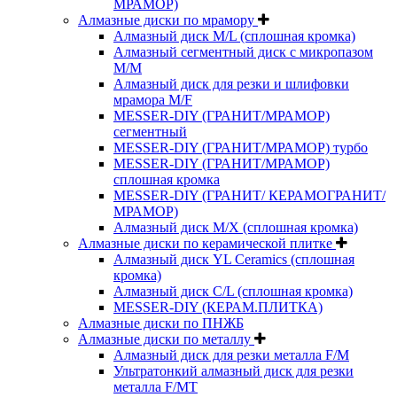
МРАМОР)
Алмазные диски по мрамору
Алмазный диск M/L (сплошная кромка)
Алмазный сегментный диск с микропазом
M/M
Алмазный диск для резки и шлифовки
мрамора M/F
MESSER-DIY (ГРАНИТ/МРАМОР)
сегментный
MESSER-DIY (ГРАНИТ/МРАМОР) турбо
MESSER-DIY (ГРАНИТ/МРАМОР)
сплошная кромка
MESSER-DIY (ГРАНИТ/ КЕРАМОГРАНИТ/
МРАМОР)
Алмазный диск M/X (сплошная кромка)
Алмазные диски по керамической плитке
Алмазный диск YL Ceramics (сплошная
кромка)
Алмазный диск C/L (сплошная кромка)
MESSER-DIY (КЕРАМ.ПЛИТКА)
Алмазные диски по ПНЖБ
Алмазные диски по металлу
Алмазный диск для резки металла F/M
Ультратонкий алмазный диск для резки
металла F/MT