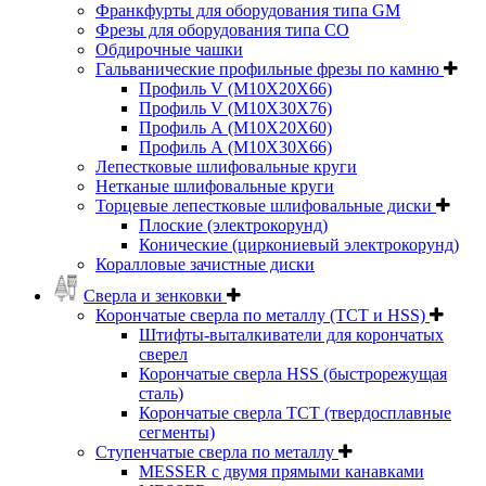
Франкфурты для оборудования типа GM
Фрезы для оборудования типа СО
Обдирочные чашки
Гальванические профильные фрезы по камню
Профиль V (M10X20X66)
Профиль V (M10X30X76)
Профиль А (М10Х20Х60)
Профиль А (М10Х30Х66)
Лепестковые шлифовальные круги
Нетканые шлифовальные круги
Торцевые лепестковые шлифовальные диски
Плоские (электрокорунд)
Конические (циркониевый электрокорунд)
Коралловые зачистные диски
Сверла и зенковки
Корончатые сверла по металлу (TCT и HSS)
Штифты-выталкиватели для корончатых
сверел
Корончатые сверла HSS (быстрорежущая
сталь)
Корончатые сверла TCT (твердосплавные
сегменты)
Ступенчатые сверла по металлу
MESSER с двумя прямыми канавками