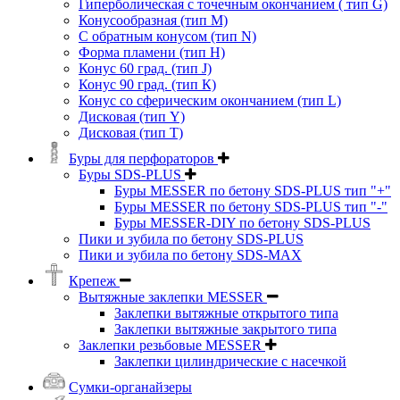
Гиперболическая с точечным окончанием ( тип G)
Конусообразная (тип М)
C обратным конусом (тип N)
Форма пламени (тип H)
Конус 60 град. (тип J)
Конус 90 град. (тип К)
Конус со сферическим окончанием (тип L)
Дисковая (тип Y)
Дисковая (тип Т)
Буры для перфораторов
Буры SDS-PLUS
Буры MESSER по бетону SDS-PLUS тип "+"
Буры MESSER по бетону SDS-PLUS тип "-"
Буры MESSER-DIY по бетону SDS-PLUS
Пики и зубила по бетону SDS-PLUS
Пики и зубила по бетону SDS-MAX
Крепеж
Вытяжные заклепки MESSER
Заклепки вытяжные открытого типа
Заклепки вытяжные закрытого типа
Заклепки резьбовые MESSER
Заклепки цилиндрические с насечкой
Сумки-органайзеры