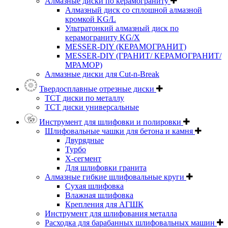
Алмазные диски по керамограниту
Алмазный диск со сплошной алмазной
кромкой KG/L
Ультратонкий алмазный диск по
керамограниту KG/X
MESSER-DIY (КЕРАМОГРАНИТ)
MESSER-DIY (ГРАНИТ/ КЕРАМОГРАНИТ/
МРАМОР)
Алмазные диски для Cut-n-Break
Твердосплавные отрезные диски
ТСТ диски по металлу
ТСТ диски универсальные
Инструмент для шлифовки и полировки
Шлифовальные чашки для бетона и камня
Двурядные
Турбо
Х-сегмент
Для шлифовки гранита
Алмазные гибкие шлифовальные круги
Cухая шлифовка
Влажная шлифовка
Крепления для АГШК
Инструмент для шлифования металла
Расходка для барабанных шлифовальных машин