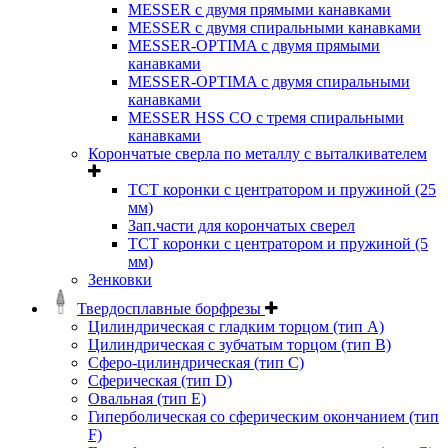
MESSER с двумя прямыми канавками
MESSER с двумя спиральными канавками
MESSER-OPTIMA с двумя прямыми
канавками
MESSER-OPTIMA с двумя спиральными
канавками
MESSER HSS CО с тремя спиральными
канавками
Корончатые сверла по металлу c выталкивателем
ТСТ коронки с центратором и пружиной (25
мм)
Зап.части для корончатых сверел
ТСТ коронки с центратором и пружиной (5
мм)
Зенковки
Твердосплавные борфрезы
Цилиндрическая с гладким торцом (тип А)
Цилиндрическая с зубчатым торцом (тип В)
Сферо-цилиндрическая (тип С)
Сферическая (тип D)
Овальная (тип Е)
Гиперболическая со сферическим окончанием (тип
F)