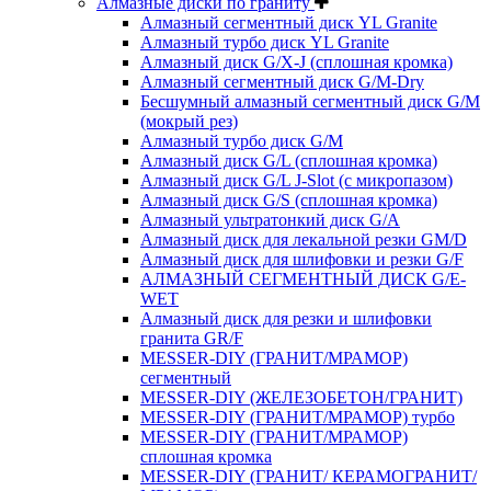
Алмазные диски по граниту
Алмазный сегментный диск YL Granite
Алмазный турбо диск YL Granite
Алмазный диск G/X-J (сплошная кромка)
Алмазный сегментный диск G/M-Dry
Бесшумный алмазный сегментный диск G/M
(мокрый рез)
Алмазный турбо диск G/M
Алмазный диск G/L (сплошная кромка)
Алмазный диск G/L J-Slot (с микропазом)
Алмазный диск G/S (сплошная кромка)
Алмазный ультратонкий диск G/A
Алмазный диск для лекальной резки GM/D
Алмазный диск для шлифовки и резки G/F
АЛМАЗНЫЙ СЕГМЕНТНЫЙ ДИСК G/E-
WET
Алмазный диск для резки и шлифовки
гранита GR/F
MESSER-DIY (ГРАНИТ/МРАМОР)
сегментный
MESSER-DIY (ЖЕЛЕЗОБЕТОН/ГРАНИТ)
MESSER-DIY (ГРАНИТ/МРАМОР) турбо
MESSER-DIY (ГРАНИТ/МРАМОР)
сплошная кромка
MESSER-DIY (ГРАНИТ/ КЕРАМОГРАНИТ/