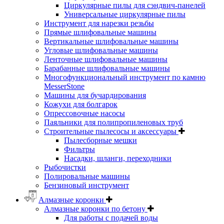
Циркулярные пилы для сэндвич-панелей
Универсальные циркулярные пилы
Инструмент для нарезки резьбы
Прямые шлифовальные машины
Вертикальные шлифовальные машины
Угловые шлифовальные машины
Ленточные шлифовальные машины
Барабанные шлифовальные машины
Многофункциональный инструмент по камню
MesserStone
Машины для бучардирования
Кожухи для болгарок
Опрессовочные насосы
Паяльники для полипропиленовых труб
Строительные пылесосы и аксессуары
Пылесборные мешки
Фильтры
Насадки, шланги, переходники
Рыбочистки
Полировальные машины
Бензиновый инструмент
Алмазные коронки
Алмазные коронки по бетону
Для работы с подачей воды