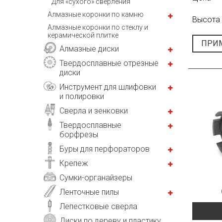
Для «сухого» сверления
Алмазные коронки по камню
Высота
Алмазные коронки по стеклу и
керамической плитке
ПРИ
Алмазные диски
Твердосплавные отрезные
диски
Инструмент для шлифовки
и полировки
Сверла и зенковки
Твердосплавные
борфрезы
Буры для перфораторов
Крепеж
Сумки-органайзеры
Ленточные пилы
Лепестковые сверла
Диски по дереву и пластику