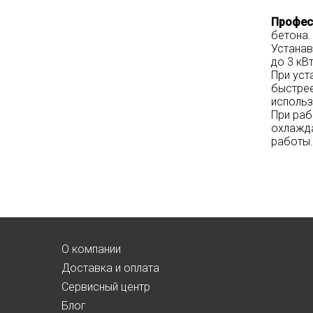
Профес
бетона.
Устанав
до 3 кВт
При уст
быстрее
исполь
При раб
охлажда
работы
О компании
Доставка и оплата
Сервисный центр
Блог