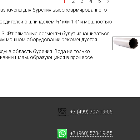
1
2
3
4
5
назначены для бурения высокоармированного
водителей с шпинделем ½" или 1¼" и мощностью
 3 кВт алмазные сегменты будут изнашиваться
аком мощном оборудовании рекомендуется
ды в область бурения. Вода не только
зивный шлам, образующийся в процессе
+7 (499) 707-19-55
+7 (968) 570-19-55