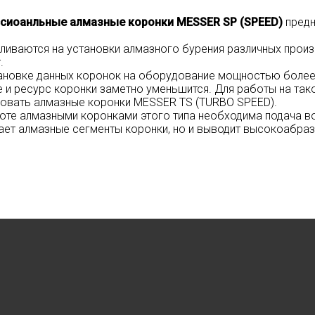
сиоанльные алмазные коронки
MESSER SP
(SPEED)
пред
ливаются на установки алмазного бурения различных произ
.
ановке данных коронок на оборудование мощностью более
 и ресурс коронки заметно уменьшится. Для работы на т
зовать
алмазные коронки MESSER TS (TURBO SPEED)
.
оте алмазными коронками этого типа необходима подача во
ет алмазные сегменты коронки, но и выводит высокоабра
.