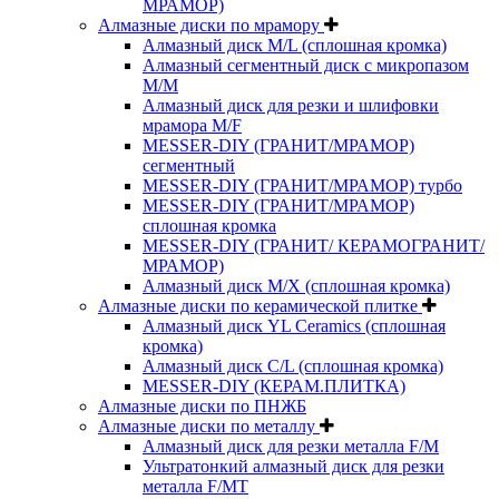
МРАМОР)
Алмазные диски по мрамору
Алмазный диск M/L (сплошная кромка)
Алмазный сегментный диск с микропазом
M/M
Алмазный диск для резки и шлифовки
мрамора M/F
MESSER-DIY (ГРАНИТ/МРАМОР)
сегментный
MESSER-DIY (ГРАНИТ/МРАМОР) турбо
MESSER-DIY (ГРАНИТ/МРАМОР)
сплошная кромка
MESSER-DIY (ГРАНИТ/ КЕРАМОГРАНИТ/
МРАМОР)
Алмазный диск M/X (сплошная кромка)
Алмазные диски по керамической плитке
Алмазный диск YL Ceramics (сплошная
кромка)
Алмазный диск C/L (сплошная кромка)
MESSER-DIY (КЕРАМ.ПЛИТКА)
Алмазные диски по ПНЖБ
Алмазные диски по металлу
Алмазный диск для резки металла F/M
Ультратонкий алмазный диск для резки
металла F/MT