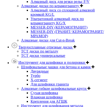
Алмазный диск для резки рельс F/V
Алмазные диски по керамограниту
Алмазный диск со сплошной алмазной
кромкой KG/L
Ультратонкий алмазный диск по
керамограниту KG/X
MESSER-DIY (КЕРАМОГРАНИТ)
MESSER-DIY (ГРАНИТ/ КЕРАМОГРАНИТ/
МРАМОР)
Алмазные диски для Cut-n-Break
Твердосплавные отрезные диски
ТСТ диски по металлу
ТСТ диски универсальные
Инструмент для шлифовки и полировки
Шлифовальные чашки для бетона и камня
Двурядные
Турбо
Х-сегмент
Для шлифовки гранита
Алмазные гибкие шлифовальные круги
Cухая шлифовка
Влажная шлифовка
Крепления для АГШК
Инструмент для шлифования металла