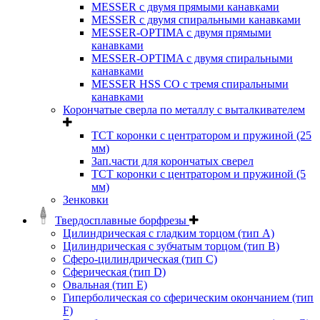
MESSER с двумя прямыми канавками
MESSER с двумя спиральными канавками
MESSER-OPTIMA с двумя прямыми
канавками
MESSER-OPTIMA с двумя спиральными
канавками
MESSER HSS CО с тремя спиральными
канавками
Корончатые сверла по металлу c выталкивателем
ТСТ коронки с центратором и пружиной (25
мм)
Зап.части для корончатых сверел
ТСТ коронки с центратором и пружиной (5
мм)
Зенковки
Твердосплавные борфрезы
Цилиндрическая с гладким торцом (тип А)
Цилиндрическая с зубчатым торцом (тип В)
Сферо-цилиндрическая (тип С)
Сферическая (тип D)
Овальная (тип Е)
Гиперболическая со сферическим окончанием (тип
F)