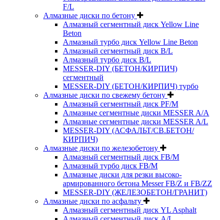
F/L
Алмазные диски по бетону
Алмазный сегментный диск Yellow Line
Beton
Алмазный турбо диск Yellow Line Beton
Алмазный сегментный диск B/L
Алмазный турбо диск B/L
MESSER-DIY (БЕТОН/КИРПИЧ)
сегментный
MESSER-DIY (БЕТОН/КИРПИЧ) турбо
Алмазные диски по свежему бетону
Алмазный сегментный диск PF/M
Алмазные сегментные диски MESSER A/A
Алмазные сегментные диски MESSER A/L
MESSER-DIY (АСФАЛЬТ/СВ.БЕТОН/
КИРПИЧ)
Алмазные диски по железобетону
Алмазный сегментный диск FB/M
Алмазный турбо диск FB/M
Алмазные диски для резки высоко-
армированного бетона Messer FB/Z и FB/ZZ
MESSER-DIY (ЖЕЛЕЗОБЕТОН/ГРАНИТ)
Алмазные диски по асфальту
Алмазный сегментный диск YL Asphalt
Алмазный сегментный диск A/L