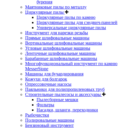
бурения
Маятниковые пилы по металлу
Циркулярные пилы
Циркулярные пилы по камню
Циркулярные пилы для сэндвич-панелей
Универсальные циркулярные пилы
Инструмент для нарезки резьбы
Прямые шлифовальные машины
Вертикальные шлифовальные машины
Угловые шлифовальные машины
Ленточные шлифовальные машины
Барабанные шлифовальные машины
Многофункциональный инструмент по камню
MesserStone
Машины для бучардирования
Кожухи для болгарок
Опрессовочные насосы
Паяльники для полипропиленовых труб
Строительные пылесосы и аксессуары
Пылесборные мешки
Фильтры
Насадки, шланги, переходники
Рыбочистки
Полировальные машины
Бензиновый инструмент