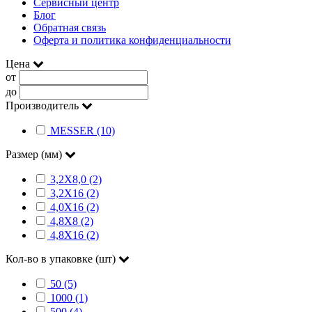
Сервисный центр
Блог
Обратная связь
Оферта и политика конфиденциальности
Цена
от
до
Производитель
MESSER (10)
Размер (мм)
3,2X8,0 (2)
3,2X16 (2)
4,0X16 (2)
4,8X8 (2)
4,8X16 (2)
Кол-во в упаковке (шт)
50 (5)
1000 (1)
500 (4)