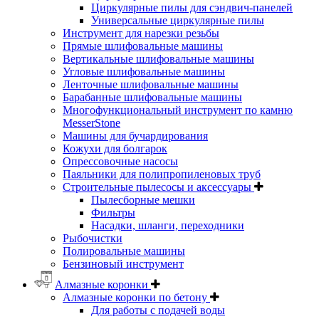
Циркулярные пилы для сэндвич-панелей
Универсальные циркулярные пилы
Инструмент для нарезки резьбы
Прямые шлифовальные машины
Вертикальные шлифовальные машины
Угловые шлифовальные машины
Ленточные шлифовальные машины
Барабанные шлифовальные машины
Многофункциональный инструмент по камню
MesserStone
Машины для бучардирования
Кожухи для болгарок
Опрессовочные насосы
Паяльники для полипропиленовых труб
Строительные пылесосы и аксессуары
Пылесборные мешки
Фильтры
Насадки, шланги, переходники
Рыбочистки
Полировальные машины
Бензиновый инструмент
Алмазные коронки
Алмазные коронки по бетону
Для работы с подачей воды