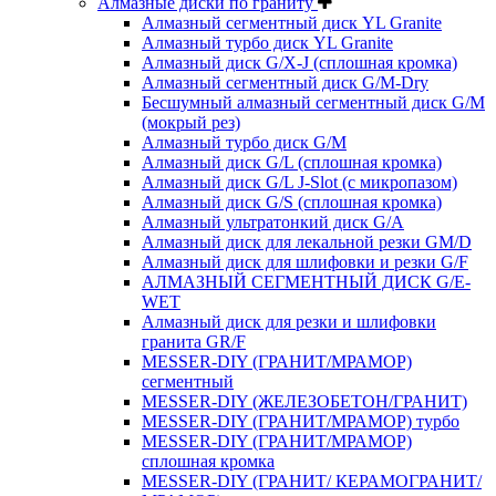
Алмазные диски по граниту
Алмазный сегментный диск YL Granite
Алмазный турбо диск YL Granite
Алмазный диск G/X-J (сплошная кромка)
Алмазный сегментный диск G/M-Dry
Бесшумный алмазный сегментный диск G/M
(мокрый рез)
Алмазный турбо диск G/M
Алмазный диск G/L (сплошная кромка)
Алмазный диск G/L J-Slot (с микропазом)
Алмазный диск G/S (сплошная кромка)
Алмазный ультратонкий диск G/A
Алмазный диск для лекальной резки GM/D
Алмазный диск для шлифовки и резки G/F
АЛМАЗНЫЙ СЕГМЕНТНЫЙ ДИСК G/E-
WET
Алмазный диск для резки и шлифовки
гранита GR/F
MESSER-DIY (ГРАНИТ/МРАМОР)
сегментный
MESSER-DIY (ЖЕЛЕЗОБЕТОН/ГРАНИТ)
MESSER-DIY (ГРАНИТ/МРАМОР) турбо
MESSER-DIY (ГРАНИТ/МРАМОР)
сплошная кромка
MESSER-DIY (ГРАНИТ/ КЕРАМОГРАНИТ/