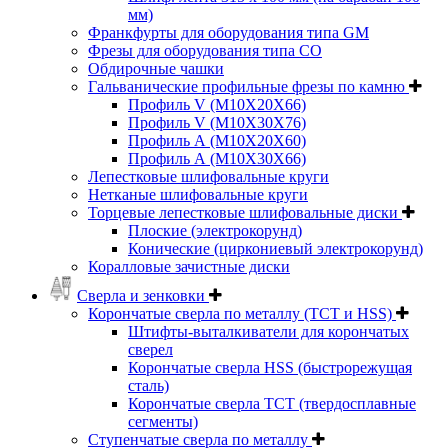
мм)
Франкфурты для оборудования типа GM
Фрезы для оборудования типа СО
Обдирочные чашки
Гальванические профильные фрезы по камню
Профиль V (M10X20X66)
Профиль V (M10X30X76)
Профиль А (М10Х20Х60)
Профиль А (М10Х30Х66)
Лепестковые шлифовальные круги
Нетканые шлифовальные круги
Торцевые лепестковые шлифовальные диски
Плоские (электрокорунд)
Конические (циркониевый электрокорунд)
Коралловые зачистные диски
Сверла и зенковки
Корончатые сверла по металлу (TCT и HSS)
Штифты-выталкиватели для корончатых
сверел
Корончатые сверла HSS (быстрорежущая
сталь)
Корончатые сверла TCT (твердосплавные
сегменты)
Ступенчатые сверла по металлу