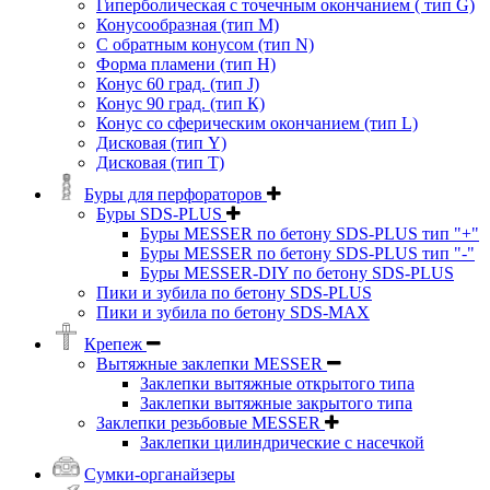
Гиперболическая с точечным окончанием ( тип G)
Конусообразная (тип М)
C обратным конусом (тип N)
Форма пламени (тип H)
Конус 60 град. (тип J)
Конус 90 град. (тип К)
Конус со сферическим окончанием (тип L)
Дисковая (тип Y)
Дисковая (тип Т)
Буры для перфораторов
Буры SDS-PLUS
Буры MESSER по бетону SDS-PLUS тип "+"
Буры MESSER по бетону SDS-PLUS тип "-"
Буры MESSER-DIY по бетону SDS-PLUS
Пики и зубила по бетону SDS-PLUS
Пики и зубила по бетону SDS-MAX
Крепеж
Вытяжные заклепки MESSER
Заклепки вытяжные открытого типа
Заклепки вытяжные закрытого типа
Заклепки резьбовые MESSER
Заклепки цилиндрические с насечкой
Сумки-органайзеры