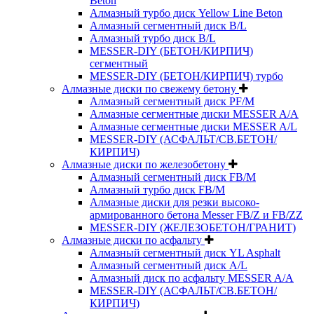
Beton
Алмазный турбо диск Yellow Line Beton
Алмазный сегментный диск B/L
Алмазный турбо диск B/L
MESSER-DIY (БЕТОН/КИРПИЧ)
сегментный
MESSER-DIY (БЕТОН/КИРПИЧ) турбо
Алмазные диски по свежему бетону
Алмазный сегментный диск PF/M
Алмазные сегментные диски MESSER A/A
Алмазные сегментные диски MESSER A/L
MESSER-DIY (АСФАЛЬТ/СВ.БЕТОН/
КИРПИЧ)
Алмазные диски по железобетону
Алмазный сегментный диск FB/M
Алмазный турбо диск FB/M
Алмазные диски для резки высоко-
армированного бетона Messer FB/Z и FB/ZZ
MESSER-DIY (ЖЕЛЕЗОБЕТОН/ГРАНИТ)
Алмазные диски по асфальту
Алмазный сегментный диск YL Asphalt
Алмазный сегментный диск A/L
Алмазный диск по асфальту MESSER A/A
MESSER-DIY (АСФАЛЬТ/СВ.БЕТОН/
КИРПИЧ)