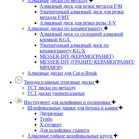
Алмазные диски по металлу
Алмазный диск для резки металла F/M
Ультратонкий алмазный диск для резки
металла F/MT
Алмазный диск для резки рельс F/V
Алмазные диски по керамограниту
Алмазный диск со сплошной алмазной
кромкой KG/L
Ультратонкий алмазный диск по
керамограниту KG/X
MESSER-DIY (КЕРАМОГРАНИТ)
MESSER-DIY (ГРАНИТ/ КЕРАМОГРАНИТ/
МРАМОР)
Алмазные диски для Cut-n-Break
Твердосплавные отрезные диски
ТСТ диски по металлу
ТСТ диски универсальные
Инструмент для шлифовки и полировки
Шлифовальные чашки для бетона и камня
Двурядные
Турбо
Х-сегмент
Для шлифовки гранита
Алмазные гибкие шлифовальные круги