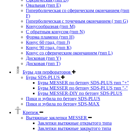
Овальная (тип Е)
Гиперболическая со сферическим окончанием (тип
F)
Гиперболическая с точечным окончанием ( тип G)
Конусообразная (тип М)
C обратным конусом (тип N)
Форма пламени (тип H)
Конус 60 град. (тип J)
Конус 90 град. (тип К)
Конус со сферическим окончанием (тип L)
Дисковая (тип Y)
Дисковая (тип Т)
Буры для перфораторов
Буры SDS-PLUS
Буры MESSER по бетону SDS-PLUS тип "+"
Буры MESSER по бетону SDS-PLUS тип "-"
Буры MESSER-DIY по бетону SDS-PLUS
Пики и зубила по бетону SDS-PLUS
Пики и зубила по бетону SDS-MAX
Крепеж
Вытяжные заклепки MESSER
Заклепки вытяжные открытого типа
Заклепки вытяжные закрытого типа