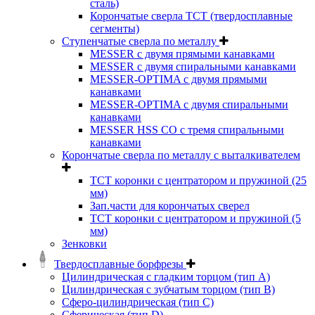
сталь)
Корончатые сверла TCT (твердосплавные
сегменты)
Ступенчатые сверла по металлу
MESSER с двумя прямыми канавками
MESSER с двумя спиральными канавками
MESSER-OPTIMA с двумя прямыми
канавками
MESSER-OPTIMA с двумя спиральными
канавками
MESSER HSS CО с тремя спиральными
канавками
Корончатые сверла по металлу c выталкивателем
ТСТ коронки с центратором и пружиной (25
мм)
Зап.части для корончатых сверел
ТСТ коронки с центратором и пружиной (5
мм)
Зенковки
Твердосплавные борфрезы
Цилиндрическая с гладким торцом (тип А)
Цилиндрическая с зубчатым торцом (тип В)
Сферо-цилиндрическая (тип С)
Сферическая (тип D)