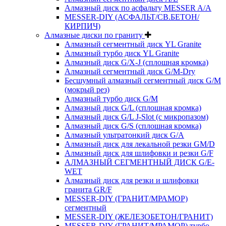
Алмазный диск по асфальту MESSER A/A
MESSER-DIY (АСФАЛЬТ/СВ.БЕТОН/
КИРПИЧ)
Алмазные диски по граниту
Алмазный сегментный диск YL Granite
Алмазный турбо диск YL Granite
Алмазный диск G/X-J (сплошная кромка)
Алмазный сегментный диск G/M-Dry
Бесшумный алмазный сегментный диск G/M
(мокрый рез)
Алмазный турбо диск G/M
Алмазный диск G/L (сплошная кромка)
Алмазный диск G/L J-Slot (с микропазом)
Алмазный диск G/S (сплошная кромка)
Алмазный ультратонкий диск G/A
Алмазный диск для лекальной резки GM/D
Алмазный диск для шлифовки и резки G/F
АЛМАЗНЫЙ СЕГМЕНТНЫЙ ДИСК G/E-
WET
Алмазный диск для резки и шлифовки
гранита GR/F
MESSER-DIY (ГРАНИТ/МРАМОР)
сегментный
MESSER-DIY (ЖЕЛЕЗОБЕТОН/ГРАНИТ)
MESSER-DIY (ГРАНИТ/МРАМОР) турбо