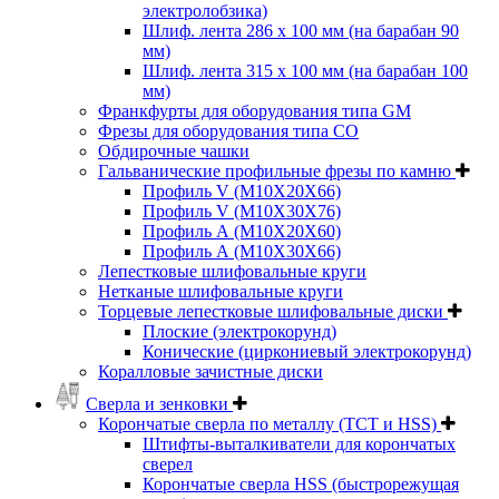
электролобзика)
Шлиф. лента 286 х 100 мм (на барабан 90
мм)
Шлиф. лента 315 х 100 мм (на барабан 100
мм)
Франкфурты для оборудования типа GM
Фрезы для оборудования типа СО
Обдирочные чашки
Гальванические профильные фрезы по камню
Профиль V (M10X20X66)
Профиль V (M10X30X76)
Профиль А (М10Х20Х60)
Профиль А (М10Х30Х66)
Лепестковые шлифовальные круги
Нетканые шлифовальные круги
Торцевые лепестковые шлифовальные диски
Плоские (электрокорунд)
Конические (циркониевый электрокорунд)
Коралловые зачистные диски
Сверла и зенковки
Корончатые сверла по металлу (TCT и HSS)
Штифты-выталкиватели для корончатых
сверел
Корончатые сверла HSS (быстрорежущая