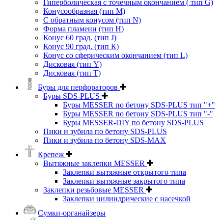
Гиперболическая с точечным окончанием ( тип G)
Конусообразная (тип М)
C обратным конусом (тип N)
Форма пламени (тип H)
Конус 60 град. (тип J)
Конус 90 град. (тип К)
Конус со сферическим окончанием (тип L)
Дисковая (тип Y)
Дисковая (тип Т)
Буры для перфораторов
Буры SDS-PLUS
Буры MESSER по бетону SDS-PLUS тип "+"
Буры MESSER по бетону SDS-PLUS тип "-"
Буры MESSER-DIY по бетону SDS-PLUS
Пики и зубила по бетону SDS-PLUS
Пики и зубила по бетону SDS-MAX
Крепеж
Вытяжные заклепки MESSER
Заклепки вытяжные открытого типа
Заклепки вытяжные закрытого типа
Заклепки резьбовые MESSER
Заклепки цилиндрические с насечкой
Сумки-органайзеры