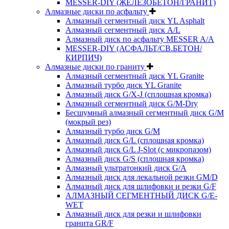
MESSER-DIY (ЖЕЛЕЗОБЕТОН/ГРАНИТ)
Алмазные диски по асфальту
Алмазный сегментный диск YL Asphalt
Алмазный сегментный диск A/L
Алмазный диск по асфальту MESSER A/A
MESSER-DIY (АСФАЛЬТ/СВ.БЕТОН/
КИРПИЧ)
Алмазные диски по граниту
Алмазный сегментный диск YL Granite
Алмазный турбо диск YL Granite
Алмазный диск G/X-J (сплошная кромка)
Алмазный сегментный диск G/M-Dry
Бесшумный алмазный сегментный диск G/M
(мокрый рез)
Алмазный турбо диск G/M
Алмазный диск G/L (сплошная кромка)
Алмазный диск G/L J-Slot (с микропазом)
Алмазный диск G/S (сплошная кромка)
Алмазный ультратонкий диск G/A
Алмазный диск для лекальной резки GM/D
Алмазный диск для шлифовки и резки G/F
АЛМАЗНЫЙ СЕГМЕНТНЫЙ ДИСК G/E-
WET
Алмазный диск для резки и шлифовки
гранита GR/F