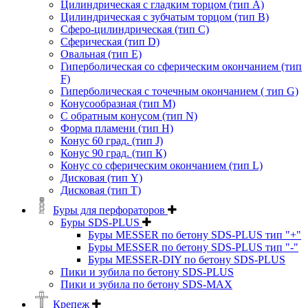
Цилиндрическая с гладким торцом (тип А)
Цилиндрическая с зубчатым торцом (тип В)
Сферо-цилиндрическая (тип С)
Сферическая (тип D)
Овальная (тип Е)
Гиперболическая со сферическим окончанием (тип
F)
Гиперболическая с точечным окончанием ( тип G)
Конусообразная (тип М)
C обратным конусом (тип N)
Форма пламени (тип H)
Конус 60 град. (тип J)
Конус 90 град. (тип К)
Конус со сферическим окончанием (тип L)
Дисковая (тип Y)
Дисковая (тип Т)
Буры для перфораторов
Буры SDS-PLUS
Буры MESSER по бетону SDS-PLUS тип "+"
Буры MESSER по бетону SDS-PLUS тип "-"
Буры MESSER-DIY по бетону SDS-PLUS
Пики и зубила по бетону SDS-PLUS
Пики и зубила по бетону SDS-MAX
Крепеж