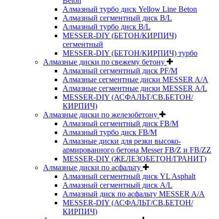
Beton
Алмазный турбо диск Yellow Line Beton
Алмазный сегментный диск B/L
Алмазный турбо диск B/L
MESSER-DIY (БЕТОН/КИРПИЧ)
сегментный
MESSER-DIY (БЕТОН/КИРПИЧ) турбо
Алмазные диски по свежему бетону
Алмазный сегментный диск PF/M
Алмазные сегментные диски MESSER A/A
Алмазные сегментные диски MESSER A/L
MESSER-DIY (АСФАЛЬТ/СВ.БЕТОН/
КИРПИЧ)
Алмазные диски по железобетону
Алмазный сегментный диск FB/M
Алмазный турбо диск FB/M
Алмазные диски для резки высоко-
армированного бетона Messer FB/Z и FB/ZZ
MESSER-DIY (ЖЕЛЕЗОБЕТОН/ГРАНИТ)
Алмазные диски по асфальту
Алмазный сегментный диск YL Asphalt
Алмазный сегментный диск A/L
Алмазный диск по асфальту MESSER A/A
MESSER-DIY (АСФАЛЬТ/СВ.БЕТОН/
КИРПИЧ)