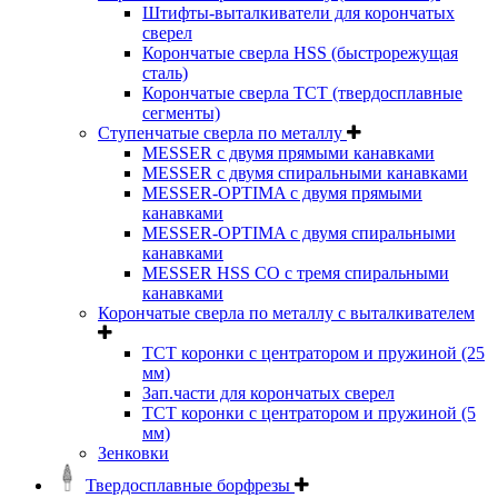
Штифты-выталкиватели для корончатых
сверел
Корончатые сверла HSS (быстрорежущая
сталь)
Корончатые сверла TCT (твердосплавные
сегменты)
Ступенчатые сверла по металлу
MESSER с двумя прямыми канавками
MESSER с двумя спиральными канавками
MESSER-OPTIMA с двумя прямыми
канавками
MESSER-OPTIMA с двумя спиральными
канавками
MESSER HSS CО с тремя спиральными
канавками
Корончатые сверла по металлу c выталкивателем
ТСТ коронки с центратором и пружиной (25
мм)
Зап.части для корончатых сверел
ТСТ коронки с центратором и пружиной (5
мм)
Зенковки
Твердосплавные борфрезы