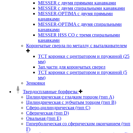
MESSER с двумя прямыми канавками
MESSER с двумя спиральными канавками
MESSER-OPTIMA с двумя прямыми
канавками
MESSER-OPTIMA с двумя спиральными
канавками
MESSER HSS CО с тремя спиральными
канавками
Корончатые сверла по металлу c выталкивателем
ТСТ коронки с центратором и пружиной (25
мм)
Зап.части для корончатых сверел
ТСТ коронки с центратором и пружиной (5
мм)
Зенковки
Твердосплавные борфрезы
Цилиндрическая с гладким торцом (тип А)
Цилиндрическая с зубчатым торцом (тип В)
Сферо-цилиндрическая (тип С)
Сферическая (тип D)
Овальная (тип Е)
Гиперболическая со сферическим окончанием (тип
F)