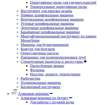
Циркулярные пилы для сэндвич-панелей
Универсальные циркулярные пилы
Инструмент для нарезки резьбы
Прямые шлифовальные машины
Вертикальные шлифовальные машины
Угловые шлифовальные машины
Ленточные шлифовальные машины
Барабанные шлифовальные машины
Многофункциональный инструмент по камню
MesserStone
Машины для бучардирования
Кожухи для болгарок
Опрессовочные насосы
Паяльники для полипропиленовых труб
Строительные пылесосы и аксессуары
Пылесборные мешки
Фильтры
Насадки, шланги, переходники
Рыбочистки
Полировальные машины
Бензиновый инструмент
Алмазные коронки
Алмазные коронки по бетону
Для работы с подачей воды