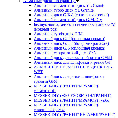
Алмазные диски по граниту
Алмазный сегментный диск YL Granite
Алмазный турбо диск YL Granite
Алмазный диск G/X-J (сплошная кромка)
Алмазный сегментный диск G/M-Dry
Бесшумный алмазный сегментный диск G/M
(мокрый рез)
Алмазный турбо диск G/M
Алмазный диск G/L (сплошная кромка)
Алмазный диск G/L J-Slot (с микропазом)
Алмазный диск G/S (сплошная кромка)
Алмазный ультратонкий диск G/A
Алмазный диск для лекальной резки GM/D
Алмазный диск для шлифовки и резки G/F
АЛМАЗНЫЙ СЕГМЕНТНЫЙ ДИСК G/E-
WET
Алмазный диск для резки и шлифовки
гранита GR/F
MESSER-DIY (ГРАНИТ/МРАМОР)
сегментный
MESSER-DIY (ЖЕЛЕЗОБЕТОН/ГРАНИТ)
MESSER-DIY (ГРАНИТ/МРАМОР) турбо
MESSER-DIY (ГРАНИТ/МРАМОР)
сплошная кромка
MESSER-DIY (ГРАНИТ/ КЕРАМОГРАНИТ/