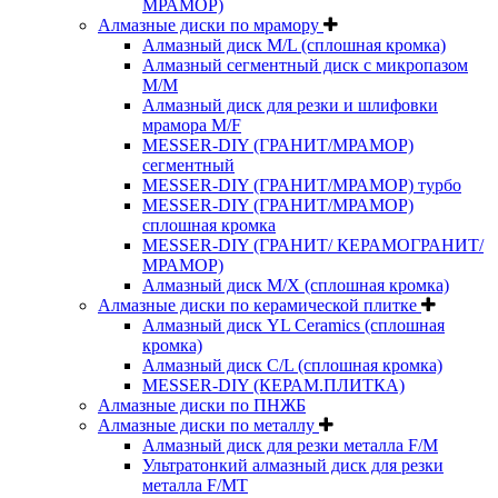
МРАМОР)
Алмазные диски по мрамору
Алмазный диск M/L (сплошная кромка)
Алмазный сегментный диск с микропазом
M/M
Алмазный диск для резки и шлифовки
мрамора M/F
MESSER-DIY (ГРАНИТ/МРАМОР)
сегментный
MESSER-DIY (ГРАНИТ/МРАМОР) турбо
MESSER-DIY (ГРАНИТ/МРАМОР)
сплошная кромка
MESSER-DIY (ГРАНИТ/ КЕРАМОГРАНИТ/
МРАМОР)
Алмазный диск M/X (сплошная кромка)
Алмазные диски по керамической плитке
Алмазный диск YL Ceramics (сплошная
кромка)
Алмазный диск C/L (сплошная кромка)
MESSER-DIY (КЕРАМ.ПЛИТКА)
Алмазные диски по ПНЖБ
Алмазные диски по металлу
Алмазный диск для резки металла F/M
Ультратонкий алмазный диск для резки
металла F/MT