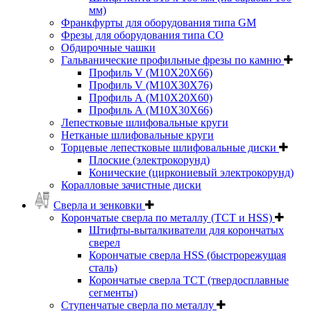
мм)
Франкфурты для оборудования типа GM
Фрезы для оборудования типа СО
Обдирочные чашки
Гальванические профильные фрезы по камню
Профиль V (M10X20X66)
Профиль V (M10X30X76)
Профиль А (М10Х20Х60)
Профиль А (М10Х30Х66)
Лепестковые шлифовальные круги
Нетканые шлифовальные круги
Торцевые лепестковые шлифовальные диски
Плоские (электрокорунд)
Конические (циркониевый электрокорунд)
Коралловые зачистные диски
Сверла и зенковки
Корончатые сверла по металлу (TCT и HSS)
Штифты-выталкиватели для корончатых
сверел
Корончатые сверла HSS (быстрорежущая
сталь)
Корончатые сверла TCT (твердосплавные
сегменты)
Ступенчатые сверла по металлу