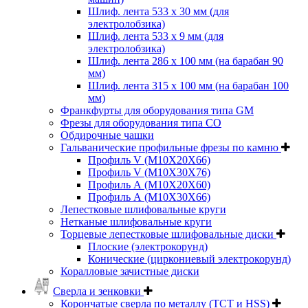
Шлиф. лента 533 х 30 мм (для
электролобзика)
Шлиф. лента 533 х 9 мм (для
электролобзика)
Шлиф. лента 286 х 100 мм (на барабан 90
мм)
Шлиф. лента 315 х 100 мм (на барабан 100
мм)
Франкфурты для оборудования типа GM
Фрезы для оборудования типа СО
Обдирочные чашки
Гальванические профильные фрезы по камню
Профиль V (M10X20X66)
Профиль V (M10X30X76)
Профиль А (М10Х20Х60)
Профиль А (М10Х30Х66)
Лепестковые шлифовальные круги
Нетканые шлифовальные круги
Торцевые лепестковые шлифовальные диски
Плоские (электрокорунд)
Конические (циркониевый электрокорунд)
Коралловые зачистные диски
Сверла и зенковки
Корончатые сверла по металлу (TCT и HSS)