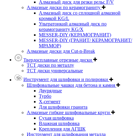
Алмазный диск для резки рельс F/V
Алмазные диски по керамограниту
Алмазный диск со сплошной алмазной
кромкой KG/L
Ультратонкий алмазный диск по
керамограниту KG/X
MESSER-DIY (КЕРАМОГРАНИТ)
MESSER-DIY (ГРАНИТ/ КЕРАМОГРАНИТ/
МРАМОР)
Алмазные диски для Cut-n-Break
Твердосплавные отрезные диски
ТСТ диски по металлу
ТСТ диски универсальные
Инструмент для шлифовки и полировки
Шлифовальные чашки для бетона и камня
Двурядные
Турбо
Х-сегмент
Для шлифовки гранита
Алмазные гибкие шлифовальные круги
Cухая шлифовка
Влажная шлифовка
Крепления для АГШК
Инструмент для шлифования металла