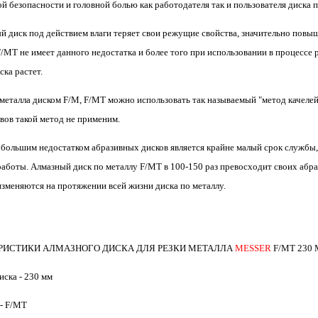
й безопасности и головной болью как работодателя так и пользователя диска 
й диск под действием влаги теряет свои режущие свойства, значительно повы
/MТ
не имеет данного недостатка и более того при использовании в процессе
ска растет.
 металла диском
F/M
,
F/MT
можно использовать так называемый "метод качелей"
ивов такой метод не применим.
большим недостатком абразивных дисков является крайне малый срок службы
работы. Алмазный диск по металлу
F/MТ
в 100-150 раз превосходит своих абра
изменяются на протяжении всей жизни диска по металлу.
РИСТИКИ АЛМАЗНОГО ДИСКА ДЛЯ РЕЗКИ МЕТАЛЛА
MESSER
F/MT 230
иска - 230 мм
 - F/MT