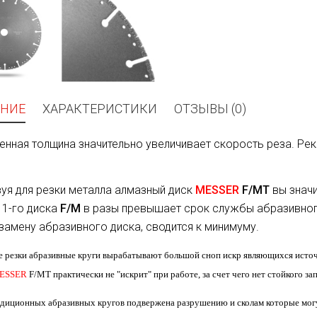
НИЕ
ХАРАКТЕРИСТИКИ
ОТЗЫВЫ (0)
нная толщина значительно увеличивает скорость реза. Ре
уя для резки металла алмазный диск
MESSER
F/MТ
вы значи
1-го диска
F/M
в разы превышает срок службы абразивного
замену абразивного диска, сводится к минимуму.
е резки абразивные круги вырабатывают большой сноп искр являющихся источни
ESSER
F/MТ
практически не "искрит" при работе, за счет чего нет стойкого зап
адиционных абразивных кругов подвержена разрушению и сколам которые могут