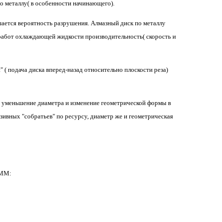
по металлу( в особенности начинающего).
шается вероятность разрушения. Алмазный диск по металлу
 работ охлаждающей жидкости производительность( скорость и
 ( подача диска вперед-назад относительно плоскости реза)
, уменьшение диаметра и изменение геометрической формы в
зивных "собратьев" по ресурсу, диаметр же и геометрическая
 ММ: