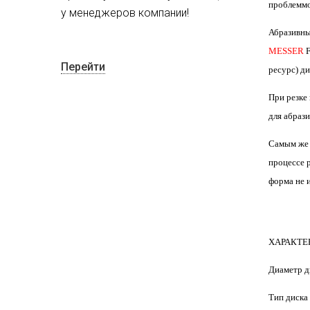
проблеммо
у менеджеров компании!
Абразивны
MESSER
F
Перейти
ресурс) ди
При резке
для абраз
Самым же 
процессе 
форма не 
ХАРАКТЕ
Диаметр д
Тип диска