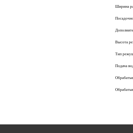
Ширина ра
Посадочно
Дополните
Высота ре
Тип режущ
Подача во
Обрабатыв
Обрабатыв