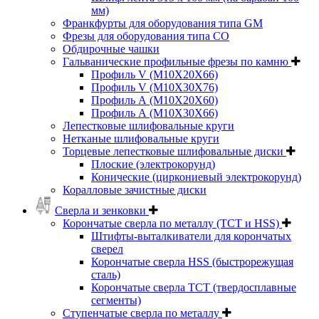
мм)
Франкфурты для оборудования типа GM
Фрезы для оборудования типа СО
Обдирочные чашки
Гальванические профильные фрезы по камню
Профиль V (M10X20X66)
Профиль V (M10X30X76)
Профиль А (М10Х20Х60)
Профиль А (М10Х30Х66)
Лепестковые шлифовальные круги
Нетканые шлифовальные круги
Торцевые лепестковые шлифовальные диски
Плоские (электрокорунд)
Конические (циркониевый электрокорунд)
Коралловые зачистные диски
Сверла и зенковки
Корончатые сверла по металлу (TCT и HSS)
Штифты-выталкиватели для корончатых
сверел
Корончатые сверла HSS (быстрорежущая
сталь)
Корончатые сверла TCT (твердосплавные
сегменты)
Ступенчатые сверла по металлу