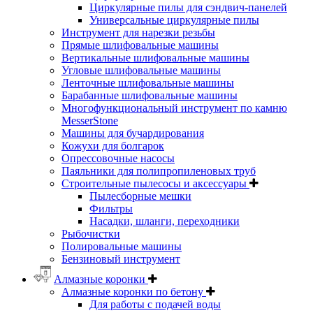
Циркулярные пилы для сэндвич-панелей
Универсальные циркулярные пилы
Инструмент для нарезки резьбы
Прямые шлифовальные машины
Вертикальные шлифовальные машины
Угловые шлифовальные машины
Ленточные шлифовальные машины
Барабанные шлифовальные машины
Многофункциональный инструмент по камню
MesserStone
Машины для бучардирования
Кожухи для болгарок
Опрессовочные насосы
Паяльники для полипропиленовых труб
Строительные пылесосы и аксессуары
Пылесборные мешки
Фильтры
Насадки, шланги, переходники
Рыбочистки
Полировальные машины
Бензиновый инструмент
Алмазные коронки
Алмазные коронки по бетону
Для работы с подачей воды