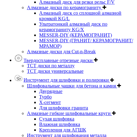
Алмазный диск для резки рельс F/V
Алмазные диски по керамограниту
Алмазный диск со сплошной алмазной
кромкой KG/L
Ультратонкий алмазный диск по
керамограниту KG/X
MESSER-DIY (КЕРАМОГРАНИТ)
MESSER-DIY (ГРАНИТ/ КЕРАМОГРАНИТ/
МРАМОР)
Алмазные диски для Cut-n-Break
Твердосплавные отрезные диски
ТСТ диски по металлу
ТСТ диски универсальные
Инструмент для шлифовки и полировки
Шлифовальные чашки для бетона и камня
Двурядные
Турбо
Х-сегмент
Для шлифовки гранита
Алмазные гибкие шлифовальные круги
Cухая шлифовка
Влажная шлифовка
Крепления для АГШК
Инструмент для шлифования металла