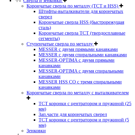
Сверла и зенковки
Корончатые сверла по металлу (TCT и HSS)
Штифты-выталкиватели для корончатых
сверел
Корончатые сверла HSS (быстрорежущая
сталь)
Корончатые сверла TCT (твердосплавные
сегменты)
Ступенчатые сверла по металлу
MESSER с двумя прямыми канавками
MESSER с двумя спиральными канавками
MESSER-OPTIMA с двумя прямыми
канавками
MESSER-OPTIMA с двумя спиральными
канавками
MESSER HSS CО с тремя спиральными
канавками
Корончатые сверла по металлу c выталкивателем
ТСТ коронки с центратором и пружиной (25
мм)
Зап.части для корончатых сверел
ТСТ коронки с центратором и пружиной (5
мм)
Зенковки