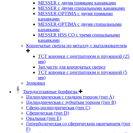
MESSER с двумя прямыми канавками
MESSER с двумя спиральными канавками
MESSER-OPTIMA с двумя прямыми
канавками
MESSER-OPTIMA с двумя спиральными
канавками
MESSER HSS CО с тремя спиральными
канавками
Корончатые сверла по металлу c выталкивателем
ТСТ коронки с центратором и пружиной (25
мм)
Зап.части для корончатых сверел
ТСТ коронки с центратором и пружиной (5
мм)
Зенковки
Твердосплавные борфрезы
Цилиндрическая с гладким торцом (тип А)
Цилиндрическая с зубчатым торцом (тип В)
Сферо-цилиндрическая (тип С)
Сферическая (тип D)
Овальная (тип Е)
Гиперболическая со сферическим окончанием (тип
F)