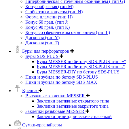
Гиперболическая с точечным окончанием ( тип G)
Конусообразная (тип М)
C обратным конусом (тип N)
Форма пламени (тип H)
Конус 60 град. (тип J)
Конус 90 град. (тип К)
Конус со сферическим окончанием (тип L)
Дисковая (тип Y)
Дисковая (тип Т)
Буры для перфораторов
Буры SDS-PLUS
Буры MESSER по бетону SDS-PLUS тип "+"
Буры MESSER по бетону SDS-PLUS тип "-"
Буры MESSER-DIY по бетону SDS-PLUS
Пики и зубила по бетону SDS-PLUS
Пики и зубила по бетону SDS-MAX
Крепеж
Вытяжные заклепки MESSER
Заклепки вытяжные открытого типа
Заклепки вытяжные закрытого типа
Заклепки резьбовые MESSER
Заклепки цилиндрические с насечкой
Сумки-органайзеры