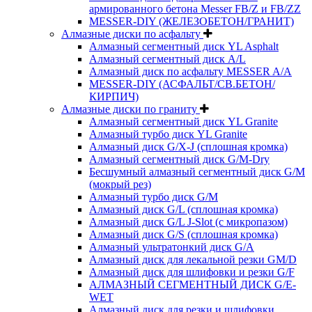
армированного бетона Messer FB/Z и FB/ZZ
MESSER-DIY (ЖЕЛЕЗОБЕТОН/ГРАНИТ)
Алмазные диски по асфальту
Алмазный сегментный диск YL Asphalt
Алмазный сегментный диск A/L
Алмазный диск по асфальту MESSER A/A
MESSER-DIY (АСФАЛЬТ/СВ.БЕТОН/
КИРПИЧ)
Алмазные диски по граниту
Алмазный сегментный диск YL Granite
Алмазный турбо диск YL Granite
Алмазный диск G/X-J (сплошная кромка)
Алмазный сегментный диск G/M-Dry
Бесшумный алмазный сегментный диск G/M
(мокрый рез)
Алмазный турбо диск G/M
Алмазный диск G/L (сплошная кромка)
Алмазный диск G/L J-Slot (с микропазом)
Алмазный диск G/S (сплошная кромка)
Алмазный ультратонкий диск G/A
Алмазный диск для лекальной резки GM/D
Алмазный диск для шлифовки и резки G/F
АЛМАЗНЫЙ СЕГМЕНТНЫЙ ДИСК G/E-
WET
Алмазный диск для резки и шлифовки