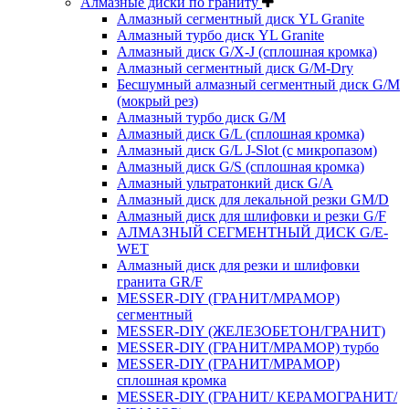
Алмазные диски по граниту
Алмазный сегментный диск YL Granite
Алмазный турбо диск YL Granite
Алмазный диск G/X-J (сплошная кромка)
Алмазный сегментный диск G/M-Dry
Бесшумный алмазный сегментный диск G/M
(мокрый рез)
Алмазный турбо диск G/M
Алмазный диск G/L (сплошная кромка)
Алмазный диск G/L J-Slot (с микропазом)
Алмазный диск G/S (сплошная кромка)
Алмазный ультратонкий диск G/A
Алмазный диск для лекальной резки GM/D
Алмазный диск для шлифовки и резки G/F
АЛМАЗНЫЙ СЕГМЕНТНЫЙ ДИСК G/E-
WET
Алмазный диск для резки и шлифовки
гранита GR/F
MESSER-DIY (ГРАНИТ/МРАМОР)
сегментный
MESSER-DIY (ЖЕЛЕЗОБЕТОН/ГРАНИТ)
MESSER-DIY (ГРАНИТ/МРАМОР) турбо
MESSER-DIY (ГРАНИТ/МРАМОР)
сплошная кромка
MESSER-DIY (ГРАНИТ/ КЕРАМОГРАНИТ/