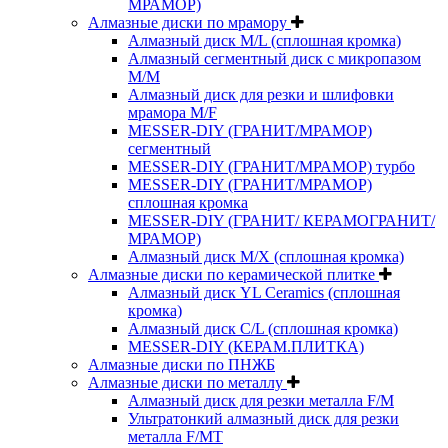
МРАМОР)
Алмазные диски по мрамору
Алмазный диск M/L (сплошная кромка)
Алмазный сегментный диск с микропазом
M/M
Алмазный диск для резки и шлифовки
мрамора M/F
MESSER-DIY (ГРАНИТ/МРАМОР)
сегментный
MESSER-DIY (ГРАНИТ/МРАМОР) турбо
MESSER-DIY (ГРАНИТ/МРАМОР)
сплошная кромка
MESSER-DIY (ГРАНИТ/ КЕРАМОГРАНИТ/
МРАМОР)
Алмазный диск M/X (сплошная кромка)
Алмазные диски по керамической плитке
Алмазный диск YL Ceramics (сплошная
кромка)
Алмазный диск C/L (сплошная кромка)
MESSER-DIY (КЕРАМ.ПЛИТКА)
Алмазные диски по ПНЖБ
Алмазные диски по металлу
Алмазный диск для резки металла F/M
Ультратонкий алмазный диск для резки
металла F/MT