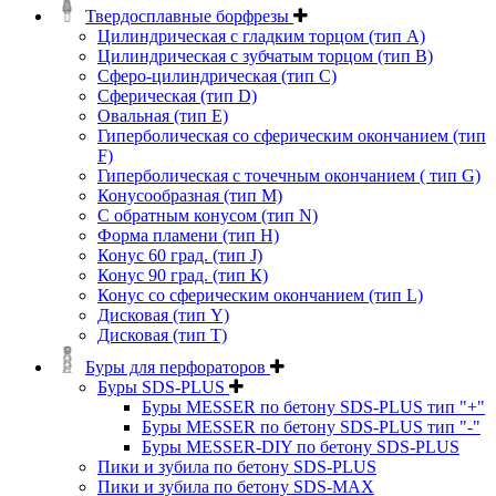
Твердосплавные борфрезы
Цилиндрическая с гладким торцом (тип А)
Цилиндрическая с зубчатым торцом (тип В)
Сферо-цилиндрическая (тип С)
Сферическая (тип D)
Овальная (тип Е)
Гиперболическая со сферическим окончанием (тип
F)
Гиперболическая с точечным окончанием ( тип G)
Конусообразная (тип М)
C обратным конусом (тип N)
Форма пламени (тип H)
Конус 60 град. (тип J)
Конус 90 град. (тип К)
Конус со сферическим окончанием (тип L)
Дисковая (тип Y)
Дисковая (тип Т)
Буры для перфораторов
Буры SDS-PLUS
Буры MESSER по бетону SDS-PLUS тип "+"
Буры MESSER по бетону SDS-PLUS тип "-"
Буры MESSER-DIY по бетону SDS-PLUS
Пики и зубила по бетону SDS-PLUS
Пики и зубила по бетону SDS-MAX