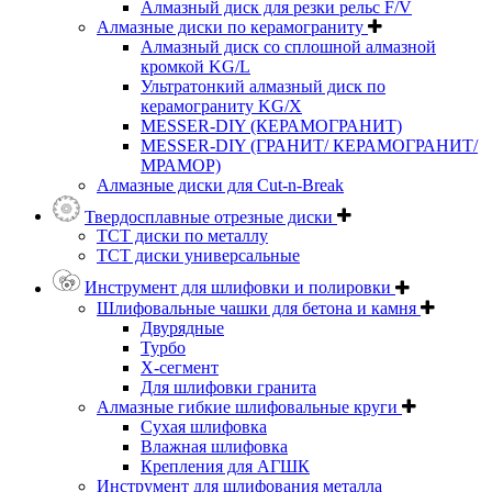
Алмазный диск для резки рельс F/V
Алмазные диски по керамограниту
Алмазный диск со сплошной алмазной
кромкой KG/L
Ультратонкий алмазный диск по
керамограниту KG/X
MESSER-DIY (КЕРАМОГРАНИТ)
MESSER-DIY (ГРАНИТ/ КЕРАМОГРАНИТ/
МРАМОР)
Алмазные диски для Cut-n-Break
Твердосплавные отрезные диски
ТСТ диски по металлу
ТСТ диски универсальные
Инструмент для шлифовки и полировки
Шлифовальные чашки для бетона и камня
Двурядные
Турбо
Х-сегмент
Для шлифовки гранита
Алмазные гибкие шлифовальные круги
Cухая шлифовка
Влажная шлифовка
Крепления для АГШК
Инструмент для шлифования металла