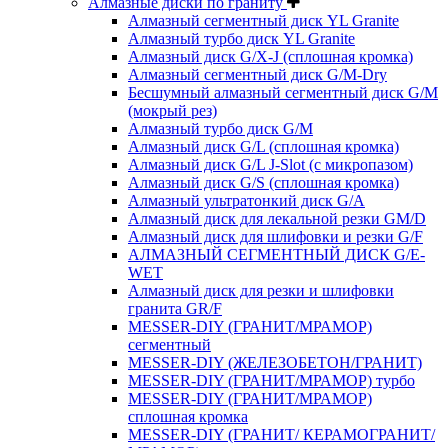
Алмазные диски по граниту
Алмазный сегментный диск YL Granite
Алмазный турбо диск YL Granite
Алмазный диск G/X-J (сплошная кромка)
Алмазный сегментный диск G/M-Dry
Бесшумный алмазный сегментный диск G/M
(мокрый рез)
Алмазный турбо диск G/M
Алмазный диск G/L (сплошная кромка)
Алмазный диск G/L J-Slot (с микропазом)
Алмазный диск G/S (сплошная кромка)
Алмазный ультратонкий диск G/A
Алмазный диск для лекальной резки GM/D
Алмазный диск для шлифовки и резки G/F
АЛМАЗНЫЙ СЕГМЕНТНЫЙ ДИСК G/E-
WET
Алмазный диск для резки и шлифовки
гранита GR/F
MESSER-DIY (ГРАНИТ/МРАМОР)
сегментный
MESSER-DIY (ЖЕЛЕЗОБЕТОН/ГРАНИТ)
MESSER-DIY (ГРАНИТ/МРАМОР) турбо
MESSER-DIY (ГРАНИТ/МРАМОР)
сплошная кромка
MESSER-DIY (ГРАНИТ/ КЕРАМОГРАНИТ/