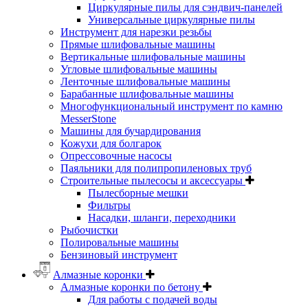
Циркулярные пилы для сэндвич-панелей
Универсальные циркулярные пилы
Инструмент для нарезки резьбы
Прямые шлифовальные машины
Вертикальные шлифовальные машины
Угловые шлифовальные машины
Ленточные шлифовальные машины
Барабанные шлифовальные машины
Многофункциональный инструмент по камню
MesserStone
Машины для бучардирования
Кожухи для болгарок
Опрессовочные насосы
Паяльники для полипропиленовых труб
Строительные пылесосы и аксессуары
Пылесборные мешки
Фильтры
Насадки, шланги, переходники
Рыбочистки
Полировальные машины
Бензиновый инструмент
Алмазные коронки
Алмазные коронки по бетону
Для работы с подачей воды