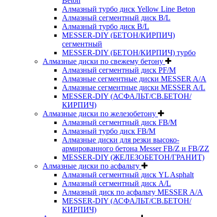
Beton
Алмазный турбо диск Yellow Line Beton
Алмазный сегментный диск B/L
Алмазный турбо диск B/L
MESSER-DIY (БЕТОН/КИРПИЧ)
сегментный
MESSER-DIY (БЕТОН/КИРПИЧ) турбо
Алмазные диски по свежему бетону
Алмазный сегментный диск PF/M
Алмазные сегментные диски MESSER A/A
Алмазные сегментные диски MESSER A/L
MESSER-DIY (АСФАЛЬТ/СВ.БЕТОН/
КИРПИЧ)
Алмазные диски по железобетону
Алмазный сегментный диск FB/M
Алмазный турбо диск FB/M
Алмазные диски для резки высоко-
армированного бетона Messer FB/Z и FB/ZZ
MESSER-DIY (ЖЕЛЕЗОБЕТОН/ГРАНИТ)
Алмазные диски по асфальту
Алмазный сегментный диск YL Asphalt
Алмазный сегментный диск A/L
Алмазный диск по асфальту MESSER A/A
MESSER-DIY (АСФАЛЬТ/СВ.БЕТОН/
КИРПИЧ)