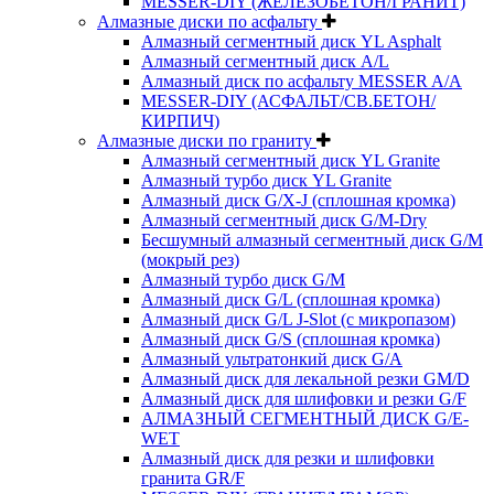
MESSER-DIY (ЖЕЛЕЗОБЕТОН/ГРАНИТ)
Алмазные диски по асфальту
Алмазный сегментный диск YL Asphalt
Алмазный сегментный диск A/L
Алмазный диск по асфальту MESSER A/A
MESSER-DIY (АСФАЛЬТ/СВ.БЕТОН/
КИРПИЧ)
Алмазные диски по граниту
Алмазный сегментный диск YL Granite
Алмазный турбо диск YL Granite
Алмазный диск G/X-J (сплошная кромка)
Алмазный сегментный диск G/M-Dry
Бесшумный алмазный сегментный диск G/M
(мокрый рез)
Алмазный турбо диск G/M
Алмазный диск G/L (сплошная кромка)
Алмазный диск G/L J-Slot (с микропазом)
Алмазный диск G/S (сплошная кромка)
Алмазный ультратонкий диск G/A
Алмазный диск для лекальной резки GM/D
Алмазный диск для шлифовки и резки G/F
АЛМАЗНЫЙ СЕГМЕНТНЫЙ ДИСК G/E-
WET
Алмазный диск для резки и шлифовки
гранита GR/F