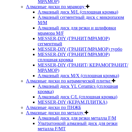
МРАМОР)
Алмазные диски по мрамору
Алмазный диск M/L (сплошная кромка)
Алмазный сегментный диск с микропазом
M/M
Алмазный диск для резки и шлифовки
мрамора M/F
MESSER-DIY (ГРАНИТ/МРАМОР)
сегментный
MESSER-DIY (ГРАНИТ/МРАМОР) турбо
MESSER-DIY (ГРАНИТ/МРАМОР)
сплошная кромка
MESSER-DIY (ГРАНИТ/ КЕРАМОГРАНИТ/
МРАМОР)
Алмазный диск M/X (сплошная кромка)
Алмазные диски по керамической плитке
Алмазный диск YL Ceramics (сплошная
кромка)
Алмазный диск C/L (сплошная кромка)
MESSER-DIY (КЕРАМ.ПЛИТКА)
Алмазные диски по ПНЖБ
Алмазные диски по металлу
Алмазный диск для резки металла F/M
Ультратонкий алмазный диск для резки
металла F/MT