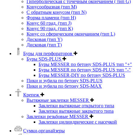
Гиперболическая с точечным окончанием ( тип G)
Конусообразная (тип М)
C обратным конусом (тип N)
Форма пламени (тип H)
Конус 60 град. (тип J)
Конус 90 град. (тип К)
Конус со сферическим окончанием (тип L)
Дисковая (тип Y)
Дисковая (тип Т)
Буры для перфораторов
Буры SDS-PLUS
Буры MESSER по бетону SDS-PLUS тип "+"
Буры MESSER по бетону SDS-PLUS тип "-"
Буры MESSER-DIY по бетону SDS-PLUS
Пики и зубила по бетону SDS-PLUS
Пики и зубила по бетону SDS-MAX
Крепеж
Вытяжные заклепки MESSER
Заклепки вытяжные открытого типа
Заклепки вытяжные закрытого типа
Заклепки резьбовые MESSER
Заклепки цилиндрические с насечкой
Сумки-органайзеры