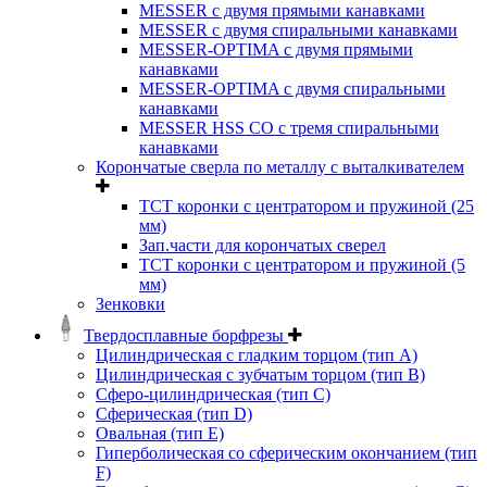
MESSER с двумя прямыми канавками
MESSER с двумя спиральными канавками
MESSER-OPTIMA с двумя прямыми
канавками
MESSER-OPTIMA с двумя спиральными
канавками
MESSER HSS CО с тремя спиральными
канавками
Корончатые сверла по металлу c выталкивателем
ТСТ коронки с центратором и пружиной (25
мм)
Зап.части для корончатых сверел
ТСТ коронки с центратором и пружиной (5
мм)
Зенковки
Твердосплавные борфрезы
Цилиндрическая с гладким торцом (тип А)
Цилиндрическая с зубчатым торцом (тип В)
Сферо-цилиндрическая (тип С)
Сферическая (тип D)
Овальная (тип Е)
Гиперболическая со сферическим окончанием (тип
F)