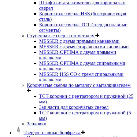
Штифты-выталкиватели для корончатых
сверел
Корончатые сверла HSS (быстрорежущая
сталь)
Корончатые сверла TCT (твердосплавные
сегменты)
Ступенчатые сверла по металлу
MESSER с двумя прямыми канавками
MESSER с двумя спиральными канавками
MESSER-OPTIMA с двумя прямыми
канавками
MESSER-OPTIMA с двумя спиральными
канавками
MESSER HSS CО с тремя спиральными
канавками
Корончатые сверла по металлу c выталкивателем
ТСТ коронки с центратором и пружиной (25
мм)
Зап.части для корончатых сверел
ТСТ коронки с центратором и пружиной (5
мм)
Зенковки
Твердосплавные борфрезы