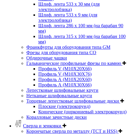
Шлиф. лента 533 х 30 мм (для
электролобзика)
Шлиф. лента 533 х 9 мм (для
электролобзика)
Шлиф. лента 286 х 100 мм (на барабан 90
мм)
Шлиф. лента 315 х 100 мм (на барабан 100
мм)
Франкфурты для оборудования типа GM
Фрезы для оборудования типа СО
Обдирочные чашки
Гальванические профильные фрезы по камню
Профиль V (M10X20X66)
Профиль V (M10X30X76)
Профиль А (М10Х20Х60)
Профиль А (М10Х30Х66)
Лепестковые шлифовальные круги
Нетканые шлифовальные круги
Торцевые лепестковые шлифовальные диски
Плоские (электрокорунд)
Конические (циркониевый электрокорунд)
Коралловые зачистные диски
Сверла и зенковки
Корончатые сверла по металлу (TCT и HSS)