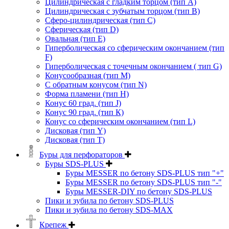
Цилиндрическая с гладким торцом (тип А)
Цилиндрическая с зубчатым торцом (тип В)
Сферо-цилиндрическая (тип С)
Сферическая (тип D)
Овальная (тип Е)
Гиперболическая со сферическим окончанием (тип
F)
Гиперболическая с точечным окончанием ( тип G)
Конусообразная (тип М)
C обратным конусом (тип N)
Форма пламени (тип H)
Конус 60 град. (тип J)
Конус 90 град. (тип К)
Конус со сферическим окончанием (тип L)
Дисковая (тип Y)
Дисковая (тип Т)
Буры для перфораторов
Буры SDS-PLUS
Буры MESSER по бетону SDS-PLUS тип "+"
Буры MESSER по бетону SDS-PLUS тип "-"
Буры MESSER-DIY по бетону SDS-PLUS
Пики и зубила по бетону SDS-PLUS
Пики и зубила по бетону SDS-MAX
Крепеж