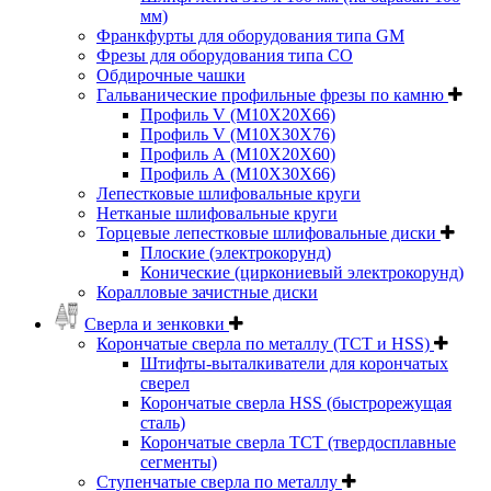
мм)
Франкфурты для оборудования типа GM
Фрезы для оборудования типа СО
Обдирочные чашки
Гальванические профильные фрезы по камню
Профиль V (M10X20X66)
Профиль V (M10X30X76)
Профиль А (М10Х20Х60)
Профиль А (М10Х30Х66)
Лепестковые шлифовальные круги
Нетканые шлифовальные круги
Торцевые лепестковые шлифовальные диски
Плоские (электрокорунд)
Конические (циркониевый электрокорунд)
Коралловые зачистные диски
Сверла и зенковки
Корончатые сверла по металлу (TCT и HSS)
Штифты-выталкиватели для корончатых
сверел
Корончатые сверла HSS (быстрорежущая
сталь)
Корончатые сверла TCT (твердосплавные
сегменты)
Ступенчатые сверла по металлу