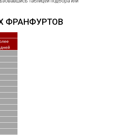
льзовавшись
таблицей подбора
или
Х ФРАНФУРТОВ