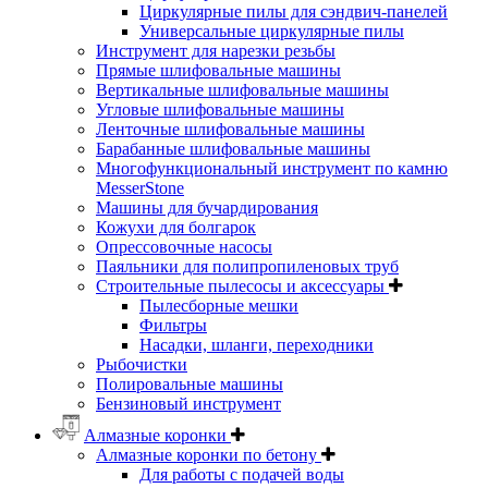
Циркулярные пилы для сэндвич-панелей
Универсальные циркулярные пилы
Инструмент для нарезки резьбы
Прямые шлифовальные машины
Вертикальные шлифовальные машины
Угловые шлифовальные машины
Ленточные шлифовальные машины
Барабанные шлифовальные машины
Многофункциональный инструмент по камню
MesserStone
Машины для бучардирования
Кожухи для болгарок
Опрессовочные насосы
Паяльники для полипропиленовых труб
Строительные пылесосы и аксессуары
Пылесборные мешки
Фильтры
Насадки, шланги, переходники
Рыбочистки
Полировальные машины
Бензиновый инструмент
Алмазные коронки
Алмазные коронки по бетону
Для работы с подачей воды