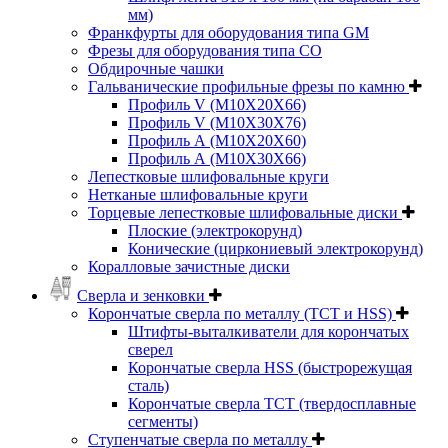
мм)
Франкфурты для оборудования типа GM
Фрезы для оборудования типа СО
Обдирочные чашки
Гальванические профильные фрезы по камню
Профиль V (M10X20X66)
Профиль V (M10X30X76)
Профиль А (М10Х20Х60)
Профиль А (М10Х30Х66)
Лепестковые шлифовальные круги
Нетканые шлифовальные круги
Торцевые лепестковые шлифовальные диски
Плоские (электрокорунд)
Конические (циркониевый электрокорунд)
Коралловые зачистные диски
Сверла и зенковки
Корончатые сверла по металлу (TCT и HSS)
Штифты-выталкиватели для корончатых
сверел
Корончатые сверла HSS (быстрорежущая
сталь)
Корончатые сверла TCT (твердосплавные
сегменты)
Ступенчатые сверла по металлу