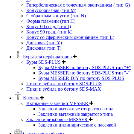
Гиперболическая с точечным окончанием ( тип G)
Конусообразная (тип М)
C обратным конусом (тип N)
Форма пламени (тип H)
Конус 60 град. (тип J)
Конус 90 град. (тип К)
Конус со сферическим окончанием (тип L)
Дисковая (тип Y)
Дисковая (тип Т)
Буры для перфораторов
Буры SDS-PLUS
Буры MESSER по бетону SDS-PLUS тип "+"
Буры MESSER по бетону SDS-PLUS тип "-"
Буры MESSER-DIY по бетону SDS-PLUS
Пики и зубила по бетону SDS-PLUS
Пики и зубила по бетону SDS-MAX
Крепеж
Вытяжные заклепки MESSER
Заклепки вытяжные открытого типа
Заклепки вытяжные закрытого типа
Заклепки резьбовые MESSER
Заклепки цилиндрические с насечкой
Сумки-органайзеры