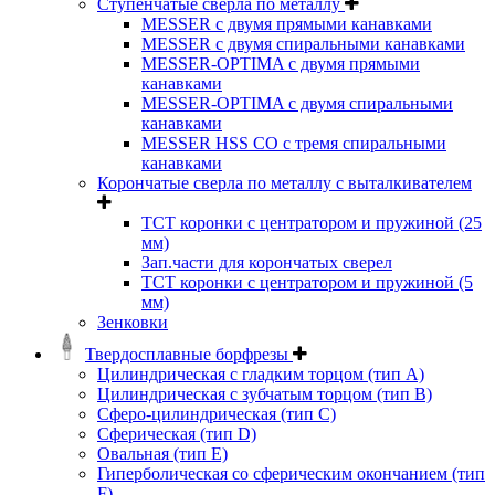
Ступенчатые сверла по металлу
MESSER с двумя прямыми канавками
MESSER с двумя спиральными канавками
MESSER-OPTIMA с двумя прямыми
канавками
MESSER-OPTIMA с двумя спиральными
канавками
MESSER HSS CО с тремя спиральными
канавками
Корончатые сверла по металлу c выталкивателем
ТСТ коронки с центратором и пружиной (25
мм)
Зап.части для корончатых сверел
ТСТ коронки с центратором и пружиной (5
мм)
Зенковки
Твердосплавные борфрезы
Цилиндрическая с гладким торцом (тип А)
Цилиндрическая с зубчатым торцом (тип В)
Сферо-цилиндрическая (тип С)
Сферическая (тип D)
Овальная (тип Е)
Гиперболическая со сферическим окончанием (тип
F)