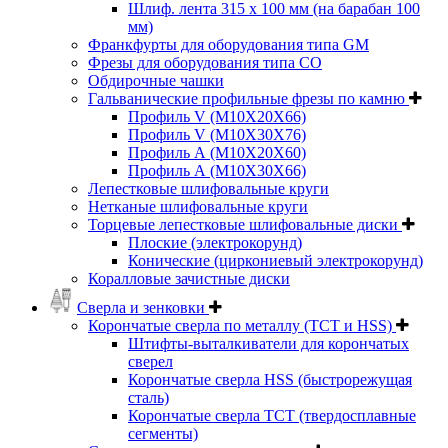
Шлиф. лента 315 х 100 мм (на барабан 100
мм)
Франкфурты для оборудования типа GM
Фрезы для оборудования типа СО
Обдирочные чашки
Гальванические профильные фрезы по камню
Профиль V (M10X20X66)
Профиль V (M10X30X76)
Профиль А (М10Х20Х60)
Профиль А (М10Х30Х66)
Лепестковые шлифовальные круги
Нетканые шлифовальные круги
Торцевые лепестковые шлифовальные диски
Плоские (электрокорунд)
Конические (циркониевый электрокорунд)
Коралловые зачистные диски
Сверла и зенковки
Корончатые сверла по металлу (TCT и HSS)
Штифты-выталкиватели для корончатых
сверел
Корончатые сверла HSS (быстрорежущая
сталь)
Корончатые сверла TCT (твердосплавные
сегменты)