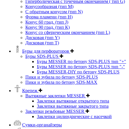
Гиперболическая с точечным окончанием ( тип G)
Конусообразная (тип М)
C обратным конусом (тип N)
Форма пламени (тип H)
Конус 60 град. (тип J)
Конус 90 град. (тип К)
Конус со сферическим окончанием (тип L)
Дисковая (тип Y)
Дисковая (тип Т)
Буры для перфораторов
Буры SDS-PLUS
Буры MESSER по бетону SDS-PLUS тип "+"
Буры MESSER по бетону SDS-PLUS тип "-"
Буры MESSER-DIY по бетону SDS-PLUS
Пики и зубила по бетону SDS-PLUS
Пики и зубила по бетону SDS-MAX
Крепеж
Вытяжные заклепки MESSER
Заклепки вытяжные открытого типа
Заклепки вытяжные закрытого типа
Заклепки резьбовые MESSER
Заклепки цилиндрические с насечкой
Сумки-органайзеры