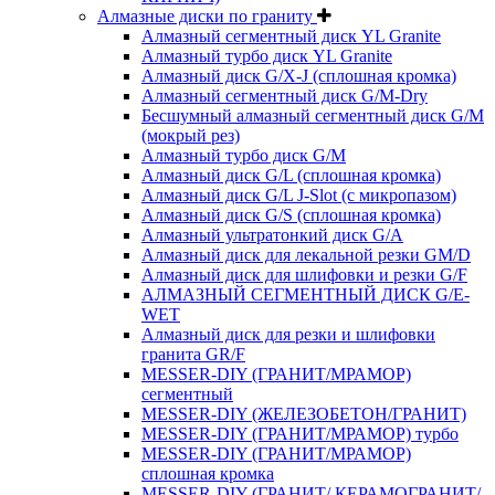
Алмазные диски по граниту
Алмазный сегментный диск YL Granite
Алмазный турбо диск YL Granite
Алмазный диск G/X-J (сплошная кромка)
Алмазный сегментный диск G/M-Dry
Бесшумный алмазный сегментный диск G/M
(мокрый рез)
Алмазный турбо диск G/M
Алмазный диск G/L (сплошная кромка)
Алмазный диск G/L J-Slot (с микропазом)
Алмазный диск G/S (сплошная кромка)
Алмазный ультратонкий диск G/A
Алмазный диск для лекальной резки GM/D
Алмазный диск для шлифовки и резки G/F
АЛМАЗНЫЙ СЕГМЕНТНЫЙ ДИСК G/E-
WET
Алмазный диск для резки и шлифовки
гранита GR/F
MESSER-DIY (ГРАНИТ/МРАМОР)
сегментный
MESSER-DIY (ЖЕЛЕЗОБЕТОН/ГРАНИТ)
MESSER-DIY (ГРАНИТ/МРАМОР) турбо
MESSER-DIY (ГРАНИТ/МРАМОР)
сплошная кромка
MESSER-DIY (ГРАНИТ/ КЕРАМОГРАНИТ/