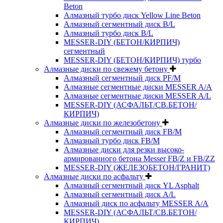
Beton
Алмазный турбо диск Yellow Line Beton
Алмазный сегментный диск B/L
Алмазный турбо диск B/L
MESSER-DIY (БЕТОН/КИРПИЧ)
сегментный
MESSER-DIY (БЕТОН/КИРПИЧ) турбо
Алмазные диски по свежему бетону
Алмазный сегментный диск PF/M
Алмазные сегментные диски MESSER A/A
Алмазные сегментные диски MESSER A/L
MESSER-DIY (АСФАЛЬТ/СВ.БЕТОН/
КИРПИЧ)
Алмазные диски по железобетону
Алмазный сегментный диск FB/M
Алмазный турбо диск FB/M
Алмазные диски для резки высоко-
армированного бетона Messer FB/Z и FB/ZZ
MESSER-DIY (ЖЕЛЕЗОБЕТОН/ГРАНИТ)
Алмазные диски по асфальту
Алмазный сегментный диск YL Asphalt
Алмазный сегментный диск A/L
Алмазный диск по асфальту MESSER A/A
MESSER-DIY (АСФАЛЬТ/СВ.БЕТОН/
КИРПИЧ)