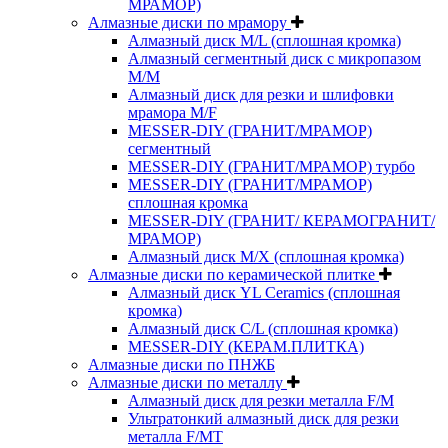
МРАМОР)
Алмазные диски по мрамору
Алмазный диск M/L (сплошная кромка)
Алмазный сегментный диск с микропазом
M/M
Алмазный диск для резки и шлифовки
мрамора M/F
MESSER-DIY (ГРАНИТ/МРАМОР)
сегментный
MESSER-DIY (ГРАНИТ/МРАМОР) турбо
MESSER-DIY (ГРАНИТ/МРАМОР)
сплошная кромка
MESSER-DIY (ГРАНИТ/ КЕРАМОГРАНИТ/
МРАМОР)
Алмазный диск M/X (сплошная кромка)
Алмазные диски по керамической плитке
Алмазный диск YL Ceramics (сплошная
кромка)
Алмазный диск C/L (сплошная кромка)
MESSER-DIY (КЕРАМ.ПЛИТКА)
Алмазные диски по ПНЖБ
Алмазные диски по металлу
Алмазный диск для резки металла F/M
Ультратонкий алмазный диск для резки
металла F/MT