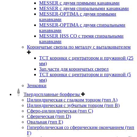
MESSER с двумя прямыми канавками
MESSER с двумя спиральными канавками
MESSER-OPTIMA с двумя прямыми
канавками
MESSER-OPTIMA с двумя спиральными
канавками
MESSER HSS CО с тремя спиральными
канавками
Корончатые сверла по металлу c выталкивателем
ТСТ коронки с центратором и пружиной (25
мм)
Зап.части для корончатых сверел
ТСТ коронки с центратором и пружиной (5
мм)
Зенковки
Твердосплавные борфрезы
Цилиндрическая с гладким торцом (тип А)
Цилиндрическая с зубчатым торцом (тип В)
Сферо-цилиндрическая (тип С)
Сферическая (тип D)
Овальная (тип Е)
Гиперболическая со сферическим окончанием (тип
F)