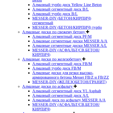
Beton
Алмазный турбо диск Yellow Line Beton
Алмазный сегментный диск B/L
Алмазный турбо диск B/L
MESSER-DIY (БЕТОН/КИРПИЧ)
сегментный
MESSER-DIY (БЕТОН/КИРПИЧ) турбо
Алмазные диски по свежему бетону
Алмазный сегментный диск PF/M
Алмазные сегментные диски MESSER A/A
Алмазные сегментные диски MESSER A/L
MESSER-DIY (АСФАЛЬТ/СВ.БЕТОН/
КИРПИЧ)
Алмазные диски по железобетону
Алмазный сегментный диск FB/M
Алмазный турбо диск FB/M
Алмазные диски для резки высоко-
армированного бетона Messer FB/Z и FB/ZZ
MESSER-DIY (ЖЕЛЕЗОБЕТОН/ГРАНИТ)
Алмазные диски по асфальту
Алмазный сегментный диск YL Asphalt
Алмазный сегментный диск A/L
Алмазный диск по асфальту MESSER A/A
MESSER-DIY (АСФАЛЬТ/СВ.БЕТОН/
КИРПИЧ)