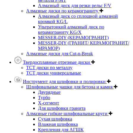
металла F/MT
Алмазный диск для резки рельс F/V
Алмазные диски по керамограниту
Алмазный диск со сплошной алмазной
кромкой KG/L
Ультратонкий алмазный диск по
керамограниту KG/X
MESSER-DIY (КЕРАМОГРАНИТ)
MESSER-DIY (ГРАНИТ/ КЕРАМОГРАНИТ/
МРАМОР)
Алмазные диски для Cut-n-Break
Твердосплавные отрезные диски
ТСТ диски по металлу
ТСТ диски универсальные
Инструмент для шлифовки и полировки
Шлифовальные чашки для бетона и камня
Двурядные
Турбо
Х-сегмент
Для шлифовки гранита
Алмазные гибкие шлифовальные круги
Cухая шлифовка
Влажная шлифовка
Крепления для АГШК