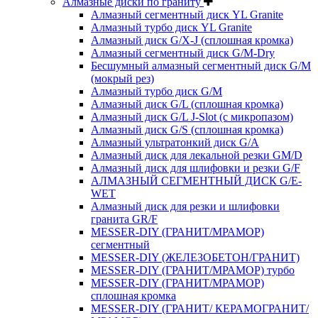
Алмазные диски по граниту
Алмазный сегментный диск YL Granite
Алмазный турбо диск YL Granite
Алмазный диск G/X-J (сплошная кромка)
Алмазный сегментный диск G/M-Dry
Бесшумный алмазный сегментный диск G/M
(мокрый рез)
Алмазный турбо диск G/M
Алмазный диск G/L (сплошная кромка)
Алмазный диск G/L J-Slot (с микропазом)
Алмазный диск G/S (сплошная кромка)
Алмазный ультратонкий диск G/A
Алмазный диск для лекальной резки GM/D
Алмазный диск для шлифовки и резки G/F
АЛМАЗНЫЙ СЕГМЕНТНЫЙ ДИСК G/E-
WET
Алмазный диск для резки и шлифовки
гранита GR/F
MESSER-DIY (ГРАНИТ/МРАМОР)
сегментный
MESSER-DIY (ЖЕЛЕЗОБЕТОН/ГРАНИТ)
MESSER-DIY (ГРАНИТ/МРАМОР) турбо
MESSER-DIY (ГРАНИТ/МРАМОР)
сплошная кромка
MESSER-DIY (ГРАНИТ/ КЕРАМОГРАНИТ/