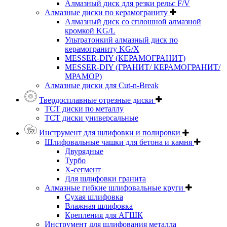
Алмазный диск для резки рельс F/V
Алмазные диски по керамограниту
Алмазный диск со сплошной алмазной
кромкой KG/L
Ультратонкий алмазный диск по
керамограниту KG/X
MESSER-DIY (КЕРАМОГРАНИТ)
MESSER-DIY (ГРАНИТ/ КЕРАМОГРАНИТ/
МРАМОР)
Алмазные диски для Cut-n-Break
Твердосплавные отрезные диски
ТСТ диски по металлу
ТСТ диски универсальные
Инструмент для шлифовки и полировки
Шлифовальные чашки для бетона и камня
Двурядные
Турбо
Х-сегмент
Для шлифовки гранита
Алмазные гибкие шлифовальные круги
Cухая шлифовка
Влажная шлифовка
Крепления для АГШК
Инструмент для шлифования металла