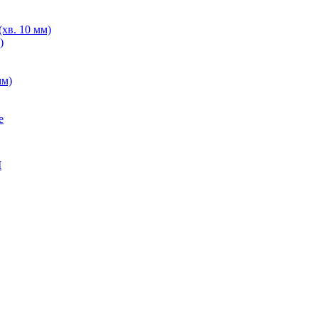
хв. 10 мм)
)
мм)
е
M