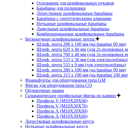
Основания для шлифовальных рукавов
Барабаны для полировки
Лепестковые шлифовальные барабаны
Барабаны с синтетическими алмазами
Нетканые шлифовальные барабаны
Ламельные шлифовальные барабаны
Комбинированные шлифовальные барабаны
Бесконечные шлифовальные ленты
Шлиф. лента 296 х 100 мм (на барабан 90 мм)
Шлиф. лента 620 х 40 мм (для 2х-роликовых 
Шлиф. лента 760 х 40 мм (для 3х-роликовых 
Шлиф. лента 533 х 30 мм (для электролобзика
Шлиф. лента 533 х 9 мм (для электролобзика)
Шлиф. лента 286 х 100 мм (на барабан 90 мм)
Шлиф. лента 315 х 100 мм (на барабан 100 мм
Франкфурты для оборудования типа GM
Фрезы для оборудования типа СО
Обдирочные чашки
Гальванические профильные фрезы по камню
Профиль V (M10X20X66)
Профиль V (M10X30X76)
Профиль А (М10Х20Х60)
Профиль А (М10Х30Х66)
Лепестковые шлифовальные круги
Нетканые шлифовальные круги