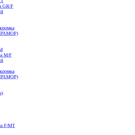
ET
а GR/F
ый
кромка
МРАМОР)
/M
а M/F
ый
кромка
МРАМОР)
а)
ла F/MT