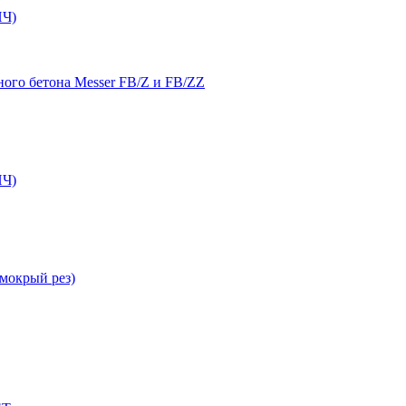
Ч)
ого бетона Messer FB/Z и FB/ZZ
Ч)
мокрый рез)