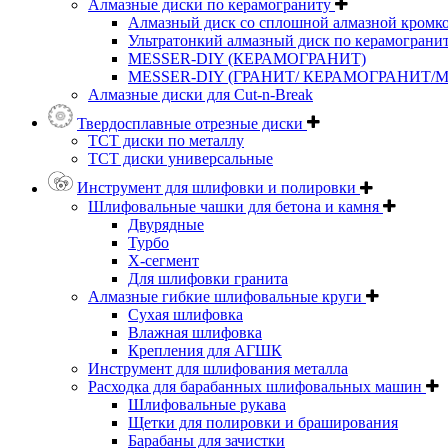
Алмазные диски по керамограниту
Алмазный диск со сплошной алмазной кромк
Ультратонкий алмазный диск по керамограни
MESSER-DIY (КЕРАМОГРАНИТ)
MESSER-DIY (ГРАНИТ/ КЕРАМОГРАНИТ/
Алмазные диски для Cut-n-Break
Твердосплавные отрезные диски
ТСТ диски по металлу
ТСТ диски универсальные
Инструмент для шлифовки и полировки
Шлифовальные чашки для бетона и камня
Двурядные
Турбо
Х-сегмент
Для шлифовки гранита
Алмазные гибкие шлифовальные круги
Cухая шлифовка
Влажная шлифовка
Крепления для АГШК
Инструмент для шлифования металла
Расходка для барабанных шлифовальных машин
Шлифовальные рукава
Щетки для полировки и браширования
Барабаны для зачистки