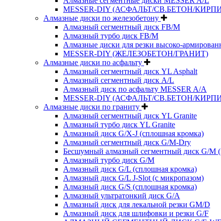
Алмазные сегментные диски MESSER A/L
MESSER-DIY (АСФАЛЬТ/СВ.БЕТОН/КИРПИ
Алмазные диски по железобетону
Алмазный сегментный диск FB/M
Алмазный турбо диск FB/M
Алмазные диски для резки высоко-армированн
MESSER-DIY (ЖЕЛЕЗОБЕТОН/ГРАНИТ)
Алмазные диски по асфальту
Алмазный сегментный диск YL Asphalt
Алмазный сегментный диск A/L
Алмазный диск по асфальту MESSER A/A
MESSER-DIY (АСФАЛЬТ/СВ.БЕТОН/КИРПИ
Алмазные диски по граниту
Алмазный сегментный диск YL Granite
Алмазный турбо диск YL Granite
Алмазный диск G/X-J (сплошная кромка)
Алмазный сегментный диск G/M-Dry
Бесшумный алмазный сегментный диск G/M (
Алмазный турбо диск G/M
Алмазный диск G/L (сплошная кромка)
Алмазный диск G/L J-Slot (с микропазом)
Алмазный диск G/S (сплошная кромка)
Алмазный ультратонкий диск G/A
Алмазный диск для лекальной резки GM/D
Алмазный диск для шлифовки и резки G/F