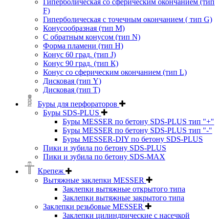
Гиперболическая со сферическим окончанием (тип
F)
Гиперболическая с точечным окончанием ( тип G)
Конусообразная (тип М)
C обратным конусом (тип N)
Форма пламени (тип H)
Конус 60 град. (тип J)
Конус 90 град. (тип К)
Конус со сферическим окончанием (тип L)
Дисковая (тип Y)
Дисковая (тип Т)
Буры для перфораторов
Буры SDS-PLUS
Буры MESSER по бетону SDS-PLUS тип "+"
Буры MESSER по бетону SDS-PLUS тип "-"
Буры MESSER-DIY по бетону SDS-PLUS
Пики и зубила по бетону SDS-PLUS
Пики и зубила по бетону SDS-MAX
Крепеж
Вытяжные заклепки MESSER
Заклепки вытяжные открытого типа
Заклепки вытяжные закрытого типа
Заклепки резьбовые MESSER
Заклепки цилиндрические с насечкой