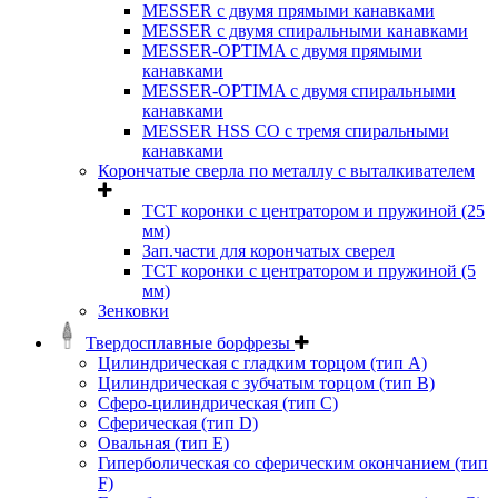
MESSER с двумя прямыми канавками
MESSER с двумя спиральными канавками
MESSER-OPTIMA с двумя прямыми
канавками
MESSER-OPTIMA с двумя спиральными
канавками
MESSER HSS CО с тремя спиральными
канавками
Корончатые сверла по металлу c выталкивателем
ТСТ коронки с центратором и пружиной (25
мм)
Зап.части для корончатых сверел
ТСТ коронки с центратором и пружиной (5
мм)
Зенковки
Твердосплавные борфрезы
Цилиндрическая с гладким торцом (тип А)
Цилиндрическая с зубчатым торцом (тип В)
Сферо-цилиндрическая (тип С)
Сферическая (тип D)
Овальная (тип Е)
Гиперболическая со сферическим окончанием (тип
F)