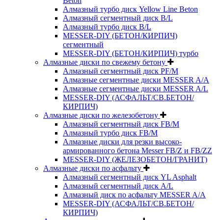
Beton
Алмазный турбо диск Yellow Line Beton
Алмазный сегментный диск B/L
Алмазный турбо диск B/L
MESSER-DIY (БЕТОН/КИРПИЧ)
сегментный
MESSER-DIY (БЕТОН/КИРПИЧ) турбо
Алмазные диски по свежему бетону
Алмазный сегментный диск PF/M
Алмазные сегментные диски MESSER A/A
Алмазные сегментные диски MESSER A/L
MESSER-DIY (АСФАЛЬТ/СВ.БЕТОН/
КИРПИЧ)
Алмазные диски по железобетону
Алмазный сегментный диск FB/M
Алмазный турбо диск FB/M
Алмазные диски для резки высоко-
армированного бетона Messer FB/Z и FB/ZZ
MESSER-DIY (ЖЕЛЕЗОБЕТОН/ГРАНИТ)
Алмазные диски по асфальту
Алмазный сегментный диск YL Asphalt
Алмазный сегментный диск A/L
Алмазный диск по асфальту MESSER A/A
MESSER-DIY (АСФАЛЬТ/СВ.БЕТОН/
КИРПИЧ)