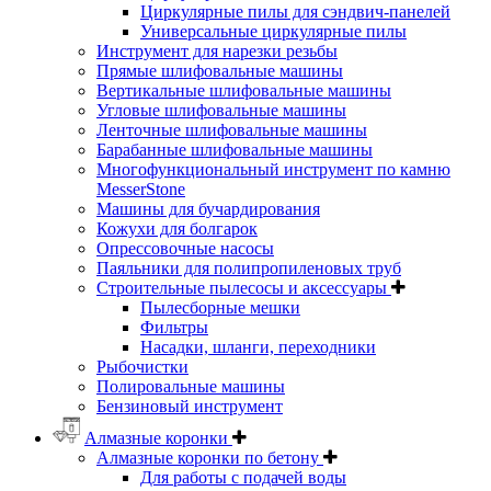
Циркулярные пилы для сэндвич-панелей
Универсальные циркулярные пилы
Инструмент для нарезки резьбы
Прямые шлифовальные машины
Вертикальные шлифовальные машины
Угловые шлифовальные машины
Ленточные шлифовальные машины
Барабанные шлифовальные машины
Многофункциональный инструмент по камню
MesserStone
Машины для бучардирования
Кожухи для болгарок
Опрессовочные насосы
Паяльники для полипропиленовых труб
Строительные пылесосы и аксессуары
Пылесборные мешки
Фильтры
Насадки, шланги, переходники
Рыбочистки
Полировальные машины
Бензиновый инструмент
Алмазные коронки
Алмазные коронки по бетону
Для работы с подачей воды