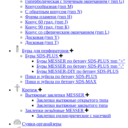
Гиперболическая с точечным окончанием ( тип G)
Конусообразная (тип М)
C обратным конусом (тип N)
Форма пламени (тип H)
Конус 60 град. (тип J)
Конус 90 град. (тип К)
Конус со сферическим окончанием (тип L)
Дисковая (тип Y)
Дисковая (тип Т)
Буры для перфораторов
Буры SDS-PLUS
Буры MESSER по бетону SDS-PLUS тип "+"
Буры MESSER по бетону SDS-PLUS тип "-"
Буры MESSER-DIY по бетону SDS-PLUS
Пики и зубила по бетону SDS-PLUS
Пики и зубила по бетону SDS-MAX
Крепеж
Вытяжные заклепки MESSER
Заклепки вытяжные открытого типа
Заклепки вытяжные закрытого типа
Заклепки резьбовые MESSER
Заклепки цилиндрические с насечкой
Сумки-органайзеры