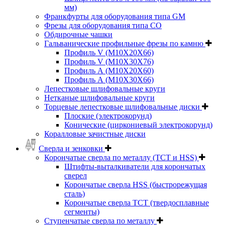
мм)
Франкфурты для оборудования типа GM
Фрезы для оборудования типа СО
Обдирочные чашки
Гальванические профильные фрезы по камню
Профиль V (M10X20X66)
Профиль V (M10X30X76)
Профиль А (М10Х20Х60)
Профиль А (М10Х30Х66)
Лепестковые шлифовальные круги
Нетканые шлифовальные круги
Торцевые лепестковые шлифовальные диски
Плоские (электрокорунд)
Конические (циркониевый электрокорунд)
Коралловые зачистные диски
Сверла и зенковки
Корончатые сверла по металлу (TCT и HSS)
Штифты-выталкиватели для корончатых
сверел
Корончатые сверла HSS (быстрорежущая
сталь)
Корончатые сверла TCT (твердосплавные
сегменты)
Ступенчатые сверла по металлу