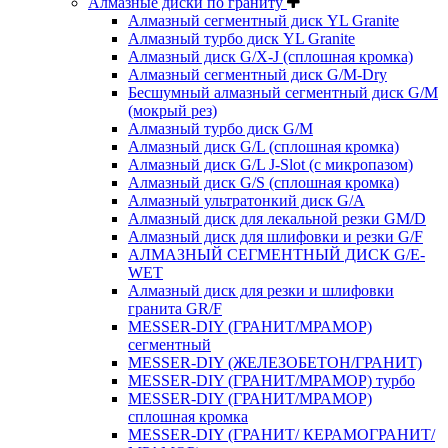
Алмазные диски по граниту
Алмазный сегментный диск YL Granite
Алмазный турбо диск YL Granite
Алмазный диск G/X-J (сплошная кромка)
Алмазный сегментный диск G/M-Dry
Бесшумный алмазный сегментный диск G/M
(мокрый рез)
Алмазный турбо диск G/M
Алмазный диск G/L (сплошная кромка)
Алмазный диск G/L J-Slot (с микропазом)
Алмазный диск G/S (сплошная кромка)
Алмазный ультратонкий диск G/A
Алмазный диск для лекальной резки GM/D
Алмазный диск для шлифовки и резки G/F
АЛМАЗНЫЙ СЕГМЕНТНЫЙ ДИСК G/E-
WET
Алмазный диск для резки и шлифовки
гранита GR/F
MESSER-DIY (ГРАНИТ/МРАМОР)
сегментный
MESSER-DIY (ЖЕЛЕЗОБЕТОН/ГРАНИТ)
MESSER-DIY (ГРАНИТ/МРАМОР) турбо
MESSER-DIY (ГРАНИТ/МРАМОР)
сплошная кромка
MESSER-DIY (ГРАНИТ/ КЕРАМОГРАНИТ/