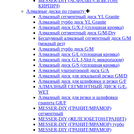
MESSER-DIY (АСФАЛЬТ/СВ.БЕТОН/
КИРПИЧ)
Алмазные диски по граниту
Алмазный сегментный диск YL Granite
Алмазный турбо диск YL Granite
Алмазный диск G/X-J (сплошная кромка)
Алмазный сегментный диск G/M-Dry
Бесшумный алмазный сегментный диск G/M
(мокрый рез)
Алмазный турбо диск G/M
Алмазный диск G/L (сплошная кромка)
Алмазный диск G/L J-Slot (с микропазом)
Алмазный диск G/S (сплошная кромка)
Алмазный ультратонкий диск G/A
Алмазный диск для лекальной резки GM/D
Алмазный диск для шлифовки и резки G/F
АЛМАЗНЫЙ СЕГМЕНТНЫЙ ДИСК G/E-
WET
Алмазный диск для резки и шлифовки
гранита GR/F
MESSER-DIY (ГРАНИТ/МРАМОР)
сегментный
MESSER-DIY (ЖЕЛЕЗОБЕТОН/ГРАНИТ)
MESSER-DIY (ГРАНИТ/МРАМОР) турбо
MESSER-DIY (ГРАНИТ/МРАМОР)