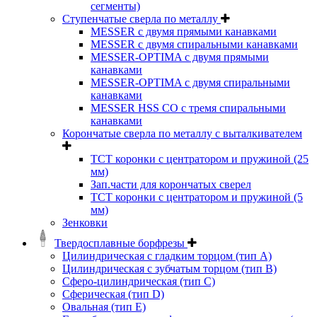
сегменты)
Ступенчатые сверла по металлу
MESSER с двумя прямыми канавками
MESSER с двумя спиральными канавками
MESSER-OPTIMA с двумя прямыми
канавками
MESSER-OPTIMA с двумя спиральными
канавками
MESSER HSS CО с тремя спиральными
канавками
Корончатые сверла по металлу c выталкивателем
ТСТ коронки с центратором и пружиной (25
мм)
Зап.части для корончатых сверел
ТСТ коронки с центратором и пружиной (5
мм)
Зенковки
Твердосплавные борфрезы
Цилиндрическая с гладким торцом (тип А)
Цилиндрическая с зубчатым торцом (тип В)
Сферо-цилиндрическая (тип С)
Сферическая (тип D)
Овальная (тип Е)