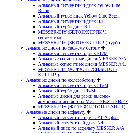
Алмазный сегментный диск Yellow Line
Beton
Алмазный турбо диск Yellow Line Beton
Алмазный сегментный диск B/L
Алмазный турбо диск B/L
MESSER-DIY (БЕТОН/КИРПИЧ)
сегментный
MESSER-DIY (БЕТОН/КИРПИЧ) турбо
Алмазные диски по свежему бетону
Алмазный сегментный диск PF/M
Алмазные сегментные диски MESSER A/A
Алмазные сегментные диски MESSER A/L
MESSER-DIY (АСФАЛЬТ/СВ.БЕТОН/
КИРПИЧ)
Алмазные диски по железобетону
Алмазный сегментный диск FB/M
Алмазный турбо диск FB/M
Алмазные диски для резки высоко-
армированного бетона Messer FB/Z и FB/ZZ
MESSER-DIY (ЖЕЛЕЗОБЕТОН/ГРАНИТ)
Алмазные диски по асфальту
Алмазный сегментный диск YL Asphalt
Алмазный сегментный диск A/L
Алмазный диск по асфальту MESSER A/A