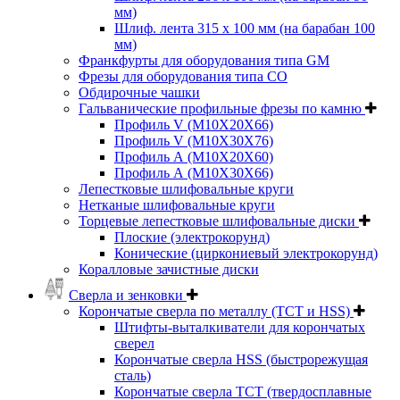
мм)
Шлиф. лента 315 х 100 мм (на барабан 100
мм)
Франкфурты для оборудования типа GM
Фрезы для оборудования типа СО
Обдирочные чашки
Гальванические профильные фрезы по камню
Профиль V (M10X20X66)
Профиль V (M10X30X76)
Профиль А (М10Х20Х60)
Профиль А (М10Х30Х66)
Лепестковые шлифовальные круги
Нетканые шлифовальные круги
Торцевые лепестковые шлифовальные диски
Плоские (электрокорунд)
Конические (циркониевый электрокорунд)
Коралловые зачистные диски
Сверла и зенковки
Корончатые сверла по металлу (TCT и HSS)
Штифты-выталкиватели для корончатых
сверел
Корончатые сверла HSS (быстрорежущая
сталь)
Корончатые сверла TCT (твердосплавные