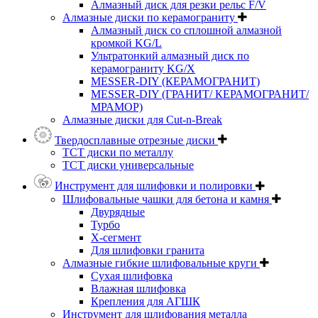
Алмазный диск для резки рельс F/V
Алмазные диски по керамограниту
Алмазный диск со сплошной алмазной
кромкой KG/L
Ультратонкий алмазный диск по
керамограниту KG/X
MESSER-DIY (КЕРАМОГРАНИТ)
MESSER-DIY (ГРАНИТ/ КЕРАМОГРАНИТ/
МРАМОР)
Алмазные диски для Cut-n-Break
Твердосплавные отрезные диски
ТСТ диски по металлу
ТСТ диски универсальные
Инструмент для шлифовки и полировки
Шлифовальные чашки для бетона и камня
Двурядные
Турбо
Х-сегмент
Для шлифовки гранита
Алмазные гибкие шлифовальные круги
Cухая шлифовка
Влажная шлифовка
Крепления для АГШК
Инструмент для шлифования металла