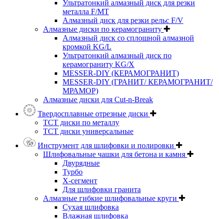
Ультратонкий алмазный диск для резки
металла F/MT
Алмазный диск для резки рельс F/V
Алмазные диски по керамограниту
Алмазный диск со сплошной алмазной
кромкой KG/L
Ультратонкий алмазный диск по
керамограниту KG/X
MESSER-DIY (КЕРАМОГРАНИТ)
MESSER-DIY (ГРАНИТ/ КЕРАМОГРАНИТ/
МРАМОР)
Алмазные диски для Cut-n-Break
Твердосплавные отрезные диски
ТСТ диски по металлу
ТСТ диски универсальные
Инструмент для шлифовки и полировки
Шлифовальные чашки для бетона и камня
Двурядные
Турбо
Х-сегмент
Для шлифовки гранита
Алмазные гибкие шлифовальные круги
Cухая шлифовка
Влажная шлифовка