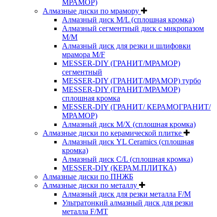
МРАМОР)
Алмазные диски по мрамору
Алмазный диск M/L (сплошная кромка)
Алмазный сегментный диск с микропазом
M/M
Алмазный диск для резки и шлифовки
мрамора M/F
MESSER-DIY (ГРАНИТ/МРАМОР)
сегментный
MESSER-DIY (ГРАНИТ/МРАМОР) турбо
MESSER-DIY (ГРАНИТ/МРАМОР)
сплошная кромка
MESSER-DIY (ГРАНИТ/ КЕРАМОГРАНИТ/
МРАМОР)
Алмазный диск M/X (сплошная кромка)
Алмазные диски по керамической плитке
Алмазный диск YL Ceramics (сплошная
кромка)
Алмазный диск C/L (сплошная кромка)
MESSER-DIY (КЕРАМ.ПЛИТКА)
Алмазные диски по ПНЖБ
Алмазные диски по металлу
Алмазный диск для резки металла F/M
Ультратонкий алмазный диск для резки
металла F/MT