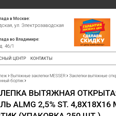
лада в Москве:
дская, ул. Электрозаводская
лада во Владимире:
д. 46/1
СНЫЙ ЦЕНТР
КОНТАКТЫ
пеж
Вытяжные заклепки MESSER
Заклепки вытяжные отк
нный бортик
КЛЕПКА ВЫТЯЖНАЯ ОТКРЫТА
ЛЬ ALMG 2,5% ST. 4,8Х18Х1
ТИК.(УПАКОВКА 250 ШТ.)