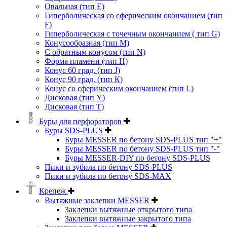
Овальная (тип Е)
Гиперболическая со сферическим окончанием (тип
F)
Гиперболическая с точечным окончанием ( тип G)
Конусообразная (тип М)
C обратным конусом (тип N)
Форма пламени (тип H)
Конус 60 град. (тип J)
Конус 90 град. (тип К)
Конус со сферическим окончанием (тип L)
Дисковая (тип Y)
Дисковая (тип Т)
Буры для перфораторов
Буры SDS-PLUS
Буры MESSER по бетону SDS-PLUS тип "+"
Буры MESSER по бетону SDS-PLUS тип "-"
Буры MESSER-DIY по бетону SDS-PLUS
Пики и зубила по бетону SDS-PLUS
Пики и зубила по бетону SDS-MAX
Крепеж
Вытяжные заклепки MESSER
Заклепки вытяжные открытого типа
Заклепки вытяжные закрытого типа