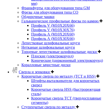
мм)
Франкфурты для оборудования типа GM
Фрезы для оборудования типа СО
Обдирочные чашки
Гальванические профильные фрезы по камню
Профиль V (M10X20X66)
Профиль V (M10X30X76)
Профиль А (М10Х20Х60)
Профиль А (М10Х30Х66)
Лепестковые шлифовальные круги
Нетканые шлифовальные круги
Торцевые лепестковые шлифовальные диски
Плоские (электрокорунд)
Конические (циркониевый электрокорунд)
Коралловые зачистные диски
Сверла и зенковки
Корончатые сверла по металлу (TCT и HSS)
Штифты-выталкиватели для корончатых
сверел
Корончатые сверла HSS (быстрорежущая
сталь)
Корончатые сверла TCT (твердосплавные
сегменты)
Ступенчатые сверла по металлу