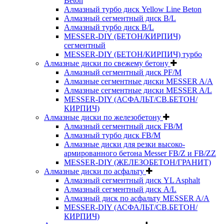
Beton
Алмазный турбо диск Yellow Line Beton
Алмазный сегментный диск B/L
Алмазный турбо диск B/L
MESSER-DIY (БЕТОН/КИРПИЧ)
сегментный
MESSER-DIY (БЕТОН/КИРПИЧ) турбо
Алмазные диски по свежему бетону
Алмазный сегментный диск PF/M
Алмазные сегментные диски MESSER A/A
Алмазные сегментные диски MESSER A/L
MESSER-DIY (АСФАЛЬТ/СВ.БЕТОН/
КИРПИЧ)
Алмазные диски по железобетону
Алмазный сегментный диск FB/M
Алмазный турбо диск FB/M
Алмазные диски для резки высоко-
армированного бетона Messer FB/Z и FB/ZZ
MESSER-DIY (ЖЕЛЕЗОБЕТОН/ГРАНИТ)
Алмазные диски по асфальту
Алмазный сегментный диск YL Asphalt
Алмазный сегментный диск A/L
Алмазный диск по асфальту MESSER A/A
MESSER-DIY (АСФАЛЬТ/СВ.БЕТОН/
КИРПИЧ)