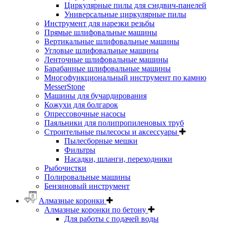
Циркулярные пилы для сэндвич-панелей
Универсальные циркулярные пилы
Инструмент для нарезки резьбы
Прямые шлифовальные машины
Вертикальные шлифовальные машины
Угловые шлифовальные машины
Ленточные шлифовальные машины
Барабанные шлифовальные машины
Многофункциональный инструмент по камню
MesserStone
Машины для бучардирования
Кожухи для болгарок
Опрессовочные насосы
Паяльники для полипропиленовых труб
Строительные пылесосы и аксессуары
Пылесборные мешки
Фильтры
Насадки, шланги, переходники
Рыбочистки
Полировальные машины
Бензиновый инструмент
Алмазные коронки
Алмазные коронки по бетону
Для работы с подачей воды