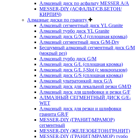
Алмазный диск по асфальту MESSER A/A
MESSER-DIY (АСФАЛЬТ/СВ.БЕТОН/
КИРПИЧ)
Алмазные диски по граниту
Алмазный сегментный диск YL Granite
Алмазный турбо диск YL Granite
Алмазный диск G/X-J (сплошная кромка)
Алмазный сегментный диск G/M-Dry
Бесшумный алмазный сегментный диск G/M
(мокрый рез)
Алмазный турбо диск G/M
Алмазный диск G/L (сплошная кромка)
Алмазный диск G/L J-Slot (с микропазом)
Алмазный диск G/S (сплошная кромка)
Алмазный ультратонкий диск G/A
Алмазный диск для лекальной резки GM/D
Алмазный диск для шлифовки и резки G/F
АЛМАЗНЫЙ СЕГМЕНТНЫЙ ДИСК G/E-
WET
Алмазный диск для резки и шлифовки
гранита GR/F
MESSER-DIY (ГРАНИТ/МРАМОР)
сегментный
MESSER-DIY (ЖЕЛЕЗОБЕТОН/ГРАНИТ)
MESSER-DIY (ГРАНИТ/МРАМОР) турбо