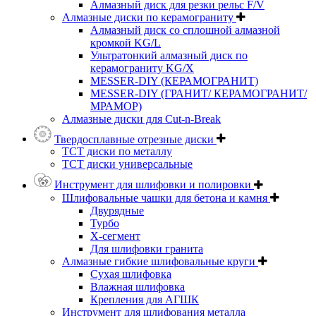
Алмазный диск для резки рельс F/V
Алмазные диски по керамограниту
Алмазный диск со сплошной алмазной
кромкой KG/L
Ультратонкий алмазный диск по
керамограниту KG/X
MESSER-DIY (КЕРАМОГРАНИТ)
MESSER-DIY (ГРАНИТ/ КЕРАМОГРАНИТ/
МРАМОР)
Алмазные диски для Cut-n-Break
Твердосплавные отрезные диски
ТСТ диски по металлу
ТСТ диски универсальные
Инструмент для шлифовки и полировки
Шлифовальные чашки для бетона и камня
Двурядные
Турбо
Х-сегмент
Для шлифовки гранита
Алмазные гибкие шлифовальные круги
Cухая шлифовка
Влажная шлифовка
Крепления для АГШК
Инструмент для шлифования металла