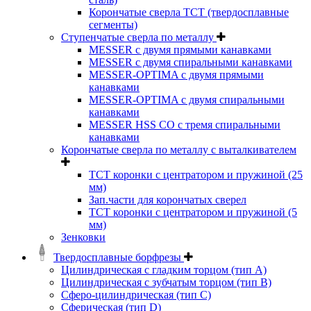
Корончатые сверла TCT (твердосплавные
сегменты)
Ступенчатые сверла по металлу
MESSER с двумя прямыми канавками
MESSER с двумя спиральными канавками
MESSER-OPTIMA с двумя прямыми
канавками
MESSER-OPTIMA с двумя спиральными
канавками
MESSER HSS CО с тремя спиральными
канавками
Корончатые сверла по металлу c выталкивателем
ТСТ коронки с центратором и пружиной (25
мм)
Зап.части для корончатых сверел
ТСТ коронки с центратором и пружиной (5
мм)
Зенковки
Твердосплавные борфрезы
Цилиндрическая с гладким торцом (тип А)
Цилиндрическая с зубчатым торцом (тип В)
Сферо-цилиндрическая (тип С)
Сферическая (тип D)