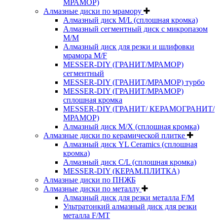
МРАМОР)
Алмазные диски по мрамору
Алмазный диск M/L (сплошная кромка)
Алмазный сегментный диск с микропазом
M/M
Алмазный диск для резки и шлифовки
мрамора M/F
MESSER-DIY (ГРАНИТ/МРАМОР)
сегментный
MESSER-DIY (ГРАНИТ/МРАМОР) турбо
MESSER-DIY (ГРАНИТ/МРАМОР)
сплошная кромка
MESSER-DIY (ГРАНИТ/ КЕРАМОГРАНИТ/
МРАМОР)
Алмазный диск M/X (сплошная кромка)
Алмазные диски по керамической плитке
Алмазный диск YL Ceramics (сплошная
кромка)
Алмазный диск C/L (сплошная кромка)
MESSER-DIY (КЕРАМ.ПЛИТКА)
Алмазные диски по ПНЖБ
Алмазные диски по металлу
Алмазный диск для резки металла F/M
Ультратонкий алмазный диск для резки
металла F/MT