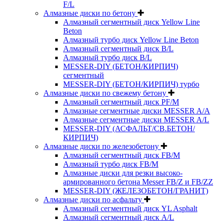
F/L
Алмазные диски по бетону
Алмазный сегментный диск Yellow Line
Beton
Алмазный турбо диск Yellow Line Beton
Алмазный сегментный диск B/L
Алмазный турбо диск B/L
MESSER-DIY (БЕТОН/КИРПИЧ)
сегментный
MESSER-DIY (БЕТОН/КИРПИЧ) турбо
Алмазные диски по свежему бетону
Алмазный сегментный диск PF/M
Алмазные сегментные диски MESSER A/A
Алмазные сегментные диски MESSER A/L
MESSER-DIY (АСФАЛЬТ/СВ.БЕТОН/
КИРПИЧ)
Алмазные диски по железобетону
Алмазный сегментный диск FB/M
Алмазный турбо диск FB/M
Алмазные диски для резки высоко-
армированного бетона Messer FB/Z и FB/ZZ
MESSER-DIY (ЖЕЛЕЗОБЕТОН/ГРАНИТ)
Алмазные диски по асфальту
Алмазный сегментный диск YL Asphalt
Алмазный сегментный диск A/L