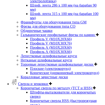
электролобзика)
Шлиф. лента 286 х 100 мм (на барабан 90
мм)
Шлиф. лента 315 х 100 мм (на барабан 100
мм)
Франкфурты для оборудования типа GM
Фрезы для оборудования типа СО
Обдирочные чашки
Гальванические профильные фрезы по камню
Профиль V (M10X20X66)
Профиль V (M10X30X76)
Профиль А (М10Х20Х60)
Профиль А (М10Х30Х66)
Лепестковые шлифовальные круги
Нетканые шлифовальные круги
Торцевые лепестковые шлифовальные диски
Плоские (электрокорунд)
Конические (циркониевый электрокорунд)
Коралловые зачистные диски
Сверла и зенковки
Корончатые сверла по металлу (TCT и HSS)
Штифты-выталкиватели для корончатых
сверел
Корончатые сверла HSS (быстрорежущая
сталь)