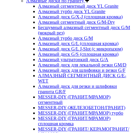
Алмазные диски по граниту
Алмазный сегментный диск YL Granite
Алмазный турбо диск YL Granite
Алмазный диск G/X-J (сплошная кромка)
Алмазный сегментный диск G/M-Dry
Бесшумный алмазный сегментный диск G/M
(мокрый рез)
Алмазный турбо диск G/M
Алмазный диск G/L (сплошная кромка)
Алмазный диск G/L J-Slot (с микропазом)
Алмазный диск G/S (сплошная кромка)
Алмазный ультратонкий диск G/A
Алмазный диск для лекальной резки GM/D
Алмазный диск для шлифовки и резки G/F
АЛМАЗНЫЙ СЕГМЕНТНЫЙ ДИСК G/E-
WET
Алмазный диск для резки и шлифовки
гранита GR/F
MESSER-DIY (ГРАНИТ/МРАМОР)
сегментный
MESSER-DIY (ЖЕЛЕЗОБЕТОН/ГРАНИТ)
MESSER-DIY (ГРАНИТ/МРАМОР) турбо
MESSER-DIY (ГРАНИТ/МРАМОР)
сплошная кромка
MESSER-DIY (ГРАНИТ/ КЕРАМОГРАНИТ/