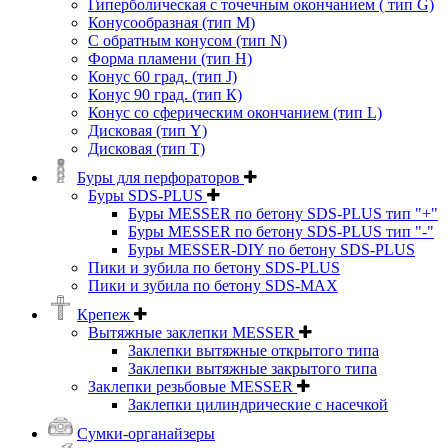
Гиперболическая с точечным окончанием ( тип G)
Конусообразная (тип М)
C обратным конусом (тип N)
Форма пламени (тип H)
Конус 60 град. (тип J)
Конус 90 град. (тип К)
Конус со сферическим окончанием (тип L)
Дисковая (тип Y)
Дисковая (тип Т)
Буры для перфораторов
Буры SDS-PLUS
Буры MESSER по бетону SDS-PLUS тип "+"
Буры MESSER по бетону SDS-PLUS тип "-"
Буры MESSER-DIY по бетону SDS-PLUS
Пики и зубила по бетону SDS-PLUS
Пики и зубила по бетону SDS-MAX
Крепеж
Вытяжные заклепки MESSER
Заклепки вытяжные открытого типа
Заклепки вытяжные закрытого типа
Заклепки резьбовые MESSER
Заклепки цилиндрические с насечкой
Сумки-органайзеры