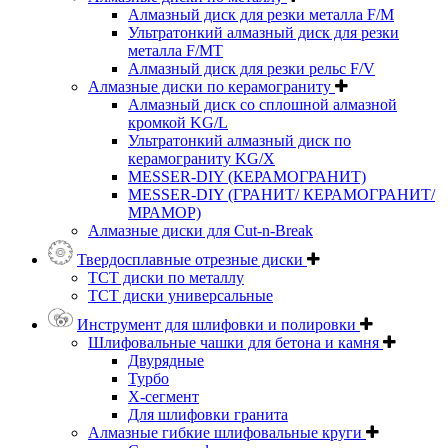
Алмазный диск для резки металла F/M
Ультратонкий алмазный диск для резки
металла F/MT
Алмазный диск для резки рельс F/V
Алмазные диски по керамограниту
Алмазный диск со сплошной алмазной
кромкой KG/L
Ультратонкий алмазный диск по
керамограниту KG/X
MESSER-DIY (КЕРАМОГРАНИТ)
MESSER-DIY (ГРАНИТ/ КЕРАМОГРАНИТ/
МРАМОР)
Алмазные диски для Cut-n-Break
Твердосплавные отрезные диски
ТСТ диски по металлу
ТСТ диски универсальные
Инструмент для шлифовки и полировки
Шлифовальные чашки для бетона и камня
Двурядные
Турбо
Х-сегмент
Для шлифовки гранита
Алмазные гибкие шлифовальные круги