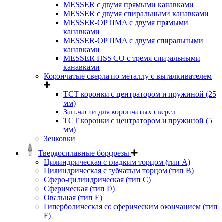
MESSER с двумя прямыми канавками
MESSER с двумя спиральными канавками
MESSER-OPTIMA с двумя прямыми
канавками
MESSER-OPTIMA с двумя спиральными
канавками
MESSER HSS CО с тремя спиральными
канавками
Корончатые сверла по металлу c выталкивателем
ТСТ коронки с центратором и пружиной (25
мм)
Зап.части для корончатых сверел
ТСТ коронки с центратором и пружиной (5
мм)
Зенковки
Твердосплавные борфрезы
Цилиндрическая с гладким торцом (тип А)
Цилиндрическая с зубчатым торцом (тип В)
Сферо-цилиндрическая (тип С)
Сферическая (тип D)
Овальная (тип Е)
Гиперболическая со сферическим окончанием (тип
F)