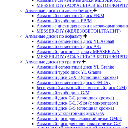
Алмазные сегментные диски MESSER A/L
MESSER-DIY (АСФАЛЬТ/СВ.БЕТОН/КИРПИ
Алмазные диски по железобетону
Алмазный сегментный диск FB/M
Алмазный турбо диск FB/M
Алмазные диски для резки высоко-армированн
MESSER-DIY (ЖЕЛЕЗОБЕТОН/ГРАНИТ)
Алмазные диски по асфальту
Алмазный сегментный диск YL Asphalt
Алмазный сегментный диск A/L
Алмазный диск по асфальту MESSER A/A
MESSER-DIY (АСФАЛЬТ/СВ.БЕТОН/КИРПИ
Алмазные диски по граниту
Алмазный сегментный диск YL Granite
Алмазный турбо диск YL Granite
Алмазный диск G/X-J (сплошная кромка)
Алмазный сегментный диск G/M-Dry
Бесшумный алмазный сегментный диск G/M (
Алмазный турбо диск G/M
Алмазный диск G/L (сплошная кромка)
Алмазный диск G/L J-Slot (с микропазом)
Алмазный диск G/S (сплошная кромка)
Алмазный ультратонкий диск G/A
Алмазный диск для лекальной резки GM/D
Алмазный диск для шлифовки и резки G/F