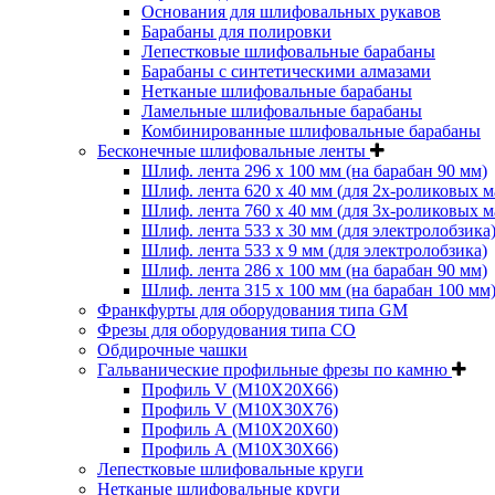
Основания для шлифовальных рукавов
Барабаны для полировки
Лепестковые шлифовальные барабаны
Барабаны с синтетическими алмазами
Нетканые шлифовальные барабаны
Ламельные шлифовальные барабаны
Комбинированные шлифовальные барабаны
Бесконечные шлифовальные ленты
Шлиф. лента 296 х 100 мм (на барабан 90 мм)
Шлиф. лента 620 х 40 мм (для 2х-роликовых 
Шлиф. лента 760 х 40 мм (для 3х-роликовых 
Шлиф. лента 533 х 30 мм (для электролобзика
Шлиф. лента 533 х 9 мм (для электролобзика)
Шлиф. лента 286 х 100 мм (на барабан 90 мм)
Шлиф. лента 315 х 100 мм (на барабан 100 мм
Франкфурты для оборудования типа GM
Фрезы для оборудования типа СО
Обдирочные чашки
Гальванические профильные фрезы по камню
Профиль V (M10X20X66)
Профиль V (M10X30X76)
Профиль А (М10Х20Х60)
Профиль А (М10Х30Х66)
Лепестковые шлифовальные круги
Нетканые шлифовальные круги