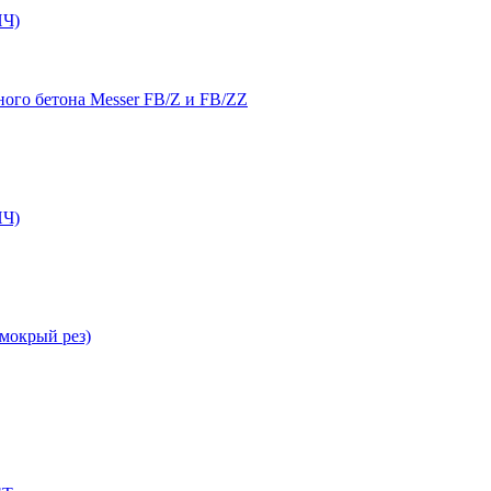
Ч)
ого бетона Messer FB/Z и FB/ZZ
Ч)
мокрый рез)