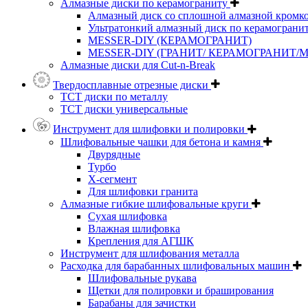
Алмазные диски по керамограниту
Алмазный диск со сплошной алмазной кромк
Ультратонкий алмазный диск по керамограни
MESSER-DIY (КЕРАМОГРАНИТ)
MESSER-DIY (ГРАНИТ/ КЕРАМОГРАНИТ/
Алмазные диски для Cut-n-Break
Твердосплавные отрезные диски
ТСТ диски по металлу
ТСТ диски универсальные
Инструмент для шлифовки и полировки
Шлифовальные чашки для бетона и камня
Двурядные
Турбо
Х-сегмент
Для шлифовки гранита
Алмазные гибкие шлифовальные круги
Cухая шлифовка
Влажная шлифовка
Крепления для АГШК
Инструмент для шлифования металла
Расходка для барабанных шлифовальных машин
Шлифовальные рукава
Щетки для полировки и браширования
Барабаны для зачистки