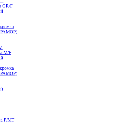
ET
а GR/F
ый
кромка
МРАМОР)
/M
а M/F
ый
кромка
МРАМОР)
а)
ла F/MT