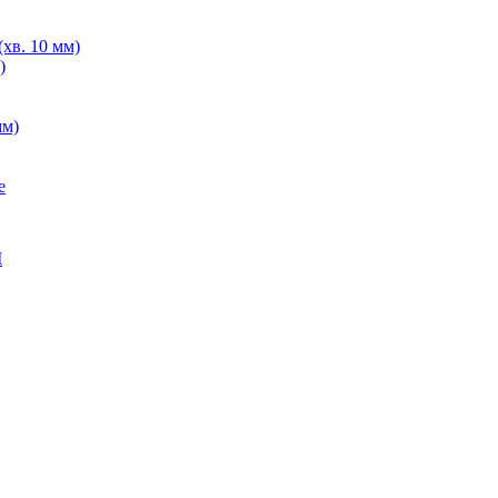
хв. 10 мм)
)
мм)
е
M