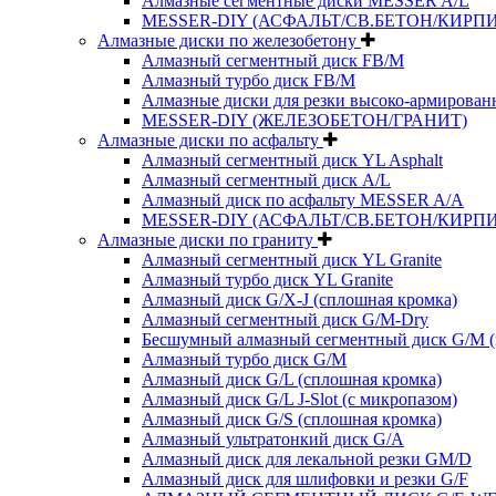
Алмазные сегментные диски MESSER A/L
MESSER-DIY (АСФАЛЬТ/СВ.БЕТОН/КИРПИ
Алмазные диски по железобетону
Алмазный сегментный диск FB/M
Алмазный турбо диск FB/M
Алмазные диски для резки высоко-армированн
MESSER-DIY (ЖЕЛЕЗОБЕТОН/ГРАНИТ)
Алмазные диски по асфальту
Алмазный сегментный диск YL Asphalt
Алмазный сегментный диск A/L
Алмазный диск по асфальту MESSER A/A
MESSER-DIY (АСФАЛЬТ/СВ.БЕТОН/КИРПИ
Алмазные диски по граниту
Алмазный сегментный диск YL Granite
Алмазный турбо диск YL Granite
Алмазный диск G/X-J (сплошная кромка)
Алмазный сегментный диск G/M-Dry
Бесшумный алмазный сегментный диск G/M (
Алмазный турбо диск G/M
Алмазный диск G/L (сплошная кромка)
Алмазный диск G/L J-Slot (с микропазом)
Алмазный диск G/S (сплошная кромка)
Алмазный ультратонкий диск G/A
Алмазный диск для лекальной резки GM/D
Алмазный диск для шлифовки и резки G/F