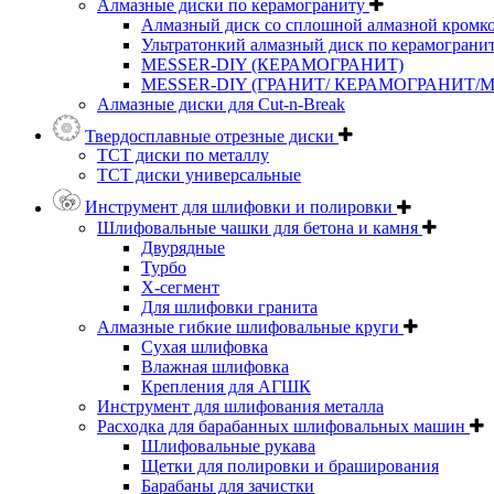
Алмазные диски по керамограниту
Алмазный диск со сплошной алмазной кромк
Ультратонкий алмазный диск по керамограни
MESSER-DIY (КЕРАМОГРАНИТ)
MESSER-DIY (ГРАНИТ/ КЕРАМОГРАНИТ/
Алмазные диски для Cut-n-Break
Твердосплавные отрезные диски
ТСТ диски по металлу
ТСТ диски универсальные
Инструмент для шлифовки и полировки
Шлифовальные чашки для бетона и камня
Двурядные
Турбо
Х-сегмент
Для шлифовки гранита
Алмазные гибкие шлифовальные круги
Cухая шлифовка
Влажная шлифовка
Крепления для АГШК
Инструмент для шлифования металла
Расходка для барабанных шлифовальных машин
Шлифовальные рукава
Щетки для полировки и браширования
Барабаны для зачистки