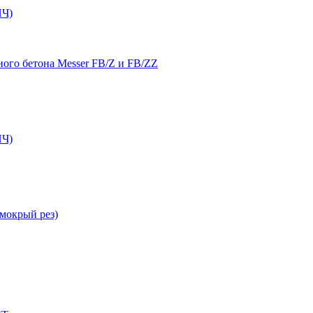
Ч)
ого бетона Messer FB/Z и FB/ZZ
Ч)
мокрый рез)