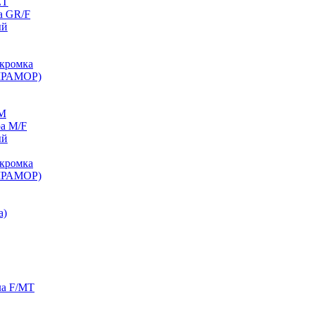
ET
а GR/F
ый
кромка
МРАМОР)
/M
а M/F
ый
кромка
МРАМОР)
а)
ла F/MT