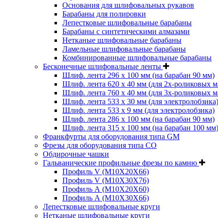
Основания для шлифовальных рукавов
Барабаны для полировки
Лепестковые шлифовальные барабаны
Барабаны с синтетическими алмазами
Нетканые шлифовальные барабаны
Ламельные шлифовальные барабаны
Комбинированные шлифовальные барабаны
Бесконечные шлифовальные ленты
Шлиф. лента 296 х 100 мм (на барабан 90 мм)
Шлиф. лента 620 х 40 мм (для 2х-роликовых 
Шлиф. лента 760 х 40 мм (для 3х-роликовых 
Шлиф. лента 533 х 30 мм (для электролобзика
Шлиф. лента 533 х 9 мм (для электролобзика)
Шлиф. лента 286 х 100 мм (на барабан 90 мм)
Шлиф. лента 315 х 100 мм (на барабан 100 мм
Франкфурты для оборудования типа GM
Фрезы для оборудования типа СО
Обдирочные чашки
Гальванические профильные фрезы по камню
Профиль V (M10X20X66)
Профиль V (M10X30X76)
Профиль А (М10Х20Х60)
Профиль А (М10Х30Х66)
Лепестковые шлифовальные круги
Нетканые шлифовальные круги