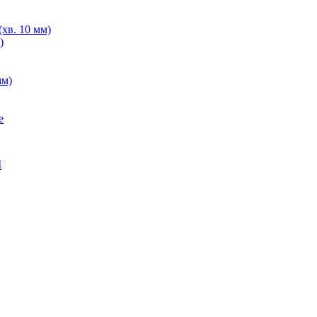
хв. 10 мм)
)
мм)
е
M