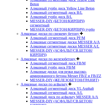
Beton
Алмазный турбо диск Yellow Line Beton
Алмазный сегментный диск B/L
Алмазный турбо диск B/L
MESSER-DIY (БЕТОН/КИРПИЧ)
сегментный
MESSER-DIY (БЕТОН/КИРПИЧ) турбо
Алмазные диски по свежему бетону
Алмазный сегментный диск PF/M
Алмазные сегментные диски MESSER A/A
Алмазные сегментные диски MESSER A/L
MESSER-DIY (АСФАЛЬТ/СВ.БЕТОН/
КИРПИЧ)
Алмазные диски по железобетону
Алмазный сегментный диск FB/M
Алмазный турбо диск FB/M
Алмазные диски для резки высоко-
армированного бетона Messer FB/Z и FB/ZZ
MESSER-DIY (ЖЕЛЕЗОБЕТОН/ГРАНИТ)
Алмазные диски по асфальту
Алмазный сегментный диск YL Asphalt
Алмазный сегментный диск A/L
Алмазный диск по асфальту MESSER A/A
MESSER-DIY (АСФАЛЬТ/СВ.БЕТОН/