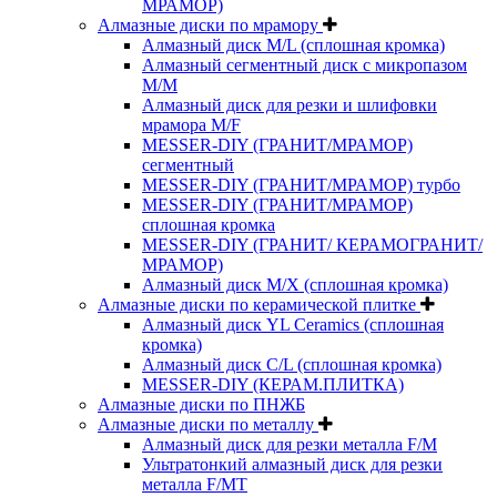
МРАМОР)
Алмазные диски по мрамору
Алмазный диск M/L (сплошная кромка)
Алмазный сегментный диск с микропазом
M/M
Алмазный диск для резки и шлифовки
мрамора M/F
MESSER-DIY (ГРАНИТ/МРАМОР)
сегментный
MESSER-DIY (ГРАНИТ/МРАМОР) турбо
MESSER-DIY (ГРАНИТ/МРАМОР)
сплошная кромка
MESSER-DIY (ГРАНИТ/ КЕРАМОГРАНИТ/
МРАМОР)
Алмазный диск M/X (сплошная кромка)
Алмазные диски по керамической плитке
Алмазный диск YL Ceramics (сплошная
кромка)
Алмазный диск C/L (сплошная кромка)
MESSER-DIY (КЕРАМ.ПЛИТКА)
Алмазные диски по ПНЖБ
Алмазные диски по металлу
Алмазный диск для резки металла F/M
Ультратонкий алмазный диск для резки
металла F/MT