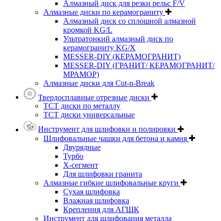
Алмазный диск для резки рельс F/V
Алмазные диски по керамограниту
Алмазный диск со сплошной алмазной
кромкой KG/L
Ультратонкий алмазный диск по
керамограниту KG/X
MESSER-DIY (КЕРАМОГРАНИТ)
MESSER-DIY (ГРАНИТ/ КЕРАМОГРАНИТ/
МРАМОР)
Алмазные диски для Cut-n-Break
Твердосплавные отрезные диски
ТСТ диски по металлу
ТСТ диски универсальные
Инструмент для шлифовки и полировки
Шлифовальные чашки для бетона и камня
Двурядные
Турбо
Х-сегмент
Для шлифовки гранита
Алмазные гибкие шлифовальные круги
Cухая шлифовка
Влажная шлифовка
Крепления для АГШК
Инструмент для шлифования металла