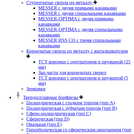
Ступенчатые сверла по металлу
MESSER с двумя прямыми канавками
MESSER с двумя спиральными канавками
MESSER-OPTIMA с двумя прямыми
канавками
MESSER-OPTIMA с двумя спиральными
канавками
MESSER HSS CО с тремя спиральными
канавками
Корончатые сверла по металлу c выталкивателем
ТСТ коронки с центратором и пружиной (25
мм)
Зап.части для корончатых сверел
ТСТ коронки с центратором и пружиной (5
мм)
Зенковки
Твердосплавные борфрезы
Цилиндрическая с гладким торцом (тип А)
Цилиндрическая с зубчатым торцом (тип В)
Сферо-цилиндрическая (тип С)
Сферическая (тип D)
Овальная (тип Е)
Гиперболическая со сферическим окончанием (тип