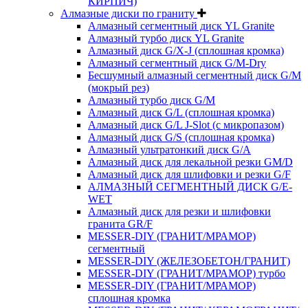
КИРПИЧ)
Алмазные диски по граниту
Алмазный сегментный диск YL Granite
Алмазный турбо диск YL Granite
Алмазный диск G/X-J (сплошная кромка)
Алмазный сегментный диск G/M-Dry
Бесшумный алмазный сегментный диск G/M
(мокрый рез)
Алмазный турбо диск G/M
Алмазный диск G/L (сплошная кромка)
Алмазный диск G/L J-Slot (с микропазом)
Алмазный диск G/S (сплошная кромка)
Алмазный ультратонкий диск G/A
Алмазный диск для лекальной резки GM/D
Алмазный диск для шлифовки и резки G/F
АЛМАЗНЫЙ СЕГМЕНТНЫЙ ДИСК G/E-
WET
Алмазный диск для резки и шлифовки
гранита GR/F
MESSER-DIY (ГРАНИТ/МРАМОР)
сегментный
MESSER-DIY (ЖЕЛЕЗОБЕТОН/ГРАНИТ)
MESSER-DIY (ГРАНИТ/МРАМОР) турбо
MESSER-DIY (ГРАНИТ/МРАМОР)
сплошная кромка