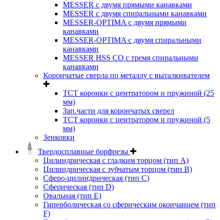
MESSER с двумя прямыми канавками
MESSER с двумя спиральными канавками
MESSER-OPTIMA с двумя прямыми
канавками
MESSER-OPTIMA с двумя спиральными
канавками
MESSER HSS CО с тремя спиральными
канавками
Корончатые сверла по металлу c выталкивателем
ТСТ коронки с центратором и пружиной (25
мм)
Зап.части для корончатых сверел
ТСТ коронки с центратором и пружиной (5
мм)
Зенковки
Твердосплавные борфрезы
Цилиндрическая с гладким торцом (тип А)
Цилиндрическая с зубчатым торцом (тип В)
Сферо-цилиндрическая (тип С)
Сферическая (тип D)
Овальная (тип Е)
Гиперболическая со сферическим окончанием (тип
F)