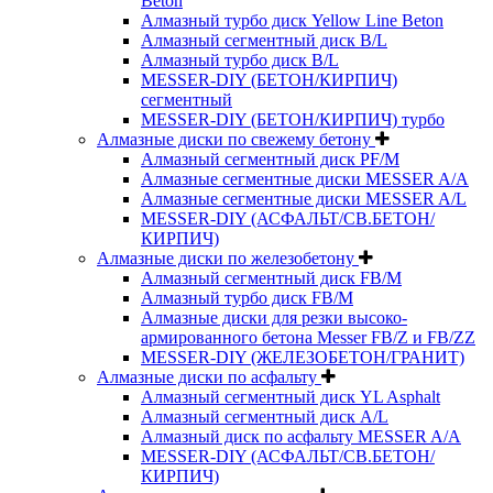
Beton
Алмазный турбо диск Yellow Line Beton
Алмазный сегментный диск B/L
Алмазный турбо диск B/L
MESSER-DIY (БЕТОН/КИРПИЧ)
сегментный
MESSER-DIY (БЕТОН/КИРПИЧ) турбо
Алмазные диски по свежему бетону
Алмазный сегментный диск PF/M
Алмазные сегментные диски MESSER A/A
Алмазные сегментные диски MESSER A/L
MESSER-DIY (АСФАЛЬТ/СВ.БЕТОН/
КИРПИЧ)
Алмазные диски по железобетону
Алмазный сегментный диск FB/M
Алмазный турбо диск FB/M
Алмазные диски для резки высоко-
армированного бетона Messer FB/Z и FB/ZZ
MESSER-DIY (ЖЕЛЕЗОБЕТОН/ГРАНИТ)
Алмазные диски по асфальту
Алмазный сегментный диск YL Asphalt
Алмазный сегментный диск A/L
Алмазный диск по асфальту MESSER A/A
MESSER-DIY (АСФАЛЬТ/СВ.БЕТОН/
КИРПИЧ)