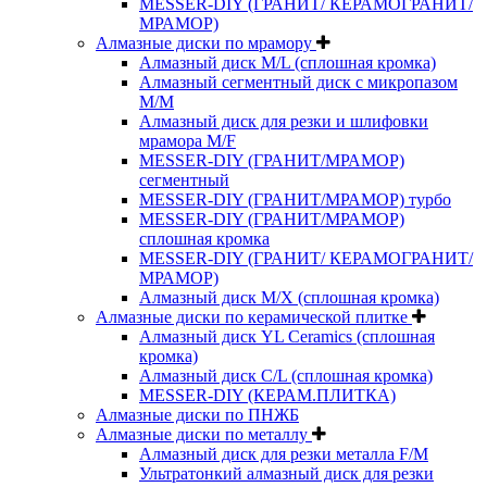
MESSER-DIY (ГРАНИТ/ КЕРАМОГРАНИТ/
МРАМОР)
Алмазные диски по мрамору
Алмазный диск M/L (сплошная кромка)
Алмазный сегментный диск с микропазом
M/M
Алмазный диск для резки и шлифовки
мрамора M/F
MESSER-DIY (ГРАНИТ/МРАМОР)
сегментный
MESSER-DIY (ГРАНИТ/МРАМОР) турбо
MESSER-DIY (ГРАНИТ/МРАМОР)
сплошная кромка
MESSER-DIY (ГРАНИТ/ КЕРАМОГРАНИТ/
МРАМОР)
Алмазный диск M/X (сплошная кромка)
Алмазные диски по керамической плитке
Алмазный диск YL Ceramics (сплошная
кромка)
Алмазный диск C/L (сплошная кромка)
MESSER-DIY (КЕРАМ.ПЛИТКА)
Алмазные диски по ПНЖБ
Алмазные диски по металлу
Алмазный диск для резки металла F/M
Ультратонкий алмазный диск для резки