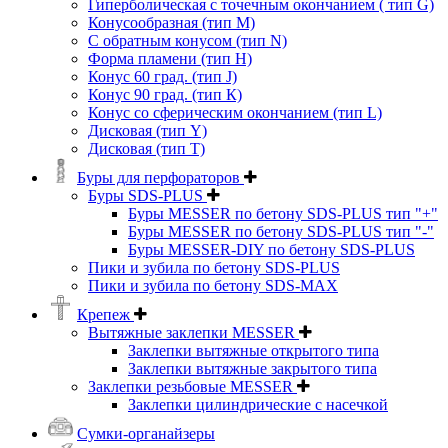
Гиперболическая с точечным окончанием ( тип G)
Конусообразная (тип М)
C обратным конусом (тип N)
Форма пламени (тип H)
Конус 60 град. (тип J)
Конус 90 град. (тип К)
Конус со сферическим окончанием (тип L)
Дисковая (тип Y)
Дисковая (тип Т)
Буры для перфораторов
Буры SDS-PLUS
Буры MESSER по бетону SDS-PLUS тип "+"
Буры MESSER по бетону SDS-PLUS тип "-"
Буры MESSER-DIY по бетону SDS-PLUS
Пики и зубила по бетону SDS-PLUS
Пики и зубила по бетону SDS-MAX
Крепеж
Вытяжные заклепки MESSER
Заклепки вытяжные открытого типа
Заклепки вытяжные закрытого типа
Заклепки резьбовые MESSER
Заклепки цилиндрические с насечкой
Сумки-органайзеры