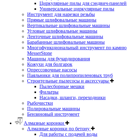
Циркулярные пилы для сэндвич-панелей
Универсальные циркулярные пилы
Инструмент для нарезки резьбы
Прямые шлифовальные машины
Вертикальные шлифовальные машины
Угловые шлифовальные машины
Ленточные шлифовальные машины
Барабанные шлифовальные машины
Многофункциональный инструмент по камню
MesserStone
Машины для бучардирования
Кожухи для болгарок
Опрессовочные насосы
Паяльники для полипропиленовых труб
Строительные пылесосы и аксессуары
Пылесборные мешки
Фильтры
Насадки, шланги, переходники
Рыбочистки
Полировальные машины
Бензиновый инструмент
Алмазные коронки
Алмазные коронки по бетону
Для работы с подачей воды