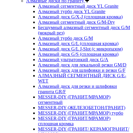
Алмазные диски по граниту
Алмазный сегментный диск YL Granite
Алмазный турбо диск YL Granite
Алмазный диск G/X-J (сплошная кромка)
Алмазный сегментный диск G/M-Dry
Бесшумный алмазный сегментный диск G/M
(мокрый рез)
Алмазный турбо диск G/M
Алмазный диск G/L (сплошная кромка)
Алмазный диск G/L J-Slot (с микропазом)
Алмазный диск G/S (сплошная кромка)
Алмазный ультратонкий диск G/A
Алмазный диск для лекальной резки GM/D
Алмазный диск для шлифовки и резки G/F
АЛМАЗНЫЙ СЕГМЕНТНЫЙ ДИСК G/E-
WET
Алмазный диск для резки и шлифовки
гранита GR/F
MESSER-DIY (ГРАНИТ/МРАМОР)
сегментный
MESSER-DIY (ЖЕЛЕЗОБЕТОН/ГРАНИТ)
MESSER-DIY (ГРАНИТ/МРАМОР) турбо
MESSER-DIY (ГРАНИТ/МРАМОР)
сплошная кромка
MESSER-DIY (ГРАНИТ/ КЕРАМОГРАНИТ/