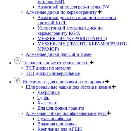
металла F/MT
Алмазный диск для резки рельс F/V
Алмазные диски по керамограниту
Алмазный диск со сплошной алмазной
кромкой KG/L
Ультратонкий алмазный диск по
керамограниту KG/X
MESSER-DIY (КЕРАМОГРАНИТ)
MESSER-DIY (ГРАНИТ/ КЕРАМОГРАНИТ/
МРАМОР)
Алмазные диски для Cut-n-Break
Твердосплавные отрезные диски
ТСТ диски по металлу
ТСТ диски универсальные
Инструмент для шлифовки и полировки
Шлифовальные чашки для бетона и камня
Двурядные
Турбо
Х-сегмент
Для шлифовки гранита
Алмазные гибкие шлифовальные круги
Cухая шлифовка
Влажная шлифовка
Крепления для АГШК