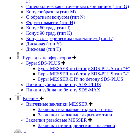
F)
Гиперболическая с точечным окончанием ( тип G)
Конусообразная (тип М)
C обратным конусом (тип N)
Форма пламени (тип H)
Конус 60 град. (тип J)
Конус 90 град. (тип К)
Конус со сферическим окончанием (тип L)
Дисковая (тип Y)
Дисковая (тип Т)
Буры для перфораторов
Буры SDS-PLUS
Буры MESSER по бетону SDS-PLUS тип "+"
Буры MESSER по бетону SDS-PLUS тип "-"
Буры MESSER-DIY по бетону SDS-PLUS
Пики и зубила по бетону SDS-PLUS
Пики и зубила по бетону SDS-MAX
Крепеж
Вытяжные заклепки MESSER
Заклепки вытяжные открытого типа
Заклепки вытяжные закрытого типа
Заклепки резьбовые MESSER
Заклепки цилиндрические с насечкой