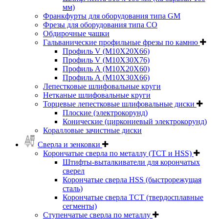
мм)
Франкфурты для оборудования типа GM
Фрезы для оборудования типа СО
Обдирочные чашки
Гальванические профильные фрезы по камню
Профиль V (M10X20X66)
Профиль V (M10X30X76)
Профиль А (М10Х20Х60)
Профиль А (М10Х30Х66)
Лепестковые шлифовальные круги
Нетканые шлифовальные круги
Торцевые лепестковые шлифовальные диски
Плоские (электрокорунд)
Конические (циркониевый электрокорунд)
Коралловые зачистные диски
Сверла и зенковки
Корончатые сверла по металлу (TCT и HSS)
Штифты-выталкиватели для корончатых
сверел
Корончатые сверла HSS (быстрорежущая
сталь)
Корончатые сверла TCT (твердосплавные
сегменты)
Ступенчатые сверла по металлу