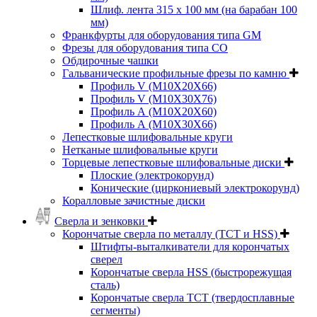
Шлиф. лента 315 х 100 мм (на барабан 100
мм)
Франкфурты для оборудования типа GM
Фрезы для оборудования типа СО
Обдирочные чашки
Гальванические профильные фрезы по камню
Профиль V (M10X20X66)
Профиль V (M10X30X76)
Профиль А (М10Х20Х60)
Профиль А (М10Х30Х66)
Лепестковые шлифовальные круги
Нетканые шлифовальные круги
Торцевые лепестковые шлифовальные диски
Плоские (электрокорунд)
Конические (циркониевый электрокорунд)
Коралловые зачистные диски
Сверла и зенковки
Корончатые сверла по металлу (TCT и HSS)
Штифты-выталкиватели для корончатых
сверел
Корончатые сверла HSS (быстрорежущая
сталь)
Корончатые сверла TCT (твердосплавные
сегменты)