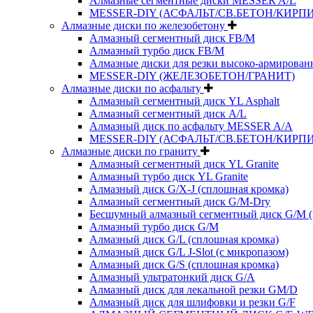
Алмазные сегментные диски MESSER A/L
MESSER-DIY (АСФАЛЬТ/СВ.БЕТОН/КИРПИ
Алмазные диски по железобетону
Алмазный сегментный диск FB/M
Алмазный турбо диск FB/M
Алмазные диски для резки высоко-армированн
MESSER-DIY (ЖЕЛЕЗОБЕТОН/ГРАНИТ)
Алмазные диски по асфальту
Алмазный сегментный диск YL Asphalt
Алмазный сегментный диск A/L
Алмазный диск по асфальту MESSER A/A
MESSER-DIY (АСФАЛЬТ/СВ.БЕТОН/КИРПИ
Алмазные диски по граниту
Алмазный сегментный диск YL Granite
Алмазный турбо диск YL Granite
Алмазный диск G/X-J (сплошная кромка)
Алмазный сегментный диск G/M-Dry
Бесшумный алмазный сегментный диск G/M (
Алмазный турбо диск G/M
Алмазный диск G/L (сплошная кромка)
Алмазный диск G/L J-Slot (с микропазом)
Алмазный диск G/S (сплошная кромка)
Алмазный ультратонкий диск G/A
Алмазный диск для лекальной резки GM/D
Алмазный диск для шлифовки и резки G/F