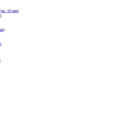
хв. 10 мм)
)
мм)
е
M