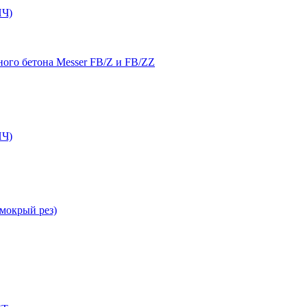
Ч)
ого бетона Messer FB/Z и FB/ZZ
Ч)
мокрый рез)