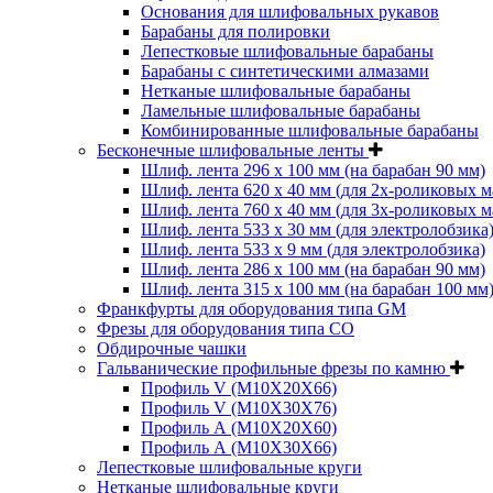
Основания для шлифовальных рукавов
Барабаны для полировки
Лепестковые шлифовальные барабаны
Барабаны с синтетическими алмазами
Нетканые шлифовальные барабаны
Ламельные шлифовальные барабаны
Комбинированные шлифовальные барабаны
Бесконечные шлифовальные ленты
Шлиф. лента 296 х 100 мм (на барабан 90 мм)
Шлиф. лента 620 х 40 мм (для 2х-роликовых 
Шлиф. лента 760 х 40 мм (для 3х-роликовых 
Шлиф. лента 533 х 30 мм (для электролобзика
Шлиф. лента 533 х 9 мм (для электролобзика)
Шлиф. лента 286 х 100 мм (на барабан 90 мм)
Шлиф. лента 315 х 100 мм (на барабан 100 мм
Франкфурты для оборудования типа GM
Фрезы для оборудования типа СО
Обдирочные чашки
Гальванические профильные фрезы по камню
Профиль V (M10X20X66)
Профиль V (M10X30X76)
Профиль А (М10Х20Х60)
Профиль А (М10Х30Х66)
Лепестковые шлифовальные круги
Нетканые шлифовальные круги