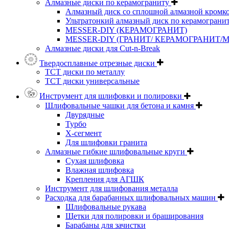
Алмазные диски по керамограниту
Алмазный диск со сплошной алмазной кромк
Ультратонкий алмазный диск по керамограни
MESSER-DIY (КЕРАМОГРАНИТ)
MESSER-DIY (ГРАНИТ/ КЕРАМОГРАНИТ/
Алмазные диски для Cut-n-Break
Твердосплавные отрезные диски
ТСТ диски по металлу
ТСТ диски универсальные
Инструмент для шлифовки и полировки
Шлифовальные чашки для бетона и камня
Двурядные
Турбо
Х-сегмент
Для шлифовки гранита
Алмазные гибкие шлифовальные круги
Cухая шлифовка
Влажная шлифовка
Крепления для АГШК
Инструмент для шлифования металла
Расходка для барабанных шлифовальных машин
Шлифовальные рукава
Щетки для полировки и браширования
Барабаны для зачистки