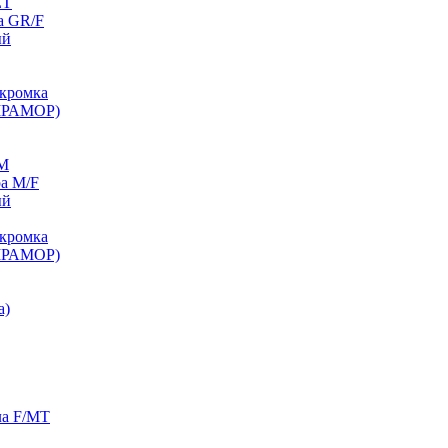
ET
а GR/F
ый
кромка
МРАМОР)
/M
а M/F
ый
кромка
МРАМОР)
а)
ла F/MT