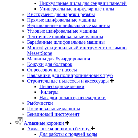
Циркулярные пилы для сэндвич-панелей
Универсальные циркулярные пилы
Инструмент для нарезки резьбы
Прямые шлифовальные машины
Вертикальные шлифовальные машины
Угловые шлифовальные машины
Ленточные шлифовальные машины
Барабанные шлифовальные машины
Многофункциональный инструмент по камню
MesserStone
Машины для бучардирования
Кожухи для болгарок
Опрессовочные насосы
Паяльники для полипропиленовых труб
Строительные пылесосы и аксессуары
Пылесборные мешки
Фильтры
Насадки, шланги, переходники
Рыбочистки
Полировальные машины
Бензиновый инструмент
Алмазные коронки
Алмазные коронки по бетону
Для работы с подачей воды