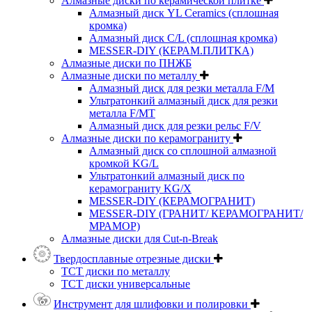
Алмазные диски по керамической плитке
Алмазный диск YL Ceramics (сплошная
кромка)
Алмазный диск C/L (сплошная кромка)
MESSER-DIY (КЕРАМ.ПЛИТКА)
Алмазные диски по ПНЖБ
Алмазные диски по металлу
Алмазный диск для резки металла F/M
Ультратонкий алмазный диск для резки
металла F/MT
Алмазный диск для резки рельс F/V
Алмазные диски по керамограниту
Алмазный диск со сплошной алмазной
кромкой KG/L
Ультратонкий алмазный диск по
керамограниту KG/X
MESSER-DIY (КЕРАМОГРАНИТ)
MESSER-DIY (ГРАНИТ/ КЕРАМОГРАНИТ/
МРАМОР)
Алмазные диски для Cut-n-Break
Твердосплавные отрезные диски
ТСТ диски по металлу
ТСТ диски универсальные
Инструмент для шлифовки и полировки