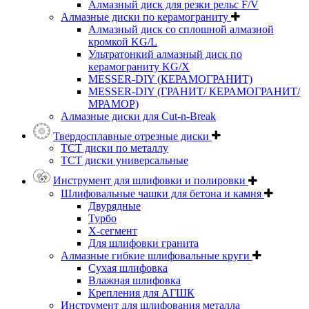
Алмазный диск для резки рельс F/V
Алмазные диски по керамограниту
Алмазный диск со сплошной алмазной
кромкой KG/L
Ультратонкий алмазный диск по
керамограниту KG/X
MESSER-DIY (КЕРАМОГРАНИТ)
MESSER-DIY (ГРАНИТ/ КЕРАМОГРАНИТ/
МРАМОР)
Алмазные диски для Cut-n-Break
Твердосплавные отрезные диски
ТСТ диски по металлу
ТСТ диски универсальные
Инструмент для шлифовки и полировки
Шлифовальные чашки для бетона и камня
Двурядные
Турбо
Х-сегмент
Для шлифовки гранита
Алмазные гибкие шлифовальные круги
Cухая шлифовка
Влажная шлифовка
Крепления для АГШК
Инструмент для шлифования металла