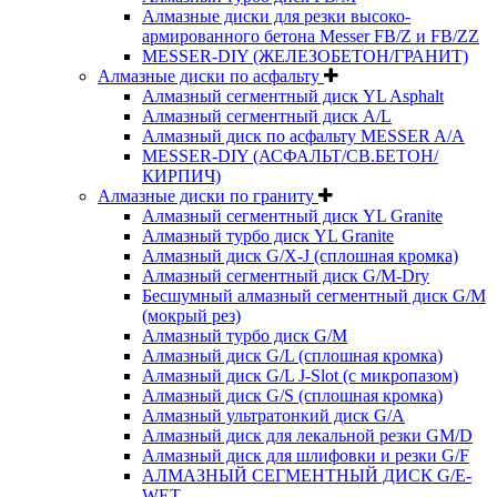
Алмазные диски для резки высоко-
армированного бетона Messer FB/Z и FB/ZZ
MESSER-DIY (ЖЕЛЕЗОБЕТОН/ГРАНИТ)
Алмазные диски по асфальту
Алмазный сегментный диск YL Asphalt
Алмазный сегментный диск A/L
Алмазный диск по асфальту MESSER A/A
MESSER-DIY (АСФАЛЬТ/СВ.БЕТОН/
КИРПИЧ)
Алмазные диски по граниту
Алмазный сегментный диск YL Granite
Алмазный турбо диск YL Granite
Алмазный диск G/X-J (сплошная кромка)
Алмазный сегментный диск G/M-Dry
Бесшумный алмазный сегментный диск G/M
(мокрый рез)
Алмазный турбо диск G/M
Алмазный диск G/L (сплошная кромка)
Алмазный диск G/L J-Slot (с микропазом)
Алмазный диск G/S (сплошная кромка)
Алмазный ультратонкий диск G/A
Алмазный диск для лекальной резки GM/D
Алмазный диск для шлифовки и резки G/F
АЛМАЗНЫЙ СЕГМЕНТНЫЙ ДИСК G/E-
WET