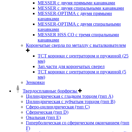
MESSER с двумя прямыми канавками
MESSER с двумя спиральными канавками
MESSER-OPTIMA с двумя прямыми
канавками
MESSER-OPTIMA с двумя спиральными
канавками
MESSER HSS CО с тремя спиральными
канавками
Корончатые сверла по металлу c выталкивателем
ТСТ коронки с центратором и пружиной (25
мм)
Зап.части для корончатых сверел
ТСТ коронки с центратором и пружиной (5
мм)
Зенковки
Твердосплавные борфрезы
Цилиндрическая с гладким торцом (тип А)
Цилиндрическая с зубчатым торцом (тип В)
Сферо-цилиндрическая (тип С)
Сферическая (тип D)
Овальная (тип Е)
Гиперболическая со сферическим окончанием (тип
F)