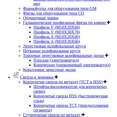
мм)
Франкфурты для оборудования типа GM
Фрезы для оборудования типа СО
Обдирочные чашки
Гальванические профильные фрезы по камню
Профиль V (M10X20X66)
Профиль V (M10X30X76)
Профиль А (М10Х20Х60)
Профиль А (М10Х30Х66)
Лепестковые шлифовальные круги
Нетканые шлифовальные круги
Торцевые лепестковые шлифовальные диски
Плоские (электрокорунд)
Конические (циркониевый электрокорунд)
Коралловые зачистные диски
Сверла и зенковки
Корончатые сверла по металлу (TCT и HSS)
Штифты-выталкиватели для корончатых
сверел
Корончатые сверла HSS (быстрорежущая
сталь)
Корончатые сверла TCT (твердосплавные
сегменты)
Ступенчатые сверла по металлу