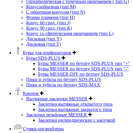
Гиперболическая с точечным окончанием ( тип G)
Конусообразная (тип М)
C обратным конусом (тип N)
Форма пламени (тип H)
Конус 60 град. (тип J)
Конус 90 град. (тип К)
Конус со сферическим окончанием (тип L)
Дисковая (тип Y)
Дисковая (тип Т)
Буры для перфораторов
Буры SDS-PLUS
Буры MESSER по бетону SDS-PLUS тип "+"
Буры MESSER по бетону SDS-PLUS тип "-"
Буры MESSER-DIY по бетону SDS-PLUS
Пики и зубила по бетону SDS-PLUS
Пики и зубила по бетону SDS-MAX
Крепеж
Вытяжные заклепки MESSER
Заклепки вытяжные открытого типа
Заклепки вытяжные закрытого типа
Заклепки резьбовые MESSER
Заклепки цилиндрические с насечкой
Сумки-органайзеры