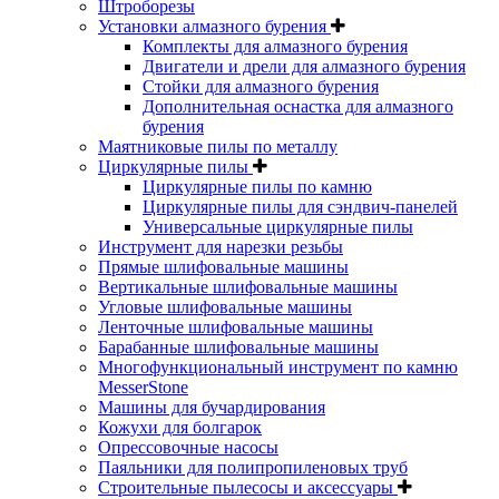
Штроборезы
Установки алмазного бурения
Комплекты для алмазного бурения
Двигатели и дрели для алмазного бурения
Стойки для алмазного бурения
Дополнительная оснастка для алмазного
бурения
Маятниковые пилы по металлу
Циркулярные пилы
Циркулярные пилы по камню
Циркулярные пилы для сэндвич-панелей
Универсальные циркулярные пилы
Инструмент для нарезки резьбы
Прямые шлифовальные машины
Вертикальные шлифовальные машины
Угловые шлифовальные машины
Ленточные шлифовальные машины
Барабанные шлифовальные машины
Многофункциональный инструмент по камню
MesserStone
Машины для бучардирования
Кожухи для болгарок
Опрессовочные насосы
Паяльники для полипропиленовых труб
Строительные пылесосы и аксессуары