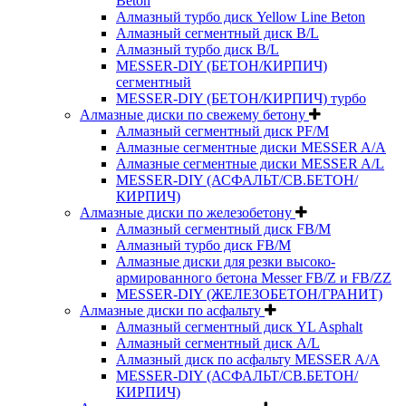
Beton
Алмазный турбо диск Yellow Line Beton
Алмазный сегментный диск B/L
Алмазный турбо диск B/L
MESSER-DIY (БЕТОН/КИРПИЧ)
сегментный
MESSER-DIY (БЕТОН/КИРПИЧ) турбо
Алмазные диски по свежему бетону
Алмазный сегментный диск PF/M
Алмазные сегментные диски MESSER A/A
Алмазные сегментные диски MESSER A/L
MESSER-DIY (АСФАЛЬТ/СВ.БЕТОН/
КИРПИЧ)
Алмазные диски по железобетону
Алмазный сегментный диск FB/M
Алмазный турбо диск FB/M
Алмазные диски для резки высоко-
армированного бетона Messer FB/Z и FB/ZZ
MESSER-DIY (ЖЕЛЕЗОБЕТОН/ГРАНИТ)
Алмазные диски по асфальту
Алмазный сегментный диск YL Asphalt
Алмазный сегментный диск A/L
Алмазный диск по асфальту MESSER A/A
MESSER-DIY (АСФАЛЬТ/СВ.БЕТОН/
КИРПИЧ)