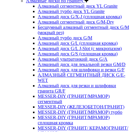
Алмазные диски по граниту
Алмазный сегментный диск YL Granite
Алмазный турбо диск YL Granite
Алмазный диск G/X-J (сплошная кромка)
Алмазный сегментный диск G/M-Dry
Бесшумный алмазный сегментный диск G/M
(мокрый рез)
Алмазный турбо диск G/M
Алмазный диск G/L (сплошная кромка)
Алмазный диск G/L J-Slot (с микропазом)
Алмазный диск G/S (сплошная кромка)
Алмазный ультратонкий диск G/A
Алмазный диск для лекальной резки GM/D
Алмазный диск для шлифовки и резки G/F
АЛМАЗНЫЙ СЕГМЕНТНЫЙ ДИСК G/E-
WET
Алмазный диск для резки и шлифовки
гранита GR/F
MESSER-DIY (ГРАНИТ/МРАМОР)
сегментный
MESSER-DIY (ЖЕЛЕЗОБЕТОН/ГРАНИТ)
MESSER-DIY (ГРАНИТ/МРАМОР) турбо
MESSER-DIY (ГРАНИТ/МРАМОР)
сплошная кромка
MESSER-DIY (ГРАНИТ/ КЕРАМОГРАНИТ/