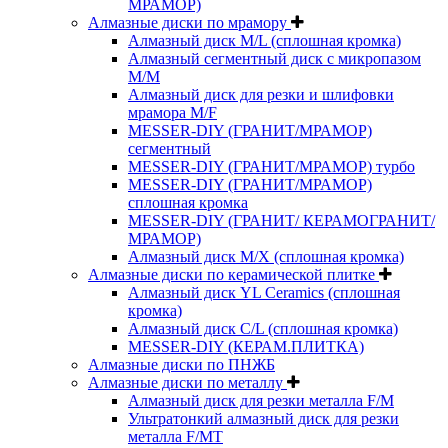
МРАМОР)
Алмазные диски по мрамору
Алмазный диск M/L (сплошная кромка)
Алмазный сегментный диск с микропазом
M/M
Алмазный диск для резки и шлифовки
мрамора M/F
MESSER-DIY (ГРАНИТ/МРАМОР)
сегментный
MESSER-DIY (ГРАНИТ/МРАМОР) турбо
MESSER-DIY (ГРАНИТ/МРАМОР)
сплошная кромка
MESSER-DIY (ГРАНИТ/ КЕРАМОГРАНИТ/
МРАМОР)
Алмазный диск M/X (сплошная кромка)
Алмазные диски по керамической плитке
Алмазный диск YL Ceramics (сплошная
кромка)
Алмазный диск C/L (сплошная кромка)
MESSER-DIY (КЕРАМ.ПЛИТКА)
Алмазные диски по ПНЖБ
Алмазные диски по металлу
Алмазный диск для резки металла F/M
Ультратонкий алмазный диск для резки
металла F/MT