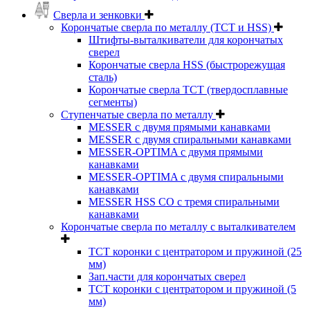
Сверла и зенковки
Корончатые сверла по металлу (TCT и HSS)
Штифты-выталкиватели для корончатых
сверел
Корончатые сверла HSS (быстрорежущая
сталь)
Корончатые сверла TCT (твердосплавные
сегменты)
Ступенчатые сверла по металлу
MESSER с двумя прямыми канавками
MESSER с двумя спиральными канавками
MESSER-OPTIMA с двумя прямыми
канавками
MESSER-OPTIMA с двумя спиральными
канавками
MESSER HSS CО с тремя спиральными
канавками
Корончатые сверла по металлу c выталкивателем
ТСТ коронки с центратором и пружиной (25
мм)
Зап.части для корончатых сверел
ТСТ коронки с центратором и пружиной (5
мм)