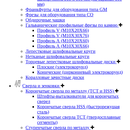
мм)
Франкфурты для оборудования типа GM
Фрезы для оборудования типа СО
Обдирочные чашки
Гальванические профильные фрезы по камню
Профиль V (M10X20X66)
Профиль V (M10X30X76)
Профиль А (М10Х20Х60)
Профиль А (М10Х30Х66)
Лепестковые шлифовальные круги
Нетканые шлифовальные круги
Торцевые лепестковые шлифовальные диски
Плоские (электрокорунд)
Конические (циркониевый электрокорунд)
Коралловые зачистные диски
Сверла и зенковки
Корончатые сверла по металлу (TCT и HSS)
Штифты-выталкиватели для корончатых
сверел
Корончатые сверла HSS (быстрорежущая
сталь)
Корончатые сверла TCT (твердосплавные
сегменты)
Ступенчатые сверла по металлу