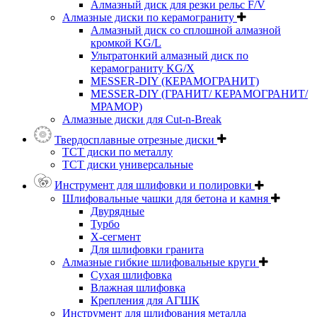
Алмазный диск для резки рельс F/V
Алмазные диски по керамограниту
Алмазный диск со сплошной алмазной
кромкой KG/L
Ультратонкий алмазный диск по
керамограниту KG/X
MESSER-DIY (КЕРАМОГРАНИТ)
MESSER-DIY (ГРАНИТ/ КЕРАМОГРАНИТ/
МРАМОР)
Алмазные диски для Cut-n-Break
Твердосплавные отрезные диски
ТСТ диски по металлу
ТСТ диски универсальные
Инструмент для шлифовки и полировки
Шлифовальные чашки для бетона и камня
Двурядные
Турбо
Х-сегмент
Для шлифовки гранита
Алмазные гибкие шлифовальные круги
Cухая шлифовка
Влажная шлифовка
Крепления для АГШК
Инструмент для шлифования металла