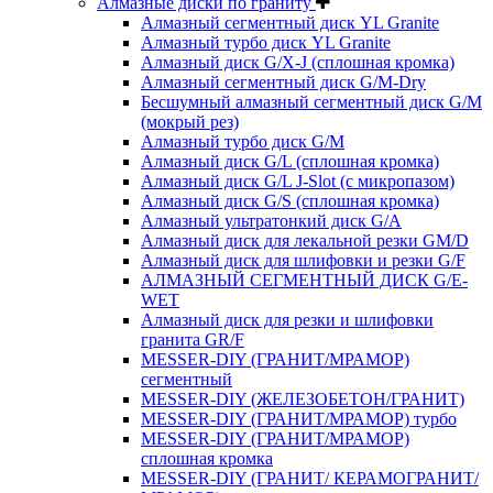
Алмазные диски по граниту
Алмазный сегментный диск YL Granite
Алмазный турбо диск YL Granite
Алмазный диск G/X-J (сплошная кромка)
Алмазный сегментный диск G/M-Dry
Бесшумный алмазный сегментный диск G/M
(мокрый рез)
Алмазный турбо диск G/M
Алмазный диск G/L (сплошная кромка)
Алмазный диск G/L J-Slot (с микропазом)
Алмазный диск G/S (сплошная кромка)
Алмазный ультратонкий диск G/A
Алмазный диск для лекальной резки GM/D
Алмазный диск для шлифовки и резки G/F
АЛМАЗНЫЙ СЕГМЕНТНЫЙ ДИСК G/E-
WET
Алмазный диск для резки и шлифовки
гранита GR/F
MESSER-DIY (ГРАНИТ/МРАМОР)
сегментный
MESSER-DIY (ЖЕЛЕЗОБЕТОН/ГРАНИТ)
MESSER-DIY (ГРАНИТ/МРАМОР) турбо
MESSER-DIY (ГРАНИТ/МРАМОР)
сплошная кромка
MESSER-DIY (ГРАНИТ/ КЕРАМОГРАНИТ/