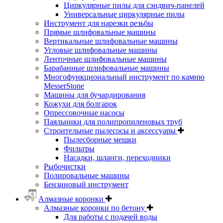
Циркулярные пилы для сэндвич-панелей
Универсальные циркулярные пилы
Инструмент для нарезки резьбы
Прямые шлифовальные машины
Вертикальные шлифовальные машины
Угловые шлифовальные машины
Ленточные шлифовальные машины
Барабанные шлифовальные машины
Многофункциональный инструмент по камню
MesserStone
Машины для бучардирования
Кожухи для болгарок
Опрессовочные насосы
Паяльники для полипропиленовых труб
Строительные пылесосы и аксессуары
Пылесборные мешки
Фильтры
Насадки, шланги, переходники
Рыбочистки
Полировальные машины
Бензиновый инструмент
Алмазные коронки
Алмазные коронки по бетону
Для работы с подачей воды