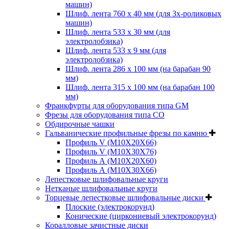
машин)
Шлиф. лента 760 х 40 мм (для 3х-роликовых
машин)
Шлиф. лента 533 х 30 мм (для
электролобзика)
Шлиф. лента 533 х 9 мм (для
электролобзика)
Шлиф. лента 286 х 100 мм (на барабан 90
мм)
Шлиф. лента 315 х 100 мм (на барабан 100
мм)
Франкфурты для оборудования типа GM
Фрезы для оборудования типа СО
Обдирочные чашки
Гальванические профильные фрезы по камню
Профиль V (M10X20X66)
Профиль V (M10X30X76)
Профиль А (М10Х20Х60)
Профиль А (М10Х30Х66)
Лепестковые шлифовальные круги
Нетканые шлифовальные круги
Торцевые лепестковые шлифовальные диски
Плоские (электрокорунд)
Конические (циркониевый электрокорунд)
Коралловые зачистные диски