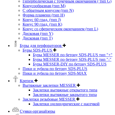
Гиперболическая с точечным окончанием ( тип G)
Конусообразная (тип М)
C обратным конусом (тип N)
Форма пламени (тип H)
Конус 60 град. (тип J)
Конус 90 град. (тип К)
Конус со сферическим окончанием (тип L)
Дисковая (тип Y)
Дисковая (тип Т)
Буры для перфораторов
Буры SDS-PLUS
Буры MESSER по бетону SDS-PLUS тип "+"
Буры MESSER по бетону SDS-PLUS тип "-"
Буры MESSER-DIY по бетону SDS-PLUS
Пики и зубила по бетону SDS-PLUS
Пики и зубила по бетону SDS-MAX
Крепеж
Вытяжные заклепки MESSER
Заклепки вытяжные открытого типа
Заклепки вытяжные закрытого типа
Заклепки резьбовые MESSER
Заклепки цилиндрические с насечкой
Сумки-органайзеры