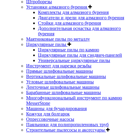
Штроборезы
Установки алмазного бурения
Комплекты для алмазного бурения
Двигатели и дрели для алмазного бурения
Стойки для алмазного бурения
Дополнительная оснастка для алмазного
бурения
Маятниковые пилы по металлу
Циркулярные пилы
Циркулярные пилы по камню
Циркулярные пилы для сэндвич-панелей
Универсальные циркулярные пилы
Инструмент для нарезки резьбы
Прямые шлифовальные машины
Вертикальные шлифовальные машины
Угловые шлифовальные машины
Ленточные шлифовальные машины
Барабанные шлифовальные машины
Многофункциональный инструмент по камню
MesserStone
Машины для бучардирования
Кожухи для болгарок
Опрессовочные насосы
Паяльники для полипропиленовых труб
Строительные пылесосы и аксессуары