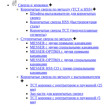
Сверла и зенковки
Корончатые сверла по металлу (TCT и HSS)
Штифты-выталкиватели для корончатых
сверел
Корончатые сверла HSS (быстрорежущая
сталь)
Корончатые сверла TCT (твердосплавные
сегменты)
Ступенчатые сверла по металлу
MESSER с двумя прямыми канавками
MESSER с двумя спиральными канавками
MESSER-OPTIMA с двумя прямыми
канавками
MESSER-OPTIMA с двумя спиральными
канавками
MESSER HSS CО с тремя спиральными
канавками
Корончатые сверла по металлу c выталкивателем
ТСТ коронки с центратором и пружиной (25
мм)
Зап.части для корончатых сверел
ТСТ коронки с центратором и пружиной (5
мм)