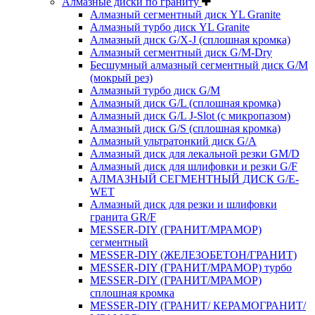
Алмазные диски по граниту
Алмазный сегментный диск YL Granite
Алмазный турбо диск YL Granite
Алмазный диск G/X-J (сплошная кромка)
Алмазный сегментный диск G/M-Dry
Бесшумный алмазный сегментный диск G/M
(мокрый рез)
Алмазный турбо диск G/M
Алмазный диск G/L (сплошная кромка)
Алмазный диск G/L J-Slot (с микропазом)
Алмазный диск G/S (сплошная кромка)
Алмазный ультратонкий диск G/A
Алмазный диск для лекальной резки GM/D
Алмазный диск для шлифовки и резки G/F
АЛМАЗНЫЙ СЕГМЕНТНЫЙ ДИСК G/E-
WET
Алмазный диск для резки и шлифовки
гранита GR/F
MESSER-DIY (ГРАНИТ/МРАМОР)
сегментный
MESSER-DIY (ЖЕЛЕЗОБЕТОН/ГРАНИТ)
MESSER-DIY (ГРАНИТ/МРАМОР) турбо
MESSER-DIY (ГРАНИТ/МРАМОР)
сплошная кромка
MESSER-DIY (ГРАНИТ/ КЕРАМОГРАНИТ/