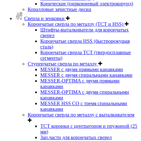
Конические (циркониевый электрокорунд)
Коралловые зачистные диски
Сверла и зенковки
Корончатые сверла по металлу (TCT и HSS)
Штифты-выталкиватели для корончатых
сверел
Корончатые сверла HSS (быстрорежущая
сталь)
Корончатые сверла TCT (твердосплавные
сегменты)
Ступенчатые сверла по металлу
MESSER с двумя прямыми канавками
MESSER с двумя спиральными канавками
MESSER-OPTIMA с двумя прямыми
канавками
MESSER-OPTIMA с двумя спиральными
канавками
MESSER HSS CО с тремя спиральными
канавками
Корончатые сверла по металлу c выталкивателем
ТСТ коронки с центратором и пружиной (25
мм)
Зап.части для корончатых сверел