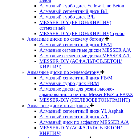
Beton
Алмазный турбо диск Yellow Line Beton
Алмазный сегментный диск B/L
Алмазный турбо диск B/L
MESSER-DIY (БЕТОН/КИРПИЧ)
сегментный
MESSER-DIY (БЕТОН/КИРПИЧ) турбо
Алмазные диски по свежему бетону
Алмазный сегментный диск PF/M
Алмазные сегментные диски MESSER A/A
Алмазные сегментные диски MESSER A/L
MESSER-DIY (АСФАЛЬТ/СВ.БЕТОН/
КИРПИЧ)
Алмазные диски по железобетону
Алмазный сегментный диск FB/M
Алмазный турбо диск FB/M
Алмазные диски для резки высоко-
армированного бетона Messer FB/Z и FB/ZZ
MESSER-DIY (ЖЕЛЕЗОБЕТОН/ГРАНИТ)
Алмазные диски по асфальту
Алмазный сегментный диск YL Asphalt
Алмазный сегментный диск A/L
Алмазный диск по асфальту MESSER A/A
MESSER-DIY (АСФАЛЬТ/СВ.БЕТОН/
КИРПИЧ)