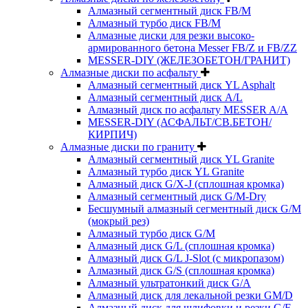
Алмазный сегментный диск FB/M
Алмазный турбо диск FB/M
Алмазные диски для резки высоко-
армированного бетона Messer FB/Z и FB/ZZ
MESSER-DIY (ЖЕЛЕЗОБЕТОН/ГРАНИТ)
Алмазные диски по асфальту
Алмазный сегментный диск YL Asphalt
Алмазный сегментный диск A/L
Алмазный диск по асфальту MESSER A/A
MESSER-DIY (АСФАЛЬТ/СВ.БЕТОН/
КИРПИЧ)
Алмазные диски по граниту
Алмазный сегментный диск YL Granite
Алмазный турбо диск YL Granite
Алмазный диск G/X-J (сплошная кромка)
Алмазный сегментный диск G/M-Dry
Бесшумный алмазный сегментный диск G/M
(мокрый рез)
Алмазный турбо диск G/M
Алмазный диск G/L (сплошная кромка)
Алмазный диск G/L J-Slot (с микропазом)
Алмазный диск G/S (сплошная кромка)
Алмазный ультратонкий диск G/A
Алмазный диск для лекальной резки GM/D
Алмазный диск для шлифовки и резки G/F