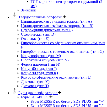
ТСТ коронки с центратором и пружиной (5
мм)
Зенковки
Твердосплавные борфрезы
Цилиндрическая с гладким торцом (тип А)
Цилиндрическая с зубчатым торцом (тип В)
Сферо-цилиндрическая (тип С)
Сферическая (тип D)
Овальная (тип Е)
Гиперболическая со сферическим окончанием (тип
F)
Гиперболическая с точечным окончанием ( тип G)
Конусообразная (тип М)
C обратным конусом (тип N)
Форма пламени (тип H)
Конус 60 град. (тип J)
Конус 90 град. (тип К)
Конус со сферическим окончанием (тип L)
Дисковая (тип Y)
Дисковая (тип Т)
Буры для перфораторов
Буры SDS-PLUS
Буры MESSER по бетону SDS-PLUS тип "+"
Буры MESSER по бетону SDS-PLUS тип "-"