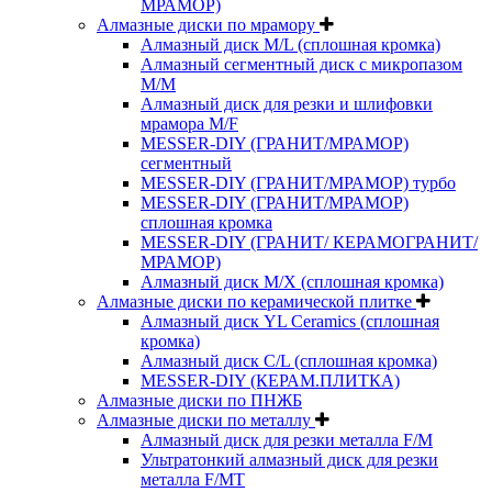
МРАМОР)
Алмазные диски по мрамору
Алмазный диск M/L (сплошная кромка)
Алмазный сегментный диск с микропазом
M/M
Алмазный диск для резки и шлифовки
мрамора M/F
MESSER-DIY (ГРАНИТ/МРАМОР)
сегментный
MESSER-DIY (ГРАНИТ/МРАМОР) турбо
MESSER-DIY (ГРАНИТ/МРАМОР)
сплошная кромка
MESSER-DIY (ГРАНИТ/ КЕРАМОГРАНИТ/
МРАМОР)
Алмазный диск M/X (сплошная кромка)
Алмазные диски по керамической плитке
Алмазный диск YL Ceramics (сплошная
кромка)
Алмазный диск C/L (сплошная кромка)
MESSER-DIY (КЕРАМ.ПЛИТКА)
Алмазные диски по ПНЖБ
Алмазные диски по металлу
Алмазный диск для резки металла F/M
Ультратонкий алмазный диск для резки
металла F/MT