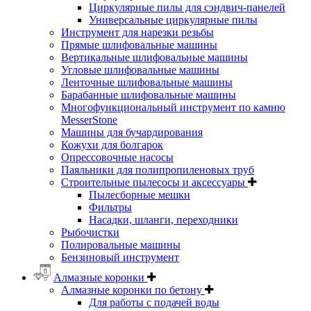
Циркулярные пилы для сэндвич-панелей
Универсальные циркулярные пилы
Инструмент для нарезки резьбы
Прямые шлифовальные машины
Вертикальные шлифовальные машины
Угловые шлифовальные машины
Ленточные шлифовальные машины
Барабанные шлифовальные машины
Многофункциональный инструмент по камню
MesserStone
Машины для бучардирования
Кожухи для болгарок
Опрессовочные насосы
Паяльники для полипропиленовых труб
Строительные пылесосы и аксессуары
Пылесборные мешки
Фильтры
Насадки, шланги, переходники
Рыбочистки
Полировальные машины
Бензиновый инструмент
Алмазные коронки
Алмазные коронки по бетону
Для работы с подачей воды