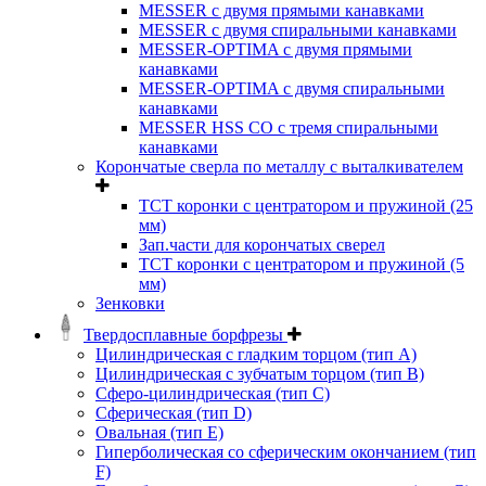
MESSER с двумя прямыми канавками
MESSER с двумя спиральными канавками
MESSER-OPTIMA с двумя прямыми
канавками
MESSER-OPTIMA с двумя спиральными
канавками
MESSER HSS CО с тремя спиральными
канавками
Корончатые сверла по металлу c выталкивателем
ТСТ коронки с центратором и пружиной (25
мм)
Зап.части для корончатых сверел
ТСТ коронки с центратором и пружиной (5
мм)
Зенковки
Твердосплавные борфрезы
Цилиндрическая с гладким торцом (тип А)
Цилиндрическая с зубчатым торцом (тип В)
Сферо-цилиндрическая (тип С)
Сферическая (тип D)
Овальная (тип Е)
Гиперболическая со сферическим окончанием (тип
F)