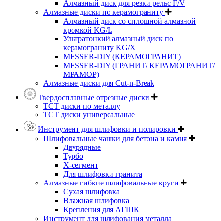
Алмазный диск для резки рельс F/V
Алмазные диски по керамограниту
Алмазный диск со сплошной алмазной
кромкой KG/L
Ультратонкий алмазный диск по
керамограниту KG/X
MESSER-DIY (КЕРАМОГРАНИТ)
MESSER-DIY (ГРАНИТ/ КЕРАМОГРАНИТ/
МРАМОР)
Алмазные диски для Cut-n-Break
Твердосплавные отрезные диски
ТСТ диски по металлу
ТСТ диски универсальные
Инструмент для шлифовки и полировки
Шлифовальные чашки для бетона и камня
Двурядные
Турбо
Х-сегмент
Для шлифовки гранита
Алмазные гибкие шлифовальные круги
Cухая шлифовка
Влажная шлифовка
Крепления для АГШК
Инструмент для шлифования металла