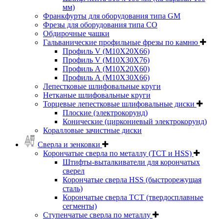
мм)
Франкфурты для оборудования типа GM
Фрезы для оборудования типа СО
Обдирочные чашки
Гальванические профильные фрезы по камню
Профиль V (M10X20X66)
Профиль V (M10X30X76)
Профиль А (М10Х20Х60)
Профиль А (М10Х30Х66)
Лепестковые шлифовальные круги
Нетканые шлифовальные круги
Торцевые лепестковые шлифовальные диски
Плоские (электрокорунд)
Конические (циркониевый электрокорунд)
Коралловые зачистные диски
Сверла и зенковки
Корончатые сверла по металлу (TCT и HSS)
Штифты-выталкиватели для корончатых
сверел
Корончатые сверла HSS (быстрорежущая
сталь)
Корончатые сверла TCT (твердосплавные
сегменты)
Ступенчатые сверла по металлу