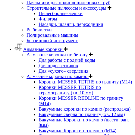
Паяльники для полипропиленовых труб
Строительные пылесосы и аксессуары
Пылесборные мешки
Фильтры
Насадки, шланги, переходники
Рыбочистки
Полировальные машины
Бензиновый инструмент
Алмазные коронки
Алмазные коронки по бетону
Для работы с подачей воды
Для подразетников
Для «сухого» сверления
Алмазные коронки по камню
Коронки MESSER TETRIS по граниту (М14)
Коронки MESSER TETRIS по
керамограниту (хв. 10 мм)
Коронки MESSER REDLINE по граниту
(М14)
Вакуумные коронки по камню (распродажа)
Вакуумные сверла по граниту (хв. 12 мм)
Вакуумные Коронки по камню (шестигран.
8мм)
Вакуумные Коронки по камню (M14)