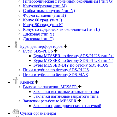
Гиперболическая с точечным окончанием ( тип G)
Конусообразная (тип М)
C обратным конусом (тип N)
Форма пламени (тип H)
Конус 60 град. (тип J)
Конус 90 град. (тип К)
Конус со сферическим окончанием (тип L)
Дисковая (тип Y)
Дисковая (тип Т)
Буры для перфораторов
Буры SDS-PLUS
Буры MESSER по бетону SDS-PLUS тип "+"
Буры MESSER по бетону SDS-PLUS тип "-"
Буры MESSER-DIY по бетону SDS-PLUS
Пики и зубила по бетону SDS-PLUS
Пики и зубила по бетону SDS-MAX
Крепеж
Вытяжные заклепки MESSER
Заклепки вытяжные открытого типа
Заклепки вытяжные закрытого типа
Заклепки резьбовые MESSER
Заклепки цилиндрические с насечкой
Сумки-органайзеры