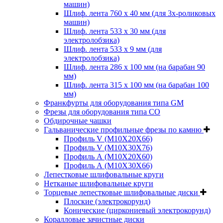
машин)
Шлиф. лента 760 х 40 мм (для 3х-роликовых
машин)
Шлиф. лента 533 х 30 мм (для
электролобзика)
Шлиф. лента 533 х 9 мм (для
электролобзика)
Шлиф. лента 286 х 100 мм (на барабан 90
мм)
Шлиф. лента 315 х 100 мм (на барабан 100
мм)
Франкфурты для оборудования типа GM
Фрезы для оборудования типа СО
Обдирочные чашки
Гальванические профильные фрезы по камню
Профиль V (M10X20X66)
Профиль V (M10X30X76)
Профиль А (М10Х20Х60)
Профиль А (М10Х30Х66)
Лепестковые шлифовальные круги
Нетканые шлифовальные круги
Торцевые лепестковые шлифовальные диски
Плоские (электрокорунд)
Конические (циркониевый электрокорунд)
Коралловые зачистные диски