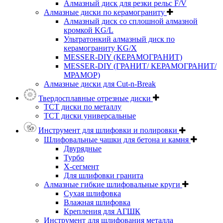
Алмазный диск для резки рельс F/V
Алмазные диски по керамограниту
Алмазный диск со сплошной алмазной
кромкой KG/L
Ультратонкий алмазный диск по
керамограниту KG/X
MESSER-DIY (КЕРАМОГРАНИТ)
MESSER-DIY (ГРАНИТ/ КЕРАМОГРАНИТ/
МРАМОР)
Алмазные диски для Cut-n-Break
Твердосплавные отрезные диски
ТСТ диски по металлу
ТСТ диски универсальные
Инструмент для шлифовки и полировки
Шлифовальные чашки для бетона и камня
Двурядные
Турбо
Х-сегмент
Для шлифовки гранита
Алмазные гибкие шлифовальные круги
Cухая шлифовка
Влажная шлифовка
Крепления для АГШК
Инструмент для шлифования металла