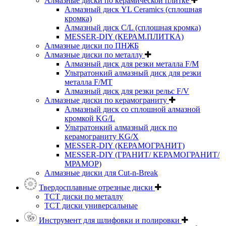
Алмазные диски по керамической плитке
Алмазный диск YL Ceramics (сплошная
кромка)
Алмазный диск C/L (сплошная кромка)
MESSER-DIY (КЕРАМ.ПЛИТКА)
Алмазные диски по ПНЖБ
Алмазные диски по металлу
Алмазный диск для резки металла F/M
Ультратонкий алмазный диск для резки
металла F/MT
Алмазный диск для резки рельс F/V
Алмазные диски по керамограниту
Алмазный диск со сплошной алмазной
кромкой KG/L
Ультратонкий алмазный диск по
керамограниту KG/X
MESSER-DIY (КЕРАМОГРАНИТ)
MESSER-DIY (ГРАНИТ/ КЕРАМОГРАНИТ/
МРАМОР)
Алмазные диски для Cut-n-Break
Твердосплавные отрезные диски
ТСТ диски по металлу
ТСТ диски универсальные
Инструмент для шлифовки и полировки