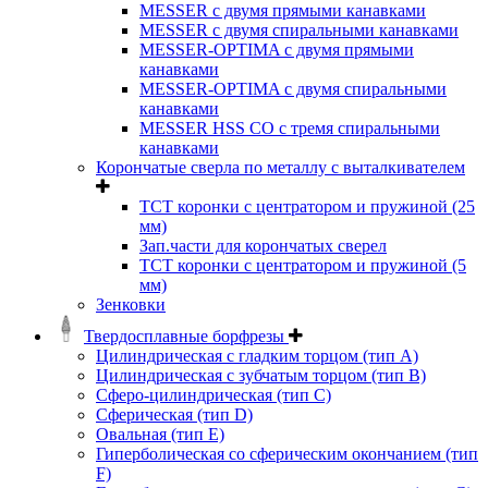
MESSER с двумя прямыми канавками
MESSER с двумя спиральными канавками
MESSER-OPTIMA с двумя прямыми
канавками
MESSER-OPTIMA с двумя спиральными
канавками
MESSER HSS CО с тремя спиральными
канавками
Корончатые сверла по металлу c выталкивателем
ТСТ коронки с центратором и пружиной (25
мм)
Зап.части для корончатых сверел
ТСТ коронки с центратором и пружиной (5
мм)
Зенковки
Твердосплавные борфрезы
Цилиндрическая с гладким торцом (тип А)
Цилиндрическая с зубчатым торцом (тип В)
Сферо-цилиндрическая (тип С)
Сферическая (тип D)
Овальная (тип Е)
Гиперболическая со сферическим окончанием (тип
F)