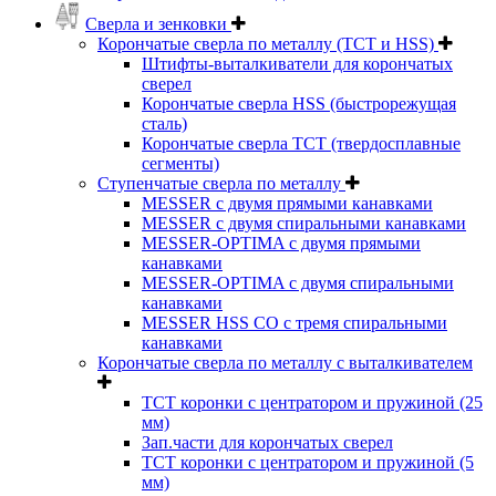
Сверла и зенковки
Корончатые сверла по металлу (TCT и HSS)
Штифты-выталкиватели для корончатых
сверел
Корончатые сверла HSS (быстрорежущая
сталь)
Корончатые сверла TCT (твердосплавные
сегменты)
Ступенчатые сверла по металлу
MESSER с двумя прямыми канавками
MESSER с двумя спиральными канавками
MESSER-OPTIMA с двумя прямыми
канавками
MESSER-OPTIMA с двумя спиральными
канавками
MESSER HSS CО с тремя спиральными
канавками
Корончатые сверла по металлу c выталкивателем
ТСТ коронки с центратором и пружиной (25
мм)
Зап.части для корончатых сверел
ТСТ коронки с центратором и пружиной (5
мм)