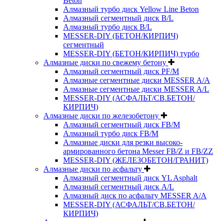
Beton
Алмазный турбо диск Yellow Line Beton
Алмазный сегментный диск B/L
Алмазный турбо диск B/L
MESSER-DIY (БЕТОН/КИРПИЧ)
сегментный
MESSER-DIY (БЕТОН/КИРПИЧ) турбо
Алмазные диски по свежему бетону
Алмазный сегментный диск PF/M
Алмазные сегментные диски MESSER A/A
Алмазные сегментные диски MESSER A/L
MESSER-DIY (АСФАЛЬТ/СВ.БЕТОН/
КИРПИЧ)
Алмазные диски по железобетону
Алмазный сегментный диск FB/M
Алмазный турбо диск FB/M
Алмазные диски для резки высоко-
армированного бетона Messer FB/Z и FB/ZZ
MESSER-DIY (ЖЕЛЕЗОБЕТОН/ГРАНИТ)
Алмазные диски по асфальту
Алмазный сегментный диск YL Asphalt
Алмазный сегментный диск A/L
Алмазный диск по асфальту MESSER A/A
MESSER-DIY (АСФАЛЬТ/СВ.БЕТОН/
КИРПИЧ)