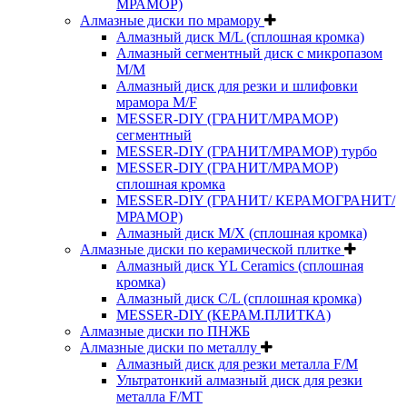
МРАМОР)
Алмазные диски по мрамору
Алмазный диск M/L (сплошная кромка)
Алмазный сегментный диск с микропазом
M/M
Алмазный диск для резки и шлифовки
мрамора M/F
MESSER-DIY (ГРАНИТ/МРАМОР)
сегментный
MESSER-DIY (ГРАНИТ/МРАМОР) турбо
MESSER-DIY (ГРАНИТ/МРАМОР)
сплошная кромка
MESSER-DIY (ГРАНИТ/ КЕРАМОГРАНИТ/
МРАМОР)
Алмазный диск M/X (сплошная кромка)
Алмазные диски по керамической плитке
Алмазный диск YL Ceramics (сплошная
кромка)
Алмазный диск C/L (сплошная кромка)
MESSER-DIY (КЕРАМ.ПЛИТКА)
Алмазные диски по ПНЖБ
Алмазные диски по металлу
Алмазный диск для резки металла F/M
Ультратонкий алмазный диск для резки
металла F/MT