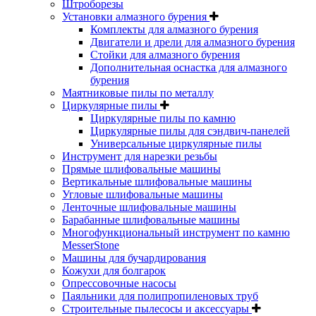
Штроборезы
Установки алмазного бурения
Комплекты для алмазного бурения
Двигатели и дрели для алмазного бурения
Стойки для алмазного бурения
Дополнительная оснастка для алмазного
бурения
Маятниковые пилы по металлу
Циркулярные пилы
Циркулярные пилы по камню
Циркулярные пилы для сэндвич-панелей
Универсальные циркулярные пилы
Инструмент для нарезки резьбы
Прямые шлифовальные машины
Вертикальные шлифовальные машины
Угловые шлифовальные машины
Ленточные шлифовальные машины
Барабанные шлифовальные машины
Многофункциональный инструмент по камню
MesserStone
Машины для бучардирования
Кожухи для болгарок
Опрессовочные насосы
Паяльники для полипропиленовых труб
Строительные пылесосы и аксессуары