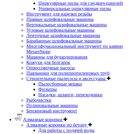
Циркулярные пилы для сэндвич-панелей
Универсальные циркулярные пилы
Инструмент для нарезки резьбы
Прямые шлифовальные машины
Вертикальные шлифовальные машины
Угловые шлифовальные машины
Ленточные шлифовальные машины
Барабанные шлифовальные машины
Многофункциональный инструмент по камню
MesserStone
Машины для бучардирования
Кожухи для болгарок
Опрессовочные насосы
Паяльники для полипропиленовых труб
Строительные пылесосы и аксессуары
Пылесборные мешки
Фильтры
Насадки, шланги, переходники
Рыбочистки
Полировальные машины
Бензиновый инструмент
Алмазные коронки
Алмазные коронки по бетону
Для работы с подачей воды