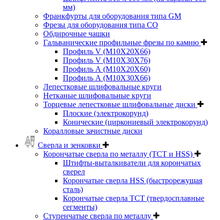
мм)
Франкфурты для оборудования типа GM
Фрезы для оборудования типа СО
Обдирочные чашки
Гальванические профильные фрезы по камню
Профиль V (M10X20X66)
Профиль V (M10X30X76)
Профиль А (М10Х20Х60)
Профиль А (М10Х30Х66)
Лепестковые шлифовальные круги
Нетканые шлифовальные круги
Торцевые лепестковые шлифовальные диски
Плоские (электрокорунд)
Конические (циркониевый электрокорунд)
Коралловые зачистные диски
Сверла и зенковки
Корончатые сверла по металлу (TCT и HSS)
Штифты-выталкиватели для корончатых
сверел
Корончатые сверла HSS (быстрорежущая
сталь)
Корончатые сверла TCT (твердосплавные
сегменты)
Ступенчатые сверла по металлу