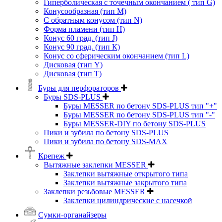
Гиперболическая с точечным окончанием ( тип G)
Конусообразная (тип М)
C обратным конусом (тип N)
Форма пламени (тип H)
Конус 60 град. (тип J)
Конус 90 град. (тип К)
Конус со сферическим окончанием (тип L)
Дисковая (тип Y)
Дисковая (тип Т)
Буры для перфораторов
Буры SDS-PLUS
Буры MESSER по бетону SDS-PLUS тип "+"
Буры MESSER по бетону SDS-PLUS тип "-"
Буры MESSER-DIY по бетону SDS-PLUS
Пики и зубила по бетону SDS-PLUS
Пики и зубила по бетону SDS-MAX
Крепеж
Вытяжные заклепки MESSER
Заклепки вытяжные открытого типа
Заклепки вытяжные закрытого типа
Заклепки резьбовые MESSER
Заклепки цилиндрические с насечкой
Сумки-органайзеры