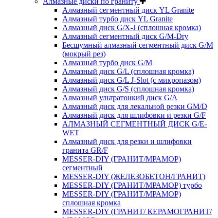
Алмазные диски по граниту
Алмазный сегментный диск YL Granite
Алмазный турбо диск YL Granite
Алмазный диск G/X-J (сплошная кромка)
Алмазный сегментный диск G/M-Dry
Бесшумный алмазный сегментный диск G/M
(мокрый рез)
Алмазный турбо диск G/M
Алмазный диск G/L (сплошная кромка)
Алмазный диск G/L J-Slot (с микропазом)
Алмазный диск G/S (сплошная кромка)
Алмазный ультратонкий диск G/A
Алмазный диск для лекальной резки GM/D
Алмазный диск для шлифовки и резки G/F
АЛМАЗНЫЙ СЕГМЕНТНЫЙ ДИСК G/E-
WET
Алмазный диск для резки и шлифовки
гранита GR/F
MESSER-DIY (ГРАНИТ/МРАМОР)
сегментный
MESSER-DIY (ЖЕЛЕЗОБЕТОН/ГРАНИТ)
MESSER-DIY (ГРАНИТ/МРАМОР) турбо
MESSER-DIY (ГРАНИТ/МРАМОР)
сплошная кромка
MESSER-DIY (ГРАНИТ/ КЕРАМОГРАНИТ/