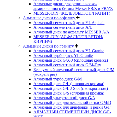
Алмазные диски для резки высоко-
армированного бетона Messer FB/Z и FB/ZZ
MESSER-DIY (ЖЕЛЕЗОБЕТОН/ГРАНИТ)
Алмазные диски по асфальту
Алмазный сегментный диск YL Asphalt
Алмазный сегментный диск A/L
Алмазный диск по асфальту MESSER A/A
MESSER-DIY (АСФАЛЬТ/СВ.БЕТОН/
КИРПИЧ)
Алмазные диски по граниту
Алмазный сегментный диск YL Granite
Алмазный турбо диск YL Granite
Алмазный диск G/X-J (сплошная кромка)
Алмазный сегментный диск G/M-Dry
Бесшумный алмазный сегментный диск G/M
(мокрый рез)
Алмазный турбо диск G/M
Алмазный диск G/L (сплошная кромка)
Алмазный диск G/L J-Slot (с микропазом)
Алмазный диск G/S (сплошная кромка)
Алмазный ультратонкий диск G/A
Алмазный диск для лекальной резки GM/D
Алмазный диск для шлифовки и резки G/F
АЛМАЗНЫЙ СЕГМЕНТНЫЙ ДИСК G/E-
WET