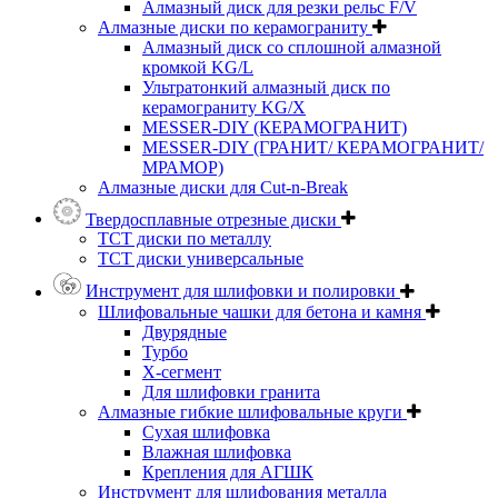
Алмазный диск для резки рельс F/V
Алмазные диски по керамограниту
Алмазный диск со сплошной алмазной
кромкой KG/L
Ультратонкий алмазный диск по
керамограниту KG/X
MESSER-DIY (КЕРАМОГРАНИТ)
MESSER-DIY (ГРАНИТ/ КЕРАМОГРАНИТ/
МРАМОР)
Алмазные диски для Cut-n-Break
Твердосплавные отрезные диски
ТСТ диски по металлу
ТСТ диски универсальные
Инструмент для шлифовки и полировки
Шлифовальные чашки для бетона и камня
Двурядные
Турбо
Х-сегмент
Для шлифовки гранита
Алмазные гибкие шлифовальные круги
Cухая шлифовка
Влажная шлифовка
Крепления для АГШК
Инструмент для шлифования металла