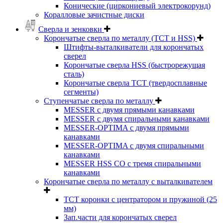
Конические (циркониевый электрокорунд)
Коралловые зачистные диски
Сверла и зенковки
Корончатые сверла по металлу (TCT и HSS)
Штифты-выталкиватели для корончатых
сверел
Корончатые сверла HSS (быстрорежущая
сталь)
Корончатые сверла TCT (твердосплавные
сегменты)
Ступенчатые сверла по металлу
MESSER с двумя прямыми канавками
MESSER с двумя спиральными канавками
MESSER-OPTIMA с двумя прямыми
канавками
MESSER-OPTIMA с двумя спиральными
канавками
MESSER HSS CО с тремя спиральными
канавками
Корончатые сверла по металлу c выталкивателем
ТСТ коронки с центратором и пружиной (25
мм)
Зап.части для корончатых сверел