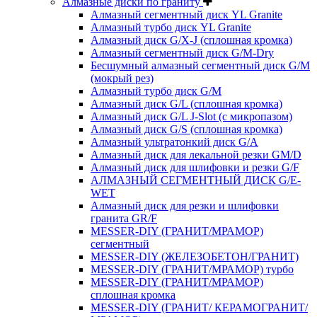
Алмазные диски по граниту
Алмазный сегментный диск YL Granite
Алмазный турбо диск YL Granite
Алмазный диск G/X-J (сплошная кромка)
Алмазный сегментный диск G/M-Dry
Бесшумный алмазный сегментный диск G/M
(мокрый рез)
Алмазный турбо диск G/M
Алмазный диск G/L (сплошная кромка)
Алмазный диск G/L J-Slot (с микропазом)
Алмазный диск G/S (сплошная кромка)
Алмазный ультратонкий диск G/A
Алмазный диск для лекальной резки GM/D
Алмазный диск для шлифовки и резки G/F
АЛМАЗНЫЙ СЕГМЕНТНЫЙ ДИСК G/E-
WET
Алмазный диск для резки и шлифовки
гранита GR/F
MESSER-DIY (ГРАНИТ/МРАМОР)
сегментный
MESSER-DIY (ЖЕЛЕЗОБЕТОН/ГРАНИТ)
MESSER-DIY (ГРАНИТ/МРАМОР) турбо
MESSER-DIY (ГРАНИТ/МРАМОР)
сплошная кромка
MESSER-DIY (ГРАНИТ/ КЕРАМОГРАНИТ/