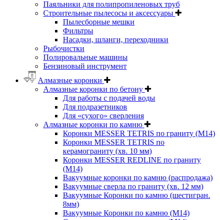
Паяльники для полипропиленовых труб
Строительные пылесосы и аксессуары
Пылесборные мешки
Фильтры
Насадки, шланги, переходники
Рыбочистки
Полировальные машины
Бензиновый инструмент
Алмазные коронки
Алмазные коронки по бетону
Для работы с подачей воды
Для подразетников
Для «сухого» сверления
Алмазные коронки по камню
Коронки MESSER TETRIS по граниту (М14)
Коронки MESSER TETRIS по
керамограниту (хв. 10 мм)
Коронки MESSER REDLINE по граниту
(М14)
Вакуумные коронки по камню (распродажа)
Вакуумные сверла по граниту (хв. 12 мм)
Вакуумные Коронки по камню (шестигран.
8мм)
Вакуумные Коронки по камню (M14)