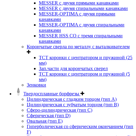
MESSER с двумя прямыми канавками
MESSER с двумя спиральными канавками
MESSER-OPTIMA с двумя прямыми
канавками
MESSER-OPTIMA с двумя спиральными
канавками
MESSER HSS CО с тремя спиральными
канавками
Корончатые сверла по металлу c выталкивателем
ТСТ коронки с центратором и пружиной (25
мм)
Зап.части для корончатых сверел
ТСТ коронки с центратором и пружиной (5
мм)
Зенковки
Твердосплавные борфрезы
Цилиндрическая с гладким торцом (тип А)
Цилиндрическая с зубчатым торцом (тип В)
Сферо-цилиндрическая (тип С)
Сферическая (тип D)
Овальная (тип Е)
Гиперболическая со сферическим окончанием (тип
F)