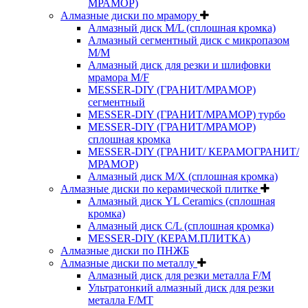
МРАМОР)
Алмазные диски по мрамору
Алмазный диск M/L (сплошная кромка)
Алмазный сегментный диск с микропазом
M/M
Алмазный диск для резки и шлифовки
мрамора M/F
MESSER-DIY (ГРАНИТ/МРАМОР)
сегментный
MESSER-DIY (ГРАНИТ/МРАМОР) турбо
MESSER-DIY (ГРАНИТ/МРАМОР)
сплошная кромка
MESSER-DIY (ГРАНИТ/ КЕРАМОГРАНИТ/
МРАМОР)
Алмазный диск M/X (сплошная кромка)
Алмазные диски по керамической плитке
Алмазный диск YL Ceramics (сплошная
кромка)
Алмазный диск C/L (сплошная кромка)
MESSER-DIY (КЕРАМ.ПЛИТКА)
Алмазные диски по ПНЖБ
Алмазные диски по металлу
Алмазный диск для резки металла F/M
Ультратонкий алмазный диск для резки
металла F/MT