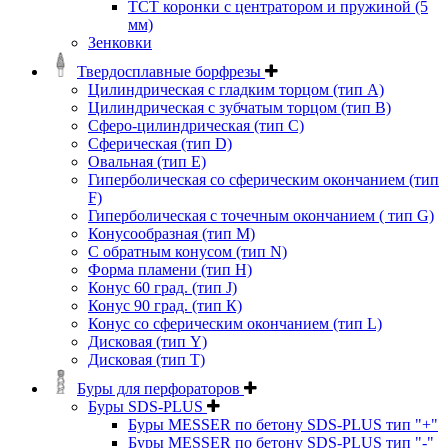
ТСТ коронки с центратором и пружиной (5
мм)
Зенковки
Твердосплавные борфрезы
Цилиндрическая с гладким торцом (тип А)
Цилиндрическая с зубчатым торцом (тип В)
Сферо-цилиндрическая (тип С)
Сферическая (тип D)
Овальная (тип Е)
Гиперболическая со сферическим окончанием (тип
F)
Гиперболическая с точечным окончанием ( тип G)
Конусообразная (тип М)
C обратным конусом (тип N)
Форма пламени (тип H)
Конус 60 град. (тип J)
Конус 90 град. (тип К)
Конус со сферическим окончанием (тип L)
Дисковая (тип Y)
Дисковая (тип Т)
Буры для перфораторов
Буры SDS-PLUS
Буры MESSER по бетону SDS-PLUS тип "+"
Буры MESSER по бетону SDS-PLUS тип "-"