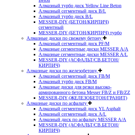
Beton
Алмазный турбо диск Yellow Line Beton
Алмазный сегментный диск B/L
Алмазный турбо диск B/L
MESSER-DIY (БЕТОН/КИРПИЧ)
сегментный
MESSER-DIY (БЕТОН/КИРПИЧ) турбо
Алмазные диски по свежему бетону
Алмазный сегментный диск PF/M
Алмазные сегментные диски MESSER A/A
Алмазные сегментные диски MESSER A/L
MESSER-DIY (АСФАЛЬТ/СВ.БЕТОН/
КИРПИЧ)
Алмазные диски по железобетону
Алмазный сегментный диск FB/M
Алмазный турбо диск FB/M
Алмазные диски для резки высоко-
армированного бетона Messer FB/Z и FB/ZZ
MESSER-DIY (ЖЕЛЕЗОБЕТОН/ГРАНИТ)
Алмазные диски по асфальту
Алмазный сегментный диск YL Asphalt
Алмазный сегментный диск A/L
Алмазный диск по асфальту MESSER A/A
MESSER-DIY (АСФАЛЬТ/СВ.БЕТОН/
КИРПИЧ)