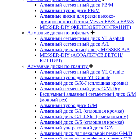
Алмазный сегментный диск FB/M
Алмазный турбо диск FB/M
Алмазные диски для резки высоко-
армированного бетона Messer FB/Z и FB/ZZ
MESSER-DIY (ЖЕЛЕЗОБЕТОН/ГРАНИТ)
Алмазные диски по асфальту
Алмазный сегментный диск YL Asphalt
Алмазный сегментный диск A/L
Алмазный диск по асфальту MESSER A/A
MESSER-DIY (АСФАЛЬТ/СВ.БЕТОН/
КИРПИЧ)
Алмазные диски по граниту
Алмазный сегментный диск YL Granite
Алмазный турбо диск YL Granite
Алмазный диск G/X-J (сплошная кромка)
Алмазный сегментный диск G/M-Dry
Бесшумный алмазный сегментный диск G/M
(мокрый рез)
Алмазный турбо диск G/M
Алмазный диск G/L (сплошная кромка)
Алмазный диск G/L J-Slot (с микропазом)
Алмазный диск G/S (сплошная кромка)
Алмазный ультратонкий диск G/A
Алмазный диск для лекальной резки GM/D
Алмазный диск для шлифовки и резки G/F