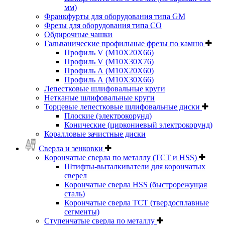
мм)
Франкфурты для оборудования типа GM
Фрезы для оборудования типа СО
Обдирочные чашки
Гальванические профильные фрезы по камню
Профиль V (M10X20X66)
Профиль V (M10X30X76)
Профиль А (М10Х20Х60)
Профиль А (М10Х30Х66)
Лепестковые шлифовальные круги
Нетканые шлифовальные круги
Торцевые лепестковые шлифовальные диски
Плоские (электрокорунд)
Конические (циркониевый электрокорунд)
Коралловые зачистные диски
Сверла и зенковки
Корончатые сверла по металлу (TCT и HSS)
Штифты-выталкиватели для корончатых
сверел
Корончатые сверла HSS (быстрорежущая
сталь)
Корончатые сверла TCT (твердосплавные
сегменты)
Ступенчатые сверла по металлу