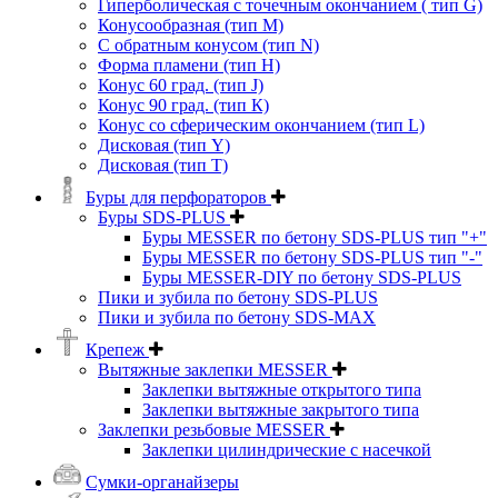
Гиперболическая с точечным окончанием ( тип G)
Конусообразная (тип М)
C обратным конусом (тип N)
Форма пламени (тип H)
Конус 60 град. (тип J)
Конус 90 град. (тип К)
Конус со сферическим окончанием (тип L)
Дисковая (тип Y)
Дисковая (тип Т)
Буры для перфораторов
Буры SDS-PLUS
Буры MESSER по бетону SDS-PLUS тип "+"
Буры MESSER по бетону SDS-PLUS тип "-"
Буры MESSER-DIY по бетону SDS-PLUS
Пики и зубила по бетону SDS-PLUS
Пики и зубила по бетону SDS-MAX
Крепеж
Вытяжные заклепки MESSER
Заклепки вытяжные открытого типа
Заклепки вытяжные закрытого типа
Заклепки резьбовые MESSER
Заклепки цилиндрические с насечкой
Сумки-органайзеры