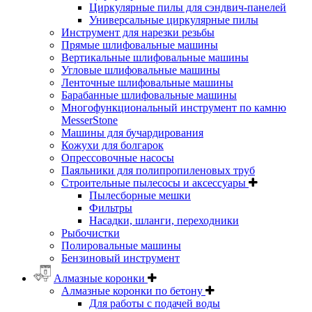
Циркулярные пилы для сэндвич-панелей
Универсальные циркулярные пилы
Инструмент для нарезки резьбы
Прямые шлифовальные машины
Вертикальные шлифовальные машины
Угловые шлифовальные машины
Ленточные шлифовальные машины
Барабанные шлифовальные машины
Многофункциональный инструмент по камню
MesserStone
Машины для бучардирования
Кожухи для болгарок
Опрессовочные насосы
Паяльники для полипропиленовых труб
Строительные пылесосы и аксессуары
Пылесборные мешки
Фильтры
Насадки, шланги, переходники
Рыбочистки
Полировальные машины
Бензиновый инструмент
Алмазные коронки
Алмазные коронки по бетону
Для работы с подачей воды